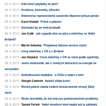
30. 9. 2013 /
Kde končí poplatky ze psů?
30. 9. 2013 /
Družstva, komunity, síťování
29. 9. 2013 /
Sněmovna reprezentantů zastavila Obamovi přísun peněz
29. 9. 2013 /
Karel Dolejší
Právě o půlnoci
29. 9. 2013 /
Důchodci by se měli probudit
28. 9. 2013 /
Jan Čulík
Jak vypadá účet za plyn a elektřinu ve Velké
Británii?
28. 9. 2013 /
Martin Sobotka
Přeplněná faktura nechce mást!
28. 9. 2013 /
Ceny elektřiny v ČR a v Británii
28. 9. 2013 /
Jan Stejskal
Cena elektřiny v ČR se mění podle spotřeby
28. 9. 2013 /
Jsem matematik, ale v českých fakturách za energie se
nevyznám
29. 9. 2013 /
Sofistikovaná zlodějina - o ČEZu a nejen o něm
28. 9. 2013 /
Giorgio Cadorini
Italská vláda končí
28. 9. 2013 /
Řecká policie zatkla vedení neonacistické strany Zlatý
úsvit
28. 9. 2013 /
Škola nezvládla, že má můj syn grafomotorické problémy
28. 9. 2013 /
Tomáš Feřtek
Velké množství škol neplní ani ty základní