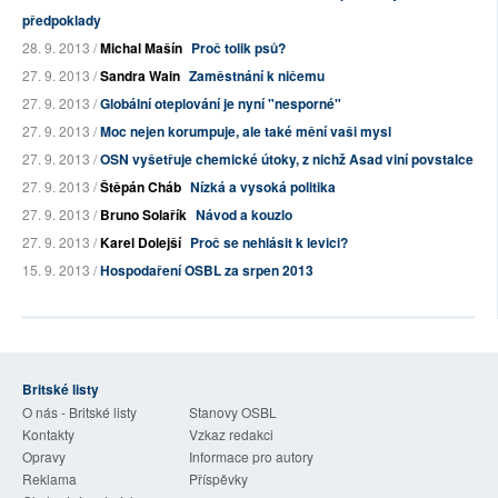
předpoklady
28. 9. 2013 /
Michal Mašín
Proč tolik psů?
27. 9. 2013 /
Sandra Wain
Zaměstnání k ničemu
27. 9. 2013 /
Globální oteplování je nyní "nesporné"
27. 9. 2013 /
Moc nejen korumpuje, ale také mění vaši mysl
27. 9. 2013 /
OSN vyšetřuje chemické útoky, z nichž Asad viní povstalce
27. 9. 2013 /
Štěpán Cháb
Nízká a vysoká politika
27. 9. 2013 /
Bruno Solařík
Návod a kouzlo
27. 9. 2013 /
Karel Dolejší
Proč se nehlásit k levici?
15. 9. 2013 /
Hospodaření OSBL za srpen 2013
Britské listy
O nás - Britské listy
Stanovy OSBL
Kontakty
Vzkaz redakci
Opravy
Informace pro autory
Reklama
Příspěvky