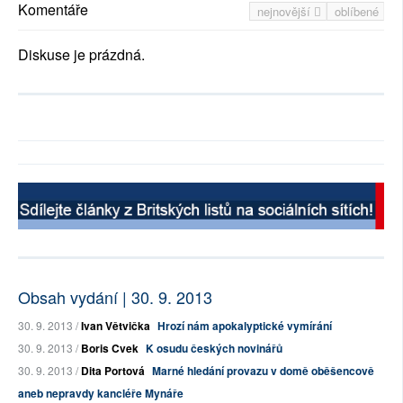
Komentáře
nejnovější
oblíbené
Diskuse je prázdná.
Obsah vydání | 30. 9. 2013
30. 9. 2013 /
Ivan Větvička
Hrozí nám apokalyptické vymírání
30. 9. 2013 /
Boris Cvek
K osudu českých novinářů
30. 9. 2013 /
Dita Portová
Marné hledání provazu v domě oběšencově
aneb nepravdy kancléře Mynáře