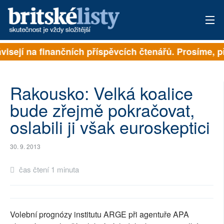
ávisejí na finančních příspěvcích čtenářů. Prosíme, př
PŘIHLÁSIT
AKTUÁLNÍ VYDÁNÍ
Rakousko: Velká koalice
ARCHIV
bude zřejmě pokračovat,
oslabili ji však euroskeptici
ROZHOVORY
TÉMATA
30. 9. 2013
NEJČTENĚJŠÍ ZA 7 DNÍ
čas čtení 1 minuta
AUTOŘI
PŘÍSPĚVKY NA PROVOZ
Volební prognózy institutu ARGE při agentuře APA