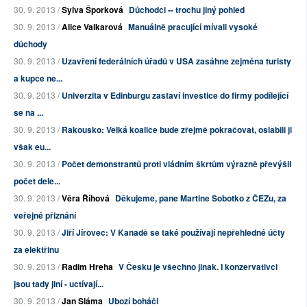
30. 9. 2013 /
Sylva Šporková
Důchodci -- trochu jiný pohled
30. 9. 2013 /
Alice Valkarová
Manuálně pracující mívali vysoké
důchody
30. 9. 2013 /
Uzavření federálních úřadů v USA zasáhne zejména turisty
a kupce ne...
30. 9. 2013 /
Univerzita v Edinburgu zastaví investice do firmy podílející
se na ...
30. 9. 2013 /
Rakousko: Velká koalice bude zřejmě pokračovat, oslabili ji
však eu...
30. 9. 2013 /
Počet demonstrantů proti vládním škrtům výrazně převýšil
počet dele...
30. 9. 2013 /
Věra Říhová
Děkujeme, pane Martine Sobotko z ČEZu, za
veřejné přiznání
30. 9. 2013 /
Jiří Jírovec: V Kanadě se také používají nepřehledné účty
za elektřinu
30. 9. 2013 /
Radim Hreha
V Česku je všechno jinak. I konzervativci
jsou tady jiní - uctívají...
30. 9. 2013 /
Jan Sláma
Ubozí boháči