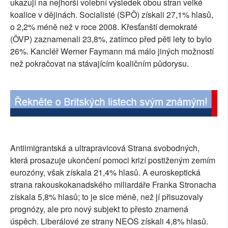
ukazují na nejhorší volební výsledek obou stran velké
SOCIÁLNÍ SÍTĚ
koalice v dějinách. Socialisté (SPÖ) získali 27,1% hlasů,
o 2,2% méně než v roce 2008. Křesťanští demokraté
RUBRIKY
(ÖVP) zaznamenali 23,8%, zatímco před pěti lety to bylo
26%. Kancléř Werner Faymann má málo jiných možností
PLNÁ VERZE STRÁNEK
než pokračovat na stávajícím koaličním půdorysu.
Antiimigrantská a ultrapravicová Strana svobodných,
která prosazuje ukončení pomoci krizí postiženým zemím
eurozóny, však získala 21,4% hlasů. A euroskeptická
strana rakouskokanadského miliardáře Franka Stronacha
získala 5,8% hlasů; to je sice méně, než jí přisuzovaly
prognózy, ale pro nový subjekt to přesto znamená
úspěch. Liberálové ze strany NEOS získali 4,8% hlasů.