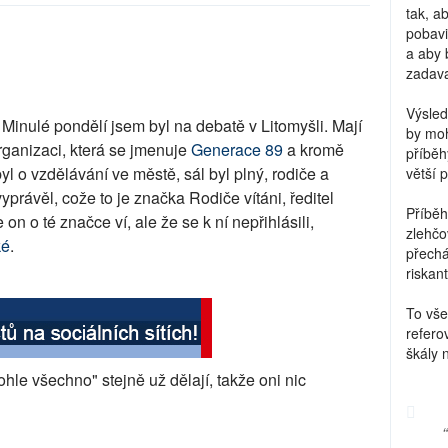
tak, a
pobavi
a aby 
zadava
Výsled
 Minulé pondělí jsem byl na debatě v Litomyšli. Mají
by moh
 organizaci, která se jmenuje
Generace 89
a kromě
příběh
byl o vzdělávání ve městě, sál byl plný, rodiče a
větší 
yprávěl, cože to je značka Rodiče vítáni, ředitel
Příběh
že on o té značce ví, ale že se k ní nepřihlásili,
zlehčo
ké
.
přechá
riskant
To vše
refero
škály 
tohle všechno" stejně už dělají, takže oni nic