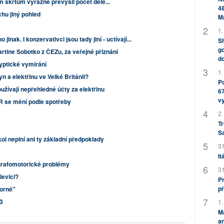
 škrtům výrazně převýšil počet dele...
48
chu jiný pohled
M
1.
jinak. I konzervativci jsou tady jiní - uctívají...
Sh
go
tine Sobotko z ČEZu, za veřejné přiznání
do
yptické vymírání
1.
n a elektřinu ve Velké Británii?
Po
oužívají nepřehledné účty za elektřinu
67
v
R se mění podle spotřeby
2.
Tr
S
ol neplní ani ty základní předpoklady
31
It
 grafomotorické problémy
31
levici?
Pr
př
porné"
3
1.
M
an