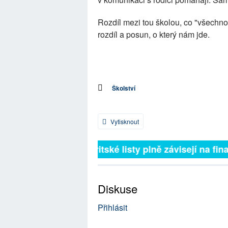
Rozdíl mezi tou školou, co "všechno 
rozdíl a posun, o který nám jde.
Školství
Vytisknout
Britské listy plně závisejí na fina
Diskuse
Přihlásit