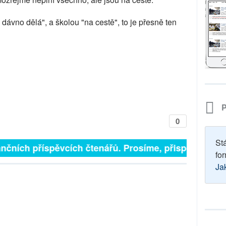
dávno dělá", a školou "na cestě", to je přesně ten
P
0
St
nčních příspěvcích čtenářů. Prosíme, přispějte. ➥
for
Ja