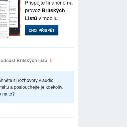
Přispějte finančně na
provoz
Britských
v mobilu.
Listů
CHCI PŘISPĚT
odcast Britských listů
áhněte si rozhovory v audio
mátu a poslouchejte je kdekoliv.
k na to?