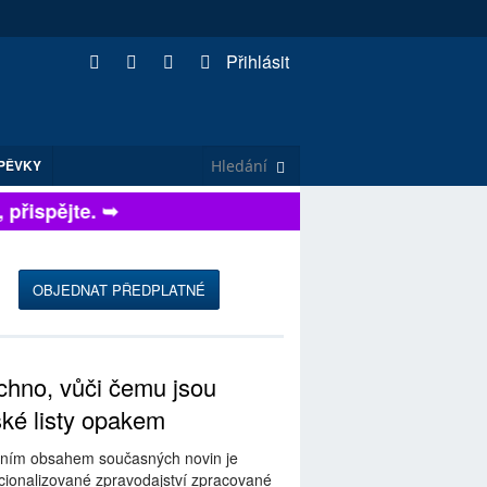
Přihlásit
PĚVKY
řispějte. ➥
OBJEDNAT PŘEDPLATNÉ
hno, vůči čemu jsou
ské listy opakem
ním obsahem současných novin je
ionalizované zpravodajství zpracované