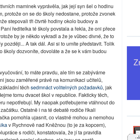
tivních maminek vyprávěla, jak její syn šel o hodinu
 ním, protože on se do školy nedostane, protože zvonek
nže stepovali tři čtvrtě hodiny okolo budovy a
Paní ředitelka té školy povstala a řekla, že oni přece
tože by je někdo vykradl a že je vůbec divné, že to
 později... A tak dál. Asi si to umíte představit. Tolik
do školy dozvoníte, dovoláte a že se k vám budou
 vyučování, to máte pravdu, ale tím se zabýváme
ni jsou zaměřené právě na komunikaci učitelů,
 základní těch
sedmnáct volitelných požadavků
, jak
ejme tomu dvacet škol v republice. Fakticky těch,
ěru nepotřebují. My naopak potřebujeme vtáhnout do
začátku. Ostatně i na té debatě rodiče říkali
značka pomohla ujasnit, co vlastně mohou a nemohou
ika
v Rychnově nad Kněžnou (to je za kopcem),
upráce s rodiči, konstatovala, že jí ta pravidla
ozřejmě neplní všechno, ale jsou na cestě.