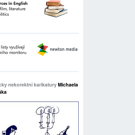
icky nekorektní karikatury
Michaela
áka