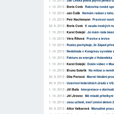
1. 10. 2013 /
Jak Česká pošta plýtvá penězi 
1. 10. 2013 /
Boris Cvek
Rakovina české spo
1. 10. 2013 /
Jan Čulík
Nemám radost z toho, 
1. 10. 2013 /
Petr Nachtmann
Pravicoví novi
30. 9. 2013 /
Boris Cvek
K osudu českých no
1. 10. 2013 /
Karel Dolejší
Já mám ráda básníc
1. 10. 2013 /
Věra Říhová
Pravice a levice
1. 10. 2013 /
Rusko pochybuje, že Západ přive
1. 10. 2013 /
Nedohoda v Kongresu vyvolala v
1. 10. 2013 /
Faktura za energie z Holandska
1. 10. 2013 /
Karel Dolejší
Došlo vůbec v Mu
1. 10. 2013 /
Bruno Solařík
Na milost a nemil
30. 9. 2013 /
Dita Portová
Marné hledání pro
30. 9. 2013 /
Uzavření federálních úřadů v US
1. 10. 2013 /
Jiří Baťa
Interpretace o důchod
1. 10. 2013 /
Jiří Jírovec
Mé mladé přítelkyni 
1. 10. 2013 /
Jsou učitelé, kteří změní dětem ž
30. 9. 2013 /
Alice Valkarová
Manuálně pracu