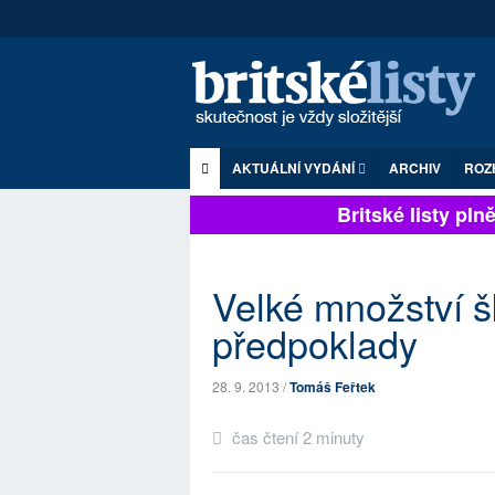
AKTUÁLNÍ VYDÁNÍ
ARCHIV
ROZ
Britské listy plně 
Velké množství šk
předpoklady
28. 9. 2013 /
Tomáš Feřtek
čas čtení 2 minuty