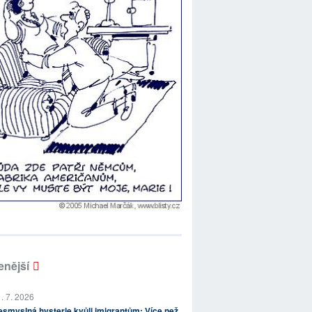
enější
. 7. 2026
smyslná hysterie kvůli imigrantům: Více než