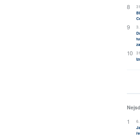
31
BB
C
3.
Dů
tu
za
31
Iz
Nejsd
6.
Ja
ře