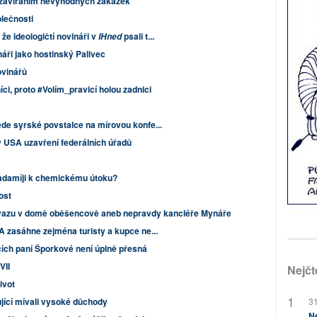
uzavíráním nevýhodných zakázek
lečnosti
že ideologičtí novináři v
psali t...
IHned
náři jako hostinský Palivec
vinářů
i, proto #Volím_pravicí holou zadnici
de syrské povstalce na mírovou konfe...
 USA uzavření federálních úřadů
adamíji k chemickému útoku?
ost
vazu v domě oběšencově aneb nepravdy kancléře Mynáře
A zasáhne zejména turisty a kupce ne...
cích paní Šporkové není úplně přesná
VII
Nejčt
ivot
jící mívali vysoké důchody
31
Ne