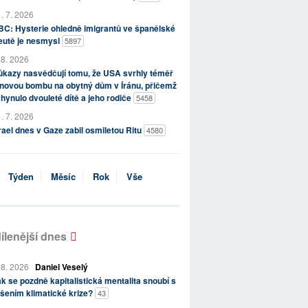
. 7. 2026
C: Hysterie ohledně imigrantů ve španělské
eutě je nesmysl
5897
 8. 2026
kazy nasvědčují tomu, že USA svrhly téměř
novou bombu na obytný dům v Íránu, přičemž
hynulo dvouleté dítě a jeho rodiče
5458
. 7. 2026
rael dnes v Gaze zabil osmiletou Ritu
4580
Týden
Měsíc
Rok
Vše
ílenější dnes
 8. 2026
Daniel Veselý
k se pozdně kapitalistická mentalita snoubí s
šením klimatické krize?
43