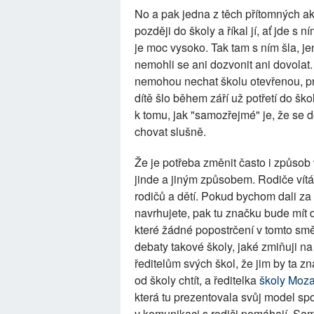
No a pak jedna z těch přítomných ak
později do školy a říkal jí, ať jde s
je moc vysoko. Tak tam s ním šla, je
nemohli se ani dozvonit ani dovolat. 
nemohou nechat školu otevřenou, pro
dítě šlo během září už potřetí do školy
k tomu, jak "samozřejmé" je, že se 
chovat slušně.
Že je potřeba změnit často i způsob
jinde a jiným způsobem. Rodiče vítá
rodičů a dětí. Pokud bychom dali za
navrhujete, pak tu značku bude mít d
které žádné popostrčení v tomto sm
debaty takové školy, jaké zmiňuji na 
ředitelům svých škol, že jim by ta 
od školy chtít, a ředitelka
školy Moza
která tu prezentovala svůj model spol
v komunikaci s rodiči pomáhají. Sam