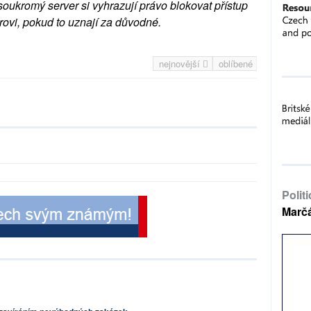
soukromý server si vyhrazují právo blokovat přístup
rovi, pokud to uznají za důvodné.
nejnovější
oblíbené
Polit
Marč