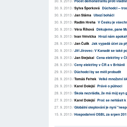
30. 9. 2013 /
Počet demonstrantů proti vládním
30. 9. 2013 /
Sylva Šporková
Důchodci -- tro
30. 9. 2013 /
Jan Sláma
Ubozí boháči
30. 9. 2013 /
Radim Hreha
V Česku je všechno 
30. 9. 2013 /
Věra Říhová
Děkujeme, pane Mar
30. 9. 2013 /
Ivan Větvička
Hrozí nám apokal
28. 9. 2013 /
Jan Čulík
Jak vypadá účet za ply
30. 9. 2013 /
Jiří Jírovec: V Kanadě se také p
28. 9. 2013 /
Jan Stejskal
Cena elektřiny v Č
28. 9. 2013 /
Ceny elektřiny v ČR a v Británii
29. 9. 2013 /
Důchodci by se měli probudit
28. 9. 2013 /
Tomáš Feřtek
Velké množství šk
29. 9. 2013 /
Karel Dolejší
Právě o půlnoci
28. 9. 2013 /
Škola nezvládla, že má můj syn
27. 9. 2013 /
Karel Dolejší
Proč se nehlásit k 
27. 9. 2013 /
Globální oteplování je nyní "nes
15. 9. 2013 /
Hospodaření OSBL za srpen 201