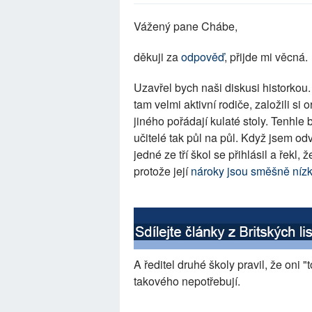
Vážený pane Chábe,
děkuji za
odpověď
, přijde mi věcná.
Uzavřel bych naši diskusi historkou.
tam velmi aktivní rodiče, založili si
jiného pořádají kulaté stoly. Tenhle 
učitelé tak půl na půl. Když jsem odv
jedné ze tří škol se přihlásil a řekl, 
protože její
nároky jsou směšně níz
A ředitel druhé školy pravil, že oni "
takového nepotřebují.