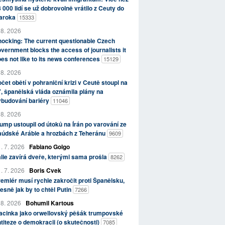
 000 lidí se už dobrovolně vrátilo z Ceuty do
aroka
15333
 8. 2026
ocking: The current questionable Czech
vernment blocks the access of journalists it
es not like to its news conferences
15129
 8. 2026
čet obětí v pohraniční krizi v Ceutě stoupl na
, španělská vláda oznámila plány na
ybudování bariéry
11046
 8. 2026
ump ustoupil od útoků na Írán po varování ze
aúdské Arábie a hrozbách z Teheránu
9609
. 7. 2026
Fabiano Golgo
álie zavírá dveře, kterými sama prošla
8262
. 7. 2026
Boris Cvek
emiér musí rychle zakročit proti Španělsku,
esně jak by to chtěl Putin
7266
 8. 2026
Bohumil Kartous
acinka jako orwellovský pěšák trumpovské
titeze o demokracii (o skutečnosti)
7085