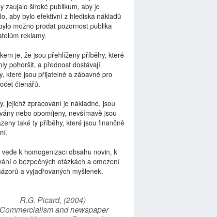
by zaujalo široké publikum, aby je
lo, aby bylo efektivní z hlediska nákladů
bylo možno prodat pozornost publika
telům reklamy.
kem je, že jsou přehlíženy příběhy, které
ly pohoršit, a přednost dostávají
y, které jsou přijatelné a zábavné pro
počet čtenářů.
y, jejichž zpracování je nákladné, jsou
vány nebo opomíjeny, nevšímavě jsou
zeny také ty příběhy, které jsou finančně
ní.
 vede k homogenizaci obsahu novin, k
vání o bezpečných otázkách a omezení
názorů a vyjadřovaných myšlenek.
R.G. Picard, (2004)
“Commercialism and newspaper