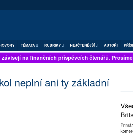
HOVORY
TÉMATA
RUBRIKY
NEJČTENĚJŠÍ
AUTOŘI
PŘÍS
závisejí na finančních příspěvcích čtenářů. Prosíme, p
ol neplní ani ty základní
Všec
Brit
Primár
komerc