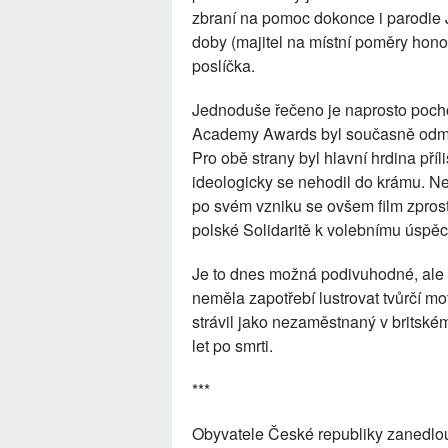
zbraní na pomoc dokonce i parodie 
doby (majitel na místní poměry hono
poslíčka.
Jednoduše řečeno je naprosto pocho
Academy Awards byl současně odmítn
Pro obě strany byl hlavní hrdina příl
ideologicky se nehodil do krámu. Nep
po svém vzniku se ovšem film zprost
polské Solidaritě k volebnímu úspě
Je to dnes možná podivuhodné, ale S
neměla zapotřebí lustrovat tvůrčí m
strávil jako nezaměstnaný v britské
let po smrti.
***
Obyvatele České republiky zanedlouh