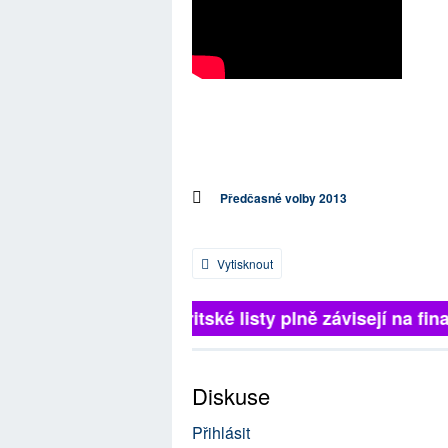
Předčasné volby 2013
Vytisknout
Britské listy plně závisejí na fina
Diskuse
Přihlásit