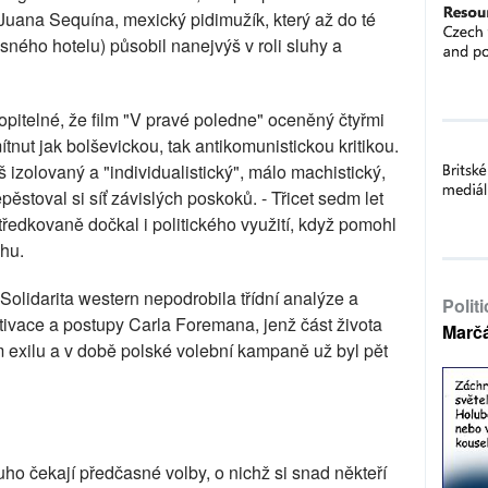
Juana Sequína, mexický pidimužík, který až do té
sného hotelu) působil nanejvýš v roli sluhy a
pitelné, že film "V pravé poledne" oceněný čtyřmi
ut jak bolševickou, tak antikomunistickou kritikou.
iš izolovaný a "individualistický", málo machistický,
ěstoval si síť závislých poskoků. - Třicet sedm let
ředkovaně dočkal i politického využití, když pomohl
chu.
olidarita western nepodrobila třídní analýze a
Polit
otivace a postupy Carla Foremana, jenž část života
Marč
m exilu a v době polské volební kampaně už byl pět
o čekají předčasné volby, o nichž si snad někteří