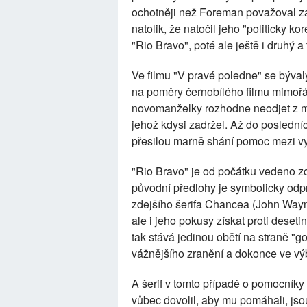
ochotněji než Foreman považoval za 
natolik, že natočil jeho "politicky k
"Rio Bravo", poté ale ještě i druhý a
Ve filmu "V pravé poledne" se býval
na poměry černobílého filmu mimořád
novomanželky rozhodne neodjet z mě
jehož kdysi zadržel. Až do posled
přesilou marně shání pomoc mezi vys
"Rio Bravo" je od počátku vedeno z
původní předlohy je symbolicky odp
zdejšího šerifa Chancea (John Wayne
ale i jeho pokusy získat proti dese
tak stává jedinou obětí na straně "g
vážnějšího zranění a dokonce ve výb
A šerif v tomto případě o pomocníky 
vůbec dovolil, aby mu pomáhali, js