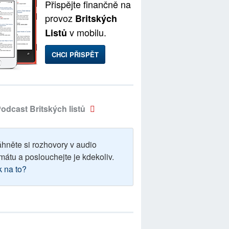
Přispějte finančně na
provoz
Britských
v mobilu.
Listů
CHCI PŘISPĚT
odcast Britských listů
áhněte si rozhovory v audio
mátu a poslouchejte je kdekoliv.
k na to?