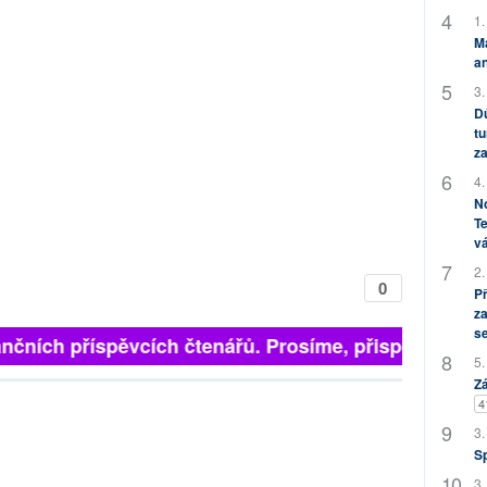
1.
M
an
3.
Dů
tu
za
4.
No
Te
vá
2.
0
P
za
s
nčních příspěvcích čtenářů. Prosíme, přispějte. ➥
5.
Zá
4
3.
S
3.