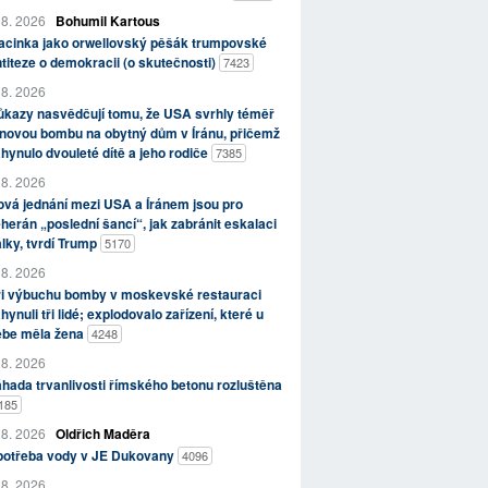
 8. 2026
Bohumil Kartous
acinka jako orwellovský pěšák trumpovské
titeze o demokracii (o skutečnosti)
7423
 8. 2026
kazy nasvědčují tomu, že USA svrhly téměř
novou bombu na obytný dům v Íránu, přičemž
hynulo dvouleté dítě a jeho rodiče
7385
 8. 2026
vá jednání mezi USA a Íránem jsou pro
herán „poslední šancí“, jak zabránit eskalaci
lky, tvrdí Trump
5170
 8. 2026
ři výbuchu bomby v moskevské restauraci
hynuli tři lidé; explodovalo zařízení, které u
ebe měla žena
4248
 8. 2026
hada trvanlivosti římského betonu rozluštěna
185
 8. 2026
Oldřich Maděra
potřeba vody v JE Dukovany
4096
 8. 2026