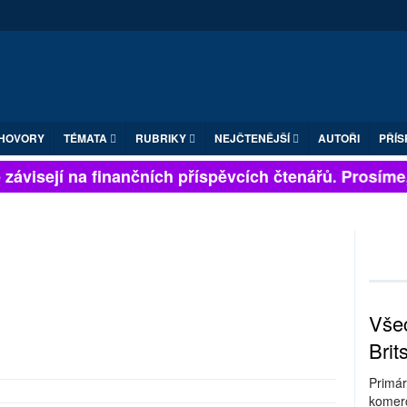
HOVORY
TÉMATA
RUBRIKY
NEJČTENĚJŠÍ
AUTOŘI
PŘÍS
závisejí na finančních příspěvcích čtenářů. Prosíme, p
Všec
Brit
Primár
komerc