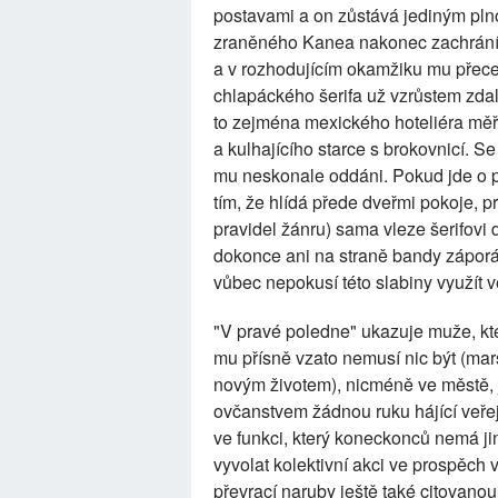
postavami a on zůstává jediným pl
zraněného Kanea nakonec zachrání ž
a v rozhodujícím okamžiku mu přece
chlapáckého šerifa už vzrůstem zdal
to zejména mexického hoteliéra měří
a kulhajícího starce s brokovnicí. Se
mu neskonale oddáni. Pokud jde o 
tím, že hlídá přede dveřmi pokoje, 
pravidel žánru) sama vleze šerifovi
dokonce ani na straně bandy záporá
vůbec nepokusí této slabiny využít v
"V pravé poledne" ukazuje muže, kter
mu přísně vzato nemusí nic být (ma
novým životem), nicméně ve městě,
ovčanstvem žádnou ruku hájící veřej
ve funkci, který koneckonců nemá j
vyvolat kolektivní akci ve prospěch 
převrací naruby ještě také citovano