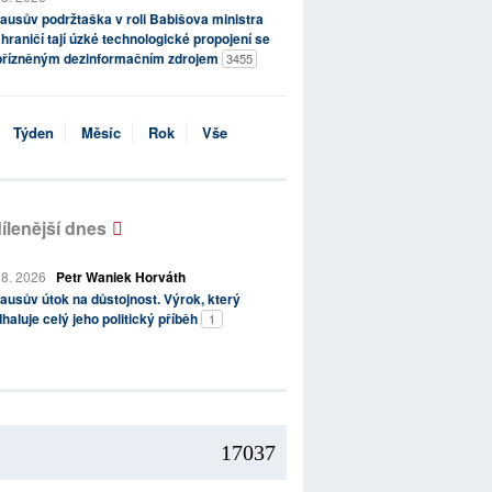
ausův podržtaška v roli Babišova ministra
hraničí tají úzké technologické propojení se
přízněným dezinformačním zdrojem
3455
Týden
Měsíc
Rok
Vše
ílenější dnes
 8. 2026
Petr Waniek Horváth
ausův útok na důstojnost. Výrok, který
haluje celý jeho politický příběh
1
17037