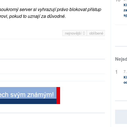
Kl
soukromý server si vyhrazují právo blokovat přístup
za
s
rovi, pokud to uznají za důvodné.
nejnovější
oblíbené
Nejsd
7.
Kl
od