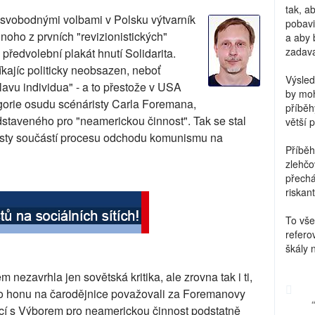
tak, a
svobodnými volbami v Polsku výtvarník
pobavi
noho z prvních "revizionistických"
a aby 
zadava
 předvolební plakát hnutí Solidarita.
kajíc politicky neobsazen, neboť
Výsled
slavu individua" - a to přestože v USA
by moh
egorie osudu scénáristy Carla Foremana,
příběh
staveného pro "neamerickou činnost". Tak se stal
větší 
isty součástí procesu odchodu komunismu na
Příběh
zlehčo
přechá
riskant
To vše
refero
škály 
nezavrhla jen sovětská kritika, ale zrovna tak i ti,
o honu na čarodějnice považovali za Foremanovy
ící s Výborem pro neamerickou činnost podstatně