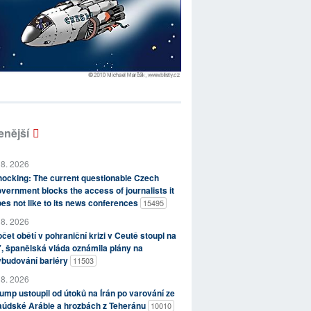
enější
 8. 2026
ocking: The current questionable Czech
vernment blocks the access of journalists it
es not like to its news conferences
15495
 8. 2026
čet obětí v pohraniční krizi v Ceutě stoupl na
, španělská vláda oznámila plány na
ybudování bariéry
11503
 8. 2026
ump ustoupil od útoků na Írán po varování ze
aúdské Arábie a hrozbách z Teheránu
10010