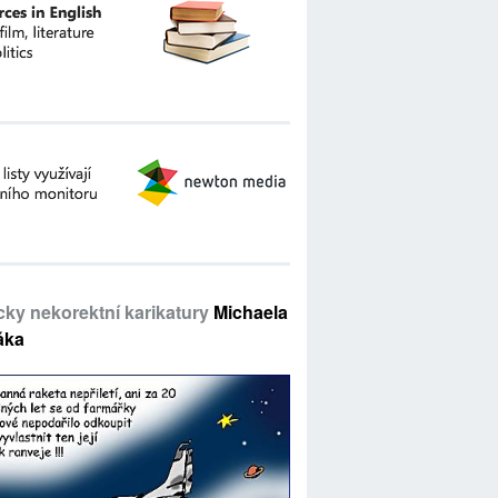
icky nekorektní karikatury
Michaela
áka