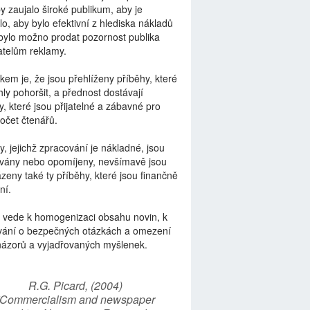
by zaujalo široké publikum, aby je
lo, aby bylo efektivní z hlediska nákladů
bylo možno prodat pozornost publika
telům reklamy.
kem je, že jsou přehlíženy příběhy, které
ly pohoršit, a přednost dostávají
y, které jsou přijatelné a zábavné pro
počet čtenářů.
y, jejichž zpracování je nákladné, jsou
vány nebo opomíjeny, nevšímavě jsou
zeny také ty příběhy, které jsou finančně
ní.
 vede k homogenizaci obsahu novin, k
vání o bezpečných otázkách a omezení
názorů a vyjadřovaných myšlenek.
R.G. Picard, (2004)
“Commercialism and newspaper