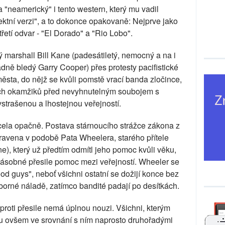
"neamerický" i tento western, který mu vadil
orektní verzi", a to dokonce opakovaně: Nejprve jako
 třetí odvar - "El Dorado" a "Rio Lobo".
ý marshall Bill Kane (padesátiletý, nemocný a na i
ně bledý Garry Cooper) přes protesty pacifistické
sta, do nějž se kvůli pomstě vrací banda zločince,
ních okamžiků před nevyhnutelným soubojem s
trašenou a lhostejnou veřejností.
cela opačně. Postava stárnoucího strážce zákona z
ravena v podobě Pata Wheelera, starého přítele
), který už předtím odmítl jeho pomoc kvůli věku,
tinásobné přesile pomoc mezi veřejností. Wheeler se
ood guys", neboť všichni ostatní se dožijí konce bez
orné náladě, zatímco bandité padají po desítkách.
proti přesile nemá úplnou nouzi. Všichni, kterým
ou ovšem ve srovnání s ním naprosto druhořadými