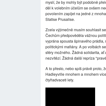
myslí, že by mohly být podobně pře
děl k volebním účelům se ovšem ned
povolením zapíjet na jedné z mnoha 
Statise Prusalise.
Zcela výjimečně musím souhlasit s
Čechům předpověděla vážnou politi
vyprána spousta špinavého prádla,
politickými mafiány. A po volbách s
sféry možného. Žádná solidarita, ať
nezvítězí. Žádná další repríza "pra
A to přesto, nebo spíš právě proto
Hadleyville mnohem a mnohem více,
čtyřiadvaceti lety.