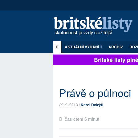
AKTUÁLNÍ VYDÁNÍ
ARCHIV
ROZ
Britské listy plně 
Právě o půlnoci
29. 9. 2013 /
Karel Dolejší
čas čtení 6 minut