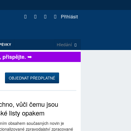
Přihlásit
PĚVKY
řispějte. ➥
OBJEDNAT PŘEDPLATNÉ
hno, vůči čemu jsou
ské listy opakem
ním obsahem současných novin je
ionalizované zpravodajství zpracované