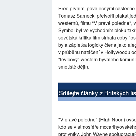
Před prvními poválečnými částečně 
Tomasz Sarnecki přetvořil plakát jed
westernů, filmu "V pravé poledne", v
Symbol byl ve východním bloku takří
sovětská kritika film strhala coby "o
byla zápletka logicky čtena jako al
v průběhu natáčení v Hollywoodu od
"levicový" western bývalého komun
smetiště dějin.
"V pravé poledne" (High Noon) ovšem 
kdo se v atmosféře mccarthyovskéh
protivníky. John Wayne spolupracuj