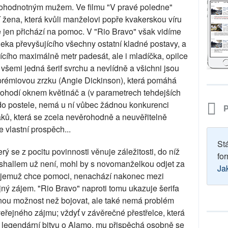
nohodnotným mužem. Ve filmu "V pravé poledne"
ena, která kvůli manželovi popře kvakerskou víru
 jen přichází na pomoc. V "Rio Bravo" však vidíme
eka převyšujícího všechny ostatní kladné postavy, a
cího maximálně metr padesát, ale i mladíčka, opilce
 všemi jedná šerif svrchu a nevlídně a všichni jsou
prémiovou zrzku (Angie Dickinson), která pomáhá
prohodí oknem květináč a (v parametrech tehdejších
 do postele, nemá u ní vůbec žádnou konkurenci
P
ků, která se zcela nevěrohodně a neuvěřitelně
e vlastní prospěch...
St
ý se z pocitu povinnosti věnuje záležitosti, do níž
for
rshallem už není, mohl by s novomanželkou odjet za
Ja
 jemuž chce pomoci, nenachází nakonec mezi
ný zájem. "Rio Bravo" naproti tomu ukazuje šerifa
inou možnost než bojovat, ale také nemá problém
veřejného zájmu; vždyť v závěrečné přestřelce, která
u legendární bitvu o Alamo, mu přispěchá osobně se