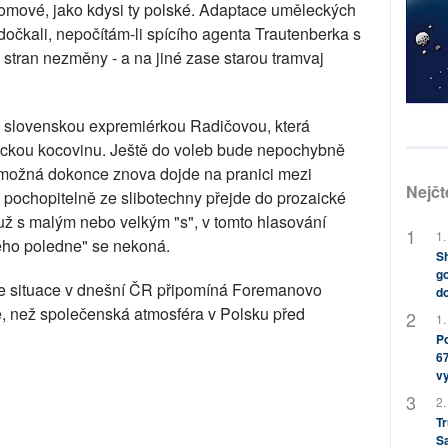
lomové, jako kdysi ty polské. Adaptace uměleckých
očkali, nepočítám-li spícího agenta Trautenberka s
stran nezměny - a na jiné zase starou tramvaj
e slovenskou expremiérkou Radičovou, která
ckou kocovinu. Ještě do voleb bude nepochybně
 možná dokonce znova dojde na pranici mezi
Nejčt
e pochopitelně ze slibotechny přejde do prozaické
 už s malým nebo velkým "s", v tomto hlasování
1.
vého poledne" se nekoná.
Sh
go
, že situace v dnešní ČR připomíná Foremanovo
do
 než společenská atmosféra v Polsku před
1.
Po
67
v
2.
Tr
S