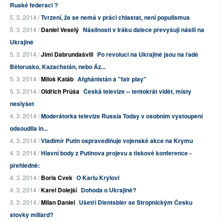
Ruské federaci ?
5. 3. 2014 /
Tvrzení, že se nemá v práci chlastat, není populismus
5. 3. 2014 /
Daniel Veselý
Násilnosti v Iráku dalece převyšují násilí na
Ukrajině
5. 3. 2014 /
Jimi Dabrundašvili
Po revoluci na Ukrajině jsou na řadě
Bělorusko, Kazachstán, nebo Áz...
5. 3. 2014 /
Miloš Kaláb
Afghánistán a "fair play"
5. 3. 2014 /
Oldřich Průša
Česká televize -- tentokrát vidět, místy
neslyšet
4. 3. 2014 /
Moderátorka televize Russia Today v osobním vystoupení
odsoudila in...
4. 3. 2014 /
Vladimír Putin ospravedlňuje vojenské akce na Krymu
4. 3. 2014 /
Hlavní body z Putinova projevu a tiskové konference -
přehledně:
4. 3. 2014 /
Boris Cvek
O Karlu Krylovi
4. 3. 2014 /
Karel Dolejší
Dohoda o Ukrajině?
3. 3. 2014 /
Milan Daniel
Ušetří Dientsbier se Stropnickým Česku
stovky miliard?