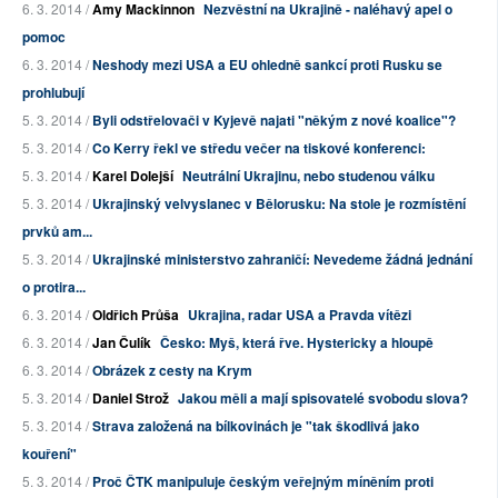
6. 3. 2014 /
Amy Mackinnon
Nezvěstní na Ukrajině - naléhavý apel o
pomoc
6. 3. 2014 /
Neshody mezi USA a EU ohledně sankcí proti Rusku se
prohlubují
5. 3. 2014 /
Byli odstřelovači v Kyjevě najati "někým z nové koalice"?
5. 3. 2014 /
Co Kerry řekl ve středu večer na tiskové konferenci:
5. 3. 2014 /
Karel Dolejší
Neutrální Ukrajinu, nebo studenou válku
5. 3. 2014 /
Ukrajinský velvyslanec v Bělorusku: Na stole je rozmístění
prvků am...
5. 3. 2014 /
Ukrajinské ministerstvo zahraničí: Nevedeme žádná jednání
o protira...
6. 3. 2014 /
Oldřich Průša
Ukrajina, radar USA a Pravda vítězi
6. 3. 2014 /
Jan Čulík
Česko: Myš, která řve. Hystericky a hloupě
6. 3. 2014 /
Obrázek z cesty na Krym
5. 3. 2014 /
Daniel Strož
Jakou měli a mají spisovatelé svobodu slova?
5. 3. 2014 /
Strava založená na bílkovinách je "tak škodlivá jako
kouření"
5. 3. 2014 /
Proč ČTK manipuluje českým veřejným míněním proti