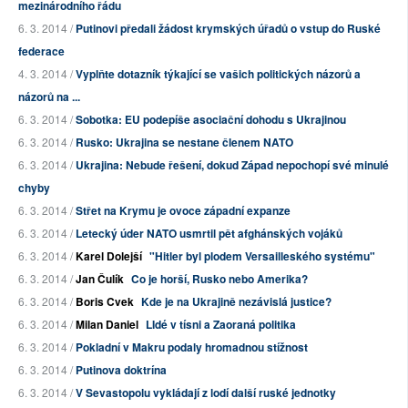
mezinárodního řádu
6. 3. 2014 /
Putinovi předali žádost krymských úřadů o vstup do Ruské
federace
4. 3. 2014 /
Vyplňte dotazník týkající se vašich politických názorů a
názorů na ...
6. 3. 2014 /
Sobotka: EU podepíše asociační dohodu s Ukrajinou
6. 3. 2014 /
Rusko: Ukrajina se nestane členem NATO
6. 3. 2014 /
Ukrajina: Nebude řešení, dokud Západ nepochopí své minulé
chyby
6. 3. 2014 /
Střet na Krymu je ovoce západní expanze
6. 3. 2014 /
Letecký úder NATO usmrtil pět afghánských vojáků
6. 3. 2014 /
Karel Dolejší
"Hitler byl plodem Versailleského systému"
6. 3. 2014 /
Jan Čulík
Co je horší, Rusko nebo Amerika?
6. 3. 2014 /
Boris Cvek
Kde je na Ukrajině nezávislá justice?
6. 3. 2014 /
Milan Daniel
LIdé v tísni a Zaoraná politika
6. 3. 2014 /
Pokladní v Makru podaly hromadnou stížnost
6. 3. 2014 /
Putinova doktrína
6. 3. 2014 /
V Sevastopolu vykládají z lodí další ruské jednotky