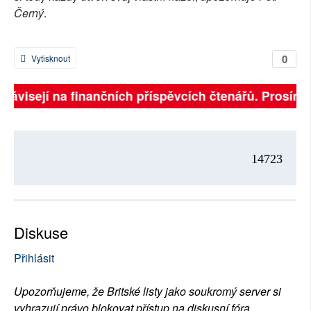
Černý
.
0
Vytisknout
ě závisejí na finančních příspěvcích čtenářů. Prosíme,
14723
Diskuse
Přihlásit
Upozorňujeme, že Britské listy jako soukromý server si
vyhrazují právo blokovat přístup na diskusní fóra