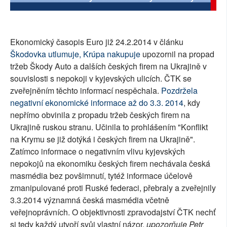
SOCIÁLNÍ SÍTĚ
RUBRIKY
Ekonomický časopis Euro již 24.2.2014 v článku
Škodovka utlumuje, Krúpa nakupuje
upozornil na propad
PLNÁ VERZE STRÁNEK
tržeb Škody Auto a dalších českých firem na Ukrajině v
souvislosti s nepokoji v kyjevských ulicích. ČTK se
zveřejněním těchto informací nespěchala.
Pozdržela
negativní ekonomické informace až do 3.3. 2014
, kdy
nepřímo obvinila z propadu tržeb českých firem na
Ukrajině ruskou stranu. Učinila to prohlášením "Konflikt
na Krymu se již dotýká i českých firem na Ukrajině".
Zatímco informace o negativním vlivu kyjevských
nepokojů na ekonomiku českých firem nechávala česká
masmédia bez povšimnutí, tytéž informace účelově
zmanipulované proti Ruské federaci, přebraly a zveřejnily
3.3.2014 významná česká masmédia včetně
veřejnoprávních. O objektivnosti zpravodajství ČTK nechť
si tedy každý utvoří svůj vlastní názor,
upozorňuje Petr