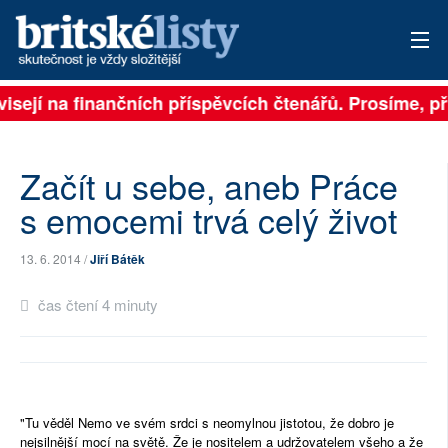
visejí na finančních příspěvcích čtenářů. Prosíme, při
PŘIHLÁSIT
AKTUÁLNÍ VYDÁNÍ
Začít u sebe, aneb Práce
ARCHIV
s emocemi trvá celý život
ROZHOVORY
13. 6. 2014 /
Jiří Bátěk
TÉMATA
čas čtení 4 minuty
NEJČTENĚJŠÍ ZA 7 DNÍ
AUTOŘI
"Tu věděl Nemo ve svém srdci s neomylnou jistotou, že dobro je
PŘÍSPĚVKY NA PROVOZ
nejsilnější mocí na světě. Že je nositelem a udržovatelem všeho a že