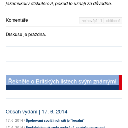
jakémukoliv diskutérovi, pokud to uznají za důvodné.
Komentáře
nejnovější
oblíbené
Diskuse je prázdná.
Obsah vydání | 17. 6. 2014
17. 6. 2014 /
Špehování sociálních sítí je "legální"
17. 6. 2014 /
Sociální demokracie prohrává, protože nerozumí