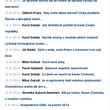
15. 6. 2014 /
Je správné zavírat lidi do vězení za sprosté výroky na
internetu?
15. 6. 2014 /
Oldřich Průša
Taky máte blbou televizi? Duka předběhl
Štěcha v disciplině státní ...
15. 6. 2014 /
Karel Dolejší
Jak definitivně pohřbít Armádu České
republiky
14. 6. 2014 /
Karel Dolejší
Rychlé změny v mezinárodních vztazích
vyžadují strategickou úvahu, ...
13. 6. 2014 /
Jiří Bátěk
Začít u sebe, aneb Práce s emocemi trvá celý
život
13. 6. 2014 /
Milan Kohout
Duch nové doby
13. 6. 2014 /
Pavel Gajdošík
Zajímavé aspekty nepoctivosti
13. 6. 2014 /
Karel Dolejší
Co jsem se naučil na kauze Chomsky
13. 6. 2014 /
Miloš Dokulil
Je tu oprávněný hold velkému jazykovědci
Chomskému, anebo jde jen o...
12. 6. 2014 /
Veronika Sušová-Salminen
Blb po česku. Noam Chomsky
v českém rybníčku
4. 6. 2014 /
Hospodaření OSBL za květen 2014