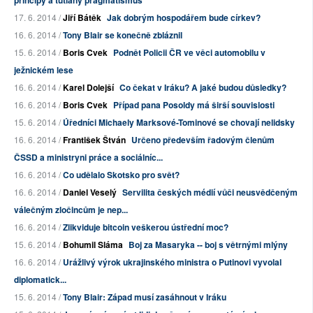
principy a tutlaný pragmatismus
17. 6. 2014 /
Jiří Bátěk
Jak dobrým hospodářem bude církev?
16. 6. 2014 /
Tony Blair se konečně zbláznil
15. 6. 2014 /
Boris Cvek
Podnět Policii ČR ve věci automobilu v
ježnickém lese
16. 6. 2014 /
Karel Dolejší
Co čekat v Iráku? A jaké budou důsledky?
16. 6. 2014 /
Boris Cvek
Případ pana Posoldy má širší souvislosti
15. 6. 2014 /
Úředníci Michaely Marksové-Tominové se chovají nelidsky
16. 6. 2014 /
František Štván
Určeno především řadovým členům
ČSSD a ministryni práce a sociálníc...
16. 6. 2014 /
Co udělalo Skotsko pro svět?
16. 6. 2014 /
Daniel Veselý
Servilita českých médií vůči neusvědčeným
válečným zločincům je nep...
16. 6. 2014 /
Zlikviduje bitcoin veškerou ústřední moc?
15. 6. 2014 /
Bohumil Sláma
Boj za Masaryka -- boj s větrnými mlýny
16. 6. 2014 /
Urážlivý výrok ukrajinského ministra o Putinovi vyvolal
diplomatick...
15. 6. 2014 /
Tony Blair: Západ musí zasáhnout v Iráku