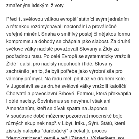
zmařenými lidskými životy.
Před 1. světovou válkou evropští státníci svým jednáním
a rétorikou rozdmýchávali nacionální a proválečné
veřejné mínění. Snaha o smířlivý postoj či nějakou formu
kompromisu a dohody se chápala jako slabost. Za druhé
světové války nacisté považovali Slovany a Židy za
podřadnou rasu. Po celé Evropě se systematicky vraždili
Židé i další, pro nacisty nepohodlní lidé. Slovany
zachránilo jen to, že byli potřeba jako výrobní síla pro
válečný průmysl. Na řadu měli přijít až ve druhém kole.
V Jugoslávii se za druhé světové války vraždili katoličtí
Chorvaté a pravoslavní Srbové. Formou, která překvapila
i otrlé nacisty. Šovinismus se nevyhnul však ani
Američanům, kteří se dívali spatra na Japonce.
V současné době můžeme pozorovat mocenské boje
různých skupinek např. v Libyi, Iráku, Sýrii. Států, které
získaly nálepku "darebácký" a čekal je proces
"demokratizace" země v režii Západu. Výsledkem jsou