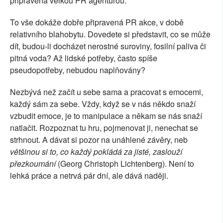
připravena velkou PR agenturou.
To vše dokáže dobře připravená PR akce, v době
relativního blahobytu. Dovedete si představit, co se může
dít, budou-li docházet nerostné suroviny, fosilní paliva či
pitná voda? Až lidské potřeby, často spíše
pseudopotřeby, nebudou naplňovány?
Nezbývá než začít u sebe sama a pracovat s emocemi,
každý sám za sebe. Vždy, když se v nás někdo snaží
vzbudit emoce, je to manipulace a někam se nás snaží
natlačit. Rozpoznat tu hru, pojmenovat ji, nenechat se
strhnout. A dávat si pozor na unáhlené závěry, neb
většinou si to, co každý pokládá za jisté, zaslouží
přezkoumání
(Georg Christoph Lichtenberg). Není to
lehká práce a netrvá pár dní, ale dává naději.