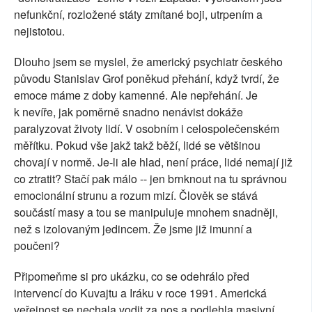
nefunkční, rozložené státy zmítané boji, utrpením a
nejistotou.
Dlouho jsem se myslel, že americký psychiatr českého
původu Stanislav Grof poněkud přehání, když tvrdí, že
emoce máme z doby kamenné. Ale nepřehání. Je
k nevíře, jak poměrně snadno nenávist dokáže
paralyzovat životy lidí. V osobním i celospolečenském
měřítku. Pokud vše jakž takž běží, lidé se většinou
chovají v normě. Je-li ale hlad, není práce, lidé nemají již
co ztratit? Stačí pak málo -- jen brnknout na tu správnou
emocionální strunu a rozum mizí. Člověk se stává
součástí masy a tou se manipuluje mnohem snadněji,
než s izolovaným jedincem. Že jsme již imunní a
poučeni?
Připomeňme si pro ukázku, co se odehrálo před
intervencí do Kuvajtu a Iráku v roce 1991. Americká
veřejnost se nechala vodit za nos a podlehla masivní