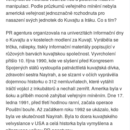
manipulaci. Podle průzkumů veřejného mínění nebyla
americká veřejnost jednoznačně rozhodnuta pro
nasazení svých jednotek do Kuvajtu a Iráku. Co s tím?
PR agentura organizovala na univerzitách informační dny
o Kuvajtu a v kostelech modlení za Kuvajt. Vyráběla se
trička, nálepky, tiskly informační materiály popisující v
růžových barvách kuvajtskou společnost. Vyvrcholení
přišlo 10. října 1990, kde ve slyšení před Kongresem
Spojených států vystoupila patnáctiletá kuvajtská dívka,
zdravotní sestra Nayirah, a se slzami v očích vyprávěla
dojemnou historku o 312 nemluvňatech, které vytáhli
iráčtí vojáci z inkubátorů a nechali zemřít. Amerika byla v
šoku a příběh mocně zahýbal veřejným míněním. Dne 17.
ledna 1991, před třetí hodinou ranní, začala operace
Pouštní bouře. Až začátkem roku 1992 se ukázalo, kdo
byla ve skutečnosti Nayirah. Byla to dcera kuvajtského
velvyslance v USA a celá historka byla vymyšlena a