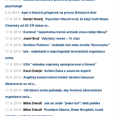
psychologii
4. 6. 2014 /
Apel o finanční příspěvek na provoz
Britských listů
17. 6. 2014 /
Daniel Veselý
Psychiatr Höschl tvrdí, že když mohl Noam
Chomsky od AV ČR získat m...
17. 6. 2014 /
Kurdové "nepomohou irácké armádě znovu dobýt Mosul"
17. 6. 2014 /
Josef Brož
Volyňský román -- VI. část
17. 6. 2014 /
Strelkov Putinovi: "Jednejte teď, nebo ztratíte 'Novorusko'"
17. 6. 2014 /
Isis - nejbohatší a nejschopnější teroristická organizace
světa
17. 6. 2014 /
USA "nebudou vojensky spolupracovat s Íránem"
17. 6. 2014 /
Karel Dolejší
Svítání Zuluů a soumrak impérií
16. 6. 2014 /
Anglický konzervativní ministr školství donucen
distancovat se od s...
17. 6. 2014 /
100 lékařů světa požaduje, aby Světová zdravotnická
organizace zača...
17. 6. 2014 /
Miloš Dokulil
Jak se (stále "jeden furt") dělá politika
17. 6. 2014 /
Miloš Dokulil
Prezident Obama, Bowe Bergdahl, svaté