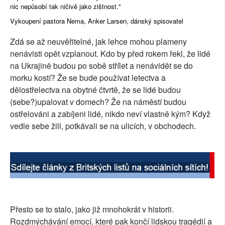
nic nepůsobí tak ničivě jako zištnost."
SOCIÁLNÍ SÍTĚ
Vykoupení pastora Nema, Anker Larsen, dánský spisovatel
RUBRIKY
Zdá se až neuvěřitelné, jak lehce mohou plameny
nenávisti opět vzplanout. Kdo by před rokem řekl, že lidé
PLNÁ VERZE STRÁNEK
na Ukrajině budou po sobě střílet a nenávidět se do
morku kostí? Že se bude používat letectva a
dělostřelectva na obytné čtvrtě, že se lidé budou
(sebe?)upalovat v domech? Že na náměstí budou
ostřelováni a zabíjeni lidé, nikdo neví vlastně kým? Když
vedle sebe žili, potkávali se na ulicích, v obchodech.
Přesto se to stalo, jako již mnohokrát v historii.
Rozdmýchávání emocí, které pak končí lidskou tragédií a