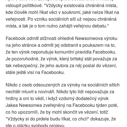
vstoupit politikové. "Vždycky existovala chráněná místa,
kde člověk mohl říkat věci v soukromí, jaké nelze říkat na
veřejnosti. Po vzniku sociálních sítí už nejsou chráněná
místa, a tak je o tom nutno zahájit veřejnou debatu."
Facebook odmítl stížnosti ohledně Newsomeova výroku
na jeho stránce a odmítl jej odstranit s poukazem na to,
že ten výrok neporušuje komunitní pravidla Facebooku.
Je pozoruhodné, že výrok, který britský stát považuje za
tak nebezpečný, že jeho autora za něj poslal do vězení,
stále ještě visí na Facebooku.
Nikdo z osob odsouzených za výroky na sociálních sítích
nechtěl mluvit s novináři. Nikdo tyto lidi nepovažuje za
hrdiny a oni to vědí, i když vzdorný dodatečný výrok
Jakea Newsomea zveřejněný na Facebooku týden poté,
co ho upozornili, že by mohl skončit ve vězení, totiž
"Vždycky si do prdele budu říkat, co chci!" dokazuje, že
jde o otázku svobody projevu.