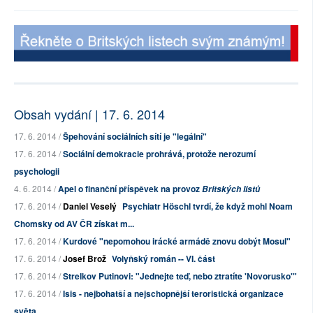
Obsah vydání | 17. 6. 2014
17. 6. 2014 /
Špehování sociálních sítí je "legální"
17. 6. 2014 /
Sociální demokracie prohrává, protože nerozumí
psychologii
4. 6. 2014 /
Apel o finanční příspěvek na provoz
Britských listů
17. 6. 2014 /
Daniel Veselý
Psychiatr Höschl tvrdí, že když mohl Noam
Chomsky od AV ČR získat m...
17. 6. 2014 /
Kurdové "nepomohou irácké armádě znovu dobýt Mosul"
17. 6. 2014 /
Josef Brož
Volyňský román -- VI. část
17. 6. 2014 /
Strelkov Putinovi: "Jednejte teď, nebo ztratíte 'Novorusko'"
17. 6. 2014 /
Isis - nejbohatší a nejschopnější teroristická organizace
světa