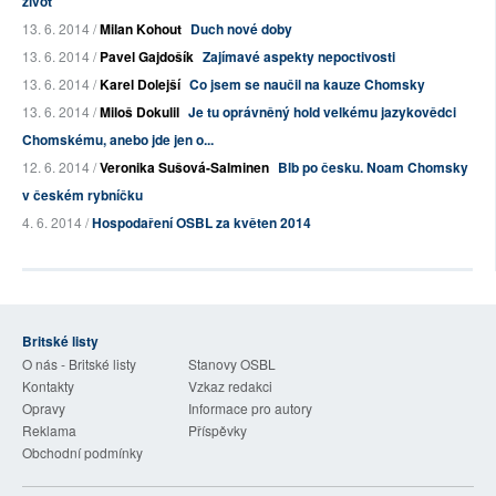
život
13. 6. 2014 /
Milan Kohout
Duch nové doby
13. 6. 2014 /
Pavel Gajdošík
Zajímavé aspekty nepoctivosti
13. 6. 2014 /
Karel Dolejší
Co jsem se naučil na kauze Chomsky
13. 6. 2014 /
Miloš Dokulil
Je tu oprávněný hold velkému jazykovědci
Chomskému, anebo jde jen o...
12. 6. 2014 /
Veronika Sušová-Salminen
Blb po česku. Noam Chomsky
v českém rybníčku
4. 6. 2014 /
Hospodaření OSBL za květen 2014
Britské listy
O nás - Britské listy
Stanovy OSBL
Kontakty
Vzkaz redakci
Opravy
Informace pro autory
Reklama
Příspěvky
Obchodní podmínky