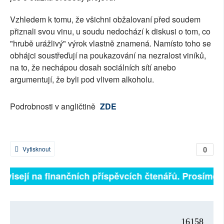
Vzhledem k tomu, že všichni obžalovaní před soudem
přiznali svou vinu, u soudu nedochází k diskusi o tom, co
"hrubě urážlivý" výrok vlastně znamená. Namísto toho se
obhájci soustřeďují na poukazování na nezralost viníků,
na to, že nechápou dosah sociálních sítí anebo
argumentují, že byli pod vlivem alkoholu.
Podrobnosti v angličtině
ZDE
0
Vytisknout
závisejí na finančních příspěvcích čtenářů. Prosíme, p
16158