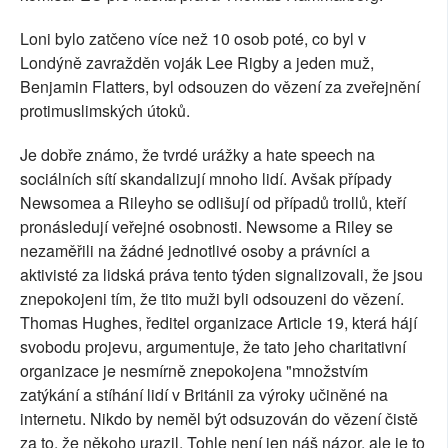
Loni bylo zatčeno více než 10 osob poté, co byl v
Londýně zavražděn voják Lee Rigby a jeden muž,
Benjamin Flatters, byl odsouzen do vězení za zveřejnění
protimuslimských útoků.
Je dobře známo, že tvrdé urážky a hate speech na
sociálních sítí skandalizují mnoho lidí. Avšak případy
Newsomea a Rileyho se odlišují od případů trollů, kteří
pronásledují veřejné osobnosti. Newsome a Riley se
nezaměřili na žádné jednotlivé osoby a právníci a
aktivisté za lidská práva tento týden signalizovali, že jsou
znepokojeni tím, že tito muži byli odsouzeni do vězení.
Thomas Hughes, ředitel organizace Article 19, která hájí
svobodu projevu, argumentuje, že tato jeho charitativní
organizace je nesmírně znepokojena "množstvím
zatýkání a stíhání lidí v Británii za výroky učiněné na
internetu. Nikdo by neměl být odsuzován do vězení čistě
za to, že někoho urazil. Tohle není jen náš názor, ale je to