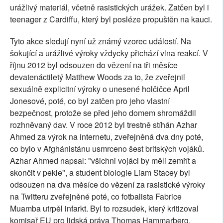
urážlivý materiál, včetně rasistických urážek. Zatčen byl i
teenager z Cardiffu, který byl posléze propuštěn na kauci.
Tyto akce sledují nyní už známý vzorec událostí. Na
šokující a urážlivé výroky vždycky přichází vlna reakcí. V
říjnu 2012 byl odsouzen do vězení na tři měsíce
devatenáctiletý Matthew Woods za to, že zveřejnil
sexuálně explicitní výroky o unesené holčičce April
Jonesové, poté, co byl zatčen pro jeho vlastní
bezpečnost, protože se před jeho domem shromáždil
rozhněvaný dav. V roce 2012 byl trestně stíhán Azhar
Ahmed za výrok na internetu, zveřejněná dva dny poté,
co bylo v Afghánistánu usmrceno šest britských vojáků.
Azhar Ahmed napsal: "všichni vojáci by měli zemřít a
skončit v pekle", a student biologie Liam Stacey byl
odsouzen na dva měsíce do vězení za rasistické výroky
na Twitteru zveřejněné poté, co fotbalista Fabrice
Muamba utrpěl infarkt. Byl to rozsudek, který kritizoval
komisař EU pro lidská práva Thomas Hammarberg.