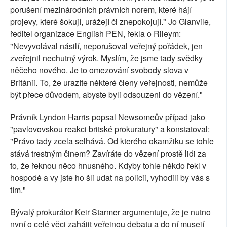
porušení mezinárodních právních norem, které hájí
projevy, které šokují, urážejí či znepokojují." Jo Glanvile,
ředitel organizace English PEN, řekla o Rileym:
"Nevyvolával násilí, neporušoval veřejný pořádek, jen
zveřejnil nechutný výrok. Myslím, že jsme tady svědky
něčeho nového. Je to omezování svobody slova v
Británii. To, že urazíte některé členy veřejnosti, nemůže
být přece důvodem, abyste byli odsouzeni do vězení."
Právník Lyndon Harris popsal Newsomeův případ jako
"pavlovovskou reakci britské prokuratury" a konstatoval:
"Právo tady zcela selhává. Od kterého okamžiku se tohle
stává trestným činem? Zavíráte do vězení prostě lidi za
to, že řeknou něco hnusného. Kdyby tohle někdo řekl v
hospodě a vy jste ho šli udat na policii, vyhodili by vás s
tím."
Bývalý prokurátor Keir Starmer argumentuje, že je nutno
nyní o celé věci zahájit veřejnou debatu a do ní musejí