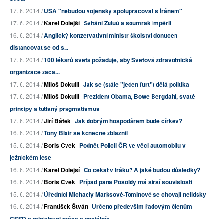
17. 6. 2014 /
USA "nebudou vojensky spolupracovat s Íránem"
17. 6. 2014 /
Karel Dolejší
Svítání Zuluů a soumrak impérií
16. 6. 2014 /
Anglický konzervativní ministr školství donucen
distancovat se od s...
17. 6. 2014 /
100 lékařů světa požaduje, aby Světová zdravotnická
organizace zača...
17. 6. 2014 /
Miloš Dokulil
Jak se (stále "jeden furt") dělá politika
17. 6. 2014 /
Miloš Dokulil
Prezident Obama, Bowe Bergdahl, svaté
principy a tutlaný pragmatismus
17. 6. 2014 /
Jiří Bátěk
Jak dobrým hospodářem bude církev?
16. 6. 2014 /
Tony Blair se konečně zbláznil
15. 6. 2014 /
Boris Cvek
Podnět Policii ČR ve věci automobilu v
ježnickém lese
16. 6. 2014 /
Karel Dolejší
Co čekat v Iráku? A jaké budou důsledky?
16. 6. 2014 /
Boris Cvek
Případ pana Posoldy má širší souvislosti
15. 6. 2014 /
Úředníci Michaely Marksové-Tominové se chovají nelidsky
16. 6. 2014 /
František Štván
Určeno především řadovým členům
ČSSD a ministryni práce a sociálníc...