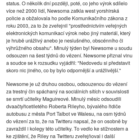
status. O několik dní později, poté, co jeho výrok sdílelo
více než 2000 lidí, Newsoma zatkla west yorshirská
policie a obžalovala ho podle Komunikačního zákona z
roku 2003, za to že zveřejnil "prostřednictvím veřejných
elektronických komunikací výrok nebo jiný materiál, který
je hrubě urážlivý anebo je neslušného, obscénního či
výhrůžného obsahu". Minulý týden byl Newsome u soudu
odsouzen na šest týdnů do vězení. Newsome přiznal vinu
a soudce se k rozsudku vyjádřil: "Nedovedu si představit
skoro nic jiného, co by bylo odpornější a urážlivější."
Newsome je už druhou osobou, odsouzenou do vězení
za trestný čin spáchaný na sociálních sítích v souvislosti
se smrtí učitelky Maguireové. Minulý měsíc odsoudili
dvaačtyřicetiletého Roberta Rileyho, bývalého řidiče
autobusu z města Port Talbot ve Walesu, na osm týdnů
do vězení za to, že na Twitteru napsal, že on osobně by
zavraždil i kolegy této učitelky. To vedlo ke stížnostem a
ke zjištění, že Riley na Twitteru zveřejňoval i další