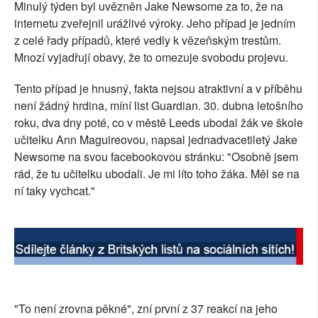
Minulý týden byl uvězněn Jake Newsome za to, že na
SOCIÁLNÍ SÍTĚ
internetu zveřejnil urážlivé výroky. Jeho případ je jedním
z celé řady případů, které vedly k vězeňským trestům.
RUBRIKY
Mnozí vyjadřují obavy, že to omezuje svobodu projevu.
PLNÁ VERZE STRÁNEK
Tento případ je hnusný, fakta nejsou atraktivní a v příběhu
není žádný hrdina, míní list Guardian. 30. dubna letošního
roku, dva dny poté, co v městě Leeds ubodal žák ve škole
učitelku Ann Maguireovou, napsal jednadvacetiletý Jake
Newsome na svou facebookovou stránku: "Osobně jsem
rád, že tu učitelku ubodali. Je mi líto toho žáka. Měl se na
ní taky vychcat."
"To není zrovna pěkné", zní první z 37 reakcí na jeho