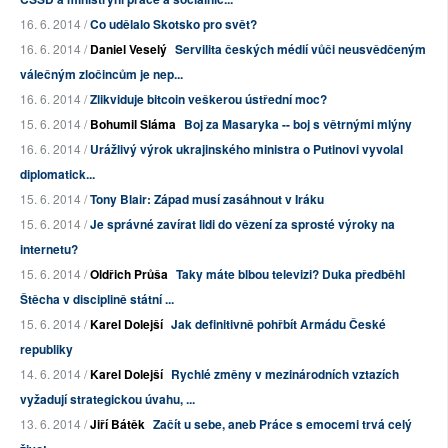
16. 6. 2014 /
Co udělalo Skotsko pro svět?
16. 6. 2014 /
Daniel Veselý
Servilita českých médií vůči neusvědčeným
válečným zločincům je nep...
16. 6. 2014 /
Zlikviduje bitcoin veškerou ústřední moc?
15. 6. 2014 /
Bohumil Sláma
Boj za Masaryka -- boj s větrnými mlýny
16. 6. 2014 /
Urážlivý výrok ukrajinského ministra o Putinovi vyvolal
diplomatick...
15. 6. 2014 /
Tony Blair: Západ musí zasáhnout v Iráku
15. 6. 2014 /
Je správné zavírat lidi do vězení za sprosté výroky na
internetu?
15. 6. 2014 /
Oldřich Průša
Taky máte blbou televizi? Duka předběhl
Štěcha v disciplině státní ...
15. 6. 2014 /
Karel Dolejší
Jak definitivně pohřbít Armádu České
republiky
14. 6. 2014 /
Karel Dolejší
Rychlé změny v mezinárodních vztazích
vyžadují strategickou úvahu, ...
13. 6. 2014 /
Jiří Bátěk
Začít u sebe, aneb Práce s emocemi trvá celý