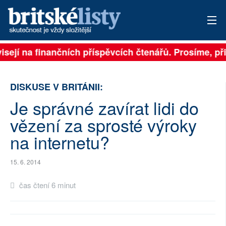
isejí na finančních příspěvcích čtenářů. Prosíme, při
PŘIHLÁSIT
AKTUÁLNÍ VYDÁNÍ
DISKUSE V BRITÁNII:
ARCHIV
Je správné zavírat lidi do
vězení za sprosté výroky
ROZHOVORY
na internetu?
TÉMATA
15. 6. 2014
NEJČTENĚJŠÍ ZA 7 DNÍ
čas čtení 6 minut
AUTOŘI
PŘÍSPĚVKY NA PROVOZ