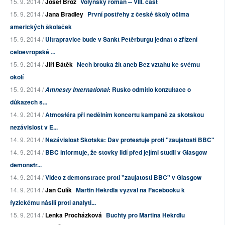
15. 9. 2014 /
Josef Brož
Volyňský román -- VIII. část
15. 9. 2014 /
Jana Bradley
První postřehy z české školy očima
amerických školaček
15. 9. 2014 /
Ultrapravice bude v Sankt Petěrburgu jednat o zřízení
celoevropské ...
15. 9. 2014 /
Jiří Bátěk
Nech brouka žít aneb Bez vztahu ke svému
okolí
15. 9. 2014 /
: Rusko odmítlo konzultace o
Amnesty International
důkazech s...
14. 9. 2014 /
Atmosféra při nedělním koncertu kampaně za skotskou
nezávislost v E...
14. 9. 2014 /
Nezávislost Skotska: Dav protestuje proti "zaujatosti BBC"
14. 9. 2014 /
BBC informuje, že stovky lidí před jejími studii v Glasgow
demonstr...
14. 9. 2014 /
Video z demonstrace proti "zaujatosti BBC" v Glasgow
14. 9. 2014 /
Jan Čulík
Martin Hekrdla vyzval na Facebooku k
fyzickému násilí proti analyti...
15. 9. 2014 /
Lenka Procházková
Buchty pro Martina Hekrdlu