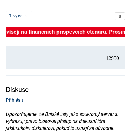
0
Vytisknout
 závisejí na finančních příspěvcích čtenářů. Prosíme, 
12930
Diskuse
Přihlásit
Upozorňujeme, že Britské listy jako soukromý server si
vyhrazují právo blokovat přístup na diskusní fóra
jakémukoliv diskutérovi, pokud to uznají za důvodné.