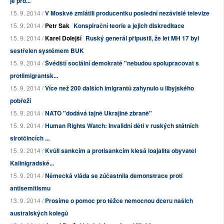
je pro...
15. 9. 2014 /
V Moskvě zmlátili producentku poslední nezávislé televize
15. 9. 2014 /
Petr Sak
Konspirační teorie a jejich diskreditace
15. 9. 2014 /
Karel Dolejší
Ruský generál připustil, že let MH 17 byl
sestřelen systémem BUK
15. 9. 2014 /
Švédští sociální demokraté "nebudou spolupracovat s
protiimigrantsk...
15. 9. 2014 /
Více než 200 dalších imigrantů zahynulo u libyjského
pobřeží
15. 9. 2014 /
NATO "dodává tajně Ukrajině zbraně"
15. 9. 2014 /
Human Rights Watch: Invalidní děti v ruských státních
sirotčincích ...
15. 9. 2014 /
Kvůli sankcím a protisankcím klesá loajalita obyvatel
Kalinigradské...
15. 9. 2014 /
Německá vláda se zúčastnila demonstrace proti
antisemitismu
13. 9. 2014 /
Prosíme o pomoc pro těžce nemocnou dceru našich
australských kolegů