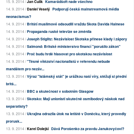
15. 9. 2014 /
Jan Čulík
Kamarádšoft nade všechno
14. 9. 2014 /
Daniel Veselý
Podporují česká mainstreamová média
neonacismus?
14. 9. 2014 /
Britští muslimové odsoudili vraždu Skota Davida Hainese
14. 9. 2014 /
Propaganda ruské televize se změnila
14. 9. 2014 /
Joseph Stiglitz: Nezávislost Skotska přinese klady i zápory
14. 9. 2014 /
Salmond: Britské ministerstvo financí "porušilo zákon"
14. 9. 2014 /
Proč budu hrdě hlasovat pro skotskou nezávislost
14. 9. 2014 /
"Těsné vítězství nacionalistů v referendu nebude
mandátem pro nezáv...
13. 9. 2014 /
Výraz "Islámský stát" je urážkou naší víry, stěžují si přední
britš...
14. 9. 2014 /
BBC a skutečnost v sobotním Glasgow
13. 9. 2014 /
Skotsko: Mají unionisti skutečně osmibodový náskok nad
separatisty?
13. 9. 2014 /
Ukrajina odrazila útok na letiště v Doněcku, který provedly
prorusk...
13. 9. 2014 /
Karel Dolejší
Dává Porošenko za pravdu Janukovyčovi?