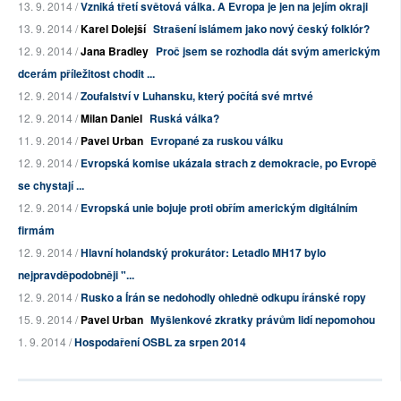
13. 9. 2014 /
Vzniká třetí světová válka. A Evropa je jen na jejím okraji
13. 9. 2014 /
Karel Dolejší
Strašení islámem jako nový český folklór?
12. 9. 2014 /
Jana Bradley
Proč jsem se rozhodla dát svým americkým
dcerám příležitost chodit ...
12. 9. 2014 /
Zoufalství v Luhansku, který počítá své mrtvé
12. 9. 2014 /
Milan Daniel
Ruská válka?
11. 9. 2014 /
Pavel Urban
Evropané za ruskou válku
12. 9. 2014 /
Evropská komise ukázala strach z demokracie, po Evropě
se chystají ...
12. 9. 2014 /
Evropská unie bojuje proti obřím americkým digitálním
firmám
12. 9. 2014 /
Hlavní holandský prokurátor: Letadlo MH17 bylo
nejpravděpodobněji "...
12. 9. 2014 /
Rusko a Írán se nedohodly ohledně odkupu íránské ropy
15. 9. 2014 /
Pavel Urban
Myšlenkové zkratky právům lidí nepomohou
1. 9. 2014 /
Hospodaření OSBL za srpen 2014