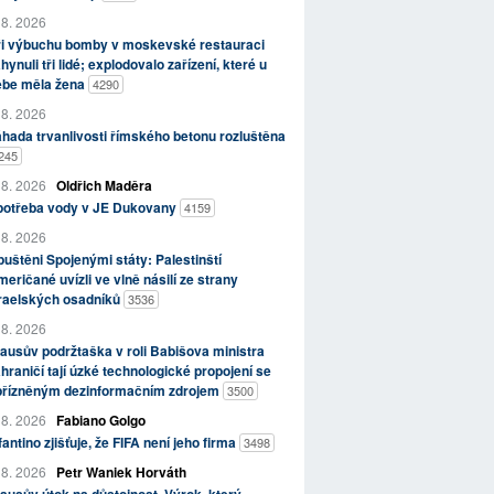
 8. 2026
ři výbuchu bomby v moskevské restauraci
hynuli tři lidé; explodovalo zařízení, které u
ebe měla žena
4290
 8. 2026
hada trvanlivosti římského betonu rozluštěna
245
 8. 2026
Oldřich Maděra
potřeba vody v JE Dukovany
4159
 8. 2026
uštěni Spojenými státy: Palestinští
eričané uvízli ve vlně násilí ze strany
zraelských osadníků
3536
 8. 2026
ausův podržtaška v roli Babišova ministra
hraničí tají úzké technologické propojení se
přízněným dezinformačním zdrojem
3500
 8. 2026
Fabiano Golgo
fantino zjišťuje, že FIFA není jeho firma
3498
 8. 2026
Petr Waniek Horváth