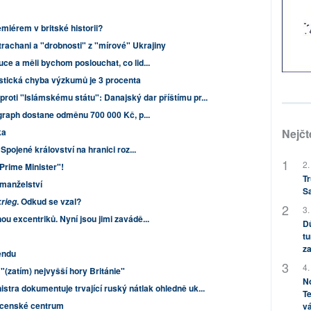
iérem v britské historii?
rachani a "drobnosti" z "mírové" Ukrajiny
ce a měli bychom poslouchat, co lid...
istická chyba výzkumů je 3 procenta
roti "Islámskému státu": Danajský dar příštímu pr...
egraph dostane odměnu 700 000 Kč, p...
ka
Nejčt
Spojené království na hranici roz...
2.
Prime Minister"!
Tr
 manželství
S
. Odkud se vzal?
krieg
3.
u excentriků. Nyní jsou jimi zavádě...
Dů
tu
za
endu
4.
"(zatím) nejvyšší hory Británie"
No
stra dokumentuje trvající ruský nátlak ohledně uk...
Te
mocenské centrum
vá