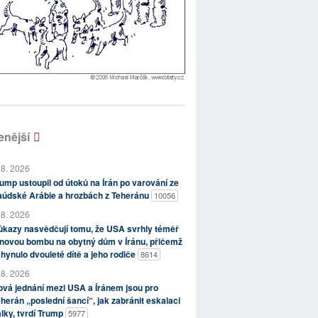
enější
 8. 2026
ump ustoupil od útoků na Írán po varování ze
aúdské Arábie a hrozbách z Teheránu
10056
 8. 2026
kazy nasvědčují tomu, že USA svrhly téměř
novou bombu na obytný dům v Íránu, přičemž
hynulo dvouleté dítě a jeho rodiče
8614
 8. 2026
vá jednání mezi USA a Íránem jsou pro
herán „poslední šancí“, jak zabránit eskalaci
lky, tvrdí Trump
5977