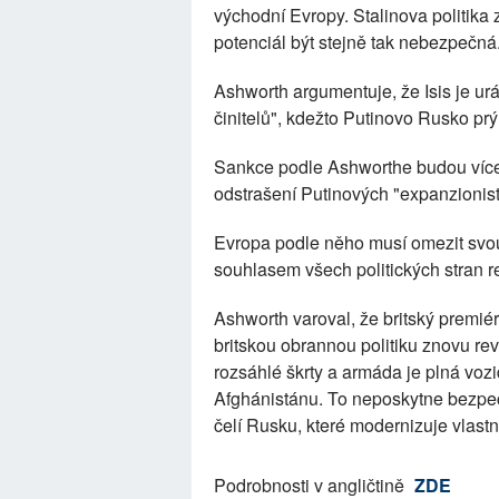
východní Evropy. Stalinova politika 
potenciál být stejně tak nebezpečná
Ashworth argumentuje, že Isis je urá
činitelů", kdežto Putinovo Rusko prý
Sankce podle Ashworthe budou více
odstrašení Putinových "expanzionisti
Evropa podle něho musí omezit svou 
souhlasem všech politických stran r
Ashworth varoval, že britský premié
britskou obrannou politiku znovu rev
rozsáhlé škrty a armáda je plná vozi
Afghánistánu. To neposkytne bezpe
čelí Rusku, které modernizuje vlast
Podrobnosti v angličtině
ZDE