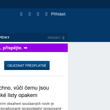
Přihlásit
PĚVKY
přispějte. ➥
OBJEDNAT PŘEDPLATNÉ
hno, vůči čemu jsou
ské listy opakem
ním obsahem současných novin je
ionalizované zpravodajství zpracované