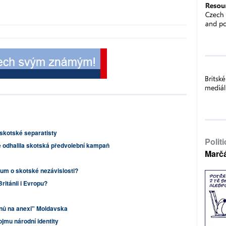
skotské separatisty
Polit
é odhalila skotská předvolební kampaň
Marč
um o skotské nezávislosti?
ritánii i Evropu?
nů na anexi" Moldavska
ojmu národní identity