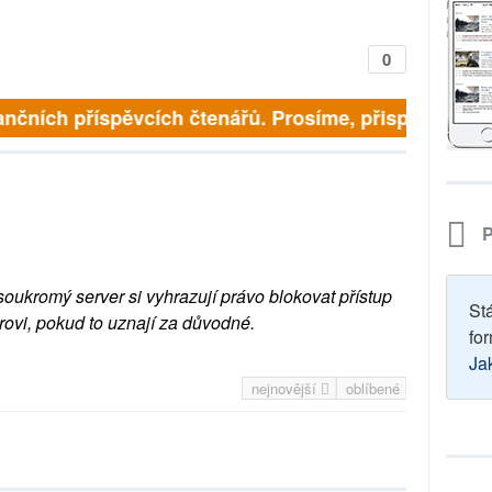
0
ančních příspěvcích čtenářů. Prosíme, přispějte. ➥
P
soukromý server si vyhrazují právo blokovat přístup
St
rovi, pokud to uznají za důvodné.
for
Ja
nejnovější
oblíbené