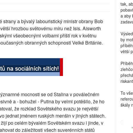
tak, a
pobavi
a aby 
é strany a bývalý labouristický ministr obrany Bob
zadava
 větší hrozbou světovému míru než Isis. Aisworth
Výsled
itskými všeobecnými volbami příští rok v květnu
by moh
 současných obranných schopností Velké Británie.
příběh
větší 
Příběh
zlehčo
přechá
riskant
To vše
 významné mocnosti se od Stalina v poválečném
refero
ivně a - bohužel - Putina by velmi potěšilo, že ho
škály 
toval, že rozklad Sovětského svazu je největší
právo jednat jménem ruských menšin v jiných státech.
žijí po celém bývalém Sovětském svazu i jinde, v
ahovat do záležitosti všech suverénních států