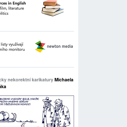
icky nekorektní karikatury
Michaela
áka