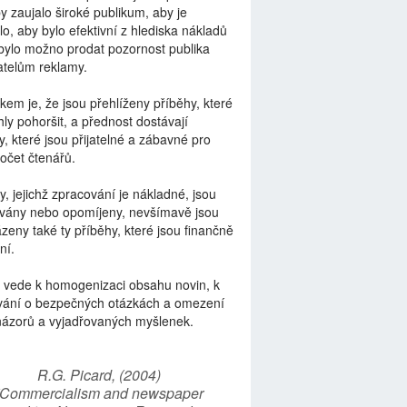
by zaujalo široké publikum, aby je
lo, aby bylo efektivní z hlediska nákladů
bylo možno prodat pozornost publika
telům reklamy.
kem je, že jsou přehlíženy příběhy, které
ly pohoršit, a přednost dostávají
y, které jsou přijatelné a zábavné pro
počet čtenářů.
y, jejichž zpracování je nákladné, jsou
vány nebo opomíjeny, nevšímavě jsou
zeny také ty příběhy, které jsou finančně
ní.
 vede k homogenizaci obsahu novin, k
vání o bezpečných otázkách a omezení
názorů a vyjadřovaných myšlenek.
R.G. Picard, (2004)
“Commercialism and newspaper