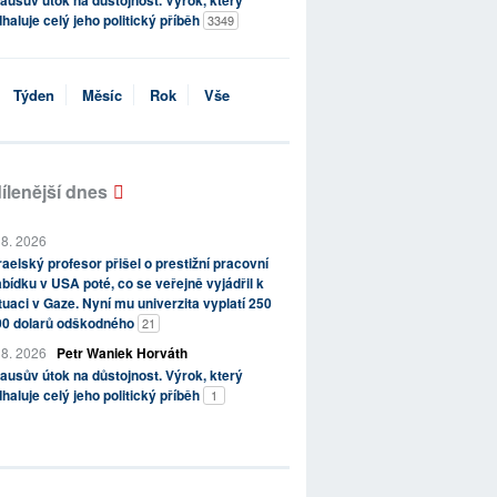
ausův útok na důstojnost. Výrok, který
haluje celý jeho politický příběh
3349
Týden
Měsíc
Rok
Vše
ílenější dnes
 8. 2026
raelský profesor přišel o prestižní pracovní
bídku v USA poté, co se veřejně vyjádřil k
tuaci v Gaze. Nyní mu univerzita vyplatí 250
00 dolarů odškodného
21
 8. 2026
Petr Waniek Horváth
ausův útok na důstojnost. Výrok, který
haluje celý jeho politický příběh
1