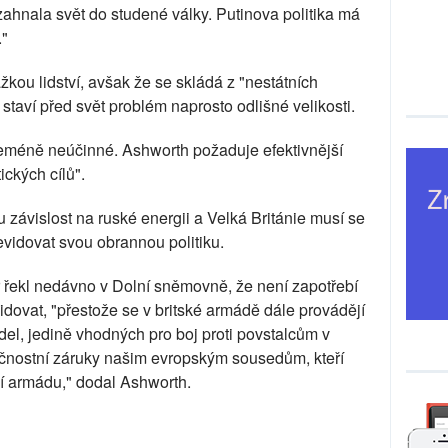
zahnala svět do studené války. Putinova politika má
."
žkou lidství, avšak že se skládá z "nestátních
 staví před svět problém naprosto odlišné velikosti.
méně neúčinné. Ashworth požaduje efektivnější
ckých cílů".
závislost na ruské energii a Velká Británie musí se
evidovat svou obrannou politiku.
r řekl nedávno v Dolní sněmovně, že není zapotřebí
idovat, "přestože se v britské armádě dále provádějí
del, jedině vhodných pro boj proti povstalcům v
čnostní záruky našim evropským sousedům, kteří
ní armádu," dodal Ashworth.