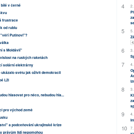
 bílé v černé
2.
P
skvu
za
 frustrace
s
ěk od rublu
5.
 "věří Putinovi"?
Zá
válka
4
í s Moldávií"
3.
S
vislost na ruských raketách
4.
í solární elektrárny
Op
 ukázalo světu jak oživit demokracii
Am
pé Lži
i
3.
udou hlasovat pro něco, nebudou hla...
Kl
za
s
oci pro východ země
4.
Rusku
In
žství" a podceňování ukrajinské krize
7.
y právům lidí nepomohou