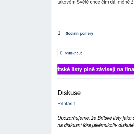
takovém Světě chce čím dál méně žít
Sociální poměry
Vytisknout
Britské listy plně závisejí na fina
Diskuse
Přihlásit
Upozorňujeme, že Britské listy jako 
na diskusní fóra jakémukoliv diskuté