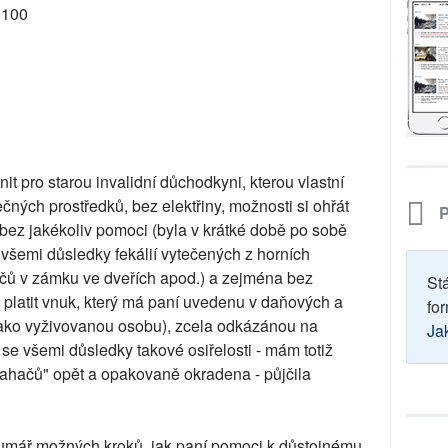
0100
nit pro starou invalidní důchodkyni, kterou vlastní
čných prostředků, bez elektřiny, možnosti si ohřát
P
í, bez jakékoliv pomoci (byla v krátké době po sobě
šemi důsledky fekálií vytečených z horních
íčů v zámku ve dveřích apod.) a zejména bez
St
v platit vnuk, který má paní uvedenu v daňových a
for
ako vyživovanou osobu), zcela odkázánou na
Ja
e všemi důsledky takové osiřelosti - mám totiž
mahačů" opět a opakovaně okradena - půjčila
umář možných kroků, jak paní pomoci k důstojnému