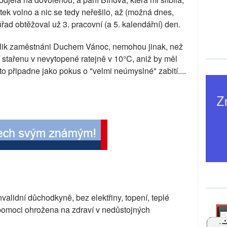
átek volno a nic se tedy neřešilo, až (možná dnes,
řad obtěžoval už 3. pracovní (a 5. kalendářní) den.
tolik zaměstnáni Duchem Vánoc, nemohou jinak, než
í stařenu v nevytopené ratejně v 10°C, aniž by měl
 to připadne jako pokus o "velmi neúmyslné" zabití....
validní důchodkyně, bez elektřiny, topení, teplé
 pomoci ohrožena na zdraví v nedůstojných