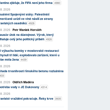
fantino zjišťuje, že FIFA není jeho firma
4980
 8. 2026
uštěni Spojenými státy: Palestinští
eričané uvízli ve vlně násilí ze strany
zraelských osadníků
4928
 8. 2026
Petr Waniek Horváth
ausův útok na důstojnost. Výrok, který
haluje celý jeho politický příběh
4926
 8. 2026
ři výbuchu bomby v moskevské restauraci
hynuli tři lidé; explodovalo zařízení, které u
ebe měla žena
4439
 8. 2026
hada trvanlivosti římského betonu rozluštěna
433
 8. 2026
Oldřich Maděra
potřeba vody v JE Dukovany
4314
 8. 2026
raelské vraždění pokračuje. Řeky krve
3935