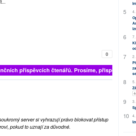
...
In
4.
Op
Am
i
7.
Kl
od
0
2.
P
za
nčních příspěvcích čtenářů. Prosíme, přispějte. ➥
s
5.
Zá
4
3.
S
4.
soukromý server si vyhrazují právo blokovat přístup
Iz
rovi, pokud to uznají za důvodné.