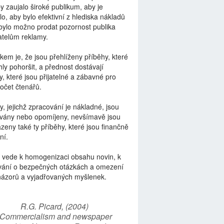
by zaujalo široké publikum, aby je
lo, aby bylo efektivní z hlediska nákladů
bylo možno prodat pozornost publika
telům reklamy.
kem je, že jsou přehlíženy příběhy, které
ly pohoršit, a přednost dostávají
y, které jsou přijatelné a zábavné pro
počet čtenářů.
y, jejichž zpracování je nákladné, jsou
vány nebo opomíjeny, nevšímavě jsou
zeny také ty příběhy, které jsou finančně
ní.
 vede k homogenizaci obsahu novin, k
vání o bezpečných otázkách a omezení
názorů a vyjadřovaných myšlenek.
R.G. Picard, (2004)
“Commercialism and newspaper