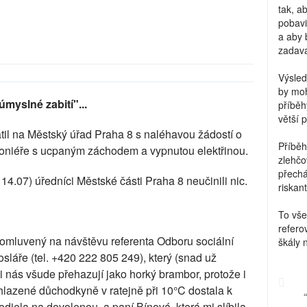
tak, a
pobavi
a aby 
zadava
Výsled
by moh
myslné zabití"...
příběh
větší 
átil na Městský úřad Praha 8 s naléhavou žádostí o
Příběh
rsoniéře s ucpaným záchodem a vypnutou elektřinou.
zlehčo
přechá
 14.07) úředníci Městské části Praha 8 neučinili nic.
riskant
To vše
refero
 domluvený na návštěvu referenta Odboru sociální
škály 
sláře (tel. +420 222 805 249), který (snad už
i nás všude přehazují jako horký brambor, protože i
chlazené důchodkyně v ratejně při 10°C dostala k
 odjela na dovolenou, a paní Bínová, která mi slíbila,