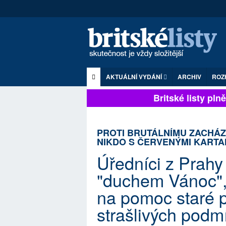
AKTUÁLNÍ VYDÁNÍ
ARCHIV
ROZ
Britské listy plně 
PROTI BRUTÁLNÍMU ZACHÁZ
NIKDO S ČERVENÝMI KART
Úředníci z Prahy 
"duchem Vánoc", 
na pomoc staré pa
strašlivých podm