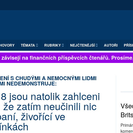
HOVORY
TÉMATA
RUBRIKY
NEJČTENĚJŠÍ
AUTOŘI
PŘÍS
závisejí na finančních příspěvcích čtenářů. Prosíme, p
ENÍ S CHUDÝMI A NEMOCNÝMI LIDMI
AMI NEDEMONSTRUJE:
8 jsou natolik zahlceni
že zatím neučinili nic
Všec
ní, živořící ve
Brit
ínkách
Primár
komerc