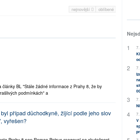
nejnovější
oblíbené
Nejsd
7.
Kl
od
7.
Iz
na
si
a články BL "Stále žádné informace z Prahy 8, že by
0
strašlivých podmínkách" a
7.
Ni
byl případ důchodkyně, žijící podle jeho slov
7.
, vyřešen?
V
sp
pr
rosta Prahy 8 pan Roman Petrus reagoval na skutečnost,
7.