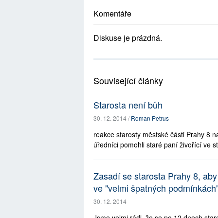
Komentáře
Diskuse je prázdná.
Související články
Starosta není bůh
30. 12. 2014 /
Roman Petrus
reakce starosty městské části Prahy 8 n
úředníci pomohli staré paní živořící ve 
Zasadí se starosta Prahy 8, aby 
ve "velmi špatných podmínkách"
30. 12. 2014
Jsme velmi rádi, že se po 12 dnech sta