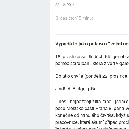
22. 12. 2014
čas čtení 5 minut
Vypadá to jako pokus o "velmi neú
18. prosince se Jindřich Fibiger obr
pomoc staré paní, která živoří v ga
Do této chvíle (pondělí 22. prosince,
Jindřich Fibiger píše:.
Dnes - nejpozději zítra ráno - jsem
péče Městské části Praha 8, pana Vo
konečně od minulého čtvrtka, když s
pracovnice, která akutní případ pro
řešení a v pátek paní i telefonovala,