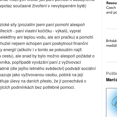
 vpotaz současné živoření v nevytopeném bytě)
zické síly (prozatím jsem paní pomohl alespoň
řecích - paní vlastní kočičku - výkalů, vyprat
elektřiny ani teplou vodu, ale ani pračku) a pomohl
ohužel nejsem schopen paní poskytnout finanční
energií (ačkoliv i v tomto se pokouším najít
 cestu), ale snad by bylo možno alespoň požádat o
vníka, popřípadě vyvázání paní z vyživovací
atrně (dle jejího letmého svědectví) podvádí sociální
Polit
kazuje jako vyživovanou osobu, pobírá na její
Marč
tňuje úlevy na daních přesto, že ji ponechává v
žujících podmínkách bez potřebné pomoci.