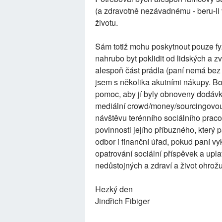
(a zdravotně nezávadnému - beru-li
životu.
Sám totiž mohu poskytnout pouze fy
nahrubo byt poklidit od lidských a zví
alespoň část prádla (paní nemá bez 
jsem s několika akutními nákupy. B
pomoc, aby jí byly obnoveny dodávky 
mediální crowd/money/sourcingovou
návštěvu terénního sociálního praco
povinnosti jejího příbuzného, který p
odbor i finanční úřad, pokud paní vy
opatrování sociální příspěvek a upla
nedůstojných a zdraví a život ohro
Hezký den
Jindřich Fibiger