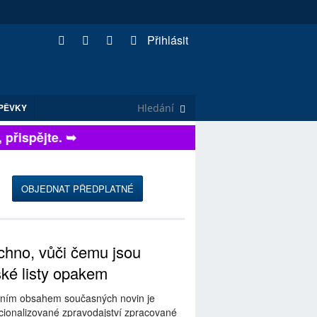
Přihlásit
PĚVKY
řispějte. ➥
OBJEDNAT PŘEDPLATNÉ
hno, vůči čemu jsou
ské listy opakem
ním obsahem současných novin je
ionalizované zpravodajství zpracované