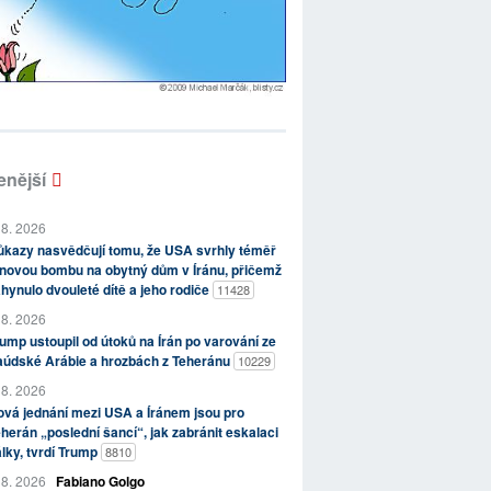
enější
 8. 2026
kazy nasvědčují tomu, že USA svrhly téměř
novou bombu na obytný dům v Íránu, přičemž
hynulo dvouleté dítě a jeho rodiče
11428
 8. 2026
ump ustoupil od útoků na Írán po varování ze
aúdské Arábie a hrozbách z Teheránu
10229
 8. 2026
vá jednání mezi USA a Íránem jsou pro
herán „poslední šancí“, jak zabránit eskalaci
lky, tvrdí Trump
8810
 8. 2026
Fabiano Golgo