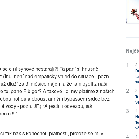
Nejčt
3.
 se o ni synové nestarají?! Ta paní si hnusně
Dů
!" (Inu, není nad empatický vhled do situace - pozn.
tu
za
 už dluží za tři měsíce nájem a že tam bydlí z naší
2.
 to, pane Fibiger? A takové lidi my platíme z našich
Tr
zou obou nohou a oboustranným bypassem srdce bez
S
lé vody - pozn. JF.) "A jestli ji odvezou, tak
4.
věcmi!!!"
No
Te
vá
ci tak ňák s konečnou platností, protože se mi v
4.