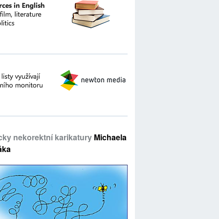
icky nekorektní karikatury
Michaela
áka