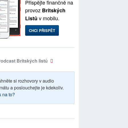
Přispějte finančně na
provoz
Britských
v mobilu.
Listů
CHCI PŘISPĚT
odcast Britských listů
áhněte si rozhovory v audio
mátu a poslouchejte je kdekoliv.
k na to?