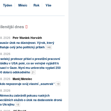
Týden
Měsíc
Rok
Vše
ílenější dnes
 8. 2026
Petr Waniek Horváth
ausův útok na důstojnost. Výrok, který
haluje celý jeho politický příběh
146
 8. 2026
raelský profesor přišel o prestižní pracovní
bídku v USA poté, co se veřejně vyjádřil k
tuaci v Gaze. Nyní mu univerzita vyplatí 250
00 dolarů odškodného
21
 8. 2026
Matěj Metelec
kdo nepozoruje svůj vlastní „soumrak“
19
 8. 2026
 Německu zabránili pokusu ruských
eciálních služeb o útok na dodavatele dronů
o Ukrajinu
18
 8. 2026
Jiří David