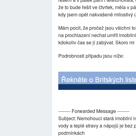
že to bude řešit ve čtvrtek, měla v p
kdy jsem opět nakvašeně milostivý ú
Mám pocit, že pročež jsou všichni 
na prochlazení nechat umřít imobiln
kdokoliv čas se jí zabývat. Skoro mi
Podrobnosti případu jsou níže:
-------- Forwarded Message --------
Subject: Nemohoucí stará imobilní in
vody a teplé stravy a nápojů je bez
podmínkách