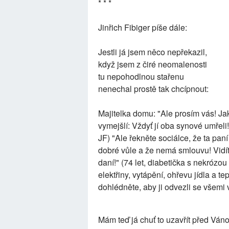
* * *
Jinřich Fibiger píše dále:
Jestli já jsem něco nepřekazil,
když jsem z čiré neomalenosti
tu nepohodlnou stařenu
nenechal prostě tak chcípnout:
Majitelka domu: "Ale prosím vás! Jak
vymejšlí: Vždyť jí oba synové umřeli
JF) "Ale řekněte sociálce, že ta paní
dobré vůle a že nemá smlouvu! Vidíte
daní!" (74 let, diabetička s nekró
elektřiny, vytápění, ohřevu jídla a tep
dohlédněte, aby ji odvezli se všemi 
Mám teď já chuť to uzavřít před Váno