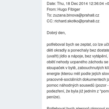
Date: Thu, 18 Dec 2014 12:36:04 +
From: Hugo Fibiger
To: zuzana.binova@praha8.cz
CC: richard.skotko@praha8.cz
Dobrý den,
potřeboval bych se zeptat, co lze uči
děti okradly a ponechaly bez dostate
(uvařit) jídlo a nápoje, bez vytápěn
obětí nehody ucpaného záchodu se v
stoupaček v bytě, zabouchnutých kl
energie (kterou měl podle jejích slo
pracovně-sociálních dokumentech j
pomoc náhodných sousedů (pozor - s
podezření, že byla již jedním z "po
peníze).
Potřeboval bych alespoň rámcový s