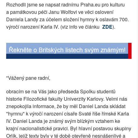
Rozhodli jsme se napsat radnímu Praha.eu pro kulturu
SOCIÁLNÍ SÍTĚ
a památkovou péči Janu Wolfovi ve věci oslovení
Daniela Landy za účelem složení hymny k oslavám 700.
RUBRIKY
výročí narození Karla IV. (viz info ve článku
ZDE
).
PLNÁ VERZE STRÁNEK
"Vážený pane radní,
obracím se na Vás jako předseda Spolku studentů
historie Filozofické fakulty Univerzity Karlovy. Velmi nás
znepokojila informace, že by měl Daniel Landa skládat
"hymnu" k výročí narození císaře Svaté říše římské Karla
IV. Daniel Landa je známý svým blízkým vztahem ke
krajní nacionalistické pravici. Byl hlavní postavou skupiny
Orlík, jejíž texty byly v té době otevřeně nesnášenlivé a