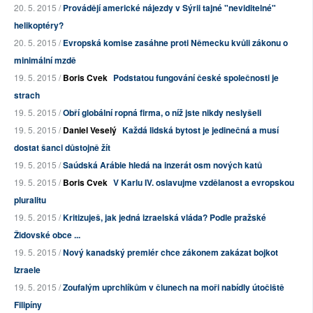
20. 5. 2015 /
Provádějí americké nájezdy v Sýrii tajné "neviditelné"
helikoptéry?
20. 5. 2015 /
Evropská komise zasáhne proti Německu kvůli zákonu o
minimální mzdě
19. 5. 2015 /
Boris Cvek
Podstatou fungování české společnosti je
strach
19. 5. 2015 /
Obří globální ropná firma, o níž jste nikdy neslyšeli
19. 5. 2015 /
Daniel Veselý
Každá lidská bytost je jedinečná a musí
dostat šanci důstojně žít
19. 5. 2015 /
Saúdská Arábie hledá na inzerát osm nových katů
19. 5. 2015 /
Boris Cvek
V Karlu IV. oslavujme vzdělanost a evropskou
pluralitu
19. 5. 2015 /
Kritizuješ, jak jedná izraelská vláda? Podle pražské
Židovské obce ...
19. 5. 2015 /
Nový kanadský premiér chce zákonem zakázat bojkot
Izraele
19. 5. 2015 /
Zoufalým uprchlíkům v člunech na moři nabídly útočiště
Filipíny