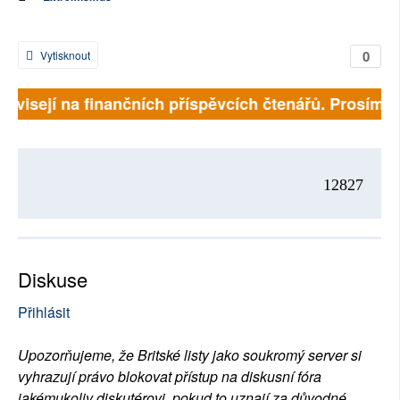
0
Vytisknout
 závisejí na finančních příspěvcích čtenářů. Prosíme, 
12827
Diskuse
Přihlásit
Upozorňujeme, že Britské listy jako soukromý server si
vyhrazují právo blokovat přístup na diskusní fóra
jakémukoliv diskutérovi, pokud to uznají za důvodné.