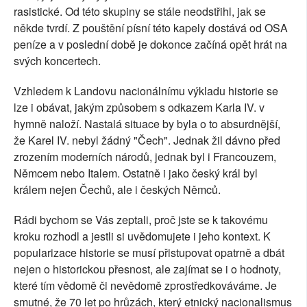
rasistické. Od této skupiny se stále neodstřihl, jak se
někde tvrdí. Z pouštění písní této kapely dostává od OSA
peníze a v poslední době je dokonce začíná opět hrát na
svých koncertech.
Vzhledem k Landovu nacionálnímu výkladu historie se
lze i obávat, jakým způsobem s odkazem Karla IV. v
hymně naloží. Nastalá situace by byla o to absurdnější,
že Karel IV. nebyl žádný "Čech". Jednak žil dávno před
zrozením moderních národů, jednak byl i Francouzem,
Němcem nebo Italem. Ostatně i jako český král byl
králem nejen Čechů, ale i českých Němců.
Rádi bychom se Vás zeptali, proč jste se k takovému
kroku rozhodl a jestli si uvědomujete i jeho kontext. K
popularizace historie se musí přistupovat opatrně a dbát
nejen o historickou přesnost, ale zajímat se i o hodnoty,
které tím vědomě či nevědomě zprostředkováváme. Je
smutné, že 70 let po hrůzách, který etnický nacionalismus