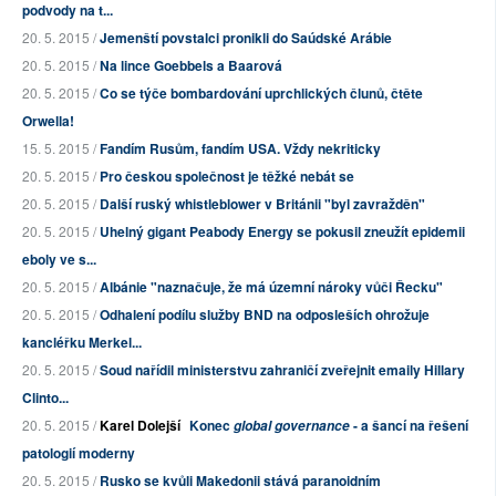
podvody na t...
20. 5. 2015 /
Jemenští povstalci pronikli do Saúdské Arábie
20. 5. 2015 /
Na lince Goebbels a Baarová
20. 5. 2015 /
Co se týče bombardování uprchlických člunů, čtěte
Orwella!
15. 5. 2015 /
Fandím Rusům, fandím USA. Vždy nekriticky
20. 5. 2015 /
Pro českou společnost je těžké nebát se
20. 5. 2015 /
Další ruský whistleblower v Británii "byl zavražděn"
20. 5. 2015 /
Uhelný gigant Peabody Energy se pokusil zneužít epidemii
eboly ve s...
20. 5. 2015 /
Albánie "naznačuje, že má územní nároky vůči Řecku"
20. 5. 2015 /
Odhalení podílu služby BND na odposleších ohrožuje
kancléřku Merkel...
20. 5. 2015 /
Soud nařídil ministerstvu zahraničí zveřejnit emaily Hillary
Clinto...
20. 5. 2015 /
Karel Dolejší
Konec
- a šancí na řešení
global governance
patologií moderny
20. 5. 2015 /
Rusko se kvůli Makedonii stává paranoidním