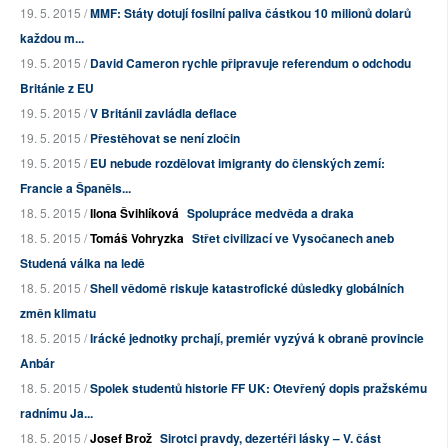
19. 5. 2015 /
MMF: Státy dotují fosilní paliva částkou 10 milionů dolarů
každou m...
19. 5. 2015 /
David Cameron rychle připravuje referendum o odchodu
Británie z EU
19. 5. 2015 /
V Británii zavládla deflace
19. 5. 2015 /
Přestěhovat se není zločin
19. 5. 2015 /
EU nebude rozdělovat imigranty do členských zemí:
Francie a Španěls...
18. 5. 2015 /
Ilona Švihlíková
Spolupráce medvěda a draka
18. 5. 2015 /
Tomáš Vohryzka
Střet civilizací ve Vysočanech aneb
Studená válka na ledě
18. 5. 2015 /
Shell vědomě riskuje katastrofické důsledky globálních
změn klimatu
18. 5. 2015 /
Irácké jednotky prchají, premiér vyzývá k obraně provincie
Anbár
18. 5. 2015 /
Spolek studentů historie FF UK: Otevřený dopis pražskému
radnímu Ja...
18. 5. 2015 /
Josef Brož
Sirotci pravdy, dezertéři lásky – V. část