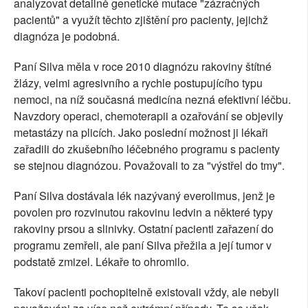
analyzovat detailně genetické mutace "zázračných
pacientů" a využít těchto zjištění pro pacienty, jejichž
diagnóza je podobná.
Paní Silva měla v roce 2010 diagnózu rakoviny štítné
žlázy, velmi agresivního a rychle postupujícího typu
nemoci, na níž současná medicína nezná efektivní léčbu.
Navzdory operaci, chemoterapii a ozařování se objevily
metastázy na plicích. Jako poslední možnost ji lékaři
zařadili do zkušebního léčebného programu s pacienty
se stejnou diagnózou. Považovali to za "výstřel do tmy".
Paní Silva dostávala lék nazývaný everolimus, jenž je
povolen pro rozvinutou rakovinu ledvin a některé typy
rakoviny prsou a slinivky. Ostatní pacienti zařazení do
programu zemřeli, ale paní Silva přežila a její tumor v
podstatě zmizel. Lékaře to ohromilo.
Takoví pacienti pochopitelně existovali vždy, ale nebyli