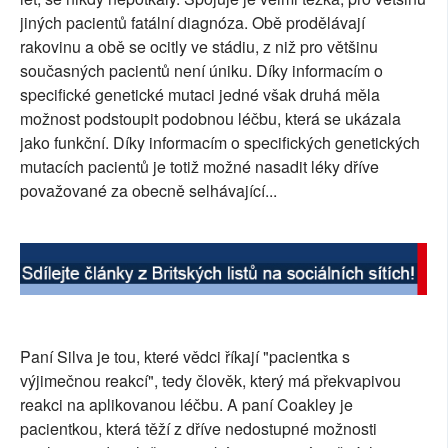
jiných pacientů fatální diagnóza. Obě prodělávají
SOCIÁLNÍ SÍTĚ
rakovinu a obě se ocitly ve stádiu, z niž pro většinu
současných pacientů není úniku. Díky informacím o
RUBRIKY
specifické genetické mutaci jedné však druhá měla
PLNÁ VERZE STRÁNEK
možnost podstoupit podobnou léčbu, která se ukázala
jako funkční. Díky informacím o specifických genetických
mutacích pacientů je totiž možné nasadit léky dříve
považované za obecně selhávající...
Paní Silva je tou, které vědci říkají "pacientka s
výjimečnou reakcí", tedy člověk, který má překvapivou
reakci na aplikovanou léčbu. A paní Coakley je
pacientkou, která těží z dříve nedostupné možnosti