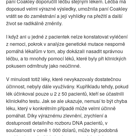
paní Coakley doporučili léčbu stejným lékem. Léčba má
doposud velmi výrazné výsledky, umožnila paní Coakley
vrátit se do zaměstnání a její vyhlídky na přežití a další
život se radikálně změnily.
I když ani u jedné z pacientek nelze konstatovat vyléčení
z nemoci, pokrok v analýze genetické mutace nesporně
pomáhá lékařům v tom, aby dokázali nasadit správnou
léčbu, a to mnohdy pomocí léků, které byly při klinických
pokusem odmítnuty jako neúčinné.
V minulosti totiž léky, které nevykazovaly dostatečnou
účinnost, nebyly dále využívány. Kupříkladu tehdy, pokud
lék účinkoval pouze u 2 z 50 pacientů, kteří se účastnili
klinického testu. Jak se ale ukazuje, nemusí to být chyba
léku, který v konkrétním případě může velmi účinně
pomáhat. Díky výraznému zlevnění, zrychlení a
dostupnosti detailního rozboru DNA pacientů, v
současnosti v ceně 1 000 dolarů, může být podobná