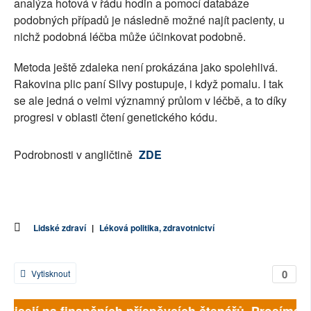
analýza hotová v řádu hodin a pomocí databáze
podobných případů je následně možné najít pacienty, u
nichž podobná léčba může účinkovat podobně.
Metoda ještě zdaleka není prokázána jako spolehlivá.
Rakovina plic paní Silvy postupuje, i když pomalu. I tak
se ale jedná o velmi významný průlom v léčbě, a to díky
progresi v oblasti čtení genetického kódu.
Podrobnosti v angličtině
ZDE
Lidské zdraví
|
Léková politika, zdravotnictví
0
Vytisknout