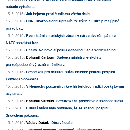
nebude vyřešen...
15. 6. 2015 /
Jak bojovat proti fatalismu všeho druhu
15. 6. 2015 /
OSN: Skoro všichni uprchlíci ze Sýrie a Eritreje mají plné
právo bý...
15. 6. 2015 /
Rozmístění amerických zbraní v nárazníkovém pásmu
NATO vyvolává kon...
15. 6. 2015 /
Řecko: Nejnovější pokus dohodnout se s věřiteli selhal
15. 6. 2015 /
Bohumil Kartous
Budoucí ministryně školství
pravděpodobně výrazně změní kurz
15. 6. 2015 /
Pět otázek pro britskou vládu ohledně pokusu pošpinit
Edwarda Snowdena
15. 6. 2015 /
V Německu používají církve historickou tradici poskytování
azylu na...
15. 6. 2015 /
Bohumil Kartous
Sterilizovaná představa o svobodě slova
15. 6. 2015 /
Britská vláda byla obviněna, že se snahou pošpinit
Snowdena pokouší...
15. 6. 2015 /
Václav Dušek
Děravé duše
15. 6. 2015 /
"Zázrační pacienti" pomáhají v léčbě rakoviny