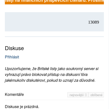
ávisejí na finančních příspěvcích čtenářů. Prosíme, př
13089
Diskuse
Přihlásit
Upozorňujeme, že Britské listy jako soukromý server si
vyhrazují právo blokovat přístup na diskusní fóra
jakémukoliv diskutérovi, pokud to uznají za důvodné.
Komentáře
nejnovější
oblíbené
Diskuse je prázdná.