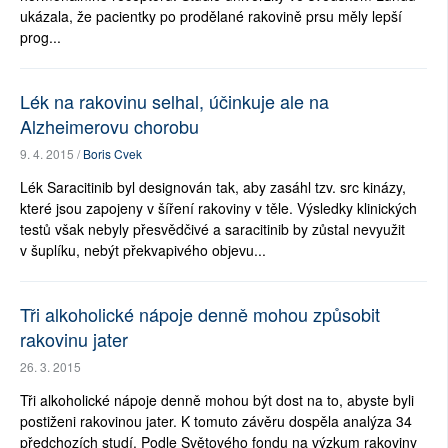
ukázala, že pacientky po prodělané rakovině prsu měly lepší
prog...
Lék na rakovinu selhal, účinkuje ale na
Alzheimerovu chorobu
9. 4. 2015 /
Boris Cvek
Lék Saracitinib byl designován tak, aby zasáhl tzv. src kinázy,
které jsou zapojeny v šíření rakoviny v těle. Výsledky klinických
testů však nebyly přesvědčivé a saracitinib by zůstal nevyužit
v šuplíku, nebýt překvapivého objevu...
Tři alkoholické nápoje denně mohou způsobit
rakovinu jater
26. 3. 2015
Tři alkoholické nápoje denně mohou být dost na to, abyste byli
postiženi rakovinou jater. K tomuto závěru dospěla analýza 34
předchozích studí. Podle Světového fondu na výzkum rakoviny