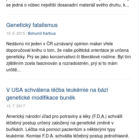
se jedná o vůbec největší dosavadní materiál svého druhu, k...
Genetický fatalismus
15. 6. 2015 /
Bohumil Kartous
Nedávno mi jeden v ČR uznávaný opinion maker vřele
doporučoval knihu o tom, že naše politická orientace je určena
geneticky. Prý se jako konzervativci či liberálové rodíme. Byl tím
zjištěním zcela fascinován a rozradostněn, prý si to mám
určitě...
V USA schválena léčba leukémie na bázi
genetické modifikace buněk
13. 7. 2017
Americký národní úřad pro potraviny a léky (F.D.A.) schválil
léčebný postup určený založený na genetické změně v
buňkách. Léčba má pomoci pacientům s některými typy
leukémie. Komise F.D.A. schválila léčebný postup jednohlasně.