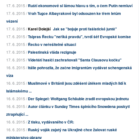
17. 6. 2015 /
Ruští ekonomové si lámou hlavu s tím, o čem Putin nemluví
17. 6. 2015 /
Vrah Tugce Albayrakové byl odsouzen ke třem letům
vězení
17. 6. 2015 /
Karel Dolejší
Jak se "bojuje proti fašistické juntě"
17. 6. 2015 /
Tsipras Řecku "neříká pravdu", tvrdí šéf Evropské komise
17. 6. 2015 /
Řecko v neřešitelné situaci
17. 6. 2015 /
Palestinská vláda rezignuje
17. 6. 2015 /
Vídeňští hasiči zachraňovali "Santa Clausovu kočku"
16. 6. 2015 /
Itálie pohrozila, že začne imigrantům vydávat schengenská
víza
16. 6. 2015 /
Muslimové v Británii jsou zděšeni útěkem mladých lidí k
Islámskému ...
16. 6. 2015 /
Der Spiegel: Wolfgang Schäuble zradil evropskou jednotu
16. 6. 2015 /
Autor článku v Sunday Times špinícího Snowdena poskytl
ztrapňující ...
16. 6. 2015 /
Z tisku, vydávaného v ČR:
16. 6. 2015 /
Ruský voják zajatý na Ukrajině chce žalovat ruské
ministerstvo obrany