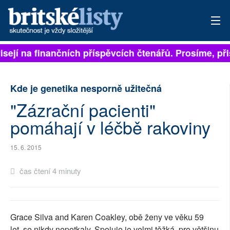
isejí na finančních příspěvcích čtenářů. Prosíme, přis
PŘIHLÁSIT
AKTUÁLNÍ VYDÁNÍ
Kde je genetika nesporně užitečná
ARCHIV
"Zázrační pacienti"
pomáhají v léčbě rakoviny
ROZHOVORY
TÉMATA
15. 6. 2015
čas čtení 4 minuty
NEJČTENĚJŠÍ ZA 7 DNÍ
AUTOŘI
Grace Silva and Karen Coakley, obě ženy ve věku 59
PŘÍSPĚVKY NA PROVOZ
let, se nikdy nepotkaly. Spojuje je velmi těžká, pro většinu