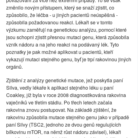
považováni za více než extrémní případy. To se však
změnilo novým přístupem, který se snaží zjistit, co
způsobilo, že léčba - u jiných pacientů neúspěšná -
způsobila požadovanou reakci. Lékaři se v tomto
výzkumu zaměřují na genetickou analýzu, pomocí které
jsou schopni zjistit přesnou mutaci genu, která způsobila
vznik nádoru a na jeho reakci na podávaný lék. Tyto
poznatky je pak možné aplikovat u pacientů, kteří
vykazují mutaci stejného genu, byť je trpí rakovinou jiných
orgánů.
Zjištění z analýzy genetické mutace, jež poskytla paní
Silva, vedly lékaře k aplikaci stejného léku u paní
Coakley, jíž byla v roce 2008 diagnostikována rakovina
vaječníků ve třetím stádiu. Po třech letech začala
rakovina znovu postupovat. Na základě zjištění, že
rakovinu způsobila mutace stejného genu jako v případě
paní Silvy (TSC2, jednoho ze dvou genů regulujících
bílkovinu mTOR, na němž růst nádoru závisel), lékaři