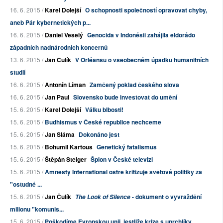
16. 6. 2015 /
Karel Dolejší
O schopnosti společností opravovat chyby,
aneb Pár kybernetických p...
16. 6. 2015 /
Daniel Veselý
Genocida v Indonésii zahájila eldorádo
západních nadnárodních koncernů
13. 6. 2015 /
Jan Čulík
V Orléansu o všeobecném úpadku humanitních
studií
16. 6. 2015 /
Antonín Líman
Zamčený poklad českého slova
16. 6. 2015 /
Jan Paul
Slovensko bude investovat do umění
15. 6. 2015 /
Karel Dolejší
Válku blbosti!
15. 6. 2015 /
Budhismus v České republice nechceme
15. 6. 2015 /
Jan Sláma
Dokonáno jest
15. 6. 2015 /
Bohumil Kartous
Genetický fatalismus
15. 6. 2015 /
Štěpán Steiger
Špion v České televizi
15. 6. 2015 /
Amnesty International ostře kritizuje světové politiky za
"ostudné ...
15. 6. 2015 /
Jan Čulík
- dokument o vyvraždění
The Look of Silence
milionu "komunis...
15. 6. 2015 /
Poškodíme Evropskou unii, jestliže krize s uprchlíky