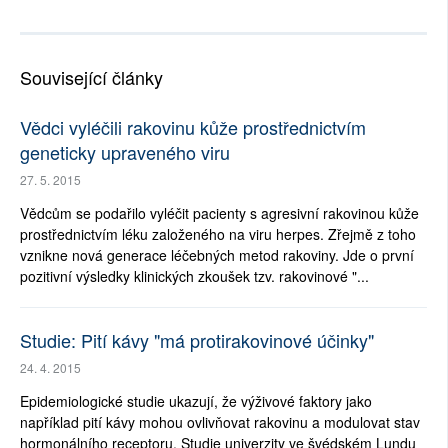
Související články
Vědci vyléčili rakovinu kůže prostřednictvím
geneticky upraveného viru
27. 5. 2015
Vědcům se podařilo vyléčit pacienty s agresivní rakovinou kůže
prostřednictvím léku založeného na viru herpes. Zřejmě z toho
vznikne nová generace léčebných metod rakoviny. Jde o první
pozitivní výsledky klinických zkoušek tzv. rakovinové "...
Studie: Pití kávy "má protirakovinové účinky"
24. 4. 2015
Epidemiologické studie ukazují, že výživové faktory jako
například pití kávy mohou ovlivňovat rakovinu a modulovat stav
hormonálního receptoru. Studie univerzity ve švédském Lundu