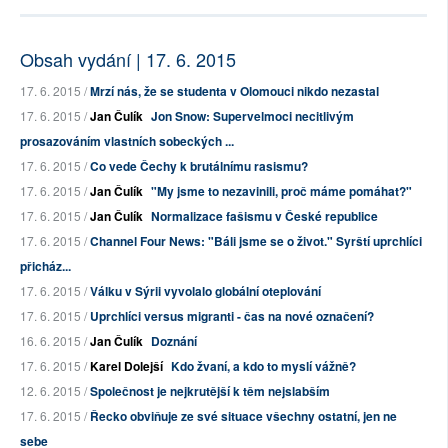
Obsah vydání | 17. 6. 2015
17. 6. 2015 /
Mrzí nás, že se studenta v Olomouci nikdo nezastal
17. 6. 2015 /
Jan Čulík
Jon Snow: Supervelmoci necitlivým
prosazováním vlastních sobeckých ...
17. 6. 2015 /
Co vede Čechy k brutálnímu rasismu?
17. 6. 2015 /
Jan Čulík
"My jsme to nezavinili, proč máme pomáhat?"
17. 6. 2015 /
Jan Čulík
Normalizace fašismu v České republice
17. 6. 2015 /
Channel Four News: "Báli jsme se o život." Syrští uprchlíci
přicház...
17. 6. 2015 /
Válku v Sýrii vyvolalo globální oteplování
17. 6. 2015 /
Uprchlíci versus migranti - čas na nové označení?
16. 6. 2015 /
Jan Čulík
Doznání
17. 6. 2015 /
Karel Dolejší
Kdo žvaní, a kdo to myslí vážně?
12. 6. 2015 /
Společnost je nejkrutější k těm nejslabším
17. 6. 2015 /
Řecko obviňuje ze své situace všechny ostatní, jen ne
sebe