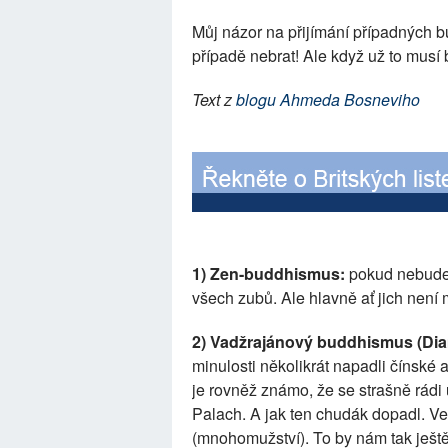
Můj názor na přijímání případných b
případě nebrat! Ale když už to musí b
Text z
blogu Ahmeda Bosneviho
1) Zen-buddhismus:
pokud nebude z
všech zubů. Ale hlavně ať jich není 
2) Vadžrajánový buddhismus (Dia
minulosti několikrát napadli čínské 
je rovněž známo, že se strašně rádi 
Palach. A jak ten chudák dopadl. Vel
(mnohomužství). To by nám tak ještě 