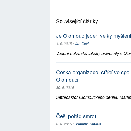
Související články
Je Olomouc jeden velký myšlen
4. 6. 2015 /
Jan Čulík
Vedení Lékařské fakulty univerzity v Olom
Česká organizace, šířící ve spol
Olomouci
30. 5. 2015
Šéfredaktor Olomouckého deníku Martin D
Češi pořád smrdí...
8. 6. 2015 /
Bohumil Kartous