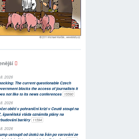
enější
 8. 2026
ocking: The current questionable Czech
vernment blocks the access of journalists it
es not like to its news conferences
15590
 8. 2026
čet obětí v pohraniční krizi v Ceutě stoupl na
, španělská vláda oznámila plány na
ybudování bariéry
11594
 8. 2026
ump ustoupil od útoků na Írán po varování ze