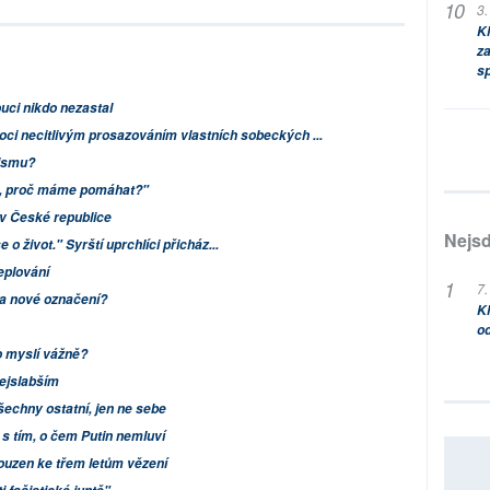
3.
Kl
za
s
uci nikdo nezastal
ci necitlivým prosazováním vlastních sobeckých ...
sismu?
li, proč máme pomáhat?"
v České republice
Nejsd
o život." Syrští uprchlíci přicház...
teplování
7.
na nové označení?
Kl
od
o myslí vážně?
nejslabším
šechny ostatní, jen ne sebe
s tím, o čem Putin nemluví
ouzen ke třem letům vězení