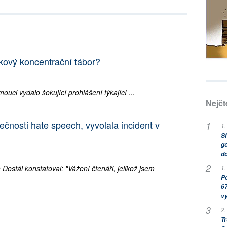
kový koncentrační tábor?
ouci vydalo šokující prohlášení týkající ...
Nejčt
ečnosti hate speech, vyvolala incident v
1.
Sh
go
do
1.
ostál konstatoval: "Vážení čtenáři, jelikož jsem
Po
67
v
2.
Tr