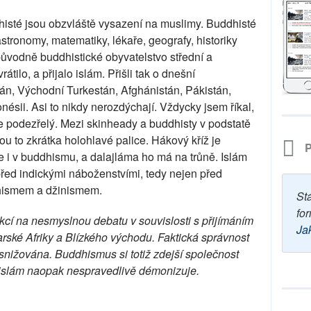
isté jsou obzvláště vysazení na muslimy. Buddhisté
stronomy, matematiky, lékaře, geografy, historiky
původně buddhistické obyvatelstvo střední a
ilo, a přijalo islám. Přišli tak o dnešní
án, Východní Turkestán, Afghánistán, Pákistán,
nésii. Asi to nikdy nerozdýchají. Vždycky jsem říkal,
e podezřelý. Mezi skinheady a buddhisty v podstatě
ou to zkrátka holohlavé palice. Hákový kříž je
P
e i v buddhismu, a dalajláma ho má na trůně. Islám
před indickými náboženstvími, tedy nejen před
hismem a džinismem.
St
for
akcí na nesmyslnou debatu v souvislosti s přijímáním
Ja
arské Afriky a Blízkého východu. Faktická správnost
 snižována. Buddhismus si totiž zdejší společnost
 islám naopak nespravedlivě démonizuje.