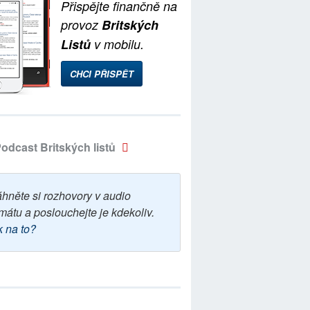
Přispějte finančně na
provoz
Britských
Listů
v mobilu.
CHCI PŘISPĚT
odcast Britských listů
áhněte si rozhovory v audio
mátu a poslouchejte je kdekoliv.
k na to?