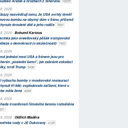
aúdské Arábie a hrozbách z Teheránu
10035
 8. 2026
kazy nasvědčují tomu, že USA svrhly téměř
novou bombu na obytný dům v Íránu, přičemž
hynulo dvouleté dítě a jeho rodiče
7893
 8. 2026
Bohumil Kartous
acinka jako orwellovský pěšák trumpovské
titeze o demokracii (o skutečnosti)
7452
 8. 2026
vá jednání mezi USA a Íránem jsou pro
herán „poslední šancí“, jak zabránit eskalaci
lky, tvrdí Trump
5436
 8. 2026
ři výbuchu bomby v moskevské restauraci
hynuli tři lidé; explodovalo zařízení, které u
ebe měla žena
4268
 8. 2026
hada trvanlivosti římského betonu rozluštěna
221
 8. 2026
Oldřich Maděra
potřeba vody v JE Dukovany
4128