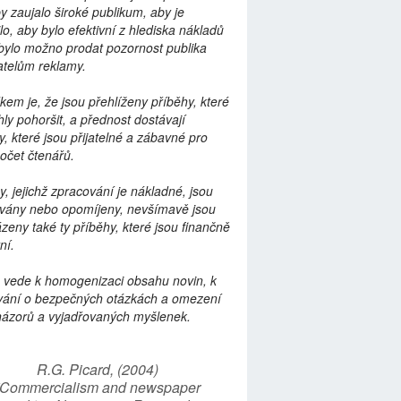
by zaujalo široké publikum, aby je
lo, aby bylo efektivní z hlediska nákladů
bylo možno prodat pozornost publika
telům reklamy.
kem je, že jsou přehlíženy příběhy, které
ly pohoršit, a přednost dostávají
y, které jsou přijatelné a zábavné pro
počet čtenářů.
y, jejichž zpracování je nákladné, jsou
vány nebo opomíjeny, nevšímavě jsou
zeny také ty příběhy, které jsou finančně
ní.
 vede k homogenizaci obsahu novin, k
vání o bezpečných otázkách a omezení
názorů a vyjadřovaných myšlenek.
R.G. Picard, (2004)
“Commercialism and newspaper