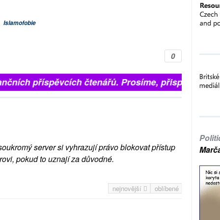
|
Islamofobie
0
nčních příspěvcích čtenářů. Prosíme, přispějte. ➥
Polit
soukromý server si vyhrazují právo blokovat přístup
Marč
rovi, pokud to uznají za důvodné.
nejnovější
oblíbené