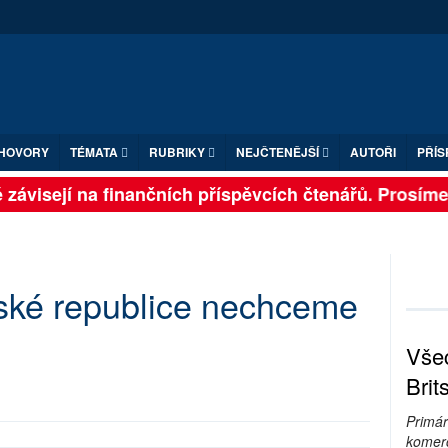
HOVORY
TÉMATA
RUBRIKY
NEJČTENĚJŠÍ
AUTOŘI
PŘÍS
závisejí na finančních příspěvcích čtenářů. Prosíme, p
ké republice nechceme
Všec
Brit
Primár
komerc