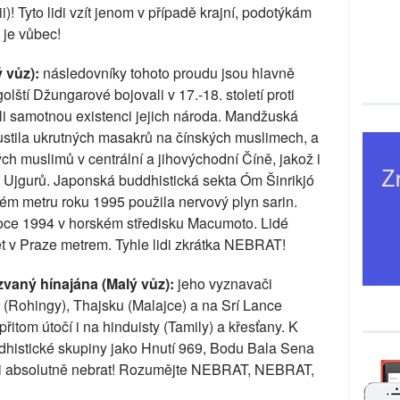
! Tyto lidi vzít jenom v případě krajní, podotýkám
 je vůbec!
 vůz):
následovníky tohoto proudu jsou hlavně
ští Džungarové bojovali v 17.-18. století proti
 samotnou existenci jejich národa. Mandžuská
pustila ukrutných masakrů na čínských muslimech, a
ch muslimů v centrální a jihovýchodní Číně, jakož i
ch Ujgurů. Japonská buddhistická sekta Óm Šinrikjó
kém metru roku 1995 použila nervový plyn sarin.
oce 1994 v horském středisku Macumoto. Lidé
et v Praze metrem. Tyhle lidi zkrátka NEBRAT!
vaný hínajána (Malý vůz):
jeho vyznavači
 (Rohingy), Thajsku (Malajce) a na Srí Lance
itom útočí i na hinduisty (Tamily) a křesťany. K
ddhistické skupiny jako Hnutí 969, Bodu Bala Sena
idi absolutně nebrat! Rozumějte NEBRAT, NEBRAT,