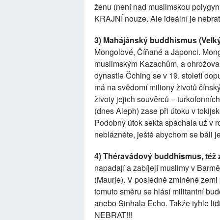
ženu (není nad muslimskou polygynii)
KRAJNÍ nouze. Ale ideální je nebrat
3) Mahájánský buddhismus (Velký
Mongolové, Číňané a Japonci. Mongol
muslimským Kazachům, a ohrožovali
dynastie Čching se v 19. století do
má na svědomí miliony životů čínský
životy jejich souvěrců – turkofonní
(dnes Aleph) zase při útoku v tokijs
Podobný útok sekta spáchala už v r
neblázněte, ještě abychom se báli j
4) Théravádový buddhismus, též z
napadají a zabíjejí muslimy v Barmě
(Maurje). V posledně zmíněné zemi př
tomuto směru se hlásí militantní bu
anebo Sinhala Echo. Takže tyhle l
NEBRAT!!!