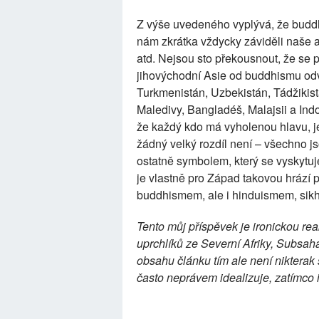
Z výše uvedeného vyplývá, že buddh
nám zkrátka vždycky záviděli naše a
atd. Nejsou sto překousnout, že se 
jihovýchodní Asie od buddhismu odvrát
Turkmenistán, Uzbekistán, Tádžikist
Maledivy, Bangladéš, Malajsii a Indo
že každý kdo má vyholenou hlavu, j
žádný velký rozdíl není – všechno js
ostatně symbolem, který se vyskytuj
je vlastně pro Západ takovou hrází 
buddhismem, ale i hinduismem, sik
Tento můj příspěvek je ironickou re
uprchlíků ze Severní Afriky, Subsah
obsahu článku tím ale není nikterak
často neprávem idealizuje, zatímco