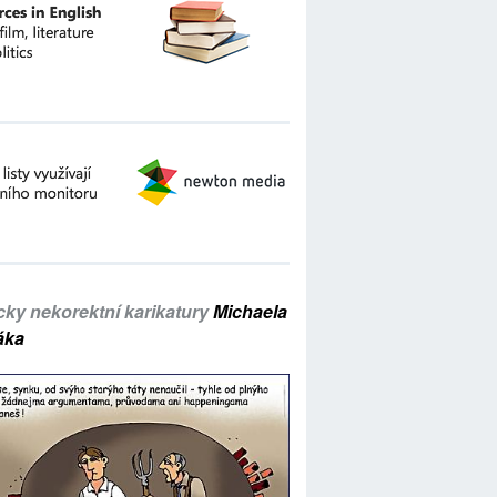
icky nekorektní karikatury
Michaela
áka