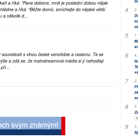
S
ékaři a říká: "Pane doktore, mně je poslední dobou nějak
ohlédne a říká: "Běžte domů, smíchejte do nějaké větší
3.
 a několik d...
Dů
tu
za
1.
M
an
y v souvislosti s vlnou české xenofobie a rasismu. Ta se
4.
ýše a zdá se, že mainstreamová média si jí nehodlají
No
Te
při...
vá
2.
P
za
s
5.
Zá
4
3.
S