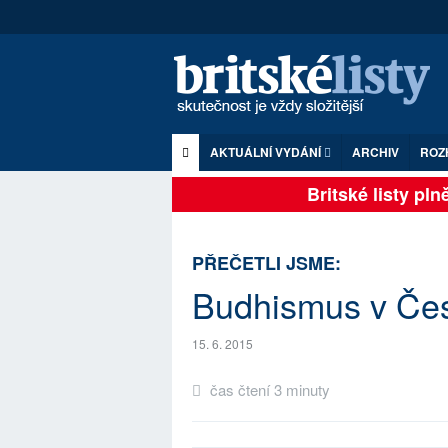
AKTUÁLNÍ VYDÁNÍ
ARCHIV
ROZ
Britské listy plně 
PŘEČETLI JSME:
Budhismus v Čes
15. 6. 2015
čas čtení 3 minuty