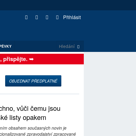
Přihlásit
PĚVKY
řispějte. ➥
OBJEDNAT PŘEDPLATNÉ
hno, vůči čemu jsou
ské listy opakem
ním obsahem současných novin je
ionalizované zpravodajství zpracované