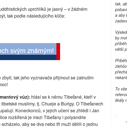
tak, a
uddhistických uprchlíků je jasný – v žádném
pobavi
a aby 
ýt, tak podle následujícího klíče:
zadava
Výsled
by moh
příběh
větší 
Příběh
zlehčo
přechá
bytí, tak jeho vyznavače přijmout se zatnutím
riskant
moc!
To vše
refero
mantový vůz):
hlásí se k němu Tibeťané, kteří v
škály 
a tibetské muslimy, tj. Chueje a Burigy. O Tibeťanech
upalují. Koneckonců, v jejich učení se zhlédl i Jan
ice rozšířená je mezi Tibeťany i polyandrie
scházelo, aby se dva nebo tři muži dělili o jednu