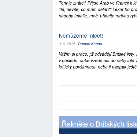
Tenhle znáte? Přijde Arab ve Francii k l
zle, nevíte, co mám dělat?" Lékař ho pr
nádoby fekálie, moč, přidejte mrtvou rybu
Nemůžeme mlčet!
9. 6. 2015 /
Roman Kanda
Vážím si práce, již odvádějí Britské list
v poslední době vzedmula do nebývalé v
kriticky povšimnout, nebo ji naopak ještě 