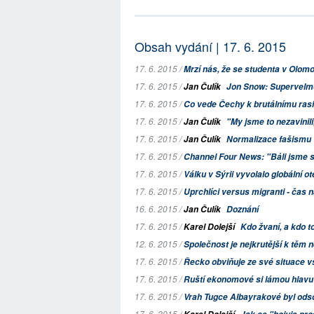
Obsah vydání | 17. 6. 2015
17. 6. 2015 /
Mrzí nás, že se studenta v Olomo
17. 6. 2015 /
Jan Čulík
Jon Snow: Supervelmo
17. 6. 2015 /
Co vede Čechy k brutálnímu ra
17. 6. 2015 /
Jan Čulík
"My jsme to nezavini
17. 6. 2015 /
Jan Čulík
Normalizace fašismu 
17. 6. 2015 /
Channel Four News: "Báli jsme se 
17. 6. 2015 /
Válku v Sýrii vyvolalo globální o
17. 6. 2015 /
Uprchlíci versus migranti - čas 
16. 6. 2015 /
Jan Čulík
Doznání
17. 6. 2015 /
Karel Dolejší
Kdo žvaní, a kdo t
12. 6. 2015 /
Společnost je nejkrutější k těm 
17. 6. 2015 /
Řecko obviňuje ze své situace v
17. 6. 2015 /
Ruští ekonomové si lámou hlavu 
17. 6. 2015 /
Vrah Tugce Albayrakové byl ods
17. 6. 2015 /