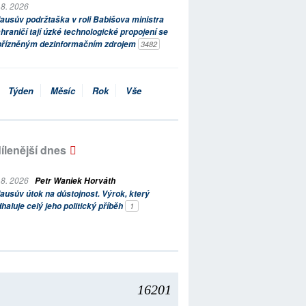
 8. 2026
ausův podržtaška v roli Babišova ministra
hraničí tají úzké technologické propojení se
přízněným dezinformačním zdrojem
3482
Týden
Měsíc
Rok
Vše
ílenější dnes
 8. 2026
Petr Waniek Horváth
ausův útok na důstojnost. Výrok, který
haluje celý jeho politický příběh
1
16201