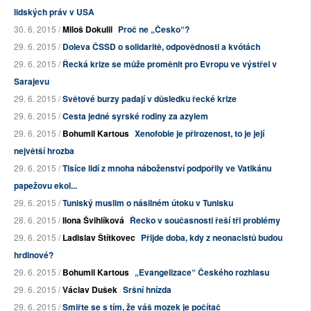
lidských práv v USA
30. 6. 2015 /
Miloš Dokulil
Proč ne „Česko“?
29. 6. 2015 /
Doleva ČSSD o solidaritě, odpovědnosti a kvótách
29. 6. 2015 /
Řecká krize se může proměnit pro Evropu ve výstřel v
Sarajevu
29. 6. 2015 /
Světové burzy padají v důsledku řecké krize
29. 6. 2015 /
Cesta jedné syrské rodiny za azylem
29. 6. 2015 /
Bohumil Kartous
Xenofobie je přirozenost, to je její
největší hrozba
29. 6. 2015 /
Tisíce lidí z mnoha náboženství podpořily ve Vatikánu
papežovu ekol...
29. 6. 2015 /
Tuniský muslim o násilném útoku v Tunisku
28. 6. 2015 /
Ilona Švihlíková
Řecko v současnosti řeší tři problémy
29. 6. 2015 /
Ladislav Štítkovec
Přijde doba, kdy z neonacistů budou
hrdinové?
29. 6. 2015 /
Bohumil Kartous
„Evangelizace“ Českého rozhlasu
29. 6. 2015 /
Václav Dušek
Sršní hnízda
29. 6. 2015 /
Smiřte se s tím, že váš mozek je počítač