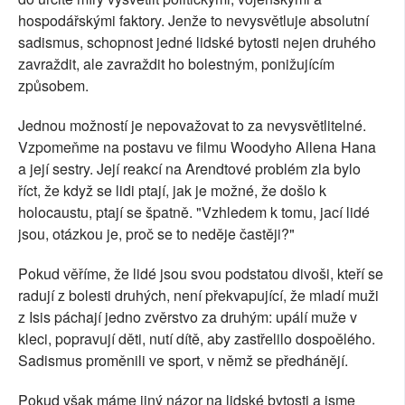
hospodářskými faktory. Jenže to nevysvětluje absolutní
sadismus, schopnost jedné lidské bytosti nejen druhého
zavraždit, ale zavraždit ho bolestným, ponižujícím
způsobem.
Jednou možností je nepovažovat to za nevysvětlitelné.
Vzpomeňme na postavu ve filmu Woodyho Allena Hana
a její sestry. Její reakcí na Arendtové problém zla bylo
říct, že když se lidi ptají, jak je možné, že došlo k
holocaustu, ptají se špatně. "Vzhledem k tomu, jací lidé
jsou, otázkou je, proč se to neděje častěji?"
Pokud věříme, že lidé jsou svou podstatou divoši, kteří se
radují z bolesti druhých, není překvapující, že mladí muži
z Isis páchají jedno zvěrstvo za druhým: upálí muže v
kleci, popravují děti, nutí dítě, aby zastřelilo dospoělého.
Sadismus proměnili ve sport, v němž se předhánějí.
Pokud však máme jiný názor na lidské bytosti a jsme