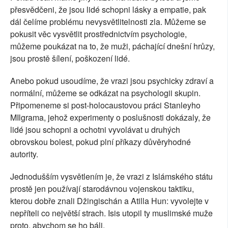
přesvědčeni, že jsou lidé schopni lásky a empatie, pak
dál čelíme problému nevysvětlitelnosti zla. Můžeme se
pokusit věc vysvětlit prostřednictvím psychologie,
můžeme poukázat na to, že muži, páchající dnešní hrůzy,
jsou prostě šílení, poškození lidé.
Anebo pokud usoudíme, že vrazi jsou psychicky zdraví a
normální, můžeme se odkázat na psychologii skupin.
Připomeneme si post-holocaustovou práci Stanleyho
MIlgrama, jehož experimenty o poslušnosti dokázaly, že
lidé jsou schopni a ochotni vyvolávat u druhých
obrovskou bolest, pokud plní příkazy důvěryhodné
autority.
Jednodušším vysvětlením je, že vrazi z Islámského státu
prostě jen používají starodávnou vojenskou taktiku,
kterou dobře znali Džingischán a Atilla Hun: vyvolejte v
nepříteli co největší strach. Isis utopil ty muslimské muže
proto, abychom se ho báli.