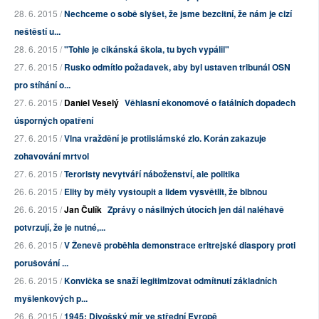
28. 6. 2015 /
Nechceme o sobě slyšet, že jsme bezcitní, že nám je cizí
neštěstí u...
28. 6. 2015 /
"Tohle je cikánská škola, tu bych vypálil"
27. 6. 2015 /
Rusko odmítlo požadavek, aby byl ustaven tribunál OSN
pro stíhání o...
27. 6. 2015 /
Daniel Veselý
Věhlasní ekonomové o fatálních dopadech
úsporných opatření
27. 6. 2015 /
Vlna vraždění je protiislámské zlo. Korán zakazuje
zohavování mrtvol
27. 6. 2015 /
Teroristy nevytváří náboženství, ale politika
26. 6. 2015 /
Elity by měly vystoupit a lidem vysvětlit, že blbnou
26. 6. 2015 /
Jan Čulík
Zprávy o násilných útocích jen dál naléhavě
potvrzují, že je nutné,...
26. 6. 2015 /
V Ženevě proběhla demonstrace eritrejské diaspory proti
porušování ...
26. 6. 2015 /
Konvička se snaží legitimizovat odmítnutí základních
myšlenkových p...
26. 6. 2015 /
1945: Divošský mír ve střední Evropě