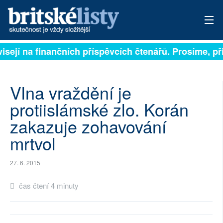
visejí na finančních příspěvcích čtenářů. Prosíme, při
PŘIHLÁSIT
AKTUÁLNÍ VYDÁNÍ
Vlna vraždění je
ARCHIV
protiislámské zlo. Korán
zakazuje zohavování
ROZHOVORY
mrtvol
TÉMATA
27. 6. 2015
NEJČTENĚJŠÍ ZA 7 DNÍ
čas čtení 4 minuty
AUTOŘI
PŘÍSPĚVKY NA PROVOZ