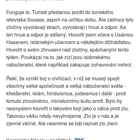
Funguje to. Turisté přestanou jezdit do tuniského
letoviska Sousse, aspoň na určitou dobu. Ale zatímco tyto
zločiny vyvolávají strach, vyvolávají i hnus a odpor. Aa
ten hnus a odpor je sdílený. Hovořil jsem včera s Usámou
Hasanem, islámským učencem a někdejším džihádistou.
Hovořil o svém zhnusení nad zločiny, spáchanými tento
týden. Poukázal na to, jak cizí jsou islámskému
náboženství, které například zakazuje zohavování mrtvol.
Řekl, že vznikl boj o civilizaci, v níž se musejí spojit
všechny velké společnosti a velká náboženství světa -
křesťanství, islám, hinduismus, judaismus i další - proti
tomuto zlovolnému, miniaturnímu kultu smrti. Bylo by
nesmyslem hovořit o takovém boji jako o válce proti zlu.
Takovou válku nikdy nevyhrajeme. Zlo je v nás a je
zjevně věčné. Ale nesmíme se bát nazvat zlo zlem.