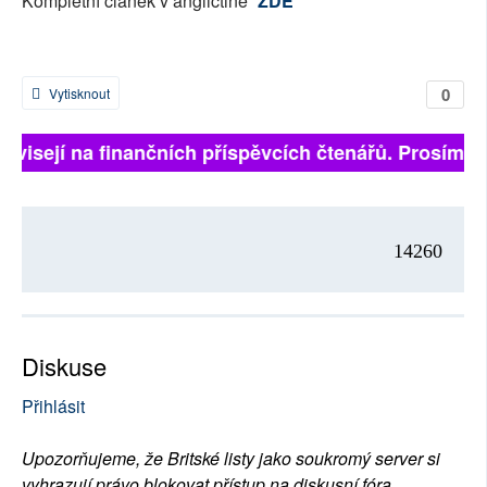
Kompletní článek v angličtině
ZDE
0
Vytisknout
závisejí na finančních příspěvcích čtenářů. Prosíme, p
14260
Diskuse
Přihlásit
Upozorňujeme, že Britské listy jako soukromý server si
vyhrazují právo blokovat přístup na diskusní fóra