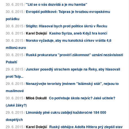
30. 6. 2015 /
"LId se o vás dozvídá a je mu hamba"
30. 6. 2015 /
Evropští politikové: Tsipras je hrozbou evropskému
pořádku
30. 6. 2015 /
Stiglitz: Hlasoval bych proti politice škrtů v Řecku
30. 6. 2015 /
Karel Dolejší
Kasino Syriza, aneb Když hra končí
30. 6. 2015 /
Norsko vyžaduje, aby mu katolická církev vrátila 4,6
milionů euro
30. 6. 2015 /
Ruská prokuratura "prověří zákonnost" uznání nezávislosti
Pobaltí
29. 6. 2015 /
Juncker posedlý strachem apeluje na Řeky, aby hlasovali
proti Tsip...
29. 6. 2015 /
Nenazývejte teroristy jménem "Islámský stát", nejsou to
muslimové
30. 6. 2015 /
Miloš Dokulil
Co potřebuje škola nejvíc? Jaké učitele?
(Jaké žáky?)
29. 6. 2015 /
Limonády plné cukru zabíjejí každoročně 184 000
dospělých
29. 6. 2015 /
Karel Dolejší
Ruský obhájce Adolfa Hitlera prý zlepšil stav