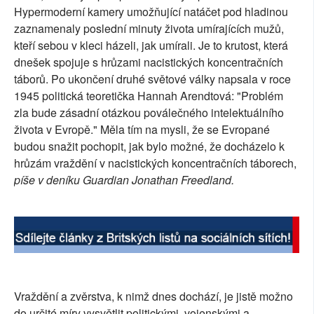
Hypermoderní kamery umožňující natáčet pod hladinou
zaznamenaly poslední minuty života umírajících mužů,
kteří sebou v kleci házeli, jak umírali. Je to krutost, která
dnešek spojuje s hrůzami nacistických koncentračních
táborů. Po ukončení druhé světové války napsala v roce
1945 politická teoretička Hannah Arendtová: "Problém
zla bude zásadní otázkou poválečného intelektuálního
života v Evropě." Měla tím na mysli, že se Evropané
budou snažit pochopit, jak bylo možné, že docházelo k
hrůzám vraždění v nacistických koncentračních táborech,
píše v deníku Guardian Jonathan Freedland.
Vraždění a zvěrstva, k nimž dnes dochází, je jistě možno
do určité míry vysvětlit politickými, vojenskými a