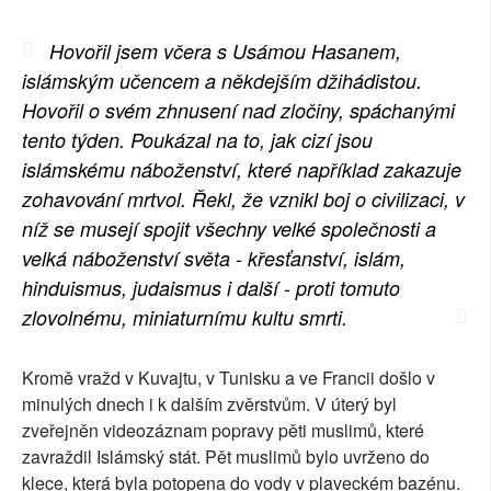
SOCIÁLNÍ SÍTĚ
Hovořil jsem včera s Usámou Hasanem,
RUBRIKY
islámským učencem a někdejším džihádistou.
Hovořil o svém zhnusení nad zločiny, spáchanými
PLNÁ VERZE STRÁNEK
tento týden. Poukázal na to, jak cizí jsou
islámskému náboženství, které například zakazuje
zohavování mrtvol. Řekl, že vznikl boj o civilizaci, v
níž se musejí spojit všechny velké společnosti a
velká náboženství světa - křesťanství, islám,
hinduismus, judaismus i další - proti tomuto
zlovolnému, miniaturnímu kultu smrti.
Kromě vražd v Kuvajtu, v Tunisku a ve Francii došlo v
minulých dnech i k dalším zvěrstvům. V úterý byl
zveřejněn videozáznam popravy pěti muslimů, které
zavraždil Islámský stát. Pět muslimů bylo uvrženo do
klece, která byla potopena do vody v plaveckém bazénu.