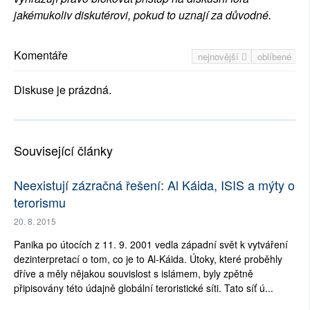
jakémukoliv diskutérovi, pokud to uznají za důvodné.
Komentáře
nejnovější
oblíbené
Diskuse je prázdná.
Související články
Neexistují zázračná řešení: Al Káida, ISIS a mýty o
terorismu
20. 8. 2015
Panika po útocích z 11. 9. 2001 vedla západní svět k vytváření
dezinterpretací o tom, co je to Al-Káida. Útoky, které proběhly
dříve a měly nějakou souvislost s islámem, byly zpětně
připisovány této údajně globální teroristické síti. Tato síť ú...