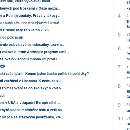
lní sítě, které vyvolávají násil...
67
v
ohřbených pod troskami v Gaze možn...
2.
a Putin je zoufalý. Právě v takový...
Tr
esouhlasíte, hned nazývat fašistou!
S
Britské listy za květen 2026
31
inců pokračují
It
vuje oslavit své osmdesátiny, uzavře...
31
 zakázala firmě Anthropic program umě...
Pr
př
tovalo v sobotu mnoho lidí proti r...
2026
1.
M
akt začal platit. Konec jedné české politické pohádky?
an
dí vraždění v Libanonu. K čemu to v...
31
u z vměšování se do skotských voleb...
BB
vují
C
le v USA a v západní Evropě silně ...
31
chybí plocha mořského ledu o velikos...
Iz
chlapce se zrakovým postižením, kte...
31
H
sd