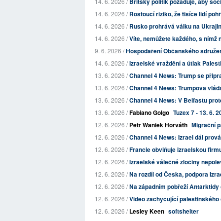
14. 6. 2026 /
Britský politik požaduje, aby sociá
14. 6. 2026 /
Rostoucí riziko, že tisíce lidí p
14. 6. 2026 /
Rusko prohrává válku na Ukrajině 
14. 6. 2026 /
Víte, nemůžete každého, s nímž n
9. 6. 2026 /
Hospodaření Občanského sdružení 
14. 6. 2026 /
Izraelské vraždění a útlak Palest
13. 6. 2026 /
Channel 4 News: Trump se připra
13. 6. 2026 /
Channel 4 News: Trumpova vláda
13. 6. 2026 /
Channel 4 News: V Belfastu protes
13. 6. 2026 /
Fabiano Golgo
Tuzex 7 - 13. 6. 
12. 6. 2026 /
Petr Waniek Horváth
Migrační p
12. 6. 2026 /
Channel 4 News: Izrael dál prová
12. 6. 2026 /
Francie obviňuje izraelskou firm
12. 6. 2026 /
Izraelské válečné zločiny nepole
12. 6. 2026 /
Na rozdíl od Česka, podpora Izrae
12. 6. 2026 /
Na západním pobřeží Antarktidy 
12. 6. 2026 /
Video zachycující palestinského 
12. 6. 2026 /
Lesley Keen
softshelter