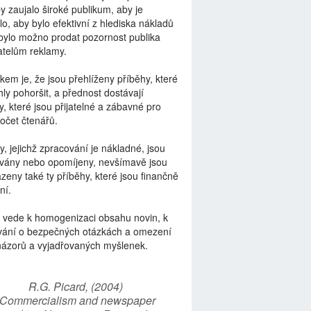
by zaujalo široké publikum, aby je
lo, aby bylo efektivní z hlediska nákladů
bylo možno prodat pozornost publika
telům reklamy.
kem je, že jsou přehlíženy příběhy, které
ly pohoršit, a přednost dostávají
y, které jsou přijatelné a zábavné pro
počet čtenářů.
y, jejichž zpracování je nákladné, jsou
vány nebo opomíjeny, nevšímavě jsou
zeny také ty příběhy, které jsou finančně
ní.
 vede k homogenizaci obsahu novin, k
vání o bezpečných otázkách a omezení
názorů a vyjadřovaných myšlenek.
R.G. Picard, (2004)
“Commercialism and newspaper