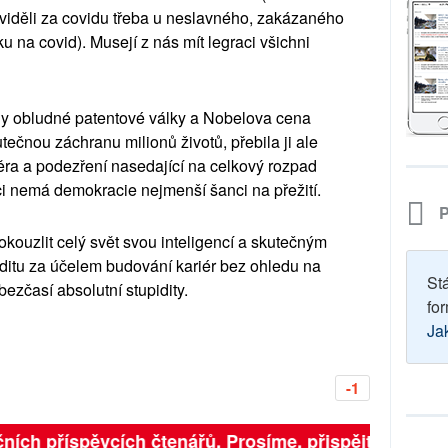
viděli za
covidu
třeba u neslavného, zakázaného
ku na
covid
).
Musejí
z nás mít legraci všichni
y obludné patentové války a Nobelova cena
ečnou záchranu milionů životů, přebila ji ale
a a podezření nasedající na celkový rozpad
aci nemá demokracie nejmenší šanci na přežití.
P
kouzlit celý svět svou i
nteligencí a skutečným
ditu za účelem budování kariér bez ohledu na
St
ezčasí absolutní stupidity.
for
Ja
-1
ích příspěvcích čtenářů. Prosíme, přispějte. ➥