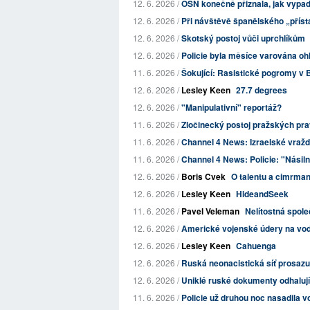
12. 6. 2026 /
OSN konečně přiznala, jak vypa
12. 6. 2026 /
Při návštěvě španělského „příst
12. 6. 2026 /
Skotský postoj vůči uprchlíkům
12. 6. 2026 /
Policie byla měsíce varována ohl
11. 6. 2026 /
Šokující: Rasistické pogromy v Be
12. 6. 2026 /
Lesley Keen
27.7 degrees
12. 6. 2026 /
"Manipulativní" reportáž?
11. 6. 2026 /
Zločinecký postoj pražských pravi
11. 6. 2026 /
Channel 4 News: Izraelské vraždě
11. 6. 2026 /
Channel 4 News: Policie: "Násilní,
12. 6. 2026 /
Boris Cvek
O talentu a cimrma
12. 6. 2026 /
Lesley Keen
HideandSeek
11. 6. 2026 /
Pavel Veleman
Nelítostná spole
12. 6. 2026 /
Americké vojenské údery na vodá
12. 6. 2026 /
Lesley Keen
Cahuenga
12. 6. 2026 /
Ruská neonacistická síť prosazuj
12. 6. 2026 /
Uniklé ruské dokumenty odhalují 
11. 6. 2026 /
Policie už druhou noc nasadila vo