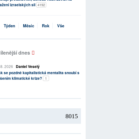
ažení izraelských sil
4192
Týden
Měsíc
Rok
Vše
ílenější dnes
 8. 2026
Daniel Veselý
k se pozdně kapitalistická mentalita snoubí s
šením klimatické krize?
1
8015