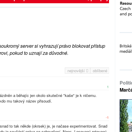
soukromý server si vyhrazují právo blokovat přístup
rovi, pokud to uznají za důvodné.
nejnovější
oblíbené
Polit
1
Marč
rázdněn a běhajíc jen okolo skutečné "kaše" je k ničemu.
kdo mu takový název přisoudí.
-1
a snad to tak někde (okrsek) je, je načase experimentovat. Snad
ády je součástí práva na sebeurčení. Napr: Losovaný rotovaný