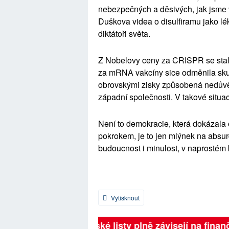
nebezpečných a děsivých, jak jsme 
Duškova videa
o
disulfiramu
jako lé
diktátoři světa.
Z Nobelovy ceny za CRISPR se stal
za
mRNA
vakcíny sice odměnila skut
obrovskými zisky
způsobená nedůvěr
západní společnosti
. V takové situ
Není to demokracie, která dokázala o
pokrokem, je to jen mlýnek na absur
budoucnost i minulost, v naprostém b
Vytisknout
Britské listy plně závisejí na finančn