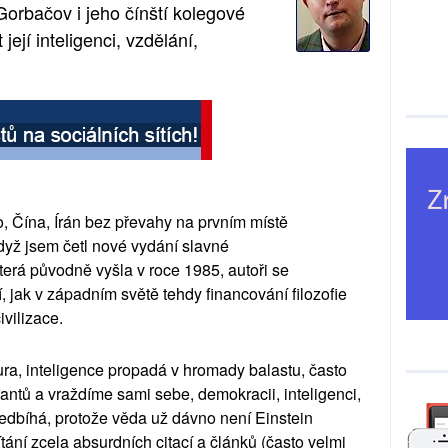
Gorbačov i jeho čínští kolegové
její inteligenci, vzdělání,
, Čína, Írán bez převahy na prvním místě
 Když jsem četl nové vydání slavné
erá původně vyšla v roce 1985, autoři se
í, jak v západním světě tehdy financování filozofie
vilizace.
ra, inteligence propadá v hromady balastu, často
antů a vraždíme sami sebe, demokracii, inteligenci,
ředbíhá, protože věda už dávno není Einstein
tání zcela absurdních citací a článků (často velmi