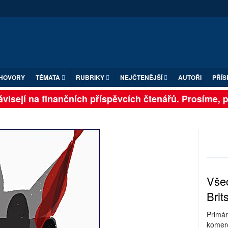
HOVORY
TÉMATA
RUBRIKY
NEJČTENĚJŠÍ
AUTOŘI
PŘÍS
isejí na finančních příspěvcích čtenářů. Prosíme, přis
Všec
Brit
Primár
komerc