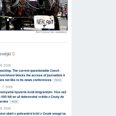
enější
 8. 2026
ocking: The current questionable Czech
vernment blocks the access of journalists it
es not like to its news conferences
15003
. 7. 2026
smyslná hysterie kvůli imigrantům: Více než
 000 lidí se už dobrovolně vrátilo z Ceuty do
aroka
14626
 8. 2026
čet obětí v pohraniční krizi v Ceutě stoupl na