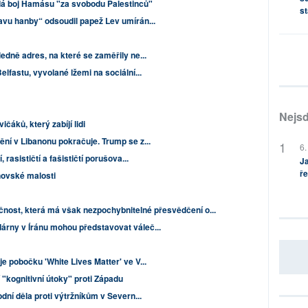
dá boj Hamásu "za svobodu Palestinců"
st
avu hanby“ odsoudil papež Lev umírán...
edně adres, na které se zaměřily ne...
lfastu, vyvolané lžemi na sociální...
Nejsd
čáků, který zabíjí lidi
ní v Libanonu pokračuje. Trump se z...
6.
 rasističtí a fašističtí porušova...
Ja
ře
novské malosti
čnost, která má však nezpochybnitelné přesvědčení o...
rny v Íránu mohou představovat váleč...
e pobočku 'White Lives Matter' ve V...
"kognitivní útoky" proti Západu
dní děla proti výtržníkům v Severn...