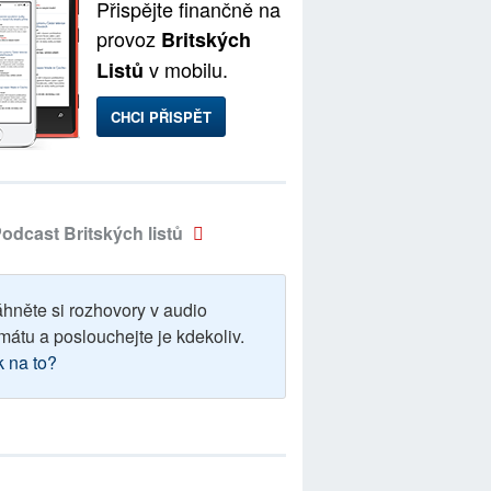
Přispějte finančně na
provoz
Britských
v mobilu.
Listů
CHCI PŘISPĚT
odcast Britských listů
áhněte si rozhovory v audio
mátu a poslouchejte je kdekoliv.
k na to?