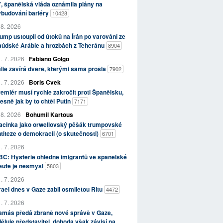
, španělská vláda oznámila plány na
ybudování bariéry
10428
 8. 2026
ump ustoupil od útoků na Írán po varování ze
aúdské Arábie a hrozbách z Teheránu
8904
. 7. 2026
Fabiano Golgo
álie zavírá dveře, kterými sama prošla
7902
. 7. 2026
Boris Cvek
emiér musí rychle zakročit proti Španělsku,
esně jak by to chtěl Putin
7171
 8. 2026
Bohumil Kartous
acinka jako orwellovský pěšák trumpovské
titeze o demokracii (o skutečnosti)
6701
. 7. 2026
C: Hysterie ohledně imigrantů ve španělské
eutě je nesmysl
5803
. 7. 2026
rael dnes v Gaze zabil osmiletou Ritu
4472
. 7. 2026
amás předá zbraně nové správě v Gaze,
ěluje představitel, dohoda však závisí na