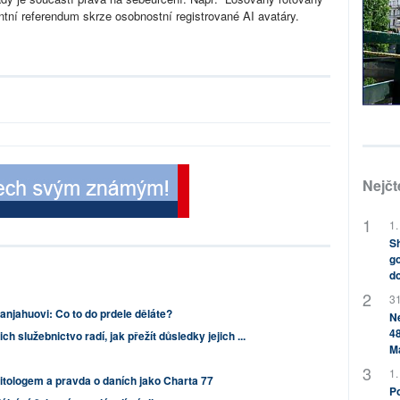
ntní referendum skrze osobnostní registrované AI avatáry.
Nejčt
1.
Sh
go
do
31
njahuovi: Co to do prdele děláte?
Ne
48
ich služebnictvo radí, jak přežít důsledky jejich ...
M
1.
litologem a pravda o daních jako Charta 77
Po