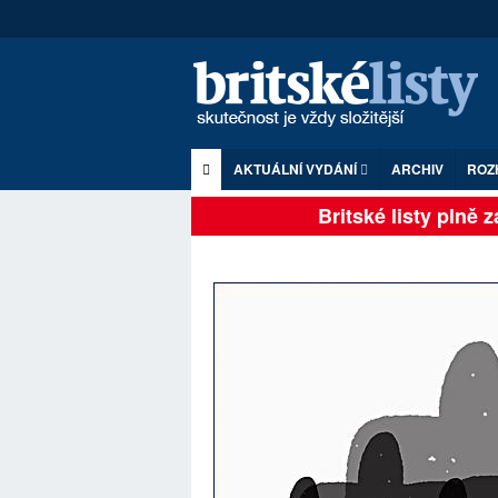
AKTUÁLNÍ VYDÁNÍ
ARCHIV
ROZ
Britské listy plně záv