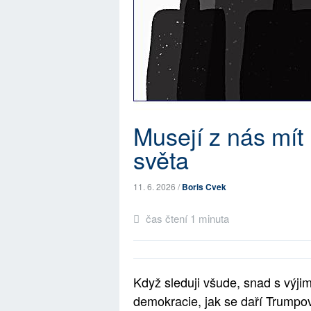
Musejí z nás mít l
světa
11. 6. 2026 /
Boris Cvek
čas čtení 1 minuta
Když sleduji všude, snad s výji
demokracie, jak se daří
Trumpov