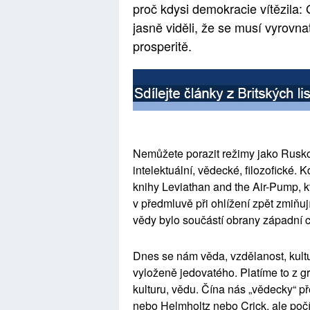
proč kdysi demokracie vítězila: 
jasně viděli, že se musí vyrovnat 
prosperitě.
Nemůžete porazit režimy jako Rusko
intelektuální, vědecké, filozofické.
knihy
Leviathan
and
the
Air-Pump, kt
v předmluvě při ohlížení zpět zmiňuj
vědy bylo součástí obrany západní ci
Dnes se nám věda, vzdělanost, kultu
vyloženě jedovatého. Platíme to z gr
kulturu, vědu. Čína nás „vědecky“ p
nebo
Helmholtz
nebo Crick, ale počí