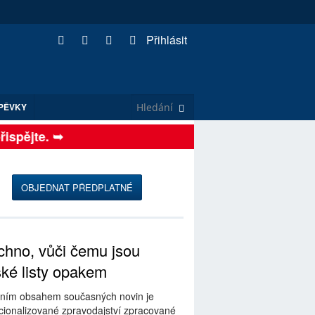
Přihlásit
PĚVKY
pějte. ➥
OBJEDNAT PŘEDPLATNÉ
hno, vůči čemu jsou
ské listy opakem
ním obsahem současných novin je
ionalizované zpravodajství zpracované