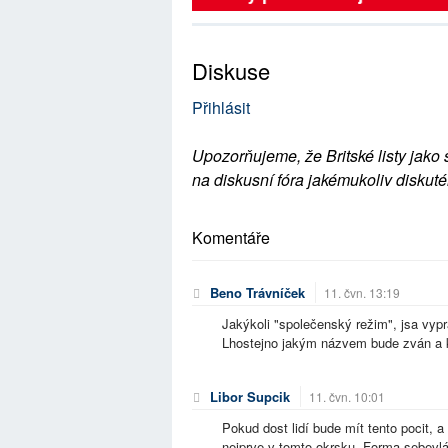
Diskuse
Přihlásit
Upozorňujeme, že Britské listy jako 
na diskusní fóra jakémukoliv diskuté
Komentáře
Beno Trávníček
11. čvn. 13:19
Jakýkoli "společenský režim", jsa vyp
Lhostejno jakým názvem bude zván a 
Libor Supcik
11. čvn. 10:01
Pokud dost lidí bude mít tento pocit, 
nejprve v tomto okrsku. Forma sebevl