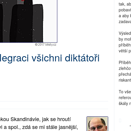
tak, a
pobavi
a aby 
zadava
Výsled
by moh
příběh
větší 
egraci všichni diktátoři
Příběh
zlehčo
přechá
riskant
To vše
refero
škály 
mkou Skandinávie, jak se hroutí
i
a spol., zdá se mi stále jasnější,