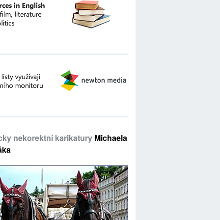
icky nekorektní karikatury
Michaela
áka