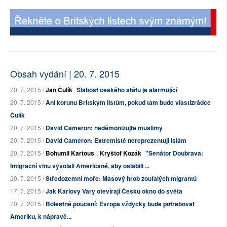
Obsah vydání | 20. 7. 2015
20. 7. 2015 /
Jan Čulík
Slabost českého státu je alarmující
20. 7. 2015 /
Ani korunu Britským listům, pokud tam bude vlastizrádce
Čulík
20. 7. 2015 /
David Cameron: nedémonizujte muslimy
20. 7. 2015 /
David Cameron: Extremisté nereprezentují islám
20. 7. 2015 /
Bohumil Kartous
,
Kryštof Kozák
"Senátor Doubrava:
Imigrační vlnu vyvolali Američané, aby oslabili ...
20. 7. 2015 /
Středozemní moře: Masový hrob zoufalých migrantů
17. 7. 2015 /
Jak Karlovy Vary otevírají Česku okno do světa
20. 7. 2015 /
Bolestné poučení: Evropa vždycky bude potřebovat
Ameriku, k nápravě...