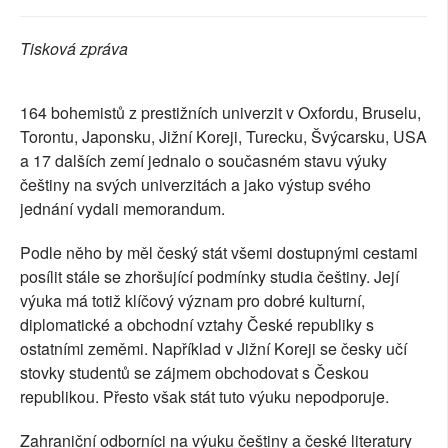
SOCIÁLNÍ SÍTĚ
Tisková zpráva
RUBRIKY
164 bohemistů z prestižních univerzit v Oxfordu, Bruselu,
PLNÁ VERZE STRÁNEK
Torontu, Japonsku, Jižní Koreji, Turecku, Švýcarsku, USA
a 17 dalších zemí jednalo o současném stavu výuky
češtiny na svých univerzitách a jako výstup svého
jednání vydali memorandum.
Podle něho by měl český stát všemi dostupnými cestami
posílit stále se zhoršující podmínky studia češtiny. Její
výuka má totiž klíčový význam pro dobré kulturní,
diplomatické a obchodní vztahy České republiky s
ostatními zeměmi. Například v Jižní Koreji se česky učí
stovky studentů se zájmem obchodovat s Českou
republikou. Přesto však stát tuto výuku nepodporuje.
Zahraniční odborníci na výuku češtiny a české literatury