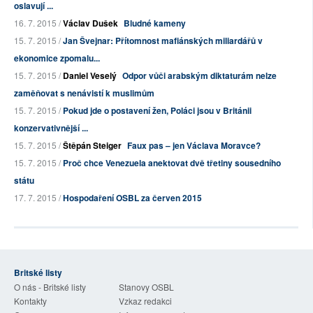
oslavují ...
16. 7. 2015 /
Václav Dušek
Bludné kameny
15. 7. 2015 /
Jan Švejnar: Přítomnost mafiánských miliardářů v
ekonomice zpomalu...
15. 7. 2015 /
Daniel Veselý
Odpor vůči arabským diktaturám nelze
zaměňovat s nenávistí k muslimům
15. 7. 2015 /
Pokud jde o postavení žen, Poláci jsou v Británii
konzervativnější ...
15. 7. 2015 /
Štěpán Steiger
Faux pas – jen Václava Moravce?
15. 7. 2015 /
Proč chce Venezuela anektovat dvě třetiny sousedního
státu
17. 7. 2015 /
Hospodaření OSBL za červen 2015
Britské listy
O nás - Britské listy
Stanovy OSBL
Kontakty
Vzkaz redakci