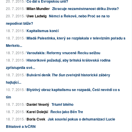
20. 7. 2015 /
Co dál s Evropskou unií?
20. 7. 2015 /
Milan Mundier
Zkracuje nezaměstnanost délku života?
20. 7. 2015 /
Uwe Ladwig
Němci a Řekové, nebo Proč se na to
nepodívat blíže?
18. 7. 2015 /
Kapitalismus končí
18. 7. 2015 /
Mladá Palestinka, který se rozplakala v televizním pořadu s
Merkelo...
18. 7. 2015 /
Varoufakis: Reformy vnucené Řecku selžou
18. 7. 2015 /
Historikové požadují, aby britská královská rodina
zpřístupnila své...
18. 7. 2015 /
Bulvární deník
zveřejnil historické záběry
The Sun
hajlující...
10. 7. 2015 /
Blyštivý obraz kapitalismu se rozpadá, Češi nevědí co s
tím
18. 7. 2015 /
Daniel Veselý
Triumf bitého
18. 7. 2015 /
Karel Dolejší
Řecko jako Bến Tre
18. 7. 2015 /
Boris Cvek
Jak souvisí pokus o dehumanizaci Lucie
Bittalové a IvČRN