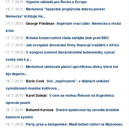
17. 7. 2015 /
Výpočet nákladů pro Řecko a Evropu
16. 7. 2015 /
Merkelová "hazardně proplýtvala dobrou pověst
Německa" kritizuje Ha...
17. 7. 2015 /
George Friedman
Impérium vrací úder: Německo a řecká
krize
17. 7. 2015 /
Britská konzervativní vláda zahájila útok proti BBC
17. 7. 2015 /
Jak evropské dřevařské firmy financují vraždění v Africe
17. 7. 2015 /
V. kongres světové literárněvědné bohemistiky vyzval
český stát k p...
16. 7. 2015 /
Merkelová utěšovala plačící uprchlickou dívku, která má
být deporto...
16. 7. 2015 /
Boris Cvek
Své „nepřirozené“, v dějinách unikátní
vymoženosti musíme kultivova...
16. 7. 2015 /
Karel Dolejší
V čem se mohou Řekové od Argentinců
opravdu poučit
16. 7. 2015 /
Bohumil Kartous
Dnešní společnost by zavedla brutálně
kastovní systém
16. 7. 2015 /
Party, prsa a šampaňské: Mladí bohatí cizinci na Mykonosu