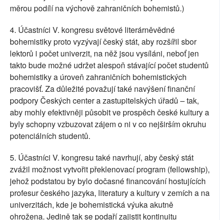
měrou podílí na výchově zahraničních bohemistů.)
4. Účastníci V. kongresu světové literárněvědné
bohemistiky proto vyzývají český stát, aby rozšířil sbor
lektorů i počet univerzit, na něž jsou vysíláni, neboť jen
takto bude možné udržet alespoň stávající počet studentů
bohemistiky a úroveň zahraničních bohemistických
pracovišť. Za důležité považují také navýšení finanční
podpory Českých center a zastupitelských úřadů – tak,
aby mohly efektivněji působit ve prospěch české kultury a
byly schopny vzbuzovat zájem o ni v co nejširším okruhu
potenciálních studentů.
5. Účastníci V. kongresu také navrhují, aby český stát
zvážil možnost vytvořit překlenovací program (fellowship),
jehož podstatou by bylo dočasné financování hostujících
profesur českého jazyka, literatury a kultury v zemích a na
univerzitách, kde je bohemistická výuka akutně
ohrožena. Jedině tak se podaří zajistit kontinuitu