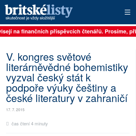
isejí na finančních příspěvcích čtenářů. Prosíme, při
PŘIHLÁSIT
AKTUÁLNÍ VYDÁNÍ
V. kongres světové
ARCHIV
literárněvědné bohemistiky
vyzval český stát k
ROZHOVORY
podpoře výuky češtiny a
TÉMATA
české literatury v zahraničí
NEJČTENĚJŠÍ ZA 7 DNÍ
17. 7. 2015
AUTOŘI
čas čtení 4 minuty
PŘÍSPĚVKY NA PROVOZ