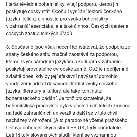
literárněvědné bohemistiky, vítají podporu, kterou jim
poskytuje český stát. Oceňují vysílání lektorů českého
jazyka, jejichž činnost je pro výuku bohemistiky
v zahraničí esenciální, ale také činnost Českých center a
českých zastupitelských úřadů.
3. Současně jsou však nuceni konstatovat, že podpora ze
strany českého státu značně zaostává za podporou,
kterou svým národním jazykům a kulturám v zahraničí
poskytují srovnatelné evropské země. Což je nepříjemné
zvláště dnes, kdy by její efektivní navýšení pomohlo
v řadě zemí udržet dosavadní tradici výuky českého
jazyka, literatury a kultury, ale také kontinuitu
bohemistického bádání. Je totiž prokazatelné, že
bohemistická pracoviště byla v posledních letech zrušena
na řadě zahraničních univerzit a další se v tuto chvíli
nacházejí v ohrožení. (A to paradoxně včetně pražského
Ústavu bohemistických studií FF UK, tedy pořadatele
Letní školy slovanských studií, která se významnou