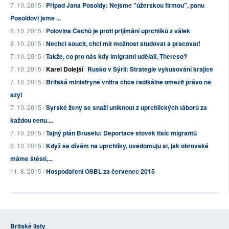
7. 10. 2015 /
Případ Jana Posoldy: Nejsme "úžerskou firmou", panu
Posoldovi jsme ...
8. 10. 2015 /
Polovina Čechů je proti přijímání uprchlíků z válek
8. 10. 2015 /
Nechci soucit, chci mít možnost studovat a pracovat!
7. 10. 2015 /
Takže, co pro nás kdy imigranti udělali, Thereso?
7. 10. 2015 /
Karel Dolejší
Rusko v Sýrii: Strategie vykusování krajíce
7. 10. 2015 /
Britská ministryně vnitra chce radikálně omezit právo na
azyl
7. 10. 2015 /
Syrské ženy se snaží uniknout z uprchlických táborů za
každou cenu....
7. 10. 2015 /
Tajný plán Bruselu: Deportace stovek tisíc migrantů
6. 10. 2015 /
Když se dívám na uprchlíky, uvědomuju si, jak obrovské
máme štěstí,...
11. 8. 2015 /
Hospodaření OSBL za červenec 2015
Britské listy