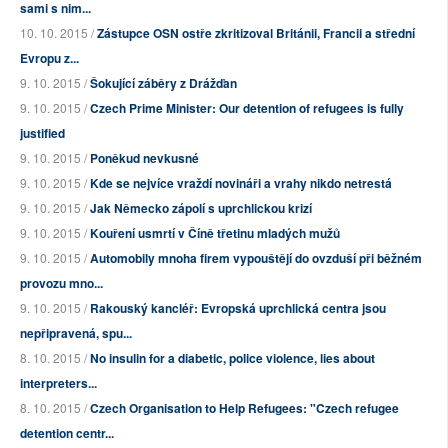
sami s nim...
10. 10. 2015 /
Zástupce OSN ostře zkritizoval Británii, Francii a střední
Evropu z...
9. 10. 2015 /
Šokující záběry z Drážďan
9. 10. 2015 /
Czech Prime Minister: Our detention of refugees is fully
justified
9. 10. 2015 /
Poněkud nevkusné
9. 10. 2015 /
Kde se nejvíce vraždí novináři a vrahy nikdo netrestá
9. 10. 2015 /
Jak Německo zápolí s uprchlickou krizí
9. 10. 2015 /
Kouření usmrtí v Číně třetinu mladých mužů
9. 10. 2015 /
Automobily mnoha firem vypouštějí do ovzduší při běžném
provozu mno...
9. 10. 2015 /
Rakouský kancléř: Evropská uprchlická centra jsou
nepřipravená, spu...
8. 10. 2015 /
No insulin for a diabetic, police violence, lies about
interpreters...
8. 10. 2015 /
Czech Organisation to Help Refugees: "Czech refugee
detention centr...