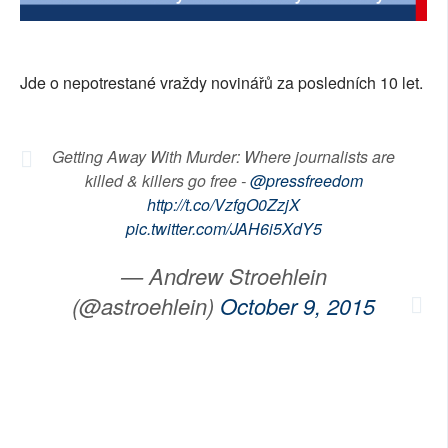
SOCIÁLNÍ SÍTĚ
RUBRIKY
Jde o nepotrestané vraždy novinářů za posledních 10 let.
PLNÁ VERZE STRÁNEK
Getting Away With Murder: Where journalists are
killed & killers go free -
@pressfreedom
http://t.co/VzfgO0ZzjX
pic.twitter.com/JAH6i5XdY5
— Andrew Stroehlein
(@astroehlein)
October 9, 2015