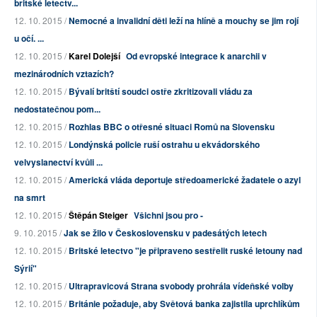
britské letectv...
12. 10. 2015 /
Nemocné a invalidní děti leží na hlíně a mouchy se jim rojí
u očí. ...
12. 10. 2015 /
Karel Dolejší
Od evropské integrace k anarchii v
mezinárodních vztazích?
12. 10. 2015 /
Bývalí britští soudci ostře zkritizovali vládu za
nedostatečnou pom...
12. 10. 2015 /
Rozhlas BBC o otřesné situaci Romů na Slovensku
12. 10. 2015 /
Londýnská policie ruší ostrahu u ekvádorského
velvyslanectví kvůli ...
12. 10. 2015 /
Americká vláda deportuje středoamerické žadatele o azyl
na smrt
12. 10. 2015 /
Štěpán Steiger
Všichni jsou pro -
9. 10. 2015 /
Jak se žilo v Československu v padesátých letech
12. 10. 2015 /
Britské letectvo "je připraveno sestřelit ruské letouny nad
Sýrií"
12. 10. 2015 /
Ultrapravicová Strana svobody prohrála vídeňské volby
12. 10. 2015 /
Británie požaduje, aby Světová banka zajistila uprchlíkům