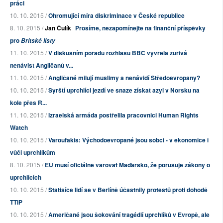
práci
10. 10. 2015 /
Ohromující míra diskriminace v České republice
8. 10. 2015 /
Jan Čulík
Prosíme, nezapomínejte na finanční příspěvky
pro
Britské listy
11. 10. 2015 /
V diskusním pořadu rozhlasu BBC vyvřela zuřivá
nenávist Angličanů v...
11. 10. 2015 /
Angličané milují muslimy a nenávidí Středoevropany?
10. 10. 2015 /
Syrští uprchlíci jezdí ve snaze získat azyl v Norsku na
kole přes R...
11. 10. 2015 /
Izraelská armáda postřelila pracovnici Human Rights
Watch
10. 10. 2015 /
Varoufakis: Východoevropané jsou sobci - v ekonomice i
vůči uprchlíkům
8. 10. 2015 /
EU musí oficiálně varovat Maďarsko, že porušuje zákony o
uprchlících
10. 10. 2015 /
Statisíce lidí se v Berlíně účastnily protestů proti dohodě
TTIP
10. 10. 2015 /
Američané jsou šokování tragédií uprchlíků v Evropě, ale