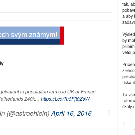
tak, a
pobavi
a aby 
zadava
Výsled
by moh
příběh
větší 
ly
Příběh
zlehčo
přechá
riskant
quivalent in population terms to UK or France
To vše
 Netherlands 240k…
https://t.co/Tu3Fjt0ZsW
refero
škály 
in (@astroehlein)
April 16, 2016