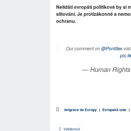
Nelidští evropští politikové by si 
slitování. Je protizákonné a nemor
ochranu.
Our comment on
@Pontifex
visi
pic.t
— Human Rights
Imigrace do Evropy
|
Evropská unie
|
Vytisknout