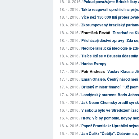
18. 10. 2016 /
Pokud považujete Britské listy z
18. 4. 2016 /
Takto reagovali uprchlíci na pří
18. 4. 2016 /
Více než 150 000 lidí protestova
18. 4. 2016 /
Zkorumpovaný brazilský parlame
18. 4. 2016 /
František Řezáč
Teroristé na K
18. 4. 2016 /
Přicházejí děsivé zprávy: Zdá se, 
18. 4. 2016 /
Neoliberalistická ideologie je z
18. 4. 2016 /
Tisíce lidí se v Bruselu účastnil
18. 4. 2016 /
Hanba Evropy
17. 4. 2016 /
Petr Andreas
Václav Klaus a Ji
17. 4. 2016 /
Eman Ghaleb: Český národ není
17. 4. 2016 /
Britský ministr financí: "Už jsem d
17. 4. 2016 /
Londýnský starosta Boris Johnso
15. 4. 2016 /
Jak Noam Chomsky zradil syrský
16. 4. 2016 /
V sobotu bylo ve Středozemí zach
16. 4. 2016 /
HRW: Víc by pomohlo, kdyby neby
16. 4. 2016 /
Papež František: Uprchlíci nejso
16. 4. 2016 /
Jan Čulík: "Čečija". Obávám se