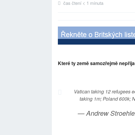
čas čtení < 1 minuta
Které ty země samozřejmě nepřija
Vatican taking 12 refugees e
taking 1m; Poland 600k;
— Andrew Stroehle