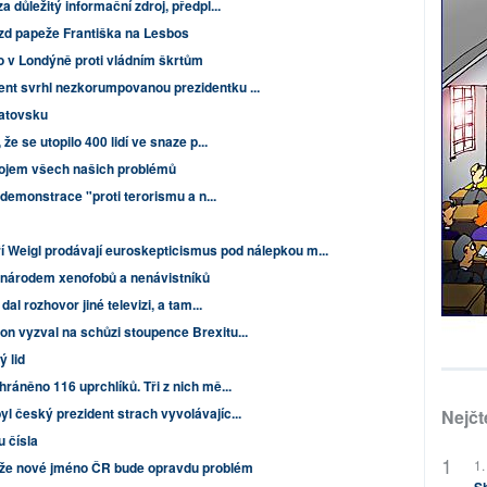
a důležitý informační zdroj, předpl...
jezd papeže Františka na Lesbos
lo v Londýně proti vládním škrtům
nt svrhl nezkorumpovanou prezidentku ...
latovsku
že se utopilo 400 lidí ve snaze p...
drojem všech našich problémů
y demonstrace "proti terorismu a n...
ří Weigl prodávají euroskepticismus pod nálepkou m...
 národem xenofobů a nenávistníků
al rozhovor jiné televizi, a tam...
n vyzval na schůzi stoupence Brexitu...
 lid
ráněno 116 uprchlíků. Tři z nich mě...
l český prezident strach vyvolávajíc...
Nejčt
u čísla
1.
, že nové jméno ČR bude opravdu problém