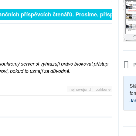
ančních příspěvcích čtenářů. Prosíme, přispějte. ➥
soukromý server si vyhrazují právo blokovat přístup
P
rovi, pokud to uznají za důvodné.
St
nejnovější
oblíbené
for
Ja