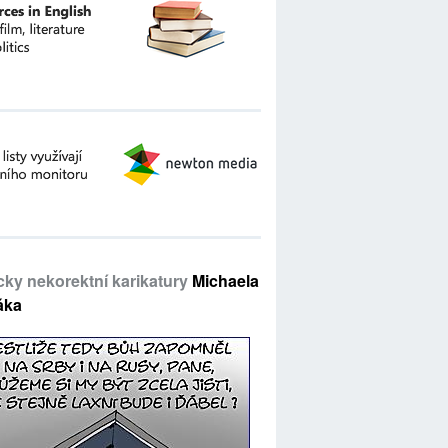
icky nekorektní karikatury
Michaela
áka