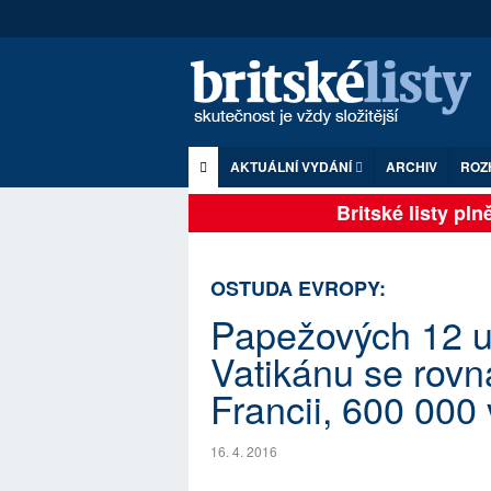
AKTUÁLNÍ VYDÁNÍ
ARCHIV
ROZ
Britské listy plně 
OSTUDA EVROPY:
Papežových 12 up
Vatikánu se rovná
Francii, 600 000 
16. 4. 2016