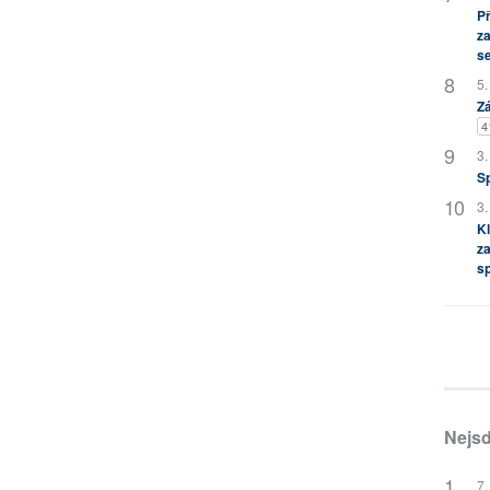
P
za
s
5.
Zá
4
3.
S
3.
Kl
za
s
Nejsd
7.