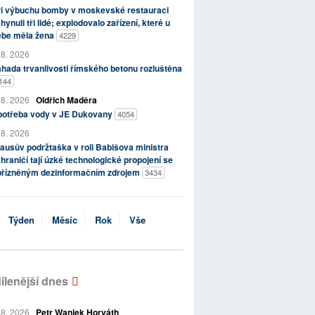
ři výbuchu bomby v moskevské restauraci
hynuli tři lidé; explodovalo zařízení, které u
ebe měla žena
4229
 8. 2026
hada trvanlivosti římského betonu rozluštěna
144
 8. 2026
Oldřich Maděra
potřeba vody v JE Dukovany
4054
 8. 2026
ausův podržtaška v roli Babišova ministra
hraničí tají úzké technologické propojení se
přízněným dezinformačním zdrojem
3434
Týden
Měsíc
Rok
Vše
ílenější dnes
 8. 2026
Petr Waniek Horváth