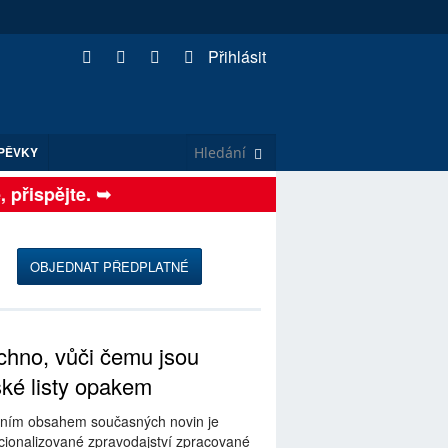
Přihlásit
PĚVKY
řispějte. ➥
OBJEDNAT PŘEDPLATNÉ
hno, vůči čemu jsou
ské listy opakem
ním obsahem současných novin je
ionalizované zpravodajství zpracované