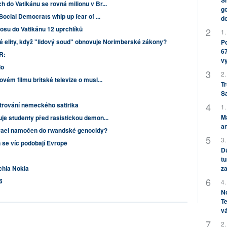
Sh
h do Vatikánu se rovná milionu v Br...
go
 Social Democrats whip up fear of ...
do
bosu do Vatikánu 12 uprchlíků
1.
é elity, když "lidový soud" obnovuje Norimberské zákony?
Po
67
R:
v
lo
2.
ovém filmu britské televize o musl...
Tr
S
etřování německého satirika
1.
M
uje studenty před rasistickou demon...
an
Izrael namočen do rwandské genocidy?
3.
n se víc podobají Evropě
Dů
tu
chia Nokia
za
6
4.
No
Te
vá
2.