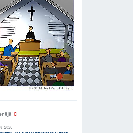
enější
 8. 2026