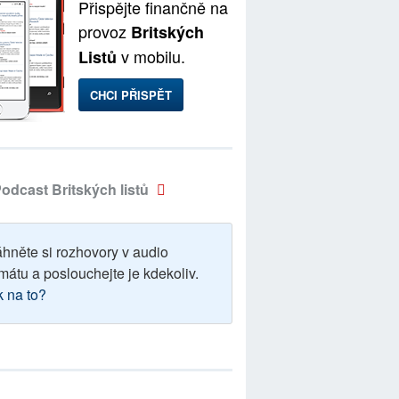
Přispějte finančně na
provoz
Britských
v mobilu.
Listů
CHCI PŘISPĚT
odcast Britských listů
áhněte si rozhovory v audio
mátu a poslouchejte je kdekoliv.
k na to?