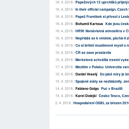
16. 4. 2016 /
Papežových 12 uprchlíků přijatýc
16. 4. 2016 /
In their official campaign, Czech
16. 4. 2016 /
Papež František si přivezl z Les
16. 4. 2016 /
Bohumil Kartous
Kde jsou česk
16. 4. 2016 /
HRW: Nenávistná atmosféra v Č
16. 4. 2016 /
Nepřidáš se k většině, páchá-li z
15. 4. 2016 /
Co si britští muslimové myslí o n
15. 4. 2016 /
ČR se zase proslavila
15. 4. 2016 /
Merkelová schválila trestní vyš
17. 4. 2016 /
Mezitím v Polsku: Univerzita var
15. 4. 2016 /
Daniel Veselý
Do jaké míry je 
15. 4. 2016 /
Spojené státy se nezbláznily. Je
14. 4. 2016 /
Fabiano Golgo
Puč v Brazílii
15. 4. 2016 /
Karel Dolejší
Česko Tesco, Cze
2. 4. 2016 /
Hospodaření OSBL za březen 201