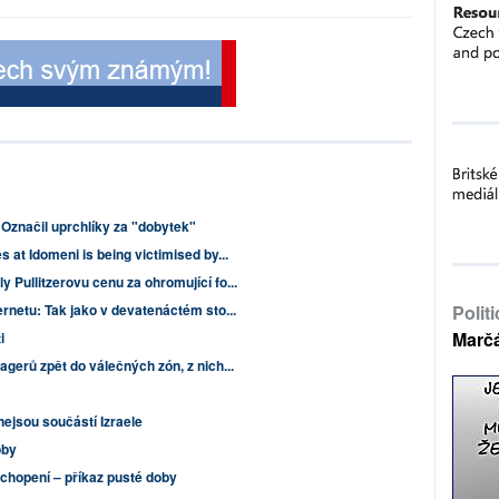
 Označil uprchlíky za "dobytek"
 at Idomeni is being victimised by...
 Pullitzerovu cenu za ohromující fo...
ernetu: Tak jako v devatenáctém sto...
Polit
Marč
i
agerů zpět do válečných zón, z nich...
nejsou součástí Izraele
oby
ochopení – příkaz pusté doby