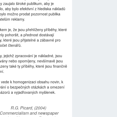
by zaujalo široké publikum, aby je
lo, aby bylo efektivní z hlediska nákladů
bylo možno prodat pozornost publika
telům reklamy.
kem je, že jsou přehlíženy příběhy, které
ly pohoršit, a přednost dostávají
y, které jsou přijatelné a zábavné pro
počet čtenářů.
y, jejichž zpracování je nákladné, jsou
vány nebo opomíjeny, nevšímavě jsou
zeny také ty příběhy, které jsou finančně
ní.
 vede k homogenizaci obsahu novin, k
vání o bezpečných otázkách a omezení
názorů a vyjadřovaných myšlenek.
R.G. Picard, (2004)
“Commercialism and newspaper