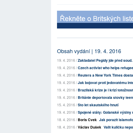
Obsah vydání | 19. 4. 2016
19. 4. 2016 /
Zakladatel Pegidy jde před soud.
19. 4. 2016 /
Czech activist who helps refugees
19. 4. 2016 /
Reuters a New York Times dostaly
19. 4. 2016 /
Jak bojovat proti jedovatému int
19. 4. 2016 /
Brazilská krize je i krizí totožnost
19. 4. 2016 /
Británie deportovala stovky teen
15. 4. 2016 /
Sto let skautského hnutí
19. 4. 2016 /
Spojené státy: Golanské výšiny 
18. 4. 2016 /
Boris Cvek
Jak porazit islamof
18. 4. 2016 /
Václav Dušek
Valit kuličku nep