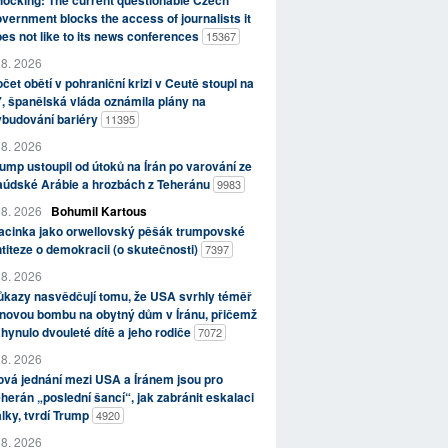
ocking: The current questionable Czech
vernment blocks the access of journalists it
es not like to its news conferences
15367
 8. 2026
čet obětí v pohraniční krizi v Ceutě stoupl na
, španělská vláda oznámila plány na
ybudování bariéry
11395
 8. 2026
ump ustoupil od útoků na Írán po varování ze
aúdské Arábie a hrozbách z Teheránu
9983
 8. 2026
Bohumil Kartous
acinka jako orwellovský pěšák trumpovské
titeze o demokracii (o skutečnosti)
7397
 8. 2026
kazy nasvědčují tomu, že USA svrhly téměř
novou bombu na obytný dům v Íránu, přičemž
hynulo dvouleté dítě a jeho rodiče
7072
 8. 2026
vá jednání mezi USA a Íránem jsou pro
herán „poslední šancí“, jak zabránit eskalaci
lky, tvrdí Trump
4920
 8. 2026