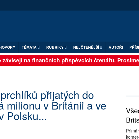
HOVORY
TÉMATA
RUBRIKY
NEJČTENĚJŠÍ
AUTOŘI
PŘÍS
závisejí na finančních příspěvcích čtenářů. Prosíme, p
rchlíků přijatých do
 milionu v Británii a ve
Všec
v Polsku...
Brit
Primár
komerc