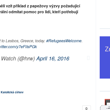
měli vzít příklad z papežovy výzvy požadující
ální odmítat pomoc pro lidi, kteří potřebují
t to Lesbos, Greece, today.
#RefugeesWelcome
.
witter.com/y7eFlIsPGk
 Watch (@hrw)
April 16, 2016
Katolická církev
0