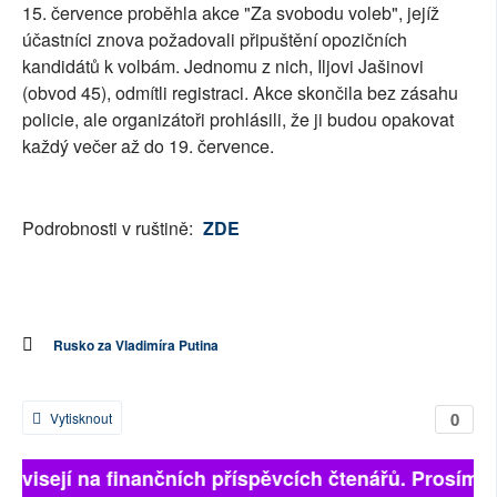
15. července proběhla akce "Za svobodu voleb", jejíž
účastníci znova požadovali připuštění opozičních
kandidátů k volbám. Jednomu z nich, Iljovi Jašinovi
(obvod 45), odmítli registraci. Akce skončila bez zásahu
policie, ale organizátoři prohlásili, že ji budou opakovat
každý večer až do 19. července.
Podrobnosti v ruštině:
ZDE
Rusko za Vladimíra Putina
0
Vytisknout
 závisejí na finančních příspěvcích čtenářů. Prosíme, 