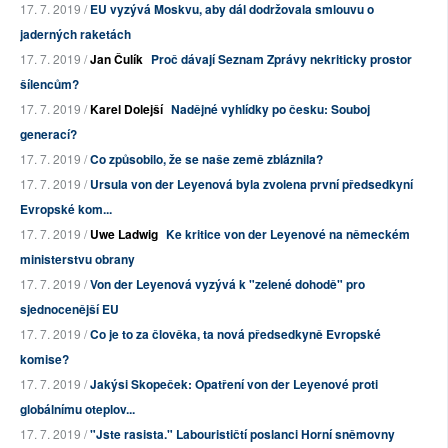
17. 7. 2019 /
EU vyzývá Moskvu, aby dál dodržovala smlouvu o
jaderných raketách
17. 7. 2019 /
Jan Čulík
Proč dávají Seznam Zprávy nekriticky prostor
šílencům?
17. 7. 2019 /
Karel Dolejší
Nadějné vyhlídky po česku: Souboj
generací?
17. 7. 2019 /
Co způsobilo, že se naše země zbláznila?
17. 7. 2019 /
Ursula von der Leyenová byla zvolena první předsedkyní
Evropské kom...
17. 7. 2019 /
Uwe Ladwig
Ke kritice von der Leyenové na německém
ministerstvu obrany
17. 7. 2019 /
Von der Leyenová vyzývá k "zelené dohodě" pro
sjednocenější EU
17. 7. 2019 /
Co je to za člověka, ta nová předsedkyně Evropské
komise?
17. 7. 2019 /
Jakýsi Skopeček: Opatření von der Leyenové proti
globálnímu oteplov...
17. 7. 2019 /
"Jste rasista." Labourističtí poslanci Horní sněmovny