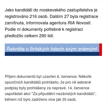
SOCIÁLNÍ SÍTĚ
Jako kandidáti do moskevského zastupitelstva je
registrováno 216 osob. Dalším 27 byla registrace
RUBRIKY
zamítnuta, informovala agentura
.
RIA Novosti
PLNÁ VERZE STRÁNEK
Podle ní dokumenty potřebné k registraci
předložilo celkem 290 lidí.
Příjem dokumentů byl uzavřen 6. července. Několik
opozičních kandidátů prohlásilo, že pro ně sebrané
podpisy byly prohlášeny za nepravé. 14. července
uspořádali akci "Za připuštění nezávislých kandidátů",
během níž bylo zadrženo více jak 35 osob.