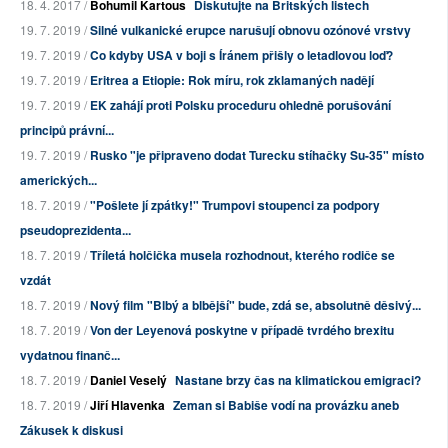
18. 4. 2017 /
Bohumil Kartous
Diskutujte na Britských listech
19. 7. 2019 /
Silné vulkanické erupce narušují obnovu ozónové vrstvy
19. 7. 2019 /
Co kdyby USA v boji s Íránem přišly o letadlovou loď?
19. 7. 2019 /
Eritrea a Etiopie: Rok míru, rok zklamaných nadějí
19. 7. 2019 /
EK zahájí proti Polsku proceduru ohledně porušování
principů právní...
19. 7. 2019 /
Rusko "je připraveno dodat Turecku stíhačky Su-35" místo
amerických...
18. 7. 2019 /
"Pošlete jí zpátky!" Trumpovi stoupenci za podpory
pseudoprezidenta...
18. 7. 2019 /
Tříletá holčička musela rozhodnout, kterého rodiče se
vzdát
18. 7. 2019 /
Nový film "Blbý a blbější" bude, zdá se, absolutně děsivý...
18. 7. 2019 /
Von der Leyenová poskytne v případě tvrdého brexitu
vydatnou finanč...
18. 7. 2019 /
Daniel Veselý
Nastane brzy čas na klimatickou emigraci?
18. 7. 2019 /
Jiří Hlavenka
Zeman si Babiše vodí na provázku aneb
Zákusek k diskusi