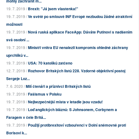
mohly zachránit m...
19. 7. 2019 /
Brexit: "Já jsem vlastenka!"
19. 7. 2019 /
Ve světě po smlouvě INF Evropě nezbudou žádné atraktivní
možnosti
19. 7. 2019 /
Nová ruská aplikace FaceApp: Dáváte Putinovi s nadšením
svá osobní ...
19. 7. 2019 /
Ministři vnitra EU nenalezli kompromis ohledně záchrany
uprchlíků v...
19. 7. 2019 /
USA: 70 katolíků zatčeno
12. 7. 2019 /
Rozhovor Britských listů 228. Vzdorně objektivní postoj
Sergeje Loz...
7. 6. 2020 /
Milí čtenáři a příznivci Britských listů
19. 7. 2019 /
Fašismus v Polsku
19. 7. 2019 /
Nejbezpečnější místa v letadle jsou vzadu!
19. 7. 2019 /
Loď anglických bláznů: S Johnsonem, Corbynem a
Faragem v čele Britá...
19. 7. 2019 /
Použijí protibrexitoví vzbouřenci v Dolní sněmovně proti
Borisovi k...