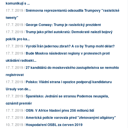
komunikují s ...
17. 7. 2019 /
Sněmovna reprezentantů odsoudila Trumpovy "rasistické
tweety"
17. 7. 2019 /
George Conway: Trump je rasistický prezident
17. 7. 2019 /
Trump jako přítel autokratů: Demokraté nalezli bojový
pokřik pro ka...
17. 7. 2019 /
Vyrobí Írán jadernou zbraň? A co by Trump mohl dělat?
17. 7. 2019 /
Bude Moskva následovat regiony v protestech proti
ukládání radioakt...
17. 7. 2019 /
27 kandidátů do moskevského zastupitelstva se nemohlo
registrovat
17. 7. 2019 /
Polsko: Vládní strana i opozice podporují kandidaturu
Ursuly von de...
17. 7. 2019 /
Španělsko: Jednání se stranou Podemos neuspěla,
oznámil premiér
17. 7. 2019 /
OSN: V Africe hladoví přes 256 milionů lidí
17. 7. 2019 /
Americká policie varovala před "zfetovanými aligátory"
10. 7. 2019 /
Hospodaření OSBL za červen 2019