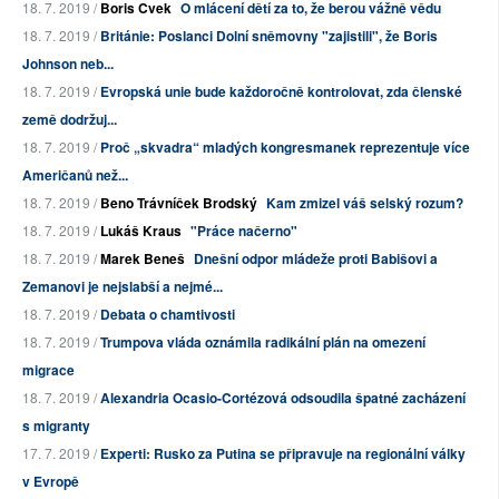
18. 7. 2019 /
Boris Cvek
O mlácení dětí za to, že berou vážně vědu
18. 7. 2019 /
Británie: Poslanci Dolní sněmovny "zajistili", že Boris
Johnson neb...
18. 7. 2019 /
Evropská unie bude každoročně kontrolovat, zda členské
země dodržuj...
18. 7. 2019 /
Proč „skvadra“ mladých kongresmanek reprezentuje více
Američanů než...
18. 7. 2019 /
Beno Trávníček Brodský
Kam zmizel váš selský rozum?
18. 7. 2019 /
Lukáš Kraus
"Práce načerno"
18. 7. 2019 /
Marek Beneš
Dnešní odpor mládeže proti Babišovi a
Zemanovi je nejslabší a nejmé...
18. 7. 2019 /
Debata o chamtivosti
18. 7. 2019 /
Trumpova vláda oznámila radikální plán na omezení
migrace
18. 7. 2019 /
Alexandria Ocasio-Cortézová odsoudila špatné zacházení
s migranty
17. 7. 2019 /
Experti: Rusko za Putina se připravuje na regionální války
v Evropě