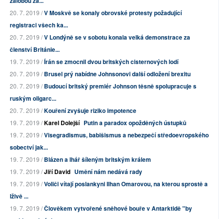
žalobou za...
20. 7. 2019 /
V Moskvě se konaly obrovské protesty požadující
registraci všech ka...
20. 7. 2019 /
V Londýně se v sobotu konala velká demonstrace za
členství Británie...
19. 7. 2019 /
Írán se zmocnil dvou britských cisternových lodí
20. 7. 2019 /
Brusel prý nabídne Johnsonovi další odložení brexitu
20. 7. 2019 /
Budoucí britský premiér Johnson těsně spolupracuje s
ruským oligarc...
20. 7. 2019 /
Kouření zvyšuje riziko impotence
19. 7. 2019 /
Karel Dolejší
Putin a paradox opožděných ústupků
19. 7. 2019 /
Visegradismus, babišismus a nebezpečí středoevropského
sobectví jak...
19. 7. 2019 /
Blázen a lhář šíleným britským králem
19. 7. 2019 /
Jiří David
Umění nám nedává rady
19. 7. 2019 /
Voliči vítají poslankyni Ilhan Omarovou, na kterou sprostě a
lživě ...
19. 7. 2019 /
Člověkem vytvořené sněhové bouře v Antarktidě "by