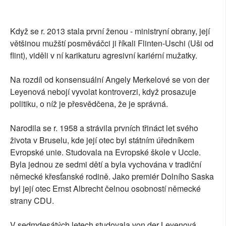
Když se r. 2013 stala první ženou - ministryní obrany, její
většinou mužští posměváčci ji říkali Flinten-Uschi (Uši od
flint), viděli v ní karikaturu agresivní kariérní mužatky.
Na rozdíl od konsensuální Angely Merkelové se von der
Leyenová nebojí vyvolat kontroverzi, když prosazuje
politiku, o níž je přesvědčena, že je správná.
Narodila se r. 1958 a strávila prvních třináct let svého
života v Bruselu, kde její otec byl státním úředníkem
Evropské unie. Studovala na Evropské škole v Uccle.
Byla jednou ze sedmi dětí a byla vychována v tradiční
německé křesťanské rodině. Jako premiér Dolního Saska
byl její otec Ernst Albrecht čelnou osobností německé
strany CDU.
V sedmdesátých letech studovala von der Leyenová