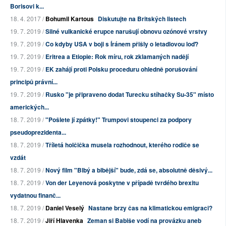
Borisovi k...
18. 4. 2017 /
Bohumil Kartous
Diskutujte na Britských listech
19. 7. 2019 /
Silné vulkanické erupce narušují obnovu ozónové vrstvy
19. 7. 2019 /
Co kdyby USA v boji s Íránem přišly o letadlovou loď?
19. 7. 2019 /
Eritrea a Etiopie: Rok míru, rok zklamaných nadějí
19. 7. 2019 /
EK zahájí proti Polsku proceduru ohledně porušování
principů právní...
19. 7. 2019 /
Rusko "je připraveno dodat Turecku stíhačky Su-35" místo
amerických...
18. 7. 2019 /
"Pošlete jí zpátky!" Trumpovi stoupenci za podpory
pseudoprezidenta...
18. 7. 2019 /
Tříletá holčička musela rozhodnout, kterého rodiče se
vzdát
18. 7. 2019 /
Nový film "Blbý a blbější" bude, zdá se, absolutně děsivý...
18. 7. 2019 /
Von der Leyenová poskytne v případě tvrdého brexitu
vydatnou finanč...
18. 7. 2019 /
Daniel Veselý
Nastane brzy čas na klimatickou emigraci?
18. 7. 2019 /
Jiří Hlavenka
Zeman si Babiše vodí na provázku aneb