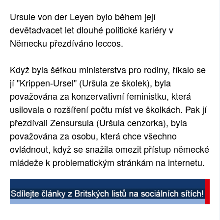
SOCIÁLNÍ SÍTĚ
Ursule von der Leyen bylo během její
devětadvacet let dlouhé politické kariéry v
RUBRIKY
Německu přezdíváno leccos.
PLNÁ VERZE STRÁNEK
Když byla šéfkou ministerstva pro rodiny, říkalo se
jí "Krippen-Ursel" (Uršula ze školek), byla
považována za konzervativní feministku, která
usilovala o rozšíření počtu míst ve školkách. Pak jí
přezdívali Zensursula (Uršula cenzorka), byla
považována za osobu, která chce všechno
ovládnout, když se snažila omezit přístup německé
mládeže k problematickým stránkám na internetu.