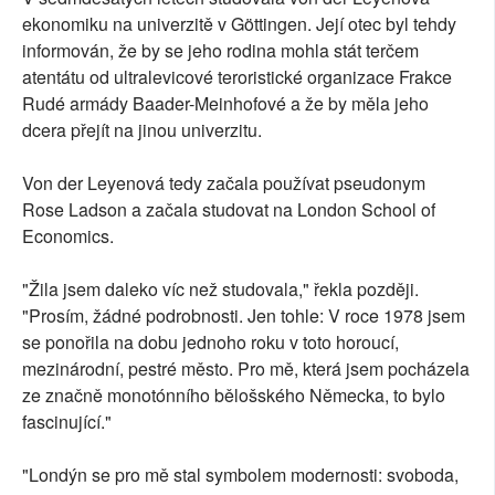
ekonomiku na univerzitě v Göttingen. Její otec byl tehdy
informován, že by se jeho rodina mohla stát terčem
atentátu od ultralevicové teroristické organizace Frakce
Rudé armády Baader-Meinhofové a že by měla jeho
dcera přejít na jinou univerzitu.
Von der Leyenová tedy začala používat pseudonym
Rose Ladson a začala studovat na London School of
Economics.
"Žila jsem daleko víc než studovala," řekla později.
"Prosím, žádné podrobnosti. Jen tohle: V roce 1978 jsem
se ponořila na dobu jednoho roku v toto horoucí,
mezinárodní, pestré město. Pro mě, která jsem pocházela
ze značně monotónního bělošského Německa, to bylo
fascinující."
"Londýn se pro mě stal symbolem modernosti: svoboda,