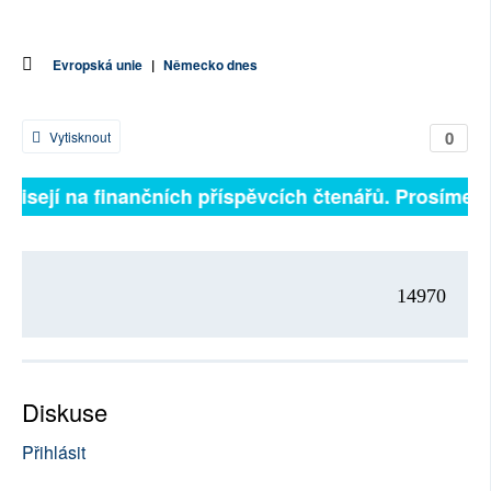
Evropská unie
|
Německo dnes
0
Vytisknout
ávisejí na finančních příspěvcích čtenářů. Prosíme, př
14970
Diskuse
Přihlásit