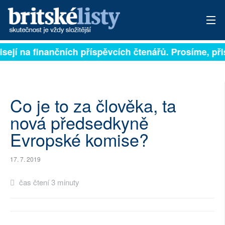
isejí na finančních příspěvcích čtenářů. Prosíme, přis
PŘIHLÁSIT
AKTUÁLNÍ VYDÁNÍ
ARCHIV
Co je to za člověka, ta
nová předsedkyně
ROZHOVORY
Evropské komise?
TÉMATA
17. 7. 2019
NEJČTENĚJŠÍ ZA 7 DNÍ
čas čtení 3 minuty
AUTOŘI
PŘÍSPĚVKY NA PROVOZ