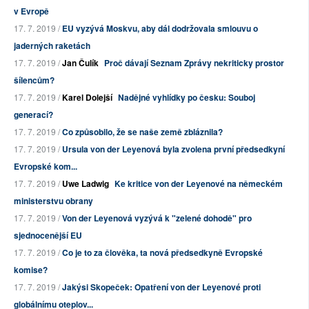
v Evropě
17. 7. 2019 /
EU vyzývá Moskvu, aby dál dodržovala smlouvu o
jaderných raketách
17. 7. 2019 /
Jan Čulík
Proč dávají Seznam Zprávy nekriticky prostor
šílencům?
17. 7. 2019 /
Karel Dolejší
Nadějné vyhlídky po česku: Souboj
generací?
17. 7. 2019 /
Co způsobilo, že se naše země zbláznila?
17. 7. 2019 /
Ursula von der Leyenová byla zvolena první předsedkyní
Evropské kom...
17. 7. 2019 /
Uwe Ladwig
Ke kritice von der Leyenové na německém
ministerstvu obrany
17. 7. 2019 /
Von der Leyenová vyzývá k "zelené dohodě" pro
sjednocenější EU
17. 7. 2019 /
Co je to za člověka, ta nová předsedkyně Evropské
komise?
17. 7. 2019 /
Jakýsi Skopeček: Opatření von der Leyenové proti
globálnímu oteplov...