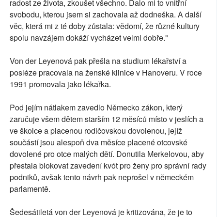
radost ze života, zkoušet všechno. Dalo mi to vnitřní
svobodu, kterou jsem si zachovala až dodneška. A další
věc, která mi z té doby zůstala: vědomí, že různé kultury
spolu navzájem dokáží vycházet velmi dobře."
Von der Leyenová pak přešla na studium lékařství a
posléze pracovala na ženské klinice v Hanoveru. V roce
1991 promovala jako lékařka.
Pod jejím nátlakem zavedlo Německo zákon, který
zaručuje všem dětem starším 12 měsíců místo v jeslích a
ve školce a placenou rodičovskou dovolenou, jejíž
součástí jsou alespoň dva měsíce placené otcovské
dovolené pro otce malých dětí. Donutila Merkelovou, aby
přestala blokovat zavedení kvót pro ženy pro správní rady
podniků, avšak tento návrh pak neprošel v německém
parlamentě.
Šedesátiletá von der Leyenová je kritizována, že je to