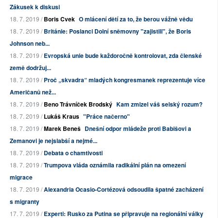
Zákusek k diskusi
18. 7. 2019 /
Boris Cvek
O mlácení dětí za to, že berou vážně vědu
18. 7. 2019 /
Británie: Poslanci Dolní sněmovny "zajistili", že Boris
Johnson neb...
18. 7. 2019 /
Evropská unie bude každoročně kontrolovat, zda členské
země dodržuj...
18. 7. 2019 /
Proč „skvadra“ mladých kongresmanek reprezentuje více
Američanů než...
18. 7. 2019 /
Beno Trávníček Brodský
Kam zmizel váš selský rozum?
18. 7. 2019 /
Lukáš Kraus
"Práce načerno"
18. 7. 2019 /
Marek Beneš
Dnešní odpor mládeže proti Babišovi a
Zemanovi je nejslabší a nejmé...
18. 7. 2019 /
Debata o chamtivosti
18. 7. 2019 /
Trumpova vláda oznámila radikální plán na omezení
migrace
18. 7. 2019 /
Alexandria Ocasio-Cortézová odsoudila špatné zacházení
s migranty
17. 7. 2019 /
Experti: Rusko za Putina se připravuje na regionální války