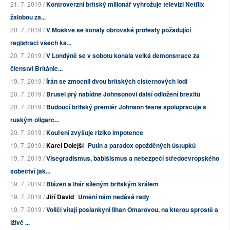
21. 7. 2019 /
Kontroverzní britský milionář vyhrožuje televizi Netflix
žalobou za...
20. 7. 2019 /
V Moskvě se konaly obrovské protesty požadující
registraci všech ka...
20. 7. 2019 /
V Londýně se v sobotu konala velká demonstrace za
členství Británie...
19. 7. 2019 /
Írán se zmocnil dvou britských cisternových lodí
20. 7. 2019 /
Brusel prý nabídne Johnsonovi další odložení brexitu
20. 7. 2019 /
Budoucí britský premiér Johnson těsně spolupracuje s
ruským oligarc...
20. 7. 2019 /
Kouření zvyšuje riziko impotence
19. 7. 2019 /
Karel Dolejší
Putin a paradox opožděných ústupků
19. 7. 2019 /
Visegradismus, babišismus a nebezpečí středoevropského
sobectví jak...
19. 7. 2019 /
Blázen a lhář šíleným britským králem
19. 7. 2019 /
Jiří David
Umění nám nedává rady
19. 7. 2019 /
Voliči vítají poslankyni Ilhan Omarovou, na kterou sprostě a
lživě ...