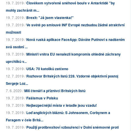
19. 7. 2019 /
Člověkem vytvořené sněhové bouře v Antarktidě "by
mohly zachránit m...
19. 7. 2019 /
Brexit: "Já jsem vlastenka!"
19. 7. 2019 /
Ve světě po smlouvě INF Evropě nezbudou žádné atraktivní
možnosti
19. 7. 2019 /
Nová ruská aplikace FaceApp: Dáváte Putinovi s nadšením
svá osobní ...
19. 7. 2019 /
Ministři vnitra EU nenalezli kompromis ohledně záchrany
uprchlíků v...
19. 7. 2019 /
USA: 70 katolíků zatčeno
12. 7. 2019 /
Rozhovor Britských listů 228. Vzdorně objektivní postoj
Sergeje Loz...
7. 6. 2020 /
Milí čtenáři a příznivci Britských listů
19. 7. 2019 /
Fašismus v Polsku
19. 7. 2019 /
Nejbezpečnější místa v letadle jsou vzadu!
19. 7. 2019 /
Loď anglických bláznů: S Johnsonem, Corbynem a
Faragem v čele Britá...
19. 7. 2019 /
Použijí protibrexitoví vzbouřenci v Dolní sněmovně proti