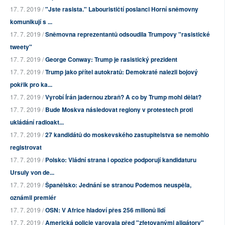
17. 7. 2019 /
"Jste rasista." Labourističtí poslanci Horní sněmovny
komunikují s ...
17. 7. 2019 /
Sněmovna reprezentantů odsoudila Trumpovy "rasistické
tweety"
17. 7. 2019 /
George Conway: Trump je rasistický prezident
17. 7. 2019 /
Trump jako přítel autokratů: Demokraté nalezli bojový
pokřik pro ka...
17. 7. 2019 /
Vyrobí Írán jadernou zbraň? A co by Trump mohl dělat?
17. 7. 2019 /
Bude Moskva následovat regiony v protestech proti
ukládání radioakt...
17. 7. 2019 /
27 kandidátů do moskevského zastupitelstva se nemohlo
registrovat
17. 7. 2019 /
Polsko: Vládní strana i opozice podporují kandidaturu
Ursuly von de...
17. 7. 2019 /
Španělsko: Jednání se stranou Podemos neuspěla,
oznámil premiér
17. 7. 2019 /
OSN: V Africe hladoví přes 256 milionů lidí
17. 7. 2019 /
Americká policie varovala před "zfetovanými aligátory"