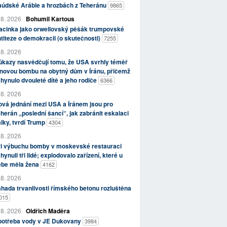
aúdské Arábie a hrozbách z Teheránu
9865
 8. 2026
Bohumil Kartous
acinka jako orwellovský pěšák trumpovské
titeze o demokracii (o skutečnosti)
7255
 8. 2026
kazy nasvědčují tomu, že USA svrhly téměř
novou bombu na obytný dům v Íránu, přičemž
hynulo dvouleté dítě a jeho rodiče
6366
 8. 2026
vá jednání mezi USA a Íránem jsou pro
herán „poslední šancí“, jak zabránit eskalaci
lky, tvrdí Trump
4304
 8. 2026
ři výbuchu bomby v moskevské restauraci
hynuli tři lidé; explodovalo zařízení, které u
ebe měla žena
4162
 8. 2026
hada trvanlivosti římského betonu rozluštěna
015
 8. 2026
Oldřich Maděra
potřeba vody v JE Dukovany
3984