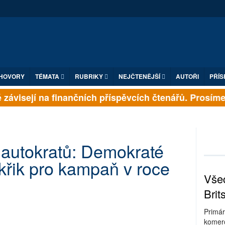
HOVORY
TÉMATA
RUBRIKY
NEJČTENĚJŠÍ
AUTOŘI
PŘÍS
závisejí na finančních příspěvcích čtenářů. Prosíme, p
l autokratů: Demokraté
okřik pro kampaň v roce
Všec
Brit
Primár
komerc