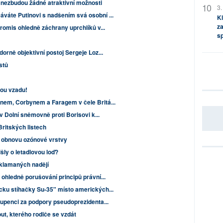
 nezbudou žádné atraktivní možnosti
3.
váte Putinovi s nadšením svá osobní ...
Kl
za
promis ohledně záchrany uprchlíků v...
s
orně objektivní postoj Sergeje Loz...
istů
sou vzadu!
nem, Corbynem a Faragem v čele Britá...
 v Dolní sněmovně proti Borisovi k...
Britských listech
í obnovu ozónové vrstvy
šly o letadlovou loď?
 zklamaných nadějí
 ohledně porušování principů právní...
cku stíhačky Su-35" místo amerických...
oupenci za podpory pseudoprezidenta...
ut, kterého rodiče se vzdát