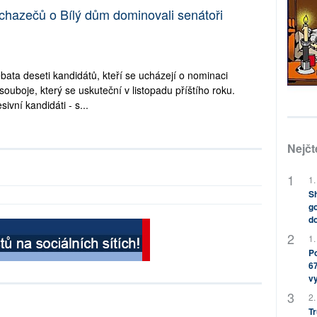
hazečů o Bílý dům dominovali senátoři
ata deseti kandidátů, kteří se ucházejí o nominaci
uboje, který se uskuteční v listopadu příštího roku.
ivní kandidáti - s...
Nejčt
1.
Sh
go
do
1.
Po
67
v
2.
Tr