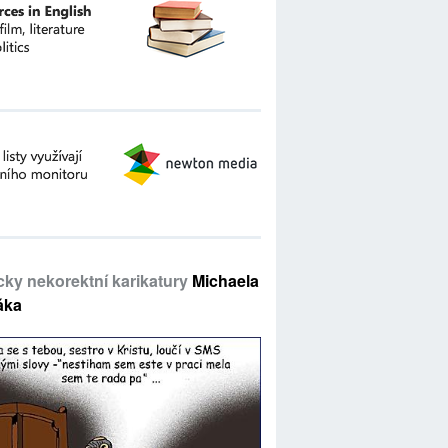
icky nekorektní karikatury
Michaela
áka