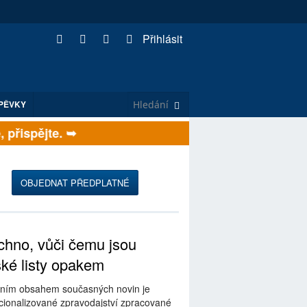
Přihlásit
PĚVKY
řispějte. ➥
OBJEDNAT PŘEDPLATNÉ
hno, vůči čemu jsou
ské listy opakem
ním obsahem současných novin je
ionalizované zpravodajství zpracované