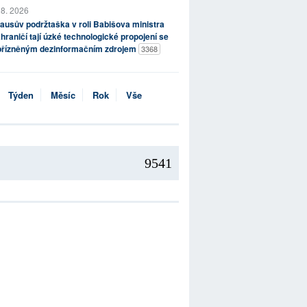
 8. 2026
ausův podržtaška v roli Babišova ministra
hraničí tají úzké technologické propojení se
přízněným dezinformačním zdrojem
3368
Týden
Měsíc
Rok
Vše
9541