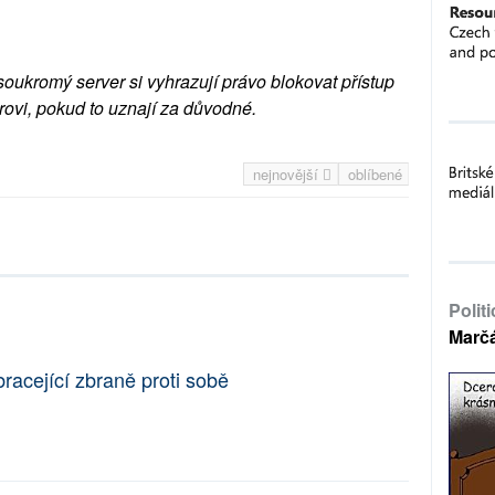
soukromý server si vyhrazují právo blokovat přístup
rovi, pokud to uznají za důvodné.
nejnovější
oblíbené
Polit
Marč
racející zbraně proti sobě