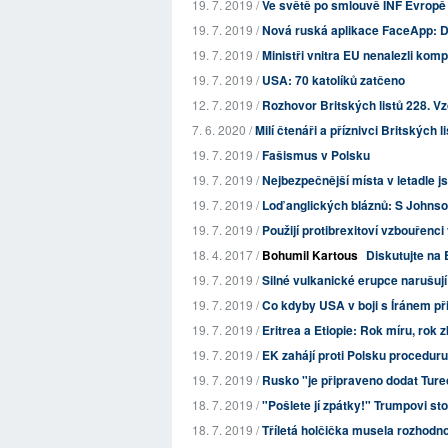
19. 7. 2019 /
Ve světě po smlouvě INF Evropě
19. 7. 2019 /
Nová ruská aplikace FaceApp: Dá
19. 7. 2019 /
Ministři vnitra EU nenalezli kom
19. 7. 2019 /
USA: 70 katolíků zatčeno
12. 7. 2019 /
Rozhovor Britských listů 228. Vzd
7. 6. 2020 /
Milí čtenáři a příznivci Britských l
19. 7. 2019 /
Fašismus v Polsku
19. 7. 2019 /
Nejbezpečnější místa v letadle j
19. 7. 2019 /
Loď anglických bláznů: S Johnso
19. 7. 2019 /
Použijí protibrexitoví vzbouřenci
18. 4. 2017 /
Bohumil Kartous
Diskutujte na 
19. 7. 2019 /
Silné vulkanické erupce narušuj
19. 7. 2019 /
Co kdyby USA v boji s Íránem při
19. 7. 2019 /
Eritrea a Etiopie: Rok míru, rok
19. 7. 2019 /
EK zahájí proti Polsku proceduru
19. 7. 2019 /
Rusko "je připraveno dodat Ture
18. 7. 2019 /
"Pošlete jí zpátky!" Trumpovi st
18. 7. 2019 /
Tříletá holčička musela rozhodno