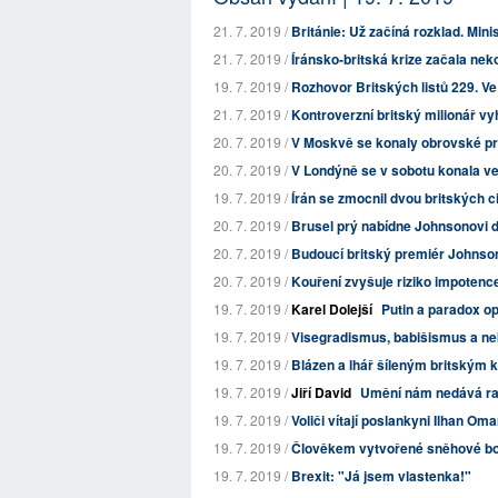
21. 7. 2019 /
Británie: Už začíná rozklad. Minist
21. 7. 2019 /
Íránsko-britská krize začala nek
19. 7. 2019 /
Rozhovor Britských listů 229. V
21. 7. 2019 /
Kontroverzní britský milionář vyhr
20. 7. 2019 /
V Moskvě se konaly obrovské prot
20. 7. 2019 /
V Londýně se v sobotu konala vel
19. 7. 2019 /
Írán se zmocnil dvou britských c
20. 7. 2019 /
Brusel prý nabídne Johnsonovi da
20. 7. 2019 /
Budoucí britský premiér Johnson
20. 7. 2019 /
Kouření zvyšuje riziko impotenc
19. 7. 2019 /
Karel Dolejší
Putin a paradox o
19. 7. 2019 /
Visegradismus, babišismus a neb
19. 7. 2019 /
Blázen a lhář šíleným britským 
19. 7. 2019 /
Jiří David
Umění nám nedává r
19. 7. 2019 /
Voliči vítají poslankyni Ilhan Oma
19. 7. 2019 /
Člověkem vytvořené sněhové bouř
19. 7. 2019 /
Brexit: "Já jsem vlastenka!"