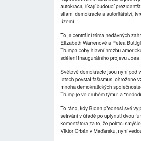
autokracii, říkají budoucí prezidentš
silami demokracie a autoritářství, tv
území.
To je centrální téma nedávných zah
Elizabeth Warrenové a Petea Buttig
Trumpa coby hlavní hrozbu americké 
sdělení inaugurálního projevu Joea
Světové demokracie jsou nyní pod vě
letech povstal fašismus, ohrožené v
mnoha demokratických společnostec
Trump je ve druhém týmu" a "nedodr
To ráno, kdy Biden přednesl své vyjá
setrvání v úřadě po uplynutí dvou fu
komentátora za to, že politici smýšle
Viktor Orbán v Maďarsku, nyní vedo