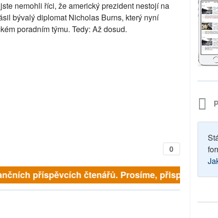
te nemohli říci, že americký prezident nestojí na
sil bývalý diplomat Nicholas Burns, který nyní
ckém poradním týmu. Tedy: Až dosud.
P
St
0
for
Ja
nčních příspěvcích čtenářů. Prosíme, přispějte. ➥