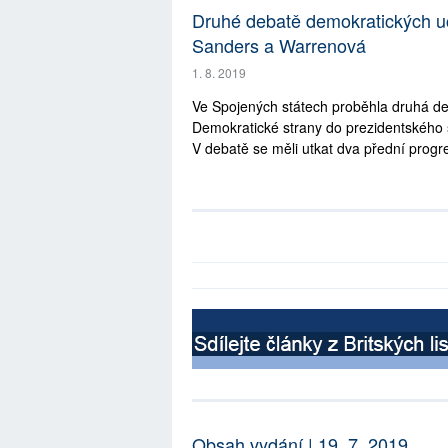
Druhé debatě demokratických uc
Sanders a Warrenová
1. 8. 2019
Ve Spojených státech proběhla druhá deb
Demokratické strany do prezidentského so
V debatě se měli utkat dva přední progres
Obsah vydání | 19. 7. 2019