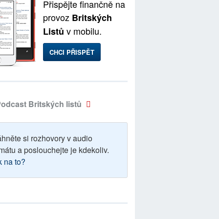
Přispějte finančně na
provoz
Britských
v mobilu.
Listů
CHCI PŘISPĚT
odcast Britských listů
áhněte si rozhovory v audio
mátu a poslouchejte je kdekoliv.
k na to?