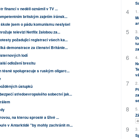
S
r financí v neděli oznámil v TV ...
1.
ompetentním britským zajetím íránsk...
M
an
e škole jsem o pádu komunismu neslyšel
3.
ožuje televizi Netflix žalobou za...
Dů
esty požadující registraci všech ka...
tu
ká demonstrace za členství Británie...
za
isternových lodí
4.
lší odložení brexitu
No
Te
 těsně spolupracuje s ruským oligarc...
vá
e
2.
požděných ústupků
P
ezpečí středoevropského sobectví jak...
za
s
králem
5.
ady
Zá
rovou, na kterou sprostě a lživě ...
4
e v Antarktidě "by mohly zachránit m...
3.
S