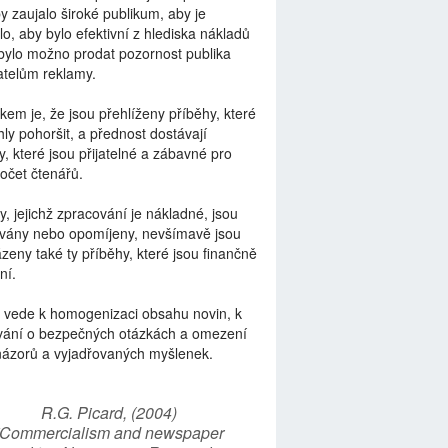
by zaujalo široké publikum, aby je
lo, aby bylo efektivní z hlediska nákladů
bylo možno prodat pozornost publika
telům reklamy.
kem je, že jsou přehlíženy příběhy, které
ly pohoršit, a přednost dostávají
y, které jsou přijatelné a zábavné pro
počet čtenářů.
y, jejichž zpracování je nákladné, jsou
vány nebo opomíjeny, nevšímavě jsou
zeny také ty příběhy, které jsou finančně
ní.
 vede k homogenizaci obsahu novin, k
vání o bezpečných otázkách a omezení
názorů a vyjadřovaných myšlenek.
R.G. Picard, (2004)
“Commercialism and newspaper