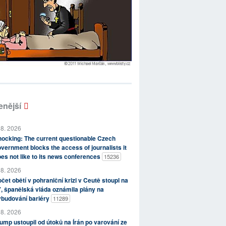
enější
 8. 2026
ocking: The current questionable Czech
vernment blocks the access of journalists it
es not like to its news conferences
15236
 8. 2026
čet obětí v pohraniční krizi v Ceutě stoupl na
, španělská vláda oznámila plány na
ybudování bariéry
11289
 8. 2026
ump ustoupil od útoků na Írán po varování ze