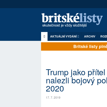
AKTUÁLNÍ VYDÁNÍ
ARCHIV
ROZ
Britské listy plně 
Trump jako příte
nalezli bojový p
2020
17. 7. 2019