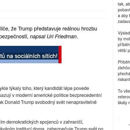
tak, a
pobavi
a aby 
zadava
liče, že Trump představuje reálnou hrozbu
Výsled
 bezpečnosti,
.
napsal Uri Friedman
by moh
příběh
větší 
Příběh
zlehčo
přechá
riskant
kle týkaly toho, který kandidát lépe povede
To vše
azují v moderní americké politice bezprecedentní
refero
inak Donald Trump svobodný svět nenapravitelně
škály 
ím demokratických spojenců v zahraničí,
váním institucí doma, zabezpečuje Trump svět po