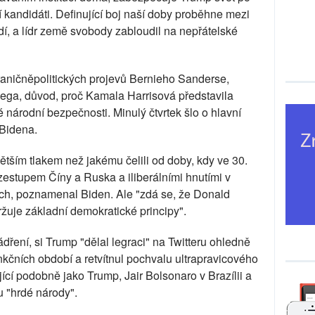
tí kandidáti. Definující boj naší doby proběhne mezi
rdí, a lídr země svobody zabloudil na nepřátelské
raničněpolitických projevů Bernieho Sanderse,
iega, důvod, proč Kamala Harrisová představila
národní bezpečnosti. Minulý čtvrtek šlo o hlavní
 Bidena.
tším tlakem než jakému čelili od doby, kdy ve 30.
zestupem Číny a Ruska a iliberálními hnutími v
h, poznamenal Biden. Ale "zdá se, že Donald
žuje základní demokratické principy".
dření, si Trump "dělal legraci" na Twitteru ohledně
nkčních období a retvítnul pochvalu ultrapravicového
jící podobně jako Trump, Jair Bolsonaro v Brazílii a
u "hrdé národy".