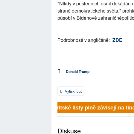
"Nikdy v posledních osmi dekádách js
straně demokratického světa," prohlá
působí v Bidenově zahraničněpoliti
Podrobnosti v angličtině:
ZDE
Donald Trump
Vytisknout
Britské listy plně závisejí na fina
Diskuse