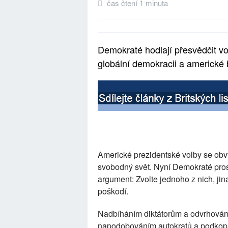
čas čtení 1 minuta
Demokraté hodlají přesvědčit vo
globální demokracii a americké
Americké prezidentské volby se obvy
svobodný svět. Nyní Demokraté pros
argument: Zvolte jednoho z nich, j
poškodí.
Nadbíháním diktátorům a odvrhován
napodobováním autokratů a podkopá