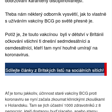
dodržování karantény disciplinovanější.
Třeba nám některý odborník vysvětlí, jak to vlastně
s užíváním vakcíny BCG po světě přesně je.
Potíž je, že touto vakcínou byli v dětství v Británii
očkováni všichni ti dnešní sedmdesátníci a
osmdesátníci, kteří tam nyní houfně umírají na
koronavirus.
Ať je tomu jakkoliv, účinnost staré vakcíny BCG proti
koronaviru se nyní začala zkoumat klinickými zkouškami
v Holandsku. Tam se jich účastní 1000 zdravotníků z 8
nemocnic, kteří dostanou buď placebo, anebo starou