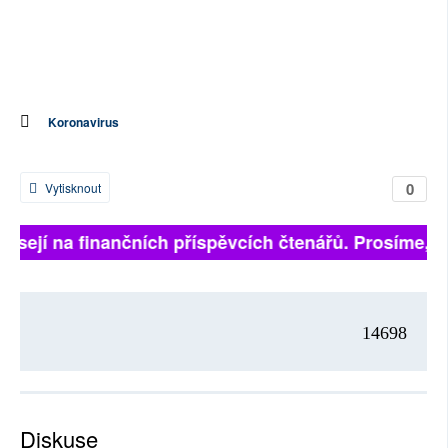
Koronavirus
0
Vytisknout
visejí na finančních příspěvcích čtenářů. Prosíme, při
14698
Diskuse