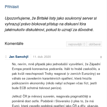
Přihlásit
Upozorňujeme, že Britské listy jako soukromý server si
vyhrazují právo blokovat přístup na diskusní fóra
jakémukoliv diskutérovi, pokud to uznají za důvodné.
Komentáře
nejnovější
oblíbené
Jan Samohýl
11. dub. 2020
0
No, nevím, mně připadá jako jednodušší vysvětlení, že Západní
Evropa prostě koronavirus podcenila. Itálii to hrubě zaskočilo, a
pak kvůli neschopnosti Troiky reagovat (v zemích Eurozóny) se
váhalo se zavedením karanténních opatření, která hrozila
poškozením ekonomiky (nikdo nebyl schopen včas říct, jestli
bude ECB ochotná tisknout peníze).
Jelikož ČR je měnový suverén, reagovala pragmatičtěji a
poměrně dost ostře. Podobně i Slovensko (i přes to, že má
Euro), které zavedlo podobná opatření jako ČR a dřív, ukazuje,