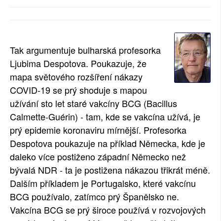
SOCIÁLNÍ SÍTĚ
RUBRIKY
Tak argumentuje bulharská profesorka
PLNÁ VERZE STRÁNEK
Ljubima Despotova. Poukazuje, že
mapa světového rozšíření nákazy
COVID-19 se prý shoduje s mapou
užívání sto let staré vakcíny BCG (Bacillus
Calmette-Guérin) - tam, kde se vakcína užívá, je
prý epidemie koronaviru mírnější. Profesorka
Despotova poukazuje na příklad Německa, kde je
daleko více postiženo západní Německo než
bývalá NDR - ta je postižena nákazou třikrát méně.
Dalším příkladem je Portugalsko, které vakcínu
BCG používalo, zatímco prý Španělsko ne.
Vakcína BCG se prý široce používá v rozvojových