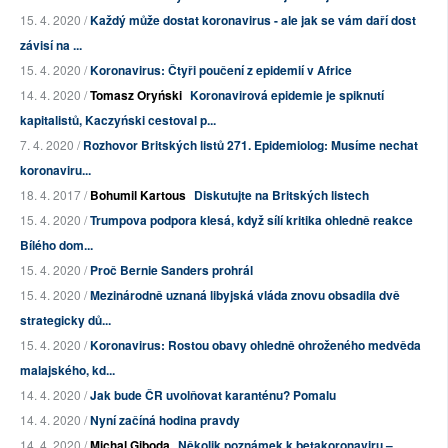
15. 4. 2020 /
Každý může dostat koronavirus - ale jak se vám daří dost
závisí na ...
15. 4. 2020 /
Koronavirus: Čtyři poučení z epidemií v Africe
14. 4. 2020 /
Tomasz Oryński
Koronavirová epidemie je spiknutí
kapitalistů, Kaczyński cestoval p...
7. 4. 2020 /
Rozhovor Britských listů 271. Epidemiolog: Musíme nechat
koronaviru...
18. 4. 2017 /
Bohumil Kartous
Diskutujte na Britských listech
15. 4. 2020 /
Trumpova podpora klesá, když sílí kritika ohledně reakce
Bílého dom...
15. 4. 2020 /
Proč Bernie Sanders prohrál
15. 4. 2020 /
Mezinárodně uznaná libyjská vláda znovu obsadila dvě
strategicky dů...
15. 4. 2020 /
Koronavirus: Rostou obavy ohledně ohroženého medvěda
malajského, kd...
14. 4. 2020 /
Jak bude ČR uvolňovat karanténu? Pomalu
14. 4. 2020 /
Nyní začíná hodina pravdy
14. 4. 2020 /
Michal Giboda
Několik poznámek k betakoronaviru –