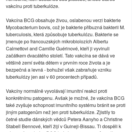
vakcínu proti tuberkulóze.
Vakcína BCG obsahuje živou, oslabenou verzi bakterie
Mycobacterium bovis, což je bakterie příbuzná bakterii M.
tuberculosis, která způsobuje tuberkulózu. Bakterie se
jmenuje po francouzských mikrobiolozích Albertu
Calmettovi and Camille Guérinové, kteří ji vyvinuli
začátkem dvacátého století. Tato vakcína se dává ve
většině zemí světa dětem v prvním roce života a je
bezpečná a levná - bohužel však zabraňuje vzniku
tuberkulózy jen asi v 60 procentech případů.
Vakcíny normálně vyvolávají imunitní reakci proti
konkrétnímu patogenu. Avšak je možné, že vakcína BCG
také zvyšuje schopnost imunitního systému bránit se proti
jiným patogenům než jen proti tuberkulóze. Zjistily to
četné studie dánských vědců Petera Aanyho a Christine
Stabell Bennové, kteří žijí v Guineji-Bissau. Ti dospěli k