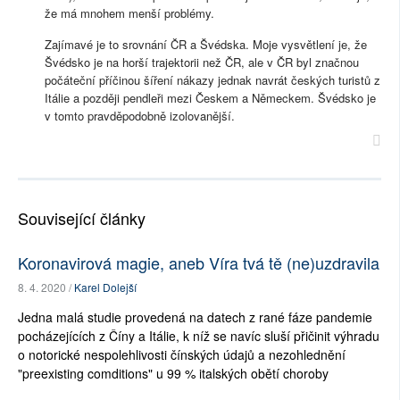
že má mnohem menší problémy.
Zajímavé je to srovnání ČR a Švédska. Moje vysvětlení je, že
Švédsko je na horší trajektorii než ČR, ale v ČR byl značnou
počáteční příčinou šíření nákazy jednak navrát českých turistů z
Itálie a později pendleři mezi Českem a Německem. Švédsko je
v tomto pravděpodobně izolovanější.
Související články
Koronavirová magie, aneb Víra tvá tě (ne)uzdravila
8. 4. 2020 /
Karel Dolejší
Jedna malá studie provedená na datech z rané fáze pandemie
pocházejících z Číny a Itálie, k níž se navíc sluší přičinit výhradu
o notorické nespolehlivosti čínských údajů a nezohlednění
"preexisting comditions" u 99 % italských obětí choroby