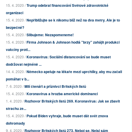
15. 4. 2020 /
Trump odebral financování Světové zdravotnické
organizaci
15. 4. 2020 /
Nepřibližujte se k nikomu blíž než na dva metry. Ale je to
bezpečné?
15. 4. 2020 /
Slibujeme: Nezapomeneme!
15. 4. 2020 /
Firma Johnson & Johnson hodlá "brzy" zahájit produkci
vakcíny proti...
15. 4. 2020 /
Koronavirus: Sociální distancování se bude muset
dodržovat nejméně ...
14. 4. 2020 /
Německo apeluje na lékaře mezi uprchlíky, aby mu začali
pomáhat v b...
7. 6. 2020 /
Milí čtenáři a příznivci Britských listů
15. 4. 2020 /
Koronavirus a hrozba americké dominanci
1. 4. 2020 /
Rozhovor Britských listů 269. Koronavirus: Jak se zbavit
strachu ze...
15. 4. 2020 /
Pokud Biden vyhraje, bude muset dát svět znova
dohromady
9. 4. 2020 /
Rozhovor Britských listů 273. Neboj se. Nejsi sám