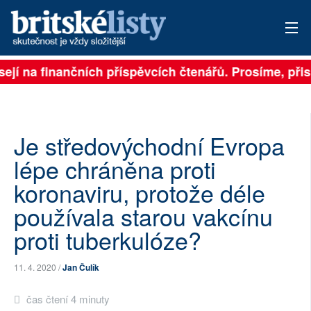
sejí na finančních příspěvcích čtenářů. Prosíme, přisp
PŘIHLÁSIT
AKTUÁLNÍ VYDÁNÍ
ARCHIV
Je středovýchodní Evropa
lépe chráněna proti
ROZHOVORY
koronaviru, protože déle
TÉMATA
používala starou vakcínu
proti tuberkulóze?
NEJČTENĚJŠÍ ZA 7 DNÍ
AUTOŘI
11. 4. 2020 /
Jan Čulík
PŘÍSPĚVKY NA PROVOZ
čas čtení 4 minuty