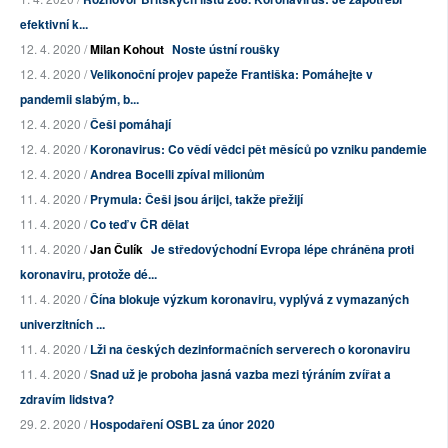
efektivní k...
12. 4. 2020 /
Milan Kohout
Noste ústní roušky
12. 4. 2020 /
Velikonoční projev papeže Františka: Pomáhejte v
pandemii slabým, b...
12. 4. 2020 /
Češi pomáhají
12. 4. 2020 /
Koronavirus: Co vědí vědci pět měsíců po vzniku pandemie
12. 4. 2020 /
Andrea Bocelli zpíval milionům
11. 4. 2020 /
Prymula: Češi jsou árijci, takže přežijí
11. 4. 2020 /
Co teď v ČR dělat
11. 4. 2020 /
Jan Čulík
Je středovýchodní Evropa lépe chráněna proti
koronaviru, protože dé...
11. 4. 2020 /
Čína blokuje výzkum koronaviru, vyplývá z vymazaných
univerzitních ...
11. 4. 2020 /
Lži na českých dezinformačních serverech o koronaviru
11. 4. 2020 /
Snad už je proboha jasná vazba mezi týráním zvířat a
zdravím lidstva?
29. 2. 2020 /
Hospodaření OSBL za únor 2020