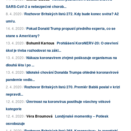
SARS-CoV-2 a nebezpečné chorob...
8. 4. 2020 /
Rozhovor Britských listů 272. Kdy bude konec světa? Až
umřu.
14. 4. 2020 /
Pokud Donald Trump propustí předního experta, co se
stane s Američany?
13. 4. 2020 /
Bohumil Kartous
Prohlášení KoroNERV-20: O otevření
škol je třeba rozhodovat na zákl...
13. 4. 2020 /
Nákaza koronavirem zřejmě poškozuje organismus na
dlouhá léta i po ...
13. 4. 2020 /
Idiotské chování Donalda Trumpa ohledně koronavirové
pandemie vedlo...
2. 4. 2020 /
Rozhovor Britských listů 270. Premiér Babiš poslal v krizi
nepravdi...
12. 4. 2020 /
Úmrtnost na koronvirus postihuje všechny věkové
kategorie
12. 4. 2020 /
Věra Broumová
Londýnské momentky – Potlesk
osvobozuje
1. 4. 2020 /
Rozhovor Britských listů 268. Koronavirus: Je zapotřebí