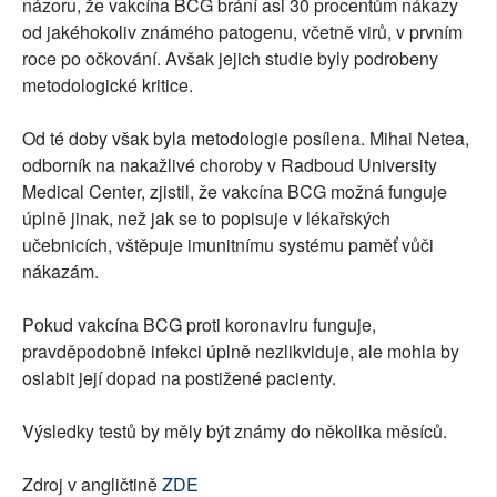
názoru, že vakcína BCG brání asi 30 procentům nákazy
od jakéhokoliv známého patogenu, včetně virů, v prvním
roce po očkování. Avšak jejich studie byly podrobeny
metodologické kritice.
Od té doby však byla metodologie posílena. Mihai Netea,
odborník na nakažlivé choroby v Radboud University
Medical Center, zjistil, že vakcína BCG možná funguje
úplně jinak, než jak se to popisuje v lékařských
učebnicích, vštěpuje imunitnímu systému paměť vůči
nákazám.
Pokud vakcína BCG proti koronaviru funguje,
pravděpodobně infekci úplně nezlikviduje, ale mohla by
oslabit její dopad na postižené pacienty.
Výsledky testů by měly být známy do několika měsíců.
Zdroj v angličtině
ZDE