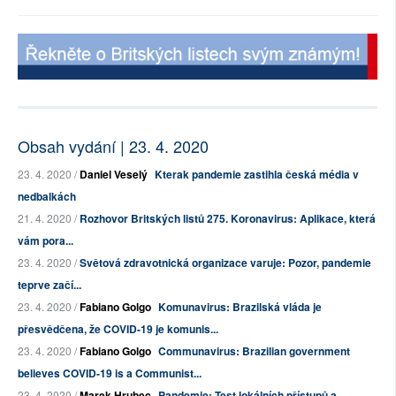
Obsah vydání | 23. 4. 2020
23. 4. 2020 /
Daniel Veselý
Kterak pandemie zastihla česká média v
nedbalkách
21. 4. 2020 /
Rozhovor Britských listů 275. Koronavirus: Aplikace, která
vám pora...
23. 4. 2020 /
Světová zdravotnická organizace varuje: Pozor, pandemie
teprve začí...
23. 4. 2020 /
Fabiano Golgo
Komunavirus: Brazilská vláda je
přesvědčena, že COVID-19 je komunis...
23. 4. 2020 /
Fabiano Golgo
Communavirus: Brazilian government
believes COVID-19 is a Communist...
23. 4. 2020 /
Marek Hrubec
Pandemie: Test lokálních přístupů a