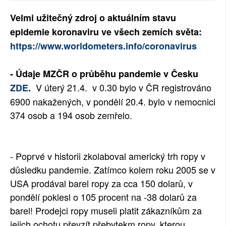
SOCIÁLNÍ SÍTĚ
Velmi užitečný zdroj o aktuálním stavu
epidemie koronaviru ve všech zemích světa:
RUBRIKY
https://www.worldometers.info/coronavirus
PLNÁ VERZE STRÁNEK
- Údaje MZČR o průběhu pandemie v Česku
V úterý 21.4. v 0.30 bylo v ČR registrováno
ZDE
.
6900 nakažených, v pondělí 20.4. bylo v nemocnici
374 osob a 194 osob zemřelo.
- Poprvé v historii zkolaboval americký trh ropy v
důsledku pandemie. Zatímco kolem roku 2005 se v
USA prodával barel ropy za cca 150 dolarů, v
pondělí poklesl o 105 procent na -38 dolarů za
barel! Prodejci ropy museli platit zákazníkům za
jejich ochotu převzít přebytekm ropy, kterou