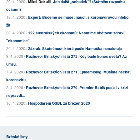
20. 4. 2020 /
Miloš Dokulil
Jen další „schodek“? (Státního rozpočtu
ovšem!)
18. 4. 2020 /
Expert: Budeme se muset naučit s koronavirovou infekcí
žít
20. 4. 2020 /
122 australských ekonomů: Nesmíme obětovat zdraví
"ekonomice"
20. 4. 2020 /
Zázrak. Skutečnost, která podle Hamáčka neexistuje
8. 4. 2020 /
Rozhovor Britských listů 272. Kdy bude konec světa? Až
umřu.
7. 4. 2020 /
Rozhovor Britských listů 271. Epidemiolog: Musíme nechat
koronaviru...
2. 4. 2020 /
Rozhovor Britských listů 270. Premiér Babiš poslal v krizi
nepravdi...
16. 4. 2020 /
Hospodaření OSBL za březen 2020
Britské listy