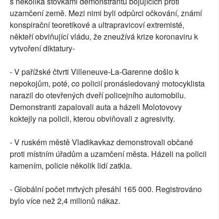
s několika stovkami demonstrantů bojujících proti
uzamčení země. Mezi nimi byli odpůrci očkování, známí
konspirační teoretikové a ultrapravicoví extremisté,
někteří obviňující vládu, že zneužívá krize koronaviru k
vytvoření diktatury-
- V pařížské čtvrti Villeneuve-La-Garenne došlo k
nepokojům, poté, co policií pronásledovaný motocyklista
narazil do otevřených dveří policejního automobilu.
Demonstranti zapalovali auta a házeli Molotovovy
koktejly na policii, kterou obviňovali z agresivity.
- V ruském městě Vladikavkaz demonstrovali občané
proti místním úřadům a uzamčení města. Házeli na policii
kamením, policie několik lidí zatkla.
- Globální počet mrtvých přesáhl 165 000. Registrováno
bylo více než 2,4 milionů nákaz.