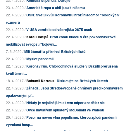
23. 4. 2020 /
Romská stipendia. Darujte!
23. 4. 2020 /
Americká ropa a uhlí jsou k ničemu
22. 4. 2020 /
OSN: Světu kvůli koronaviru hrozí hladomor "biblických"
rozměrů
22. 4. 2020 /
V USA zemřelo od včerejška 2675 osob
22. 4. 2020 /
Karel Dolejší
Proti komu budou v éře pokoronavirové
mobilizovat evropští "bojovní...
7. 6. 2020 /
Milí čtenáři a příznivci Britských listů
22. 4. 2020 /
Myslet pandemii
22. 4. 2020 /
Koronavirus: Chlorochinová studie v Brazílii přerušena
kvůli úmrtí ...
18. 4. 2017 /
Bohumil Kartous
Diskutujte na Britských listech
22. 4. 2020 /
Záhada: Jsou Středoevropané chráněni před koronavirem
opakovaným př...
22. 4. 2020 /
Někdy je nejsilnějším aktem odporu nedělat nic
22. 4. 2020 /
Ovce navštívily opuštěný McDonald ve Walesu
20. 4. 2020 /
Pozor na novou vlnu populismu, kterou zplodí pandemií
vyvolaná hosp...