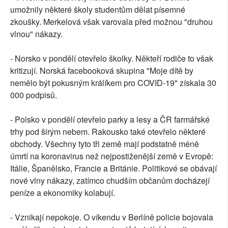
umožnily některé školy studentům dělat písemné
zkoušky. Merkelová však varovala před možnou "druhou
vlnou" nákazy.
- Norsko v pondělí otevřelo školky. Někteří rodiče to však
kritizují. Norská facebooková skupina "Moje dítě by
nemělo být pokusným králíkem pro COVID-19" získala 30
000 podpisů.
- Polsko v pondělí otevřelo parky a lesy a ČR farmářské
trhy pod širým nebem. Rakousko také otevřelo některé
obchody. Všechny tyto tři země mají podstatně méně
úmrtí na koronavirus než nejpostiženější země v Evropě:
Itálie, Španělsko, Francie a Británie. Politikové se obávají
nové vlny nákazy, zatímco chudším občanům docházejí
peníze a ekonomiky kolabují.
- Vznikají nepokoje. O víkendu v Berlíně policie bojovala