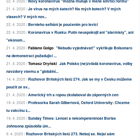
22. 4. 2020 /
Nový koronavirus "možná mutuje v méně smrtící formu"
21. 4. 2020 /
Je virus na mých šatech? Na mých botech? V mých
vlasech? V mých nov...
22. 4. 2020 /
Bernieho selhání je poučením pro levici
22. 4. 2020 /
Koronavirus v Rusku: Putin neuspokojil ani "alarmisty", ani
"ekonom...
21. 4. 2020 /
Fabiano Golgo
"Nebudu vyjednávat!" vykřikuje Bolsonaro
na demonstraci požadující ...
21. 4. 2020 /
Tomasz Oryński
Jak Polsko (ne)zvládá koronavirus, volby
navzdory všemu a "globální...
14. 4. 2020 /
Rozhovor Britských listů 274. Jak se my v Česku můžeme
poučit ze sv...
21. 4. 2020 /
Americký trh s ropou zkolaboval do záporných cen
19. 4. 2020 /
Profesorka Sarah Gilbertová, Oxford University: Chceme
tu vakcínu z...
19. 4. 2020 /
Sunday Times: Lenost a nekompetentnost Borise
Johnsona způsobila úm...
9. 4. 2020 /
Rozhovor Britských listů 273. Neboj se. Nejsi sám