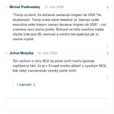
Michal Podhradsky
21. dub. 2020
0
"Trump oznámil, že dočasně zastavuje imigraci do USA."Ve
skutecnosti Trump vcera vecer tweetnul ze "planuje vydat
executive order kterym zastavi docasne imigraci do USA" - coz
znamena neco trochu jineho. Bohuzel se toho vsechna media
chytila (zde jsou BL nevinne) a vsichni ted spekuluji jak to
vastne myslel.
Julius Motyčka
21. dub. 2020
0
Ten výzkum o vlivu NO2 na počet úmrtí trochu ignoruje
nepříjemný fakt, že je v Evropě mnoho oblastí s vysokým NO2,
kde nebyl zaznamenán vysoký počet úmrtí.
1 odpověď