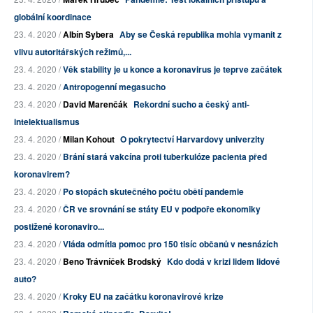
globální koordinace
23. 4. 2020 /
Albín Sybera
Aby se Česká republika mohla vymanit z
vlivu autoritářských režimů,...
23. 4. 2020 /
Věk stability je u konce a koronavirus je teprve začátek
23. 4. 2020 /
Antropogenní megasucho
23. 4. 2020 /
David Marenčák
Rekordní sucho a český anti-
intelektualismus
23. 4. 2020 /
Milan Kohout
O pokrytectví Harvardovy univerzity
23. 4. 2020 /
Brání stará vakcína proti tuberkulóze pacienta před
koronavirem?
23. 4. 2020 /
Po stopách skutečného počtu obětí pandemie
23. 4. 2020 /
ČR ve srovnání se státy EU v podpoře ekonomiky
postižené koronaviro...
23. 4. 2020 /
Vláda odmítla pomoc pro 150 tisíc občanů v nesnázích
23. 4. 2020 /
Beno Trávníček Brodský
Kdo dodá v krizi lidem lidové
auto?
23. 4. 2020 /
Kroky EU na začátku koronavirové krize