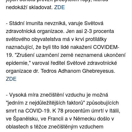
nedokáží skladovat.
ZDE
- Stádní imunita nevzniká, varuje Světová
zdravotnická organizace. Jen asi 2-3 procenta
světového obyvatelstva má v krvi protilátky
naznačující, že byli tito lidé nakaženi COVIDEM-
19. "Zrušení uzamčení země neznamená ukončení
epidemie," varoval ředitel Světové zdravotnické
organizace dr. Tedros Adhanom Ghebreyesus.
ZDE
- Vysoká míra znečištění vzduchu je možná
"jedním z nejdůležitějších faktorů" způsobujících
smrt na COVID-19. K 78 procentům úmrtí v Itálii,
ve Španělsku, ve Francii a v Německu došlo v
oblastech s těžce znečištěným vzduchem