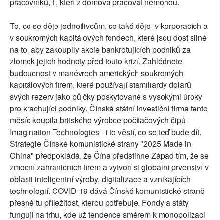
pracovníků, ti, kteří z domova pracovat nemohou.
To, co se děje jednotlivcům, se také děje v korporacích a
v soukromých kapitálových fondech, které jsou dost silné
na to, aby zakoupily akcie bankrotujících podniků za
zlomek jejich hodnoty před touto krizí. Zahlédnete
budoucnost v manévrech amerických soukromých
kapitálových firem, které používají stamiliardy dolarů
svých rezerv jako půjčky poskytované s vysokými úroky
pro krachující podniky. Čínská státní investiční firma tento
měsíc koupila britského výrobce počítačových čipů
Imagination Technologies - i to věstí, co se teď bude dít.
Strategie Čínské komunistické strany "2025 Made in
China" předpokládá, že Čína předstihne Západ tím, že se
zmocní zahraničních firem a vytvoří si globální prvenství v
oblasti inteligentní výroby, digitalizace a vznikajících
technologií. COVID-19 dává Čínské komunistické straně
přesně tu příležitost, kterou potřebuje. Fondy a státy
fungují na trhu, kde už tendence směrem k monopolizaci