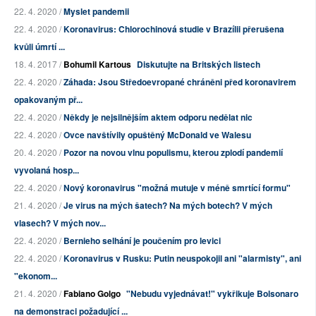
22. 4. 2020 /
Myslet pandemii
22. 4. 2020 /
Koronavirus: Chlorochinová studie v Brazílii přerušena
kvůli úmrtí ...
18. 4. 2017 /
Bohumil Kartous
Diskutujte na Britských listech
22. 4. 2020 /
Záhada: Jsou Středoevropané chráněni před koronavirem
opakovaným př...
22. 4. 2020 /
Někdy je nejsilnějším aktem odporu nedělat nic
22. 4. 2020 /
Ovce navštívily opuštěný McDonald ve Walesu
20. 4. 2020 /
Pozor na novou vlnu populismu, kterou zplodí pandemií
vyvolaná hosp...
22. 4. 2020 /
Nový koronavirus "možná mutuje v méně smrtící formu"
21. 4. 2020 /
Je virus na mých šatech? Na mých botech? V mých
vlasech? V mých nov...
22. 4. 2020 /
Bernieho selhání je poučením pro levici
22. 4. 2020 /
Koronavirus v Rusku: Putin neuspokojil ani "alarmisty", ani
"ekonom...
21. 4. 2020 /
Fabiano Golgo
"Nebudu vyjednávat!" vykřikuje Bolsonaro
na demonstraci požadující ...