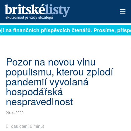
jí na finančních příspěvcích čtenářů. Prosíme, přispěj
PŘIHLÁSIT
AKTUÁLNÍ VYDÁNÍ
ARCHIV
Pozor na novou vlnu
populismu, kterou zplodí
ROZHOVORY
pandemií vyvolaná
TÉMATA
hospodářská
nespravedlnost
NEJČTENĚJŠÍ ZA 7 DNÍ
AUTOŘI
20. 4. 2020
PŘÍSPĚVKY NA PROVOZ
čas čtení 6 minut