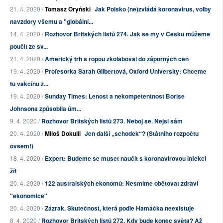
21. 4. 2020 /
Tomasz Oryński
Jak Polsko (ne)zvládá koronavirus, volby
navzdory všemu a "globální...
14. 4. 2020 /
Rozhovor Britských listů 274. Jak se my v Česku můžeme
poučit ze sv...
21. 4. 2020 /
Americký trh s ropou zkolaboval do záporných cen
19. 4. 2020 /
Profesorka Sarah Gilbertová, Oxford University: Chceme
tu vakcínu z...
19. 4. 2020 /
Sunday Times: Lenost a nekompetentnost Borise
Johnsona způsobila úm...
9. 4. 2020 /
Rozhovor Britských listů 273. Neboj se. Nejsi sám
20. 4. 2020 /
Miloš Dokulil
Jen další „schodek“? (Státního rozpočtu
ovšem!)
18. 4. 2020 /
Expert: Budeme se muset naučit s koronavirovou infekcí
žít
20. 4. 2020 /
122 australských ekonomů: Nesmíme obětovat zdraví
"ekonomice"
20. 4. 2020 /
Zázrak. Skutečnost, která podle Hamáčka neexistuje
8. 4. 2020 /
Rozhovor Britských listů 272. Kdy bude konec světa? Až