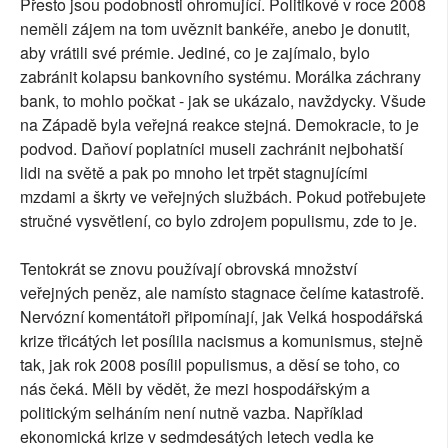
Přesto jsou podobnosti ohromující. Politikové v roce 2008
neměli zájem na tom uvěznit bankéře, anebo je donutit,
aby vrátili své prémie. Jediné, co je zajímalo, bylo
zabránit kolapsu bankovního systému. Morálka záchrany
bank, to mohlo počkat - jak se ukázalo, navždycky. Všude
na Západě byla veřejná reakce stejná. Demokracie, to je
podvod. Daňoví poplatníci museli zachránit nejbohatší
lidi na světě a pak po mnoho let trpět stagnujícími
mzdami a škrty ve veřejných službách. Pokud potřebujete
stručné vysvětlení, co bylo zdrojem populismu, zde to je.
Tentokrát se znovu používají obrovská množství
veřejných peněz, ale namísto stagnace čelíme katastrofě.
Nervózní komentátoři připomínají, jak Velká hospodářská
krize třicátých let posílila nacismus a komunismus, stejně
tak, jak rok 2008 posílil populismus, a děsí se toho, co
nás čeká. Měli by vědět, že mezi hospodářským a
politickým selháním není nutně vazba. Například
ekonomická krize v sedmdesátých letech vedla ke