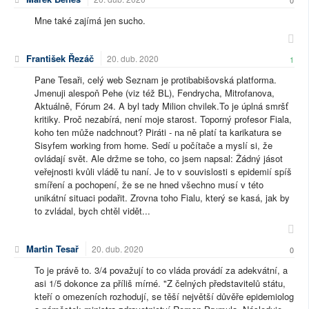
0
Mne také zajímá jen sucho.
František Řezáč
20. dub. 2020
1
Pane Tesaři, celý web Seznam je protibabišovská platforma.
Jmenuji alespoň Pehe (viz též BL), Fendrycha, Mitrofanova,
Aktuálně, Fórum 24. A byl tady Milion chvilek.To je úplná smršť
kritiky. Proč nezabírá, není moje starost. Toporný profesor Fiala,
koho ten může nadchnout? Piráti - na ně platí ta karikatura se
Sisyfem working from home. Sedí u počítače a myslí si, že
ovládají svět. Ale držme se toho, co jsem napsal: Žádný jásot
veřejnosti kvůli vládě tu naní. Je to v souvislosti s epidemií spíš
smíření a pochopení, že se ne hned všechno musí v této
unikátní situaci podařit. Zrovna toho Fialu, který se kasá, jak by
to zvládal, bych chtěl vidět...
Martin Tesař
20. dub. 2020
0
To je právě to. 3/4 považují to co vláda provádí za adekvátní, a
asi 1/5 dokonce za příliš mírné. "Z čelných představitelů státu,
kteří o omezeních rozhodují, se těší největší důvěře epidemiolog