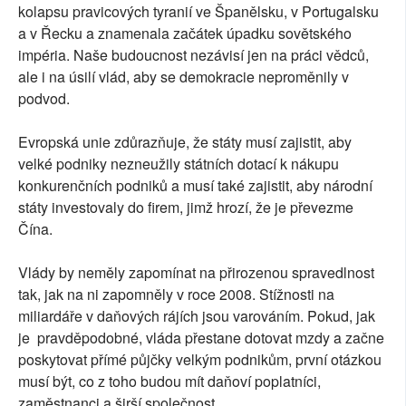
kolapsu pravicových tyranií ve Španělsku, v Portugalsku
a v Řecku a znamenala začátek úpadku sovětského
impéria. Naše budoucnost nezávisí jen na práci vědců,
ale i na úsilí vlád, aby se demokracie neproměnily v
podvod.
Evropská unie zdůrazňuje, že státy musí zajistit, aby
velké podniky nezneužily státních dotací k nákupu
konkurenčních podniků a musí také zajistit, aby národní
státy investovaly do firem, jimž hrozí, že je převezme
Čína.
Vlády by neměly zapomínat na přirozenou spravedlnost
tak, jak na ni zapomněly v roce 2008. Stížnosti na
miliardáře v daňových rájích jsou varováním. Pokud, jak
je pravděpodobné, vláda přestane dotovat mzdy a začne
poskytovat přímé půjčky velkým podnikům, první otázkou
musí být, co z toho budou mít daňoví poplatníci,
zaměstnanci a širší společnost.