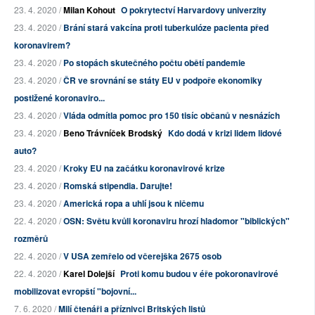
23. 4. 2020 /
Milan Kohout
O pokrytectví Harvardovy univerzity
23. 4. 2020 /
Brání stará vakcína proti tuberkulóze pacienta před
koronavirem?
23. 4. 2020 /
Po stopách skutečného počtu obětí pandemie
23. 4. 2020 /
ČR ve srovnání se státy EU v podpoře ekonomiky
postižené koronaviro...
23. 4. 2020 /
Vláda odmítla pomoc pro 150 tisíc občanů v nesnázích
23. 4. 2020 /
Beno Trávníček Brodský
Kdo dodá v krizi lidem lidové
auto?
23. 4. 2020 /
Kroky EU na začátku koronavirové krize
23. 4. 2020 /
Romská stipendia. Darujte!
23. 4. 2020 /
Americká ropa a uhlí jsou k ničemu
22. 4. 2020 /
OSN: Světu kvůli koronaviru hrozí hladomor "biblických"
rozměrů
22. 4. 2020 /
V USA zemřelo od včerejška 2675 osob
22. 4. 2020 /
Karel Dolejší
Proti komu budou v éře pokoronavirové
mobilizovat evropští "bojovní...
7. 6. 2020 /
Milí čtenáři a příznivci Britských listů