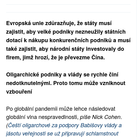
SOCIÁLNÍ SÍTĚ
RUBRIKY
Evropská unie zdůrazňuje, že státy musí
zajistit, aby velké podniky nezneužily státních
PLNÁ VERZE STRÁNEK
dotací k nákupu konkurenčních podniků a musí
také zajistit, aby národní státy investovaly do
firem, jimž hrozí, že je převezme Čína.
Oligarchické podniky a vlády se rychle činí
nedotknutelnými. Proto tomu může vzniknout
vzbouření
Po globální pandemii může lehce následovat
globální vlna nespravedlnosti,
.
píše Nick Cohen
(
Čeští oligarchové za podpory Babišovy vlády a
jásotu veřejnosti se už připravují schlamstnout