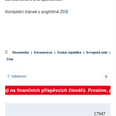
Kompletní článek v angličtině
ZDE
Ekonomika
|
Koronavirus
|
Česká republika
|
Evropská unie
|
Čína
0
Vytisknout
sejí na finančních příspěvcích čtenářů. Prosíme, přisp
17947