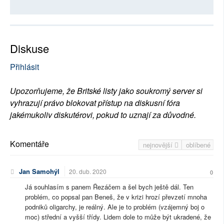
Diskuse
Přihlásit
Upozorňujeme, že Britské listy jako soukromý server si
vyhrazují právo blokovat přístup na diskusní fóra
jakémukoliv diskutérovi, pokud to uznají za důvodné.
Komentáře
nejnovější
oblíbené
Jan Samohýl
20. dub. 2020
0
Já souhlasím s panem Řezáčem a šel bych ještě dál. Ten
problém, co popsal pan Beneš, že v krizi hrozí převzetí mnoha
podniků oligarchy, je reálný. Ale je to problém (vzájemný boj o
moc) střední a vyšší třídy. Lidem dole to může být ukradené, že