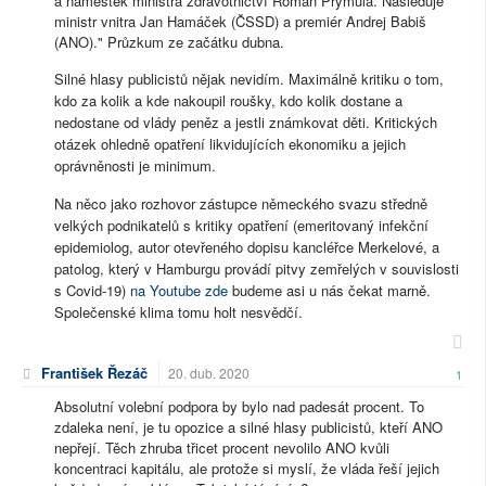
a náměstek ministra zdravotnictví Roman Prymula. Následuje
ministr vnitra Jan Hamáček (ČSSD) a premiér Andrej Babiš
(ANO)." Průzkum ze začátku dubna.
Silné hlasy publicistů nějak nevidím. Maximálně kritiku o tom,
kdo za kolik a kde nakoupil roušky, kdo kolik dostane a
nedostane od vlády peněz a jestli známkovat děti. Kritických
otázek ohledně opatření likvidujících ekonomiku a jejich
oprávněnosti je minimum.
Na něco jako rozhovor zástupce německého svazu středně
velkých podnikatelů s kritiky opatření (emeritovaný infekční
epidemiolog, autor otevřeného dopisu kancléřce Merkelové, a
patolog, který v Hamburgu provádí pitvy zemřelých v souvislosti
s Covid-19)
na Youtube zde
budeme asi u nás čekat marně.
Společenské klima tomu holt nesvědčí.
František Řezáč
20. dub. 2020
1
Absolutní volební podpora by bylo nad padesát procent. To
zdaleka není, je tu opozice a silné hlasy publicistů, kteří ANO
nepřejí. Těch zhruba třicet procent nevolilo ANO kvůli
koncentraci kapitálu, ale protože si myslí, že vláda řeší jejich