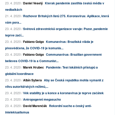
23. 4. 2020 /
Daniel Veselý
Kterak pandemie zastihla česká média v
nedbalkách
21. 4. 2020 /
Rozhovor Britských listů 275. Koronavirus: Aplikace, která
vám pora...
23. 4. 2020 /
Světová zdravotnická organizace varuje: Pozor, pandemie
teprve začí...
23. 4. 2020 /
Fabiano Golgo
Komunavirus: Brazilská vláda je
přesvědčena, že COVID-19 je komunis...
23. 4. 2020 /
Fabiano Golgo
Communavirus: Brazilian government
believes COVID-19 is a Communist...
23. 4. 2020 /
Marek Hrubec
Pandemie: Test lokálních přístupů a
globální koordinace
23. 4. 2020 /
Albín Sybera
Aby se Česká republika mohla vymanit z
vlivu autoritářských režimů,...
23. 4. 2020 /
Věk stability je u konce a koronavirus je teprve začátek
23. 4. 2020 /
Antropogenní megasucho
23. 4. 2020 /
David Marenčák
Rekordní sucho a český anti-
intelektualismus