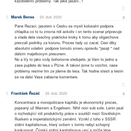
každodenní problémy. Tak jeké jásání..?
Marek Benes
20. dub. 2020
0
Pane Rezaci, jasotem v Cesku se mysli kolosalni podpora
chlapika co to tu zrovna ridi ackoliv i on tento scenar pripravuje
a vlada dela vsechny prakticke kroky k tomu aby oligarchove
prevzali podniky za korunu. Proces tady uz zacal. Cesi diky
absolutni volebni podpore tomuto smeru opravdu "jasaji " nad
dalsim majetkovym presunem.
No a Vy to jako vzdy bohorovne sledujete, je Vam to jedno a
zase pujdete do lesa u Plzne. A takovi jsme tu vsichni, nase
problemy resime tim ze jdeme do lesa. Tak hodne stesti a tesim
se na dalsi Vase zabavne komentare.
František Řezáč
20. dub. 2020
0
Koncentrace a monopolizace kapitálu je ekonomický proces,
popsaný už Marxem a Engelsem. Nihil novi sub sole. Lenin psal
o rozhodující roli produktivity práce v soutěži mezi Sovětským
Ruskem a imperialistickými zeměmi. Vznikl z toho v SSSR
státní kapitalismus, který ovšem v tomto nebyl schopný
konkurovat. Čínský státní kapitalismus umí a může lépe