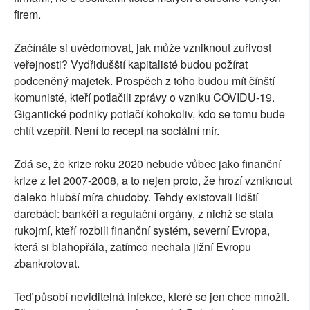
firem.
Začínáte si uvědomovat, jak může vzniknout zuřivost
veřejnosti? Vydřidušští kapitalisté budou požírat
podceněný majetek. Prospěch z toho budou mít čínští
komunisté, kteří potlačili zprávy o vzniku COVIDU-19.
Gigantické podniky potlačí kohokoliv, kdo se tomu bude
chtít vzepřít. Není to recept na sociální mír.
Zdá se, že krize roku 2020 nebude vůbec jako finanční
krize z let 2007-2008, a to nejen proto, že hrozí vzniknout
daleko hlubší míra chudoby. Tehdy existovali lidští
darebáci: bankéři a regulační orgány, z nichž se stala
rukojmí, kteří rozbili finanční systém, severní Evropa,
která si blahopřála, zatímco nechala jižní Evropu
zbankrotovat.
Teď působí neviditelná infekce, které se jen chce množit.