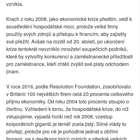
vznikla.
Krach z roku 2008, jako ekonomické krize předtím, vedl k
soustředění hospodářské moci, protože velké firmy
použily svých zdrojů a přístupu k financím, aby zajistily
své přežití. Avšak na rozdíl od 20. století, po ukončení
krize tentokrát nevzniklo množství soupeřícich podniků,
které by vytvořily konkurenci a zaměstnanecké příležitosti
pro zaměstnance, kteří chtěli zvýšit své platy odchodem
jinam.
V roce 2016, podle Resolution Foundation, zosobňovalo
v Británii 100 největších firem celá 23 procenta celkového
příjmu ekonomiky. Od roku 2004 toto procento stouplo o
čtvrtinu. Vzhledem k tomu, že hospodářská krize, do níž
vstupujeme, vypadá horší než rok 2008, vzestup
korporátních gigantů je téměř zcela jistý. Silné vlády to
přivítají, protože pro ně je pohodlné jednat s obřími
firmami, ne s desítkami tisíců malých a středně velkých