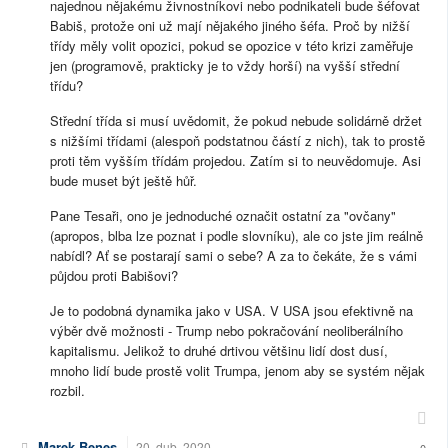
najednou nějakému živnostníkovi nebo podnikateli bude šéfovat
Babiš, protože oni už mají nějakého jiného šéfa. Proč by nižší
třídy měly volit opozici, pokud se opozice v této krizi zaměřuje
jen (programově, prakticky je to vždy horší) na vyšší střední
třídu?
Střední třída si musí uvědomit, že pokud nebude solidárně držet
s nižšími třídami (alespoň podstatnou částí z nich), tak to prostě
proti těm vyšším třídám projedou. Zatím si to neuvědomuje. Asi
bude muset být ještě hůř.
Pane Tesaři, ono je jednoduché označit ostatní za "ovčany"
(apropos, blba lze poznat i podle slovníku), ale co jste jim reálně
nabídl? Ať se postarají sami o sebe? A za to čekáte, že s vámi
půjdou proti Babišovi?
Je to podobná dynamika jako v USA. V USA jsou efektivně na
výběr dvě možnosti - Trump nebo pokračování neoliberálního
kapitalismu. Jelikož to druhé drtivou většinu lidí dost dusí,
mnoho lidí bude prostě volit Trumpa, jenom aby se systém nějak
rozbil.
Marek Benes
20. dub. 2020