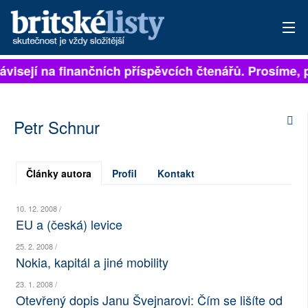
závisejí na finančních příspěvcích čtenářů. Prosíme, p
PŘIHLÁSIT
AKTUÁLNÍ VYDÁNÍ
Petr Schnur
ARCHIV
ROZHOVORY
Články autora
Profil
Kontakt
TÉMATA
10. 12. 2008 /
EU a (česká) levice
NEJČTENĚJŠÍ ZA 7 DNÍ
25. 2. 2008 /
Nokia, kapitál a jiné mobility
AUTOŘI
23. 1. 2008 /
PŘÍSPĚVKY NA PROVOZ
Otevřený dopis Janu Švejnarovi: Čím se lišíte od