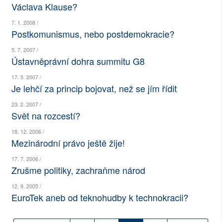
Václava Klause?
SOCIÁLNÍ SÍTĚ
7. 1. 2008 /
Postkomunismus, nebo postdemokracie?
RUBRIKY
5. 7. 2007 /
PLNÁ VERZE STRÁNEK
Ústavněprávní dohra summitu G8
17. 5. 2007 /
Je lehčí za princip bojovat, než se jím řídit
23. 2. 2007 /
Svět na rozcestí?
18. 12. 2006 /
Mezinárodní právo ještě žije!
17. 7. 2006 /
Zrušme politiky, zachraňme národ
12. 9. 2005 /
EuroTek aneb od teknohudby k technokracii?