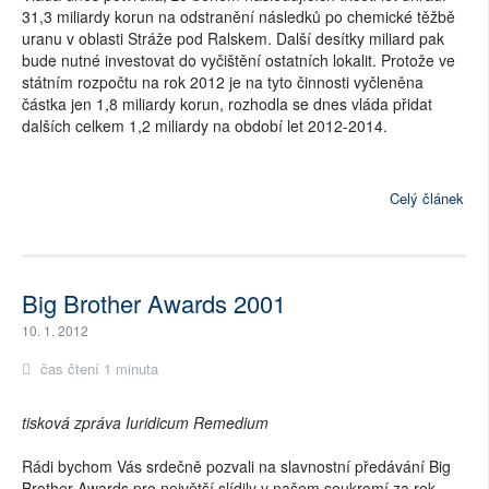
31,3 miliardy korun na odstranění následků po chemické těžbě
uranu v oblasti Stráže pod Ralskem. Další desítky miliard pak
bude nutné investovat do vyčištění ostatních lokalit. Protože ve
státním rozpočtu na rok 2012 je na tyto činnosti vyčleněna
částka jen 1,8 miliardy korun, rozhodla se dnes vláda přidat
dalších celkem 1,2 miliardy na období let 2012-2014.
Celý článek
Big Brother Awards 2001
10. 1. 2012
čas čtení 1 minuta
tisková zpráva Iuridicum Remedium
Rádi bychom Vás srdečně pozvali na slavnostní předávání Big
Brother Awards pro největší slídily v našem soukromí za rok