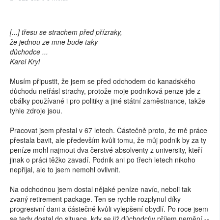
[...] třesu se strachem před přízraky,
že jednou ze mne bude taky
důchodce ...
Karel Kryl
Musím připustit, že jsem se před odchodem do kanadského
důchodu netřásl strachy, protože moje podniková penze jde z
obálky používané i pro politiky a jiné státní zaměstnance, takže
tyhle zdroje jsou.
Pracovat jsem přestal v 67 letech. Částečně proto, že mě práce
přestala bavit, ale především kvůli tomu, že můj podnik by za ty
peníze mohl najmout dva čerstvé absolventy z university, kteří
jinak o práci těžko zavadí. Podnik ani po třech letech nikoho
nepřijal, ale to jsem nemohl ovlivnit.
Na odchodnou jsem dostal nějaké peníze navíc, neboli tak
zvaný retirement package. Ten se rychle rozplynul díky
progresivní dani a částečně kvůli vylepšení obydlí. Po roce jsem
se tedy dostal do situace, kdy se již důchodcův příjem nemění --