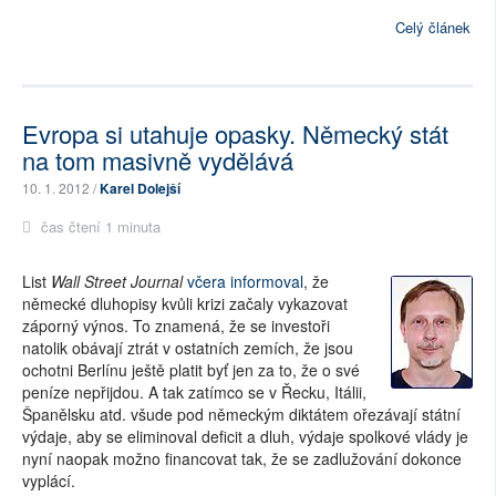
Celý článek
Evropa si utahuje opasky. Německý stát
na tom masivně vydělává
10. 1. 2012 /
Karel Dolejší
čas čtení 1 minuta
List
Wall Street Journal
včera informoval
, že
německé dluhopisy kvůli krizi začaly vykazovat
záporný výnos. To znamená, že se investoři
natolik obávají ztrát v ostatních zemích, že jsou
ochotni Berlínu ještě platit byť jen za to, že o své
peníze nepřijdou. A tak zatímco se v Řecku, Itálii,
Španělsku atd. všude pod německým diktátem ořezávají státní
výdaje, aby se eliminoval deficit a dluh, výdaje spolkové vlády je
nyní naopak možno financovat tak, že se zadlužování dokonce
vyplácí.