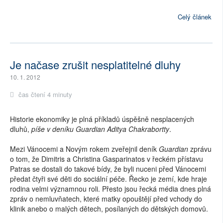
Celý článek
Je načase zrušit nesplatitelné dluhy
10. 1. 2012
čas čtení 4 minuty
Historie ekonomiky je plná příkladů úspěšně nesplacených
dluhů,
píše v deníku Guardian Aditya Chakrabortty
.
Mezi Vánocemi a Novým rokem zveřejnil deník
Guardian
zprávu
o tom, že Dimitris a Christina Gasparinatos v řeckém přístavu
Patras se dostali do takové bídy, že byli nuceni před Vánocemi
předat čtyři své děti do sociální péče. Řecko je zemí, kde hraje
rodina velmi významnou roli. Přesto jsou řecká média dnes plná
zpráv o nemluvňatech, které matky opouštějí před vchody do
klinik anebo o malých dětech, posílaných do dětských domovů.