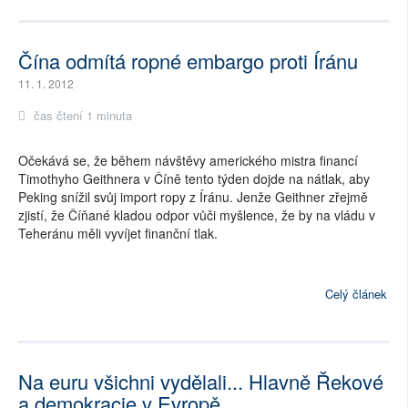
Čína odmítá ropné embargo proti Íránu
11. 1. 2012
čas čtení 1 minuta
Očekává se, že během návštěvy amerického mistra financí
Timothyho Geithnera v Číně tento týden dojde na nátlak, aby
Peking snížil svůj import ropy z Íránu. Jenže Geithner zřejmě
zjistí, že Číňané kladou odpor vůči myšlence, že by na vládu v
Teheránu měli vyvíjet finanční tlak.
Celý článek
Na euru všichni vydělali... Hlavně Řekové
a demokracie v Evropě