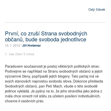
Celý článek
První, co zruší Strana svobodných
občanů, bude svoboda jednotlivce
10. 1. 2012 /
Jiří Hrebenar
čas čtení 5 minut
Paradoxem současnosti je postoj některých politických stran.
Podívejme se například na Stranu svobodných občanů a jejich
významné členy, popřípadě jejich blogery. Tato partaj má ve
svých stanovách naprostou svobodu slova. Dokonce předseda
Svobodných občanů, pan Petr Mach, všude o této svobodě
jedince vykládá. Je pyšný na to, že jeho stranička jako jedna z
mála chce omezit roli státu za účelem posílení individuálních,
chceme-li osobních práv.