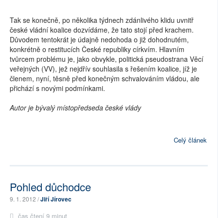
Tak se konečně, po několika týdnech zdánlivého klidu uvnitř
české vládní koalice dozvídáme, že tato stojí před krachem.
Důvodem tentokrát je údajně nedohoda o již dohodnutém,
konkrétně o restitucích České republiky církvím. Hlavním
tvůrcem problému je, jako obvykle, politická pseudostrana Věcí
veřejných (VV), jež nejdřív souhlasila s řešením koalice, jíž je
členem, nyní, těsně před konečným schvalováním vládou, ale
přichází s novými podmínkami.
Autor je bývalý místopředseda české vlády
Celý článek
Pohled důchodce
9. 1. 2012 /
Jiří Jírovec
čas čtení 9 minut