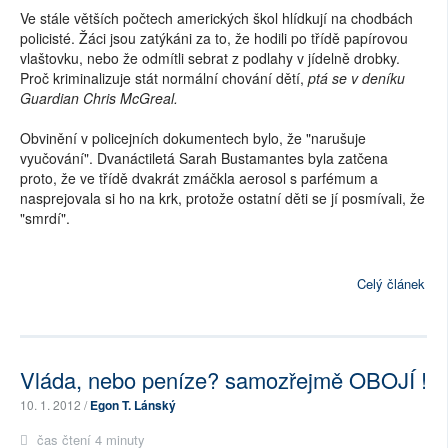
Ve stále větších počtech amerických škol hlídkují na chodbách
policisté. Žáci jsou zatýkáni za to, že hodili po třídě papírovou
vlaštovku, nebo že odmítli sebrat z podlahy v jídelně drobky.
Proč kriminalizuje stát normální chování dětí,
ptá se v deníku
Guardian Chris McGreal.
Obvinění v policejních dokumentech bylo, že "narušuje
vyučování". Dvanáctiletá Sarah Bustamantes byla zatčena
proto, že ve třídě dvakrát zmáčkla aerosol s parfémum a
nasprejovala si ho na krk, protože ostatní děti se jí posmívali, že
"smrdí".
Celý článek
Vláda, nebo peníze? samozřejmě OBOJÍ !
10. 1. 2012 /
Egon T. Lánský
čas čtení 4 minuty