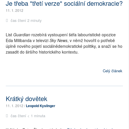
Je třeba "třetí verze" sociální demokracie?
11. 1. 2012
čas čtení 2 minuty
List
Guardian
rozebírá vystoupení šéfa labouristické opozice
Eda Milibanda v televizi
Sky News
, v němž hovořil o potřebě
úplně nového pojetí sociálnědemokratické politiky, a snaží se ho
zasadit do širšího historického kontextu.
Celý článek
Krátký dovětek
11. 1. 2012 /
Leopold Kyslinger
čas čtení < 1 minuta