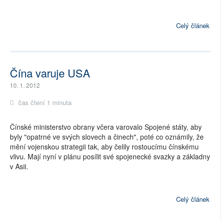
Celý článek
Čína varuje USA
10. 1. 2012
čas čtení 1 minuta
Čínské ministerstvo obrany včera varovalo Spojené státy, aby
byly "opatrné ve svých slovech a činech", poté co oznámily, že
mění vojenskou strategii tak, aby čelily rostoucímu čínskému
vlivu. Mají nyní v plánu posílit své spojenecké svazky a základny
v Asii.
Celý článek