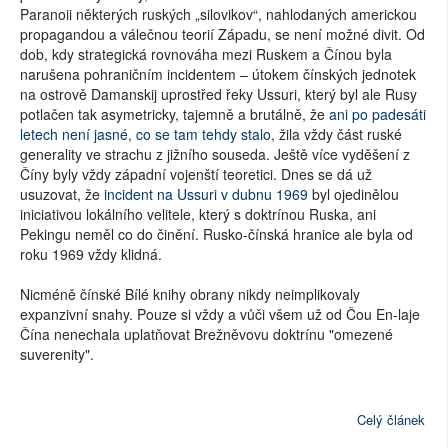
Paranoii některých ruských „silovikov“, nahlodaných americkou
propagandou a válečnou teorií Západu, se není možné divit. Od
dob, kdy strategická rovnováha mezi Ruskem a Čínou byla
narušena pohraničním incidentem – útokem čínských jednotek
na ostrově Damanskij uprostřed řeky Ussuri, který byl ale Rusy
potlačen tak asymetricky, tajemně a brutálně, že
ani po padesáti
letech není jasné, co se tam tehdy stalo
, žila vždy část ruské
generality ve strachu z jižního souseda. Ještě více vyděšení z
Číny byly vždy západní vojenští teoretici. Dnes se dá už
usuzovat, že
incident na Ussuri v dubnu 1969
byl ojedinělou
iniciativou lokálního velitele, který s doktrínou Ruska, ani
Pekingu neměl co do činění. Rusko-čínská hranice ale byla od
roku 1969 vždy klidná.
Nicméně čínské Bílé knihy obrany nikdy neimplikovaly
expanzivní snahy. Pouze si vždy a vůči všem už od Čou En-laje
Čína nenechala uplatňovat Brežněvovu doktrínu "omezené
suverenity".
Celý článek