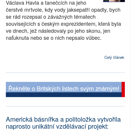
Václava Havla a tanečcích na jeho
SOCIÁLNÍ SÍTĚ
čerstvé mrtvole, kdy vody jaksepatří opadly, bych
se rád rozepsal o závažných tématech
RUBRIKY
souvisejících s českým exprezidentem, která byla
ve dnech, jež následovaly po jeho skonu, jen
PLNÁ VERZE STRÁNEK
naťuknuta nebo se o nich nepsalo vůbec.
Celý článek
Americká básnířka a politoložka vytvořila
naprosto unikátní vzdělávací projekt: