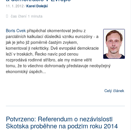
11. 1. 2012 /
Karel Dolejší
čas čtení 1 minuta
Boris Cvek
přispěchal okomentovat jednu z
parciálních kalkulací důsledků vzniku eurozóny - a
jak je jeho již poměrně častým zvykem,
komentoval ji nekriticky. Dvě evropské demokracie
leží v troskách, Řecko navíc pod cenou
rozprodává rodinné stříbro, ale my máme věřit
tomu, že to všechno dohromady představuje neobyčejný
ekonomický úspěch...
Celý článek
Potvrzeno: Referendum o nezávislosti
Skotska proběhne na podzim roku 2014