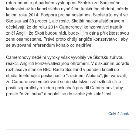
referendum o případném vystoupení Skotska ze Spojeného
království až ke konci svého nynějšího funkčního období, někdy
kolem roku 2014. Podpora pro samostatnost Skotska je nyní ve
Skotsku asi 38 procent, ale roste. Skotští nacionalisté právem
očekávají, že do roku 2014 Cameronovi konzervativci natolik
zničí Anglii, že Skoti budou rádi, bude-li jim dána příležitost svou
zemi osamostatnit. Právě proto chtějí angličtí konzervativci, aby
se avizované referendum konalo co nejdříve.
Cameronovy nedělní výroky však vyvolaly ve Skotsku zuřivou
reakci. Angličtí konzervativci jsou ohromeni. V diskusním pořadu
rozhlasové stanice BBC Radio Scotland v pondělí křičeli do
studia telefonující posluchači o "zrádném Albionu", jiní varovali,
že Cameronovo vměšování se do skotských záležitostí silně
posílí separatisty a jeden posluchač poradil Cameronovi, aby
prostě "držel hubu" a nepletl se do skotských záležitostí.
Celý článek