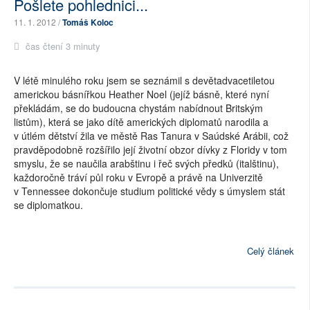
Pošlete pohlednici...
11. 1. 2012 /
Tomáš Koloc
čas čtení 3 minuty
V létě minulého roku jsem se seznámil s devětadvacetiletou
americkou básnířkou Heather Noel (jejíž básně, které nyní
překládám, se do budoucna chystám nabídnout Britským
listům), která se jako dítě amerických diplomatů narodila a
v útlém dětství žila ve městě Ras Tanura v Saúdské Arábii, což
pravděpodobně rozšířilo její životní obzor dívky z Floridy v tom
smyslu, že se naučila arabštinu i řeč svých předků (italštinu),
každoročně tráví půl roku v Evropě a právě na Univerzitě
v Tennessee dokončuje studium politické vědy s úmyslem stát
se diplomatkou.
Celý článek