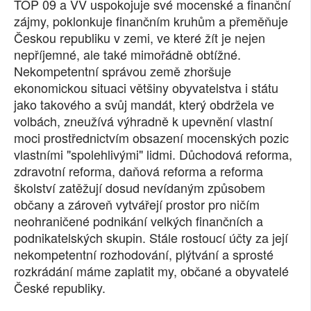
TOP 09 a VV uspokojuje své mocenské a finanční
zájmy, poklonkuje finančním kruhům a přeměňuje
Českou republiku v zemi, ve které žít je nejen
nepříjemné, ale také mimořádně obtížné.
Nekompetentní správou země zhoršuje
ekonomickou situaci většiny obyvatelstva i státu
jako takového a svůj mandát, který obdržela ve
volbách, zneužívá výhradně k upevnění vlastní
moci prostřednictvím obsazení mocenských pozic
vlastními "spolehlivými" lidmi. Důchodová reforma,
zdravotní reforma, daňová reforma a reforma
školství zatěžují dosud nevídaným způsobem
občany a zároveň vytvářejí prostor pro ničím
neohraničené podnikání velkých finančních a
podnikatelských skupin. Stále rostoucí účty za její
nekompetentní rozhodování, plýtvání a sprosté
rozkrádání máme zaplatit my, občané a obyvatelé
České republiky.