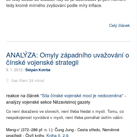
tedy kromě mírného zvyšování podle míry inflace.
Celý článek
ANALÝZA: Omyly západního uvažování o
čínské vojenské strategii
9. 1. 2012 /
Štěpán Kotrba
čas čtení 24 minut
reakce na článek
"Síla čínské vojenské moci je nedoceněna"
-
analýzy vojenské sekce Nězavisimoj gazety
Co není dosaženo ve slovech, není třeba hledat v mysli. Tomu, co
nespokojenost vyvolává v mysli, není třeba pomáhat úsilím vášní.
Meng-c' (372--286 př. n. l.): Čung Jung - Cesta středu, Neměnné
prostředí - Čtyři knihy,
Kniha II. 2.9.