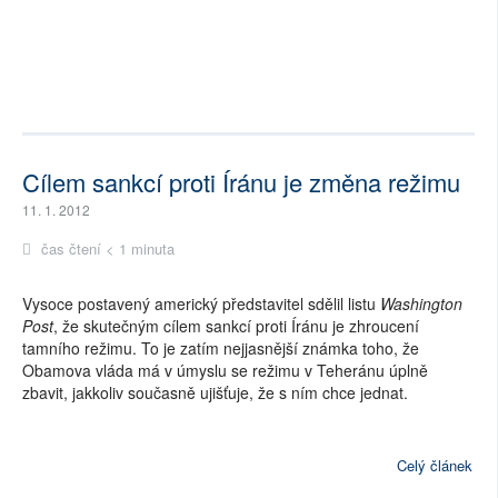
Cílem sankcí proti Íránu je změna režimu
11. 1. 2012
čas čtení < 1 minuta
Vysoce postavený americký představitel sdělil listu
Washington
Post
, že skutečným cílem sankcí proti Íránu je zhroucení
tamního režimu. To je zatím nejjasnější známka toho, že
Obamova vláda má v úmyslu se režimu v Teheránu úplně
zbavit, jakkoliv současně ujišťuje, že s ním chce jednat.
Celý článek