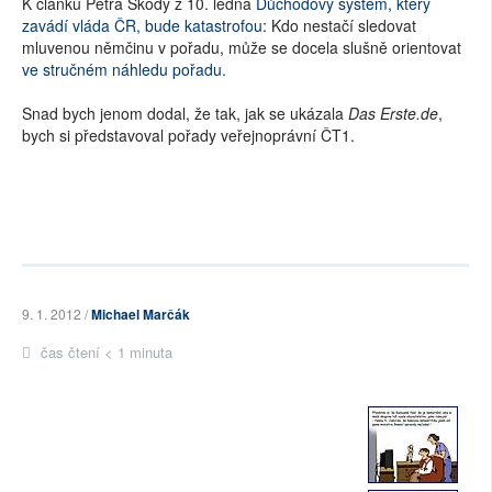
K článku Petra Škody z 10. ledna
Důchodový systém, který
zavádí vláda ČR, bude katastrofou
: Kdo nestačí sledovat
mluvenou němčinu v pořadu, může se docela slušně orientovat
ve stručném náhledu pořadu
.
Snad bych jenom dodal, že tak, jak se ukázala
Das Erste.de
,
bych si představoval pořady veřejnoprávní ČT1.
9. 1. 2012 /
Michael Marčák
čas čtení < 1 minuta