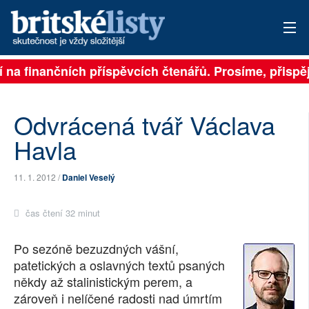
na finančních příspěvcích čtenářů. Prosíme, přispějte.
PŘIHLÁSIT
AKTUÁLNÍ VYDÁNÍ
Odvrácená tvář Václava
ARCHIV
Havla
ROZHOVORY
11. 1. 2012 /
Daniel Veselý
TÉMATA
čas čtení 32 minut
NEJČTENĚJŠÍ ZA 7 DNÍ
Po sezóně bezuzdných vášní,
AUTOŘI
patetických a oslavných textů psaných
někdy až stalinistickým perem, a
PŘÍSPĚVKY NA PROVOZ
zároveň i nelíčené radosti nad úmrtím