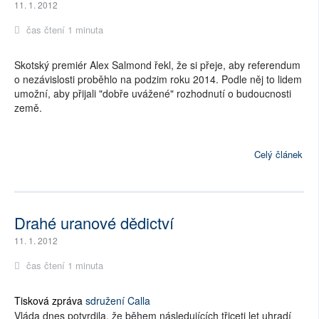
11. 1. 2012
čas čtení 1 minuta
Skotský premiér Alex Salmond řekl, že si přeje, aby referendum
o nezávislosti proběhlo na podzim roku 2014. Podle něj to lidem
umožní, aby přijali "dobře uvážené" rozhodnutí o budoucnosti
země.
Celý článek
Drahé uranové dědictví
11. 1. 2012
čas čtení 1 minuta
Tisková zpráva
sdružení Calla
Vláda dnes potvrdila, že během následujících třiceti let uhradí