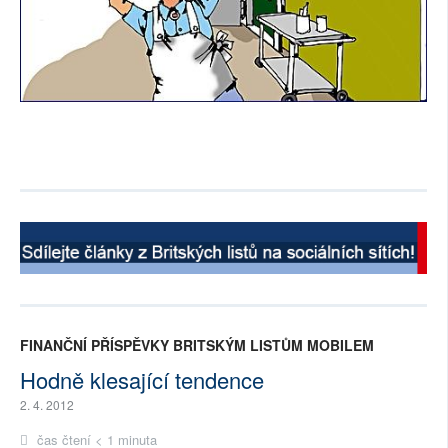
FINANČNÍ PŘÍSPĚVKY BRITSKÝM LISTŮM MOBILEM
Hodně klesající tendence
2. 4. 2012
čas čtení < 1 minuta