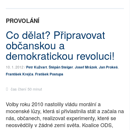
PROVOLÁNÍ
Co dělat? Připravovat
občanskou a
demokratickou revoluci!
10. 1. 2012 /
Petr Kužvart
,
Štěpán Steiger
,
Josef Mrázek
,
Jan Prokeš
,
František Krejča
,
Fratišek Postupa
čas čtení 50 minut
Volby roku 2010 nastolily vládu morální a
mocenské lůzy, která si přivlastnila stát a začala na
nás, občanech, realizovat experimenty, které se
neosvědčily v žádné zemi světa. Koalice ODS,