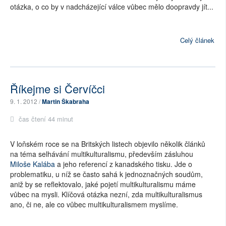
otázka, o co by v nadcházející válce vůbec mělo doopravdy jít...
Celý článek
Říkejme si Červíčci
9. 1. 2012 /
Martin Škabraha
čas čtení 44 minut
V loňském roce se na Britských listech objevilo několik článků
na téma selhávání multikulturalismu, především zásluhou
Miloše Kalába
a jeho referencí z kanadského tisku. Jde o
problematiku, u níž se často sahá k jednoznačných soudům,
aniž by se reflektovalo, jaké pojetí multikulturalismu máme
vůbec na mysli. Klíčová otázka nezní, zda multikulturalismus
ano, či ne, ale co vůbec multikulturalismem myslíme.