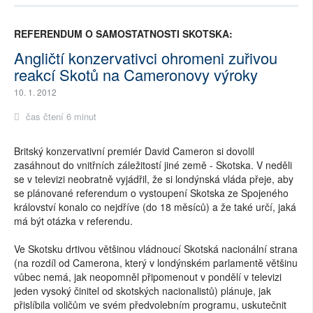
REFERENDUM O SAMOSTATNOSTI SKOTSKA:
Angličtí konzervativci ohromeni zuřivou
reakcí Skotů na Cameronovy výroky
10. 1. 2012
čas čtení 6 minut
Britský konzervativní premiér David Cameron si dovolil
zasáhnout do vnitřních záležitostí jiné země - Skotska. V neděli
se v televizi neobratně vyjádřil, že si londýnská vláda přeje, aby
se plánované referendum o vystoupení Skotska ze Spojeného
království konalo co nejdříve (do 18 měsíců) a že také určí, jaká
má být otázka v referendu.
Ve Skotsku drtivou většinou vládnoucí Skotská nacionální strana
(na rozdíl od Camerona, který v londýnském parlamentě většinu
vůbec nemá, jak neopomněl připomenout v pondělí v televizi
jeden vysoký činitel od skotských nacionalistů) plánuje, jak
přislíbila voličům ve svém předvolebním programu, uskutečnit