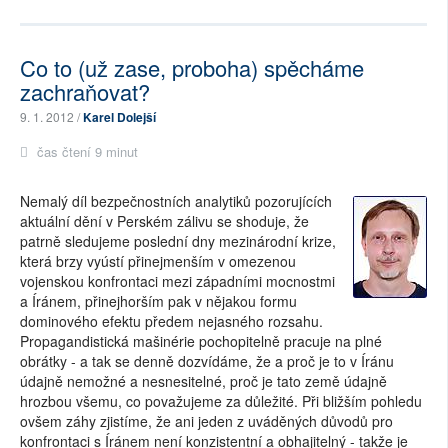
Co to (už zase, proboha) spěcháme
zachraňovat?
9. 1. 2012 /
Karel Dolejší
čas čtení 9 minut
Nemalý díl bezpečnostních analytiků pozorujících
aktuální dění v Perském zálivu se shoduje, že
patrně sledujeme poslední dny mezinárodní krize,
která brzy vyústí přinejmenším v omezenou
vojenskou konfrontaci mezi západními mocnostmi
a Íránem, přinejhorším pak v nějakou formu
dominového efektu předem nejasného rozsahu.
Propagandistická mašinérie pochopitelně pracuje na plné
obrátky - a tak se denně dozvídáme, že a proč je to v Íránu
údajně nemožné a nesnesitelné, proč je tato země údajně
hrozbou všemu, co považujeme za důležité. Při bližším pohledu
ovšem záhy zjistíme, že ani jeden z uváděných důvodů pro
konfrontaci s Íránem není konzistentní a obhajitelný - takže je