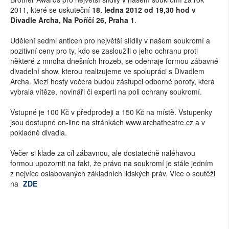
2011, které se uskuteční
18. ledna 2012 od 19,30 hod v
Divadle Archa, Na Poříčí 26, Praha 1
.
Udělení sedmi anticen pro největší slídily v našem soukromí a
pozitivní ceny pro ty, kdo se zasloužili o jeho ochranu proti
některé z mnoha dnešních hrozeb, se odehraje formou zábavné
divadelní show, kterou realizujeme ve spolupráci s Divadlem
Archa. Mezi hosty večera budou zástupci odborné poroty, která
vybrala vítěze, novináři či experti na poli ochrany soukromí.
Vstupné je 100 Kč v předprodeji a 150 Kč na místě. Vstupenky
jsou dostupné on-line na stránkách www.archatheatre.cz a v
pokladně divadla.
Večer si klade za cíl zábavnou, ale dostatečně naléhavou
formou upozornit na fakt, že právo na soukromí je stále jedním
z nejvíce oslabovaných základních lidských práv. Více o soutěži
na
ZDE