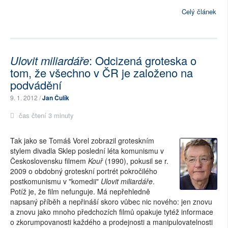
Celý článek
Ulovit miliardáře
: Odcizená groteska o
tom, že všechno v ČR je založeno na
podvádění
9. 1. 2012 /
Jan Čulík
čas čtení 3 minuty
Tak jako se Tomáš Vorel zobrazil groteskním
stylem divadla Sklep poslední léta komunismu v
Československu filmem
Kouř
(1990), pokusil se r.
2009 o obdobný groteskní portrét pokročilého
postkomunismu v "komedii"
Ulovit miliardáře
.
Potíž je, že film nefunguje. Má nepřehledně
napsaný příběh a nepřináší skoro vůbec nic nového: jen znovu
a znovu jako mnoho předchozích filmů opakuje tytéž informace
o zkorumpovanosti každého a prodejnosti a manipulovatelnosti