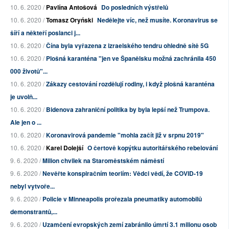
10. 6. 2020 /
Pavlína Antošová
Do posledních výstřelů
10. 6. 2020 /
Tomasz Oryński
Nedělejte víc, než musíte. Koronavirus se
šíří a někteří poslanci j...
10. 6. 2020 /
Čína byla vyřazena z izraelského tendru ohledně sítě 5G
10. 6. 2020 /
Plošná karanténa "jen ve Španělsku možná zachránila 450
000 životů"...
10. 6. 2020 /
Zákazy cestování rozdělují rodiny, i když plošná karanténa
je uvolň...
10. 6. 2020 /
Bidenova zahraniční politika by byla lepší než Trumpova.
Ale jen o ...
10. 6. 2020 /
Koronavirová pandemie "mohla začít již v srpnu 2019"
10. 6. 2020 /
Karel Dolejší
O čertově kopýtku autoritářského rebelování
9. 6. 2020 /
Milion chvilek na Staroměstském náměstí
9. 6. 2020 /
Nevěřte konspiračním teoriím: Vědci vědí, že COVID-19
nebyl vytvoře...
9. 6. 2020 /
Policie v Minneapolis prořezala pneumatiky automobilů
demonstrantů,...
9. 6. 2020 /
Uzamčení evropských zemí zabránilo úmrtí 3.1 milionu osob