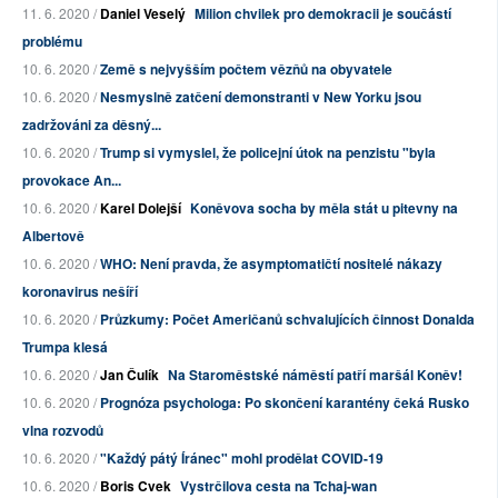
11. 6. 2020 /
Daniel Veselý
Milion chvilek pro demokracii je součástí
problému
10. 6. 2020 /
Země s nejvyšším počtem vězňů na obyvatele
10. 6. 2020 /
Nesmyslně zatčení demonstranti v New Yorku jsou
zadržováni za děsný...
10. 6. 2020 /
Trump si vymyslel, že policejní útok na penzistu "byla
provokace An...
10. 6. 2020 /
Karel Dolejší
Koněvova socha by měla stát u pitevny na
Albertově
10. 6. 2020 /
WHO: Není pravda, že asymptomatičtí nositelé nákazy
koronavirus nešíří
10. 6. 2020 /
Průzkumy: Počet Američanů schvalujících činnost Donalda
Trumpa klesá
10. 6. 2020 /
Jan Čulík
Na Staroměstské náměstí patří maršál Koněv!
10. 6. 2020 /
Prognóza psychologa: Po skončení karantény čeká Rusko
vlna rozvodů
10. 6. 2020 /
"Každý pátý Íránec" mohl prodělat COVID-19
10. 6. 2020 /
Boris Cvek
Vystrčilova cesta na Tchaj-wan