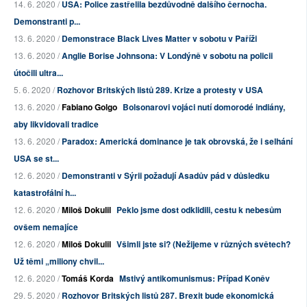
14. 6. 2020 /
USA: Police zastřelila bezdůvodně dalšího černocha.
Demonstranti p...
13. 6. 2020 /
Demonstrace Black Lives Matter v sobotu v Paříži
13. 6. 2020 /
Anglie Borise Johnsona: V Londýně v sobotu na policii
útočili ultra...
5. 6. 2020 /
Rozhovor Britských listů 289. Krize a protesty v USA
13. 6. 2020 /
Fabiano Golgo
Bolsonarovi vojáci nutí domorodé indiány,
aby likvidovali tradice
13. 6. 2020 /
Paradox: Americká dominance je tak obrovská, že i selhání
USA se st...
12. 6. 2020 /
Demonstranti v Sýrii požadují Asadův pád v důsledku
katastrofální h...
12. 6. 2020 /
Miloš Dokulil
Peklo jsme dost odklidili, cestu k nebesům
ovšem nemajíce
12. 6. 2020 /
Miloš Dokulil
Všimli jste si? (Nežijeme v různých světech?
Už těmi „miliony chvil...
12. 6. 2020 /
Tomáš Korda
Mstivý antikomunismus: Případ Koněv
29. 5. 2020 /
Rozhovor Britských listů 287. Brexit bude ekonomická