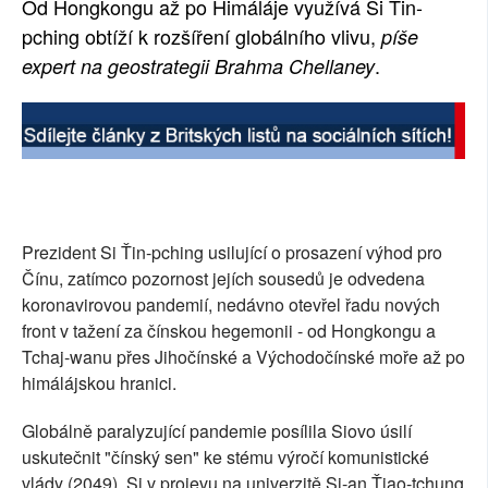
Od Hongkongu až po Himáláje využívá Si Ťin-
SOCIÁLNÍ SÍTĚ
pching obtíží k rozšíření globálního vlivu,
píše
.
expert na geostrategii Brahma Chellaney
RUBRIKY
PLNÁ VERZE STRÁNEK
Prezident Si Ťin-pching usilující o prosazení výhod pro
Čínu, zatímco pozornost jejích sousedů je odvedena
koronavirovou pandemií, nedávno otevřel řadu nových
front v tažení za čínskou hegemonii - od Hongkongu a
Tchaj-wanu přes Jihočínské a Východočínské moře až po
himálájskou hranici.
Globálně paralyzující pandemie posílila Siovo úsilí
uskutečnit "čínský sen" ke stému výročí komunistické
vlády (2049). Si v projevu na univerzitě Si-an Ťiao-tchung