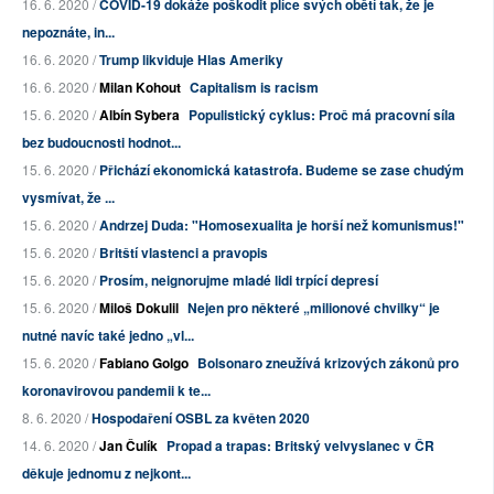
16. 6. 2020 /
COVID-19 dokáže poškodit plíce svých obětí tak, že je
nepoznáte, in...
16. 6. 2020 /
Trump likviduje Hlas Ameriky
16. 6. 2020 /
Milan Kohout
Capitalism is racism
15. 6. 2020 /
Albín Sybera
Populistický cyklus: Proč má pracovní síla
bez budoucnosti hodnot...
15. 6. 2020 /
Přichází ekonomická katastrofa. Budeme se zase chudým
vysmívat, že ...
15. 6. 2020 /
Andrzej Duda: "Homosexualita je horší než komunismus!"
15. 6. 2020 /
Britští vlastenci a pravopis
15. 6. 2020 /
Prosím, neignorujme mladé lidi trpící depresí
15. 6. 2020 /
Miloš Dokulil
Nejen pro některé „milionové chvilky“ je
nutné navíc také jedno „vl...
15. 6. 2020 /
Fabiano Golgo
Bolsonaro zneužívá krizových zákonů pro
koronavirovou pandemii k te...
8. 6. 2020 /
Hospodaření OSBL za květen 2020
14. 6. 2020 /
Jan Čulík
Propad a trapas: Britský velvyslanec v ČR
děkuje jednomu z nejkont...