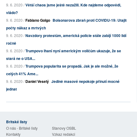
9. 6. 2020 /
Větší chaos jsme ještě nezažili. Kde najdeme odpovědi,
vládo?
9. 6. 2020 /
Fabiano Golgo
Bolsonarova zbraň proti COVIDU-19: Utajit
počty nákaz a mrtvých
9. 6. 2020 /
Navzdory protestům, americká policie stále zabíjí 1000 lidí
ročně
9. 6. 2020 /
Trumpovo lhaní nyní americkým voličům ukazuje, že se
stará ne o USA...
9. 6. 2020 /
Trumpova popularita se propadá. Jak je ale možné, že
celých 41% Ame...
9. 6. 2020 /
Daniel Veselý
Jedině masové nepokoje přinutí mocné
jednat
Britské listy
O nás - Britské listy
Stanovy OSBL
Kontakty
Vzkaz redakci