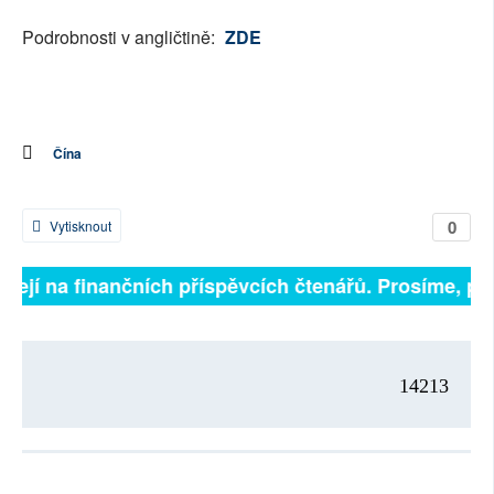
Podrobnosti v angličtině:
ZDE
Čína
0
Vytisknout
isejí na finančních příspěvcích čtenářů. Prosíme, přis
14213