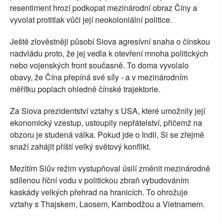
resentiment hrozí podkopat mezinárodní obraz Číny a
vyvolat protitlak vůči její neokoloniální politice.
Ještě zlověstněji působí Siova agresívní snaha o čínskou
nadvládu proto, že jej vedla k otevření mnoha politických
nebo vojenských front současně. To doma vyvolalo
obavy, že Čína přepíná své síly - a v mezinárodním
měřítku poplach ohledně čínské trajektorie.
Za Siova prezidentství vztahy s USA, které umožnily její
ekonomický vzestup, ustoupily nepřátelství, přičemž na
obzoru je studená válka. Pokud jde o Indii, Si se zřejmě
snaží zahájit příští velký světový konflikt.
Mezitím Siův režim vystupňoval úsilí změnit mezinárodně
sdílenou říční vodu v politickou zbraň vybudováním
kaskády velkých přehrad na hranicích. To ohrožuje
vztahy s Thajskem, Laosem, Kambodžou a Vietnamem.