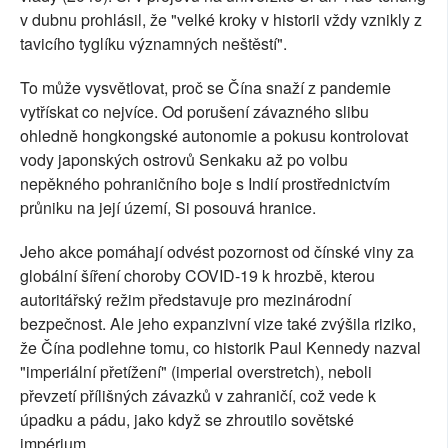
v dubnu prohlásil, že "velké kroky v historii vždy vznikly z
tavicího tyglíku významných neštěstí".
To může vysvětlovat, proč se Čína snaží z pandemie
vytřískat co nejvíce. Od porušení závazného slibu
ohledně hongkongské autonomie a pokusu kontrolovat
vody japonských ostrovů Senkaku až po volbu
nepěkného pohraničního boje s Indií prostřednictvím
průniku na její území, Si posouvá hranice.
Jeho akce pomáhají odvést pozornost od čínské viny za
globální šíření choroby COVID-19 k hrozbě, kterou
autoritářský režim představuje pro mezinárodní
bezpečnost. Ale jeho expanzivní vize také zvýšila riziko,
že Čína podlehne tomu, co historik Paul Kennedy nazval
"imperiální přetížení" (imperial overstretch), neboli
převzetí přílišných závazků v zahraničí, což vede k
úpadku a pádu, jako když se zhroutilo sovětské
impérium.