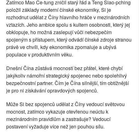
Zatímco Mao Ce-tung zničil starý řád a Teng Siao-pching
položil základy moderní čínské ekonomiky, Si je
rozhodnut udělat z Číny hlavního hráče v mezinárodních
vztazích. Jeho ambice spolu s kultem osobnosti, který jej
obklopuje, ho možná zaslepují vůči nebezpečím
spojeným s přístupem, který odvádí čínské zdroje stranou
právě ve chvíli, kdy ekonomika zpomaluje a ubývá
populace v produktivním věku.
Dnešní Čína zůstává mocností bez přátel, které chybí
jakýkoliv námořní strategický spojenec nebo spolehlivý
bezpečnostní partner. Čím je Čína silnější, tím obtížnější
je pro ni získávání opravdových spojenců.
Může Si bez spojenců udělat z Číny vedoucí světovou
mocnost, zatímco vykazuje otevřenou neúctu k
mezinárodním pravidlům a zastrašuje? Vedoucí
postavení vyžaduje více než jen pouhou sílu.