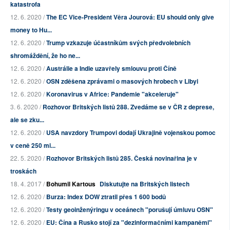
katastrofa
12. 6. 2020 /
The EC Vice-President Věra Jourová: EU should only give
money to Hu...
12. 6. 2020 /
Trump vzkazuje účastníkům svých předvolebních
shromáždění, že ho ne...
12. 6. 2020 /
Austrálie a Indie uzavřely smlouvu proti Číně
12. 6. 2020 /
OSN zděšena zprávami o masových hrobech v Libyi
12. 6. 2020 /
Koronavirus v Africe: Pandemie "akceleruje"
3. 6. 2020 /
Rozhovor Britských listů 288. Zvedáme se v ČR z deprese,
ale se zku...
12. 6. 2020 /
USA navzdory Trumpovi dodají Ukrajině vojenskou pomoc
v ceně 250 mi...
22. 5. 2020 /
Rozhovor Britských listů 285. Česká novinařina je v
troskách
18. 4. 2017 /
Bohumil Kartous
Diskutujte na Britských listech
12. 6. 2020 /
Burza: Index DOW ztratil přes 1 600 bodů
12. 6. 2020 /
Testy geoinženýringu v oceánech "porušují úmluvu OSN"
12. 6. 2020 /
EU: Čína a Rusko stojí za "dezinformačními kampaněmi"