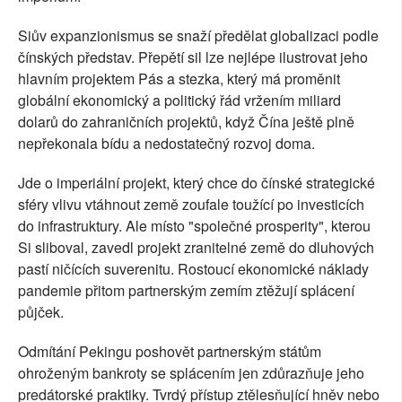
Siův expanzionismus se snaží předělat globalizaci podle
čínských představ. Přepětí sil lze nejlépe ilustrovat jeho
hlavním projektem Pás a stezka, který má proměnit
globální ekonomický a politický řád vržením miliard
dolarů do zahraničních projektů, když Čína ještě plně
nepřekonala bídu a nedostatečný rozvoj doma.
Jde o imperiální projekt, který chce do čínské strategické
sféry vlivu vtáhnout země zoufale toužící po investicích
do infrastruktury. Ale místo "společné prosperity", kterou
Si sliboval, zavedl projekt zranitelné země do dluhových
pastí ničících suverenitu. Rostoucí ekonomické náklady
pandemie přitom partnerským zemím ztěžují splácení
půjček.
Odmítání Pekingu poshovět partnerským státům
ohroženým bankroty se splácením jen zdůrazňuje jeho
predátorské praktiky. Tvrdý přístup ztělesňující hněv nebo