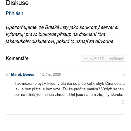
Diskuse
Přihlásit
Upozorňujeme, že Britské listy jako soukromý server si
vyhrazují právo blokovat přístup na diskusní fóra
jakémukoliv diskutérovi, pokud to uznají za důvodné.
Komentáře
nejnovější
oblíbené
Marek Benes
12. čvn. 2020
0
Tak můžeme být v klidu, v článku se píše kolik chyb Čína dělá a
jak je bez přátel a bez vize. Takže proč ta panika? Vźdyž se ten
obr na hliněných nohou zhroutí. Oni jsou na tom zle, my skvěle.