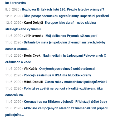
ke koronaviru
8. 6. 2020 /
Rozhovor Britských listů 290. Přežije letecký průmysl?
12. 6. 2020 /
Čína postpandemickou agresí riskuje imperiální přetížení
12. 6. 2020 /
Karel Dolejší
Korupce jako zbraň - nebo slabina
strategického významu
11. 6. 2020 /
Jiří Hlavenka
Můj oblíbenec Prymula už zas perlí
11. 6. 2020 /
Británie by měla jen polovinu dnešních mrtvých, kdyby
došlo k uzamč...
11. 6. 2020 /
Boris Cvek
Nad mediální hvězdou paní Pekové aneb O
orákulech a vědě
11. 6. 2020 /
Vít Kučík
O mýtech potravinové soběstačnosti
11. 6. 2020 /
Policejní rasismus v USA má hluboké kořeny
11. 6. 2020 /
Miloš Dokulil
Zlatou rakev mučedníkovi policejní zvůle?
11. 6. 2020 /
Po krizi se zvětší nerovnost v kvalitě vzdělávání, říká
odborník na...
11. 6. 2020 /
Koronavirus na Blízkém východě: Přicházejí těžké časy
11. 6. 2020 /
Aktivisté ve Spojených státech zaznamenali 600 případů
policejního...