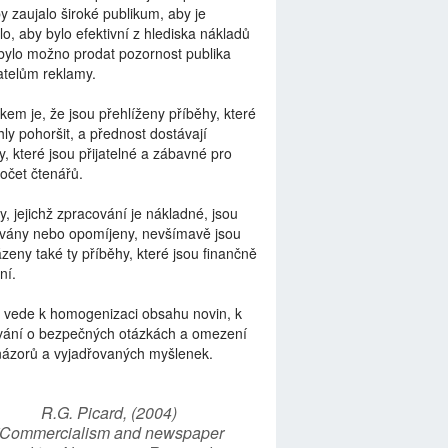
by zaujalo široké publikum, aby je
lo, aby bylo efektivní z hlediska nákladů
bylo možno prodat pozornost publika
telům reklamy.
kem je, že jsou přehlíženy příběhy, které
ly pohoršit, a přednost dostávají
y, které jsou přijatelné a zábavné pro
počet čtenářů.
y, jejichž zpracování je nákladné, jsou
vány nebo opomíjeny, nevšímavě jsou
zeny také ty příběhy, které jsou finančně
ní.
 vede k homogenizaci obsahu novin, k
vání o bezpečných otázkách a omezení
názorů a vyjadřovaných myšlenek.
R.G. Picard, (2004)
“Commercialism and newspaper