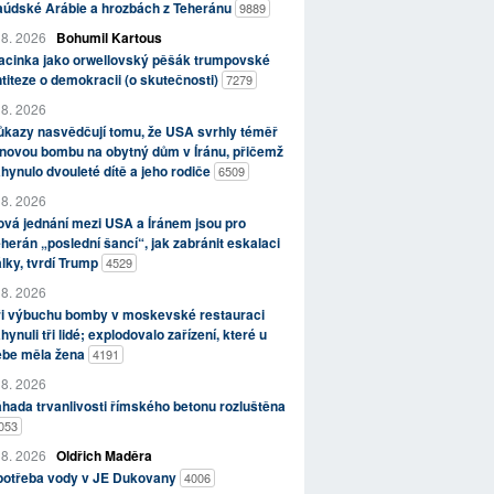
aúdské Arábie a hrozbách z Teheránu
9889
 8. 2026
Bohumil Kartous
acinka jako orwellovský pěšák trumpovské
titeze o demokracii (o skutečnosti)
7279
 8. 2026
kazy nasvědčují tomu, že USA svrhly téměř
novou bombu na obytný dům v Íránu, přičemž
hynulo dvouleté dítě a jeho rodiče
6509
 8. 2026
vá jednání mezi USA a Íránem jsou pro
herán „poslední šancí“, jak zabránit eskalaci
lky, tvrdí Trump
4529
 8. 2026
ři výbuchu bomby v moskevské restauraci
hynuli tři lidé; explodovalo zařízení, které u
ebe měla žena
4191
 8. 2026
hada trvanlivosti římského betonu rozluštěna
053
 8. 2026
Oldřich Maděra
potřeba vody v JE Dukovany
4006