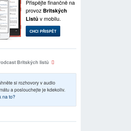
Přispějte finančně na
provoz
Britských
v mobilu.
Listů
CHCI PŘISPĚT
odcast Britských listů
áhněte si rozhovory v audio
mátu a poslouchejte je kdekoliv.
k na to?