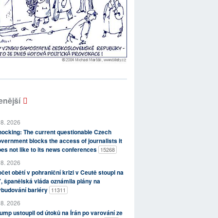
enější
 8. 2026
ocking: The current questionable Czech
vernment blocks the access of journalists it
es not like to its news conferences
15268
 8. 2026
čet obětí v pohraniční krizi v Ceutě stoupl na
, španělská vláda oznámila plány na
ybudování bariéry
11311
 8. 2026
ump ustoupil od útoků na Írán po varování ze