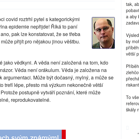
tak, a
pobavi
a aby 
 covid roztrhl pytel s kategorickými
zadava
lna epidemie nepřijde! Říká to paní
no, pak lze konstatovat, že se třeba
Výsled
 může přijít pro nějakou jinou věštbu.
by moh
příběh
větší 
é jako vědkyni. A věda není založená na tom, kdo
Příběh
ký názor. Věda není orákulum. Věda je založena na
zlehčo
k argumentaci. Může být dočasný, mylný, a může se
přechá
to trefí lépe, přesto má výzkum nekonečně větší
riskant
 Protože postupně vytváří poznání, které může
To vše
elné, reprodukovatelné.
refero
škály 