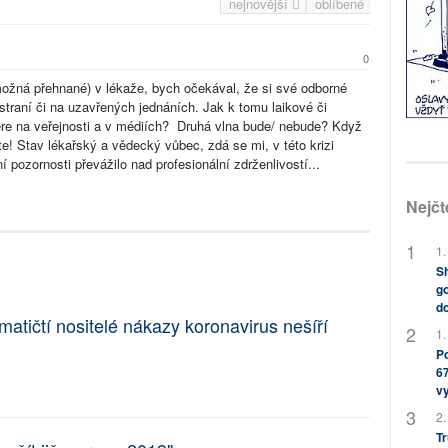
nejnovější
oblíbené
0
ožná přehnané) v lékaže, bych očekával, že si své odborné
straní či na uzavřených jednáních. Jak k tomu laikové či
pere na veřejnosti a v médiích? Druhá vlna bude/ nebude? Když
čte! Stav lékařský a vědecký vůbec, zdá se mi, v této krizi
 pozornosti převážilo nad profesionální zdrženlivostí...
Nejčt
1.
Sh
go
do
tičtí nositelé nákazy koronavirus nešíří
1.
Po
67
v
2.
Tr