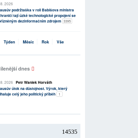
 8. 2026
ausův podržtaška v roli Babišova ministra
hraničí tají úzké technologické propojení se
přízněným dezinformačním zdrojem
3395
Týden
Měsíc
Rok
Vše
ílenější dnes
 8. 2026
Petr Waniek Horváth
ausův útok na důstojnost. Výrok, který
haluje celý jeho politický příběh
1
14535