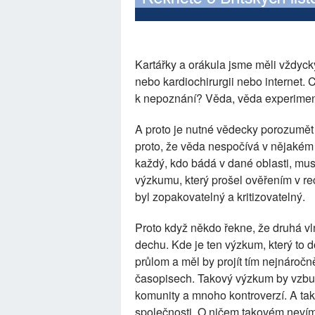
Kartářky a orákula jsme měli vždycky
nebo kardiochirurgii nebo internet. 
k nepoznání? Věda, věda experimen
A proto je nutné vědecky porozumět
proto, že věda nespočívá v nějakém 
každý, kdo bádá v dané oblasti, mus
výzkumu, který prošel ověřením v re
byl zopakovatelný a kritizovatelný.
Proto když někdo řekne, že druhá vl
dechu. Kde je ten výzkum, který to
průlom a měl by projít tím nejnároč
časopisech. Takový výzkum by vzbu
komunity a mnoho kontroverzí. A t
společnosti. O ničem takovém nevím