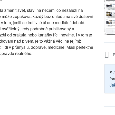
la změnit svět, staví na něčem, co nezáleží na
co může zopakovat každý bez ohledu na své duševní
 tom, jestli se trefí v té či oné mediální debatě.
ověřitelný, tedy podrobně publikovaný a
l od orákula nebo kartářky říci: nevíme. I v tom je
drování nad pivem, je to vážná věc, na jejímž
i lidí v průmyslu, dopravě, medicíně. Musí perfektně
 opravdu reálného.
P
St
for
Ja