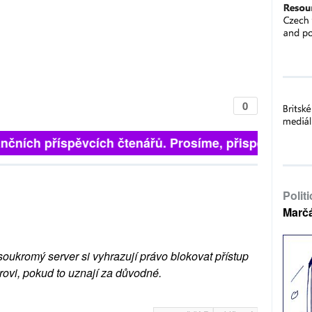
0
nčních příspěvcích čtenářů. Prosíme, přispějte. ➥
Polit
Marč
soukromý server si vyhrazují právo blokovat přístup
rovi, pokud to uznají za důvodné.