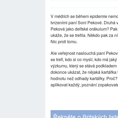
V médiích se během epidemie nemoci
tvrzeními paní Soni Pekové. Druhá v
Peková jako delfské orákulum? Pak a
ukáže, že se trefila. Někdo pak za ní
Nic proti tomu.
Ale veřejnost naslouchá paní Pekov
se trefí, kdo si co myslí, kdo má ja
výzkumu, který se stává podkladem 
dokonce ukázat, že nějaká kartářka 
hodnotu než odhady kartářky. Proč?
aplikovat každý, poznání zopakovat