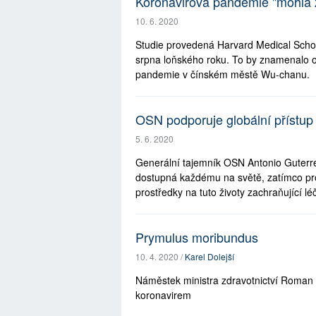
Koronavirová pandemie "mohla za
10. 6. 2020
Studie provedená Harvard Medical School
srpna loňského roku. To by znamenalo o
pandemie v čínském městě Wu-chanu.
OSN podporuje globální přístup k
5. 6. 2020
Generální tajemník OSN Antonio Guterres
dostupná každému na světě, zatímco pr
prostředky na tuto životy zachraňující lé
Prymulus moribundus
10. 4. 2020 /
Karel Dolejší
Náměstek ministra zdravotnictví Roman 
koronavirem