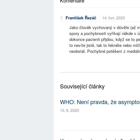
Komentáře
František Řezáč
14. čvn. 2020
Jako člověk vychovaný v důvěře (až m
spory a pochybnosti vyříkají někde v ú
dokonce pacienti přijdou, když se to 
to nevíte jistě, tak to řekněte nebo ml
neobstál. Pochybné potěšení z mediální
Související články
WHO: Není pravda, že asymptoma
10. 6. 2020