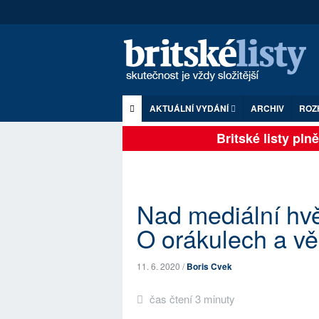
AKTUÁLNÍ VYDÁNÍ
ARCHIV
ROZ
Britské listy plně 
Nad mediální hv
O orákulech a v
11. 6. 2020 /
Boris Cvek
čas čtení 3 minuty