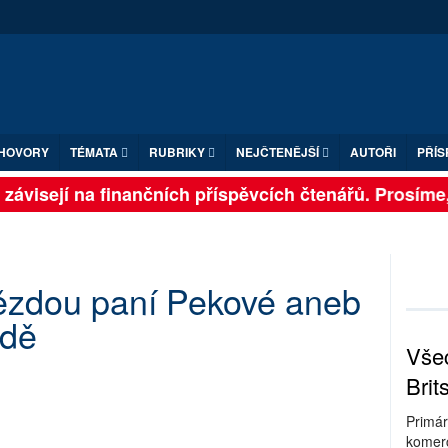
HOVORY
TÉMATA
RUBRIKY
NEJČTENĚJŠÍ
AUTOŘI
PŘÍS
závisejí na finančních příspěvcích čtenářů. Prosíme, p
ězdou paní Pekové aneb
ědě
Všec
Brit
Primár
komerc