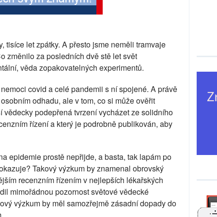
, tisíce let zpátky. A přesto jsme neměli tramvaje
Co změnilo za posledních dvě stě let svět
tální, věda zopakovatelných experimentů.
 nemoci covid a celé pandemii s ní spojené. A právě
osobním odhadu, ale v tom, co si může ověřit
í vědecky podepřená tvrzení vycházet ze solidního
cenzním řízení a který je podrobně publikován, aby
na epidemie prostě nepřijde, a basta, tak lapám po
 dokazuje? Takový výzkum by znamenal obrovský
nějším recenzním řízením v nejlepších lékařských
dil mimořádnou pozornost světové vědecké
akový výzkum by měl samozřejmě zásadní dopady do
.