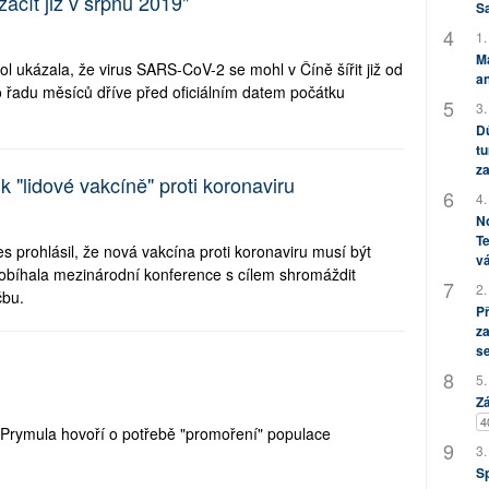
čít již v srpnu 2019"
S
1.
M
 ukázala, že virus SARS-CoV-2 se mohl v Číně šířit již od
an
 řadu měsíců dříve před oficiálním datem počátku
3.
Dů
tu
za
 "lidové vakcíně" proti koronaviru
4.
No
Te
 prohlásil, že nová vakcína proti koronaviru musí být
vá
obíhala mezinárodní konference s cílem shromáždit
2.
čbu.
P
za
s
5.
Zá
4
Prymula hovoří o potřebě "promoření" populace
3.
S