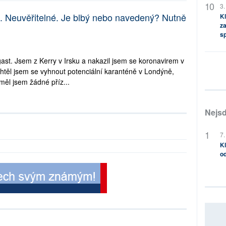
3.
. Neuvěřitelné. Je blbý nebo navedený? Nutně
Kl
za
s
st. Jsem z Kerry v Irsku a nakazil jsem se koronavirem v
těl jsem se vyhnout potenciální karanténě v Londýně,
ěl jsem žádné příz...
Nejsd
7.
Kl
od