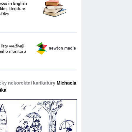
icky nekorektní karikatury
Michaela
áka