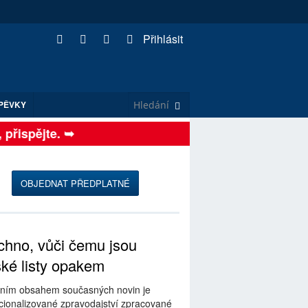
Přihlásit
PĚVKY
řispějte. ➥
OBJEDNAT PŘEDPLATNÉ
hno, vůči čemu jsou
ské listy opakem
ním obsahem současných novin je
ionalizované zpravodajství zpracované