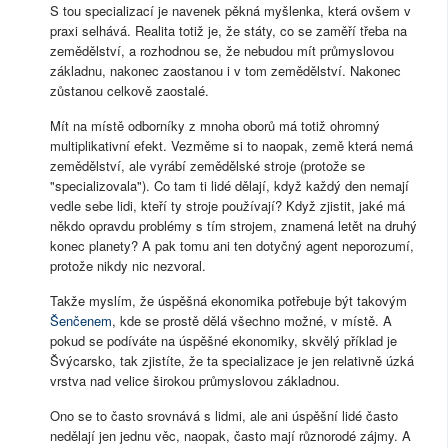
S tou specializací je navenek pěkná myšlenka, která ovšem v
praxi selhává. Realita totiž je, že státy, co se zaměří třeba na
zemědělství, a rozhodnou se, že nebudou mít průmyslovou
základnu, nakonec zaostanou i v tom zemědělství. Nakonec
zůstanou celkově zaostalé.
Mít na místě odborníky z mnoha oborů má totiž ohromný
multiplikativní efekt. Vezměme si to naopak, země která nemá
zemědělství, ale vyrábí zemědělské stroje (protože se
"specializovala"). Co tam ti lidé dělají, když každý den nemají
vedle sebe lidi, kteří ty stroje používají? Když zjistit, jaké má
někdo opravdu problémy s tím strojem, znamená letět na druhý
konec planety? A pak tomu ani ten dotyčný agent neporozumí,
protože nikdy nic nezvoral.
Takže myslím, že úspěšná ekonomika potřebuje být takovým
Šenčenem
, kde se prostě dělá všechno možné, v místě. A
pokud se podíváte na úspěšné ekonomiky, skvělý příklad je
Švýcarsko, tak zjistíte, že ta specializace je jen relativně úzká
vrstva nad velice širokou průmyslovou základnou.
Ono se to často srovnává s lidmi, ale ani úspěšní lidé často
nedělají jen jednu věc, naopak, často mají různorodé zájmy. A