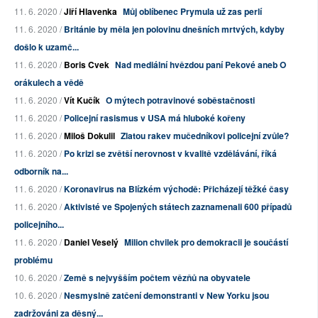
11. 6. 2020 /
Jiří Hlavenka
Můj oblíbenec Prymula už zas perlí
11. 6. 2020 /
Británie by měla jen polovinu dnešních mrtvých, kdyby
došlo k uzamč...
11. 6. 2020 /
Boris Cvek
Nad mediální hvězdou paní Pekové aneb O
orákulech a vědě
11. 6. 2020 /
Vít Kučík
O mýtech potravinové soběstačnosti
11. 6. 2020 /
Policejní rasismus v USA má hluboké kořeny
11. 6. 2020 /
Miloš Dokulil
Zlatou rakev mučedníkovi policejní zvůle?
11. 6. 2020 /
Po krizi se zvětší nerovnost v kvalitě vzdělávání, říká
odborník na...
11. 6. 2020 /
Koronavirus na Blízkém východě: Přicházejí těžké časy
11. 6. 2020 /
Aktivisté ve Spojených státech zaznamenali 600 případů
policejního...
11. 6. 2020 /
Daniel Veselý
Milion chvilek pro demokracii je součástí
problému
10. 6. 2020 /
Země s nejvyšším počtem vězňů na obyvatele
10. 6. 2020 /
Nesmyslně zatčení demonstranti v New Yorku jsou
zadržováni za děsný...