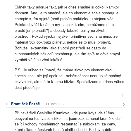
Článek taky adoruje fakt, jak je dnes snadné si cokoli kamkoli
dopravit. Ano, je to snadné, ale co ekonomie zcela opomíjí je
entropie s tím spjatá (proč probůh prakticky tu stejnou věc
Polsko dováží k nám a my naopak k nim, nemůžeme si to
prostě jen prohodit?) a dopady takové reality na životní
prostředí. Pokud výroba nějaké i primitivní věci znamená, že
materiál 30x obkrouží planetu, někde se to musí projevit.
Bohužel, externality jako životní prostředí se často do
ekonomických nákladů nezahrnují, ale tím spíš to dává smysl
vyrábět většinu věcí lokálně.
P.S. Je vůbec zajímavé, že máme slovo pro ekonomickou
specializaci, ale její opak ne - soběstačnost není úplně opačný
ekvivalent, ale má to k tomu blízko. Specializace se dnes vůbec
dost přeceňuje.
František Řezáč
11. čvn. 2020
0
Při návštěvě Českého Krumlova, kde jsem kdysi delší čas
pobýval na festivalech Ekofilm, jsem zaznamenal kromě klidu i
zející vchody mondénních restaurtací s nabídkami za ceny,
které nikdo z českých turistů platit nebude. Rodiny s dětmi,