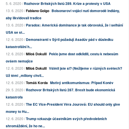
5. 6. 2020 /
Rozhovor Britských listů 289. Krize a protesty v USA
13. 6. 2020 /
Fabiano Golgo
Bolsonarovi vojáci nutí domorodé indiány,
aby likvidovali tradice
13. 6. 2020 /
Paradox: Americká dominance je tak obrovská, že i selhání
USA se st...
12. 6. 2020 /
Demonstranti v Sýrii požadují Asadův pád v důsledku
katastrofální h...
12. 6. 2020 /
Miloš Dokulil
Peklo jsme dost odklidili, cestu k nebesům
ovšem nemajíce
12. 6. 2020 /
Miloš Dokulil
Všimli jste si? (Nežijeme v různých světech?
Už těmi „miliony chvil...
12. 6. 2020 /
Tomáš Korda
Mstivý antikomunismus: Případ Koněv
29. 5. 2020 /
Rozhovor Britských listů 287. Brexit bude ekonomická
katastrofa
12. 6. 2020 /
The EC Vice-President Věra Jourová: EU should only give
money to Hu...
12. 6. 2020 /
Trump vzkazuje účastníkům svých předvolebních
shromáždění, že ho ne...