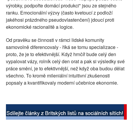
výrobky, podpořte domácí produkci" jsou ze stejného
SOCIÁLNÍ SÍTĚ
ranku. Emocionální výzvy (často kvetoucí z podloží
jakéhosi prázdného pseudovlastenčení) jdoucí proti
RUBRIKY
ekonomické racionalitě a logice.
PLNÁ VERZE STRÁNEK
Od pravěku se činnosti v rámci lidské komunity
samovolně diferencovaly - říká se tomu specializace -
proto, že je to efektivnější. Když hrnčíř bude celý den
vypalovat vázy, rolník celý den orat a pak si výsledky své
práce smění, je to efektivnější, než když oba budou dělat
všechno. To kromě mileniální intuitivní zkušenosti
popsaly a kvantifikovaly moderní učebnice ekonomie.