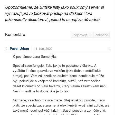
Upozorňujeme, že Britské listy jako soukromý server si
vyhrazují právo blokovat přístup na diskusní fóra
jakémukoliv diskutérovi, pokud to uznají za důvodné.
Komentáře
nejnovější
oblíbené
Pavel Urban
11. čvn. 2020
0
K poznámce Jana Samohýla:
Specializace funguje. Tak, jak je to popsáno v článku. A
vyrábíte-li něco opravdu ve velkém (jako třeba zemědělské
stroje), pak Vám zákazník na druhém konci zeměkoule může
být, pokud jde o vzájemné kontakty, bližší, než zemědělec
deset kilometrů od Vaší továrny, který Vaším zákazníkem není.
Nevím, jestli je to dobré. Ale je to tak.
Nicméně, všechno má své meze. Stejně jako v přírodě, i tady
platí, že specializace znamená efektivnější využívání zdrojů, ale
také menší odolnost vůči krizím. Sázet pouze na zemědělství,