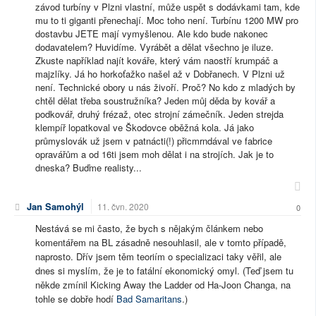
závod turbíny v Plzni vlastní, může uspět s dodávkami tam, kde
mu to ti giganti přenechají. Moc toho není. Turbínu 1200 MW pro
dostavbu JETE mají vymyšlenou. Ale kdo bude nakonec
dodavatelem? Huvidíme. Vyrábět a dělat všechno je iluze.
Zkuste například najít kováře, který vám naostří krumpáč a
majzlíky. Já ho horkoťažko našel až v Dobřanech. V Plzni už
není. Technické obory u nás živoří. Proč? No kdo z mladých by
chtěl dělat třeba soustružníka? Jeden můj děda by kovář a
podkovář, druhý frézaž, otec strojní zámečník. Jeden strejda
klempíř lopatkoval ve Škodovce oběžná kola. Já jako
průmyslovák už jsem v patnácti(!) přicmrndával ve fabrice
opravářům a od 16ti jsem moh dělat i na strojích. Jak je to
dneska? Buďme realisty...
Jan Samohýl
11. čvn. 2020
0
Nestává se mi často, že bych s nějakým článkem nebo
komentářem na BL zásadně nesouhlasil, ale v tomto případě,
naprosto. Dřív jsem těm teoriím o specializaci taky věřil, ale
dnes si myslím, že je to fatální ekonomický omyl. (Teď jsem tu
někde zmínil Kicking Away the Ladder od Ha-Joon Changa, na
tohle se dobře hodí
Bad Samaritans
.)