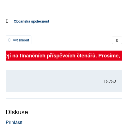
Občanská společnost
0
Vytisknout
sejí na finančních příspěvcích čtenářů. Prosíme, přisp
15752
Diskuse
Přihlásit