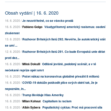
Obsah vydání | 16. 6. 2020
16. 6. 2020 /
Je neuvěřitelné, co se všecko prodá
16. 6. 2020 /
Fabiano Golgo
Všudypřítomný americký rasismus: osobní
zkušenost
13. 6. 2020 /
Rozhovor Britských listů 292. Nevěřte, že autokratický stát
se umí ...
12. 6. 2020 /
Rozhovor Britských listů 291. Co bude Evropská unie dělat
proti dez...
16. 6. 2020 /
Miloš Dokulil
Odlišné jeviště, podobný scénář, a v té
nečekané repríze opět smrt
16. 6. 2020 /
Počet nákaz na koronavirus globálně přesáhl 8 milionů
16. 6. 2020 /
COVID-19 dokáže poškodit plíce svých obětí tak, že je
nepoznáte, in...
16. 6. 2020 /
Trump likviduje Hlas Ameriky
16. 6. 2020 /
Milan Kohout
Capitalism is racism
15. 6. 2020 /
Albín Sybera
Populistický cyklus: Proč má pracovní síla