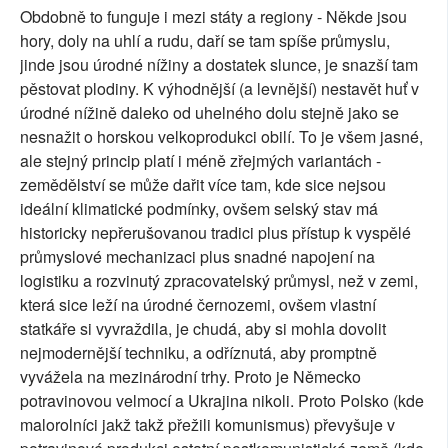
Obdobně to funguje i mezi státy a regiony - Někde jsou
hory, doly na uhlí a rudu, daří se tam spíše průmyslu,
jinde jsou úrodné nížiny a dostatek slunce, je snazší tam
pěstovat plodiny. K výhodnější (a levnější) nestavět huť v
úrodné nížině daleko od uhelného dolu stejně jako se
nesnažit o horskou velkoprodukci obilí. To je všem jasné,
ale stejný princip platí i méně zřejmých variantách -
zemědělství se může dařit více tam, kde sice nejsou
ideální klimatické podmínky, ovšem selský stav má
historicky nepřerušovanou tradici plus přístup k vyspělé
průmyslové mechanizaci plus snadné napojení na
logistiku a rozvinutý zpracovatelský průmysl, než v zemi,
která sice leží na úrodné černozemi, ovšem vlastní
statkáře si vyvraždila, je chudá, aby si mohla dovolit
nejmodernější techniku, a odříznutá, aby promptně
vyvážela na mezinárodní trhy. Proto je Německo
potravinovou velmocí a Ukrajina nikoli. Proto Polsko (kde
malorolníci jakž takž přežili komunismus) převyšuje v