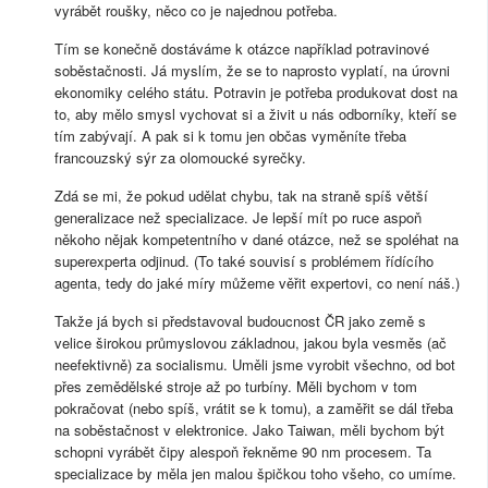
vyrábět roušky, něco co je najednou potřeba.
Tím se konečně dostáváme k otázce například potravinové
soběstačnosti. Já myslím, že se to naprosto vyplatí, na úrovni
ekonomiky celého státu. Potravin je potřeba produkovat dost na
to, aby mělo smysl vychovat si a živit u nás odborníky, kteří se
tím zabývají. A pak si k tomu jen občas vyměníte třeba
francouzský sýr za olomoucké syrečky.
Zdá se mi, že pokud udělat chybu, tak na straně spíš větší
generalizace než specializace. Je lepší mít po ruce aspoň
někoho nějak kompetentního v dané otázce, než se spoléhat na
superexperta odjinud. (To také souvisí s problémem řídícího
agenta, tedy do jaké míry můžeme věřit expertovi, co není náš.)
Takže já bych si představoval budoucnost ČR jako země s
velice širokou průmyslovou základnou, jakou byla vesměs (ač
neefektivně) za socialismu. Uměli jsme vyrobit všechno, od bot
přes zemědělské stroje až po turbíny. Měli bychom v tom
pokračovat (nebo spíš, vrátit se k tomu), a zaměřit se dál třeba
na soběstačnost v elektronice. Jako Taiwan, měli bychom být
schopni vyrábět čipy alespoň řekněme 90 nm procesem. Ta
specializace by měla jen malou špičkou toho všeho, co umíme.