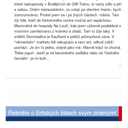
které nastupovaly v Budějicích do GW Trainu, si vezly jídlo a pití
s sebou. Oněm restauratérům, co volají po otevření hranic, bych
(cenzurováno). Prošel jsem se i po jiných částech města. Tam
žijí lidé, kteří do historického centra možná ani nepáchnou.
Maximálně do hospody Na Louži, kde jsem výborně poobědval s
místními zaměstnanci z krámků a úřadů. Tam to žije taky. V
sídlišti Domoradice je Kaufland a poblíž průmyslová zóna. V
"německém" marketu lidi nakupujou a neví ani, odkud zobží
pochází. Je jim to jedno, stejně jako mě. Hlavně když to chutná.
Třeba jogurt. Jestli je od bavorského sedláka nebo od "českého
farmáře", je mi buřt...