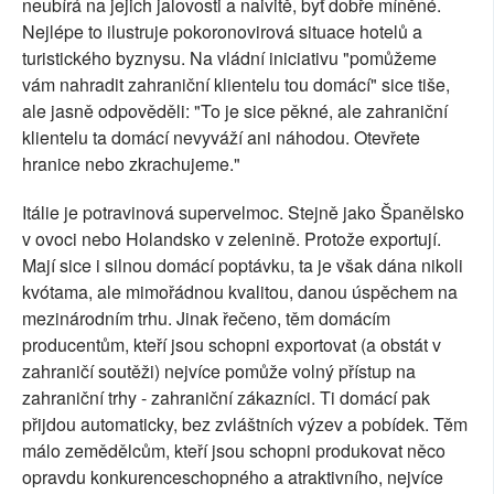
neubírá na jejich jalovosti a naivitě, byť dobře míněné.
Nejlépe to ilustruje pokoronovirová situace hotelů a
turistického byznysu. Na vládní iniciativu "pomůžeme
vám nahradit zahraniční klientelu tou domácí" sice tiše,
ale jasně odpověděli: "To je sice pěkné, ale zahraniční
klientelu ta domácí nevyváží ani náhodou. Otevřete
hranice nebo zkrachujeme."
Itálie je potravinová supervelmoc. Stejně jako Španělsko
v ovoci nebo Holandsko v zelenině. Protože exportují.
Mají sice i silnou domácí poptávku, ta je však dána nikoli
kvótama, ale mimořádnou kvalitou, danou úspěchem na
mezinárodním trhu. Jinak řečeno, těm domácím
producentům, kteří jsou schopni exportovat (a obstát v
zahraničí soutěži) nejvíce pomůže volný přístup na
zahraniční trhy - zahraniční zákazníci. Ti domácí pak
přijdou automaticky, bez zvláštních výzev a pobídek. Těm
málo zemědělcům, kteří jsou schopni produkovat něco
opravdu konkurenceschopného a atraktivního, nejvíce