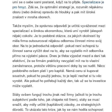
umí se o sebe sami postarat, když na to přijde.
Specializace je
pro hmyz
. Zdá se, že optimální strategií je, rozumět nějakému
oboru (nebo dvěma) opravdu do hloubky a pak mít široké
znalosti v mnoha oborech.
Takže myslím, že správnou odpovědí je určitá vyváženost mezi
specializací a širokou ekonomikou, která umí vyrobit (alespoň
nějak) cokoliv. Je to podobné otázce, za jakých okolností by
měla firma outsourcovat nějakou odbornou činnost mimo svůj
obor. Na to je jednoduchá odpověď - pokud není schopná tu
činnost sama vytížit dost na to, aby se vyplatilo mít odborníka
přímo na výplatní pásce. Dnes je třeba výpočet mezd a daní tak
efektivní, že se firmám prakticky nevyplatí mít na to vlastní
zaměstnance, protože většinu pracovní doby by se nudili. Něco
podobného ovšem platí i pro kapitál. Nemá cenu si kupovat
soustruh, pokud ho použiji jednou, to je lepší nechat si tu věc
vyrobit. Ale pokud ho potřebuji každý den, tak už se ta investice
může vyplatit.
Státy ovšem fungují trochu jinak než firmy (ačkoli to je trochu
subjektivní podle toho, jak chápete roli firem), státy se musí
snažit, aby měly určité (kapitálové) zásoby, ze strategických
důvodů. To ukázala tato krize, jak by se nám hodila schopnost