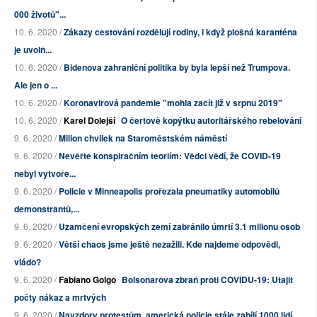
000 životů"...
10. 6. 2020 /
Zákazy cestování rozdělují rodiny, i když plošná karanténa
je uvolň...
10. 6. 2020 /
Bidenova zahraniční politika by byla lepší než Trumpova.
Ale jen o ...
10. 6. 2020 /
Koronavirová pandemie "mohla začít již v srpnu 2019"
10. 6. 2020 /
Karel Dolejší
O čertově kopýtku autoritářského rebelování
9. 6. 2020 /
Milion chvilek na Staroměstském náměstí
9. 6. 2020 /
Nevěřte konspiračním teoriím: Vědci vědí, že COVID-19
nebyl vytvoře...
9. 6. 2020 /
Policie v Minneapolis prořezala pneumatiky automobilů
demonstrantů,...
9. 6. 2020 /
Uzamčení evropských zemí zabránilo úmrtí 3.1 milionu osob
9. 6. 2020 /
Větší chaos jsme ještě nezažili. Kde najdeme odpovědi,
vládo?
9. 6. 2020 /
Fabiano Golgo
Bolsonarova zbraň proti COVIDU-19: Utajit
počty nákaz a mrtvých
9. 6. 2020 /
Navzdory protestům, americká policie stále zabíjí 1000 lidí