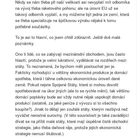
Nikdy se nám třeba při naší velikosti asi nevyplatí mít odborníka
na vývoj třeba raketového pohonu; ale na úrovni EU už se
takový odborník vyplatí, a my můžeme být jedna ze zemí, která
se třeba specializuje na špičkovou výrobu nějaké k tomu
potřebné součástky.
To je asi to hlavní, co jsem chtěl zdůraznit. Ještě dvě malé
poznámky.
Ono ti lidé, co se zabývají mezinárodní obchodem, jsou často
hlasití, protože je velmi lukrativní, vydělávat na rozdílech mezi
státy. To neznamená, že bychom měli poslouchat jen je.
Fakticky rozhodující u většiny ekonomické produkce je domácí
spotřeba, která i táhne celkovou ekonomickou úroveň dané
země. Pokud nejste Spojené Státy, které si mohou dovolit
spotřebovávat na úkor jiných (ale to se rychle mění), tak většinu
domácí poptávky bude asi vždy nutné nějak uspokojit domácí
produkcí (ostatně, za jaké peníze z vývozu si to všechno
koupíte?). Jinak to dělají jen zoufalé státy, kterým nezbývá než
vyvážet nerostné suroviny. (V této souvislosti je také zavádějící
dívat se na příliš malé státy, které mají úspěšné čistě obchodní
strategie, jako třeba daňové ráje, protože jejich ekonomická
strategie nemusí škálovat.)