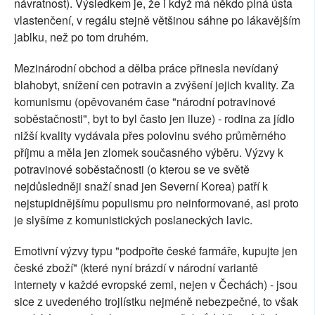
návratnost). Výsledkem je, že i když má někdo plná ústa
vlastenčení, v regálu stejně většinou sáhne po lákavějším
jablku, než po tom druhém.
Mezinárodní obchod a dělba práce přinesla nevídaný
blahobyt, snížení cen potravin a zvýšení jejich kvality. Za
komunismu (opěvovaném čase "národní potravinové
soběstačnosti", byt to byl často jen iluze) - rodina za jídlo
nižší kvality vydávala přes polovinu svého průměrného
příjmu a měla jen zlomek současného výběru. Výzvy k
potravinové soběstačnosti (o kterou se ve světě
nejdůsledněji snaží snad jen Severní Korea) patří k
nejstupidnějšímu populismu pro neinformované, asi proto
je slyšíme z komunistických poslaneckých lavic.
Emotivní výzvy typu "podpořte české farmáře, kupujte jen
české zboží" (které nyní brázdí v národní variantě
internety v každé evropské zemi, nejen v Čechách) - jsou
sice z uvedeného trojlístku nejméně nebezpečné, to však