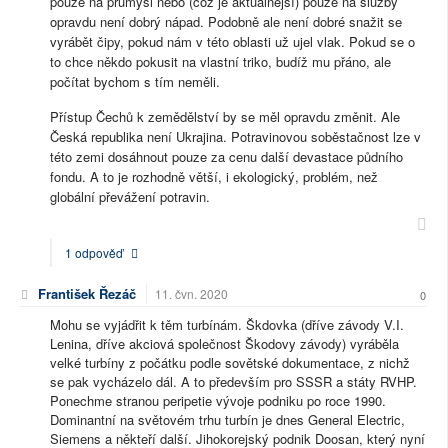
pouze na průmysl nebo (což je aktuálnější) pouze na služby
opravdu není dobrý nápad. Podobně ale není dobré snažit se
vyrábět čipy, pokud nám v této oblasti už ujel vlak. Pokud se o
to chce někdo pokusit na vlastní triko, budíž mu přáno, ale
počítat bychom s tím neměli.
Přístup Čechů k zemědělství by se měl opravdu změnit. Ale
Česká republika není Ukrajina. Potravinovou soběstačnost lze v
této zemi dosáhnout pouze za cenu další devastace půdního
fondu. A to je rozhodně větší, i ekologický, problém, než
globální převážení potravin.
1 odpověď
František Řezáč
11. čvn. 2020
0
Mohu se vyjádřit k těm turbínám. Škdovka (dříve závody V.I.
Lenina, dříve akciová společnost Škodovy závody) vyráběla
velké turbíny z počátku podle sovětské dokumentace, z nichž
se pak vycházelo dál. A to především pro SSSR a státy RVHP.
Ponechme stranou peripetie vývoje podniku po roce 1990.
Dominantní na světovém trhu turbín je dnes General Electric,
Siemens a někteří další. Jihokorejský podnik Doosan, který nyní