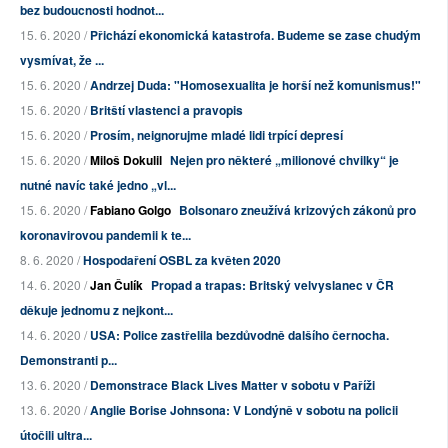
bez budoucnosti hodnot...
15. 6. 2020 /
Přichází ekonomická katastrofa. Budeme se zase chudým
vysmívat, že ...
15. 6. 2020 /
Andrzej Duda: "Homosexualita je horší než komunismus!"
15. 6. 2020 /
Britští vlastenci a pravopis
15. 6. 2020 /
Prosím, neignorujme mladé lidi trpící depresí
15. 6. 2020 /
Miloš Dokulil
Nejen pro některé „milionové chvilky“ je
nutné navíc také jedno „vl...
15. 6. 2020 /
Fabiano Golgo
Bolsonaro zneužívá krizových zákonů pro
koronavirovou pandemii k te...
8. 6. 2020 /
Hospodaření OSBL za květen 2020
14. 6. 2020 /
Jan Čulík
Propad a trapas: Britský velvyslanec v ČR
děkuje jednomu z nejkont...
14. 6. 2020 /
USA: Police zastřelila bezdůvodně dalšího černocha.
Demonstranti p...
13. 6. 2020 /
Demonstrace Black Lives Matter v sobotu v Paříži
13. 6. 2020 /
Anglie Borise Johnsona: V Londýně v sobotu na policii
útočili ultra...