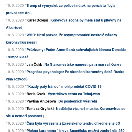
10. 6. 2020 /
Trump si vymyslel, že policejní útok na penzistu "byla
provokace An...
10. 6. 2020 /
Karel Dolejší
Koněvova socha by měla stát u pitevny na
Albertově
10. 6. 2020 /
WHO: Není pravda, že asymptomatičtí nositelé nákazy
koronavirus nešíří
10. 6. 2020 /
Průzkumy: Počet Američanů schvalujících činnost Donalda
Trumpa klesá
10. 6. 2020 /
Jan Čulík
Na Staroměstské náměstí patří maršál Koněv!
10. 6. 2020 /
Prognóza psychologa: Po skončení karantény čeká Rusko
vlna rozvodů
10. 6. 2020 /
"Každý pátý Íránec" mohl prodělat COVID-19
10. 6. 2020 /
Boris Cvek
Vystrčilova cesta na Tchaj-wan
10. 6. 2020 /
Pavlína Antošová
Do posledních výstřelů
10. 6. 2020 /
Tomasz Oryński
Nedělejte víc, než musíte. Koronavirus se
šíří a někteří poslanci j...
10. 6. 2020 /
Čína byla vyřazena z izraelského tendru ohledně sítě 5G
10. 6. 2020 /
Plošná karanténa "jen ve Španělsku možná zachránila 450