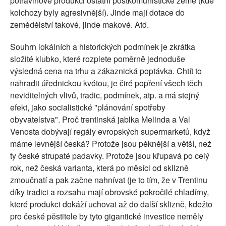
potravinové produkci ostatní postkomunistické země (kde
kolchozy byly agresivnější). Jinde mají dotace do
zemědělství takové, jinde makové. Atd.
Souhrn lokálních a historických podmínek je zkrátka
složité klubko, které rozplete poměrně jednoduše
výsledná cena na trhu a zákaznická poptávka. Chtít to
nahradit úřednickou kvótou, je čiré popření všech těch
neviditelných vlivů, tradic, podmínek, atp. a má stejný
efekt, jako socialistické "plánování spotřeby
obyvatelstva". Proč trentinská jablka Melinda a Val
Venosta dobývají regály evropských supermarketů, když
máme levnější česká? Protože jsou pěknější a větší, než
ty české strupaté padavky. Protože jsou křupavá po celý
rok, než česká varianta, která po měsíci od sklizně
zmoučnatí a pak začne nahnívat (je to tím, že v Trentinu
díky tradici a rozsahu mají obrovské pokročilé chladírny,
které produkci dokáží uchovat až do další sklizně, kdežto
pro české pěstitele by tyto gigantické investice neměly