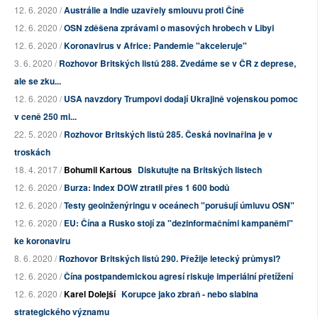
12. 6. 2020 /
Austrálie a Indie uzavřely smlouvu proti Číně
12. 6. 2020 /
OSN zděšena zprávami o masových hrobech v Libyi
12. 6. 2020 /
Koronavirus v Africe: Pandemie "akceleruje"
3. 6. 2020 /
Rozhovor Britských listů 288. Zvedáme se v ČR z deprese,
ale se zku...
12. 6. 2020 /
USA navzdory Trumpovi dodají Ukrajině vojenskou pomoc
v ceně 250 mi...
22. 5. 2020 /
Rozhovor Britských listů 285. Česká novinařina je v
troskách
18. 4. 2017 /
Bohumil Kartous
Diskutujte na Britských listech
12. 6. 2020 /
Burza: Index DOW ztratil přes 1 600 bodů
12. 6. 2020 /
Testy geoinženýringu v oceánech "porušují úmluvu OSN"
12. 6. 2020 /
EU: Čína a Rusko stojí za "dezinformačními kampaněmi"
ke koronaviru
8. 6. 2020 /
Rozhovor Britských listů 290. Přežije letecký průmysl?
12. 6. 2020 /
Čína postpandemickou agresí riskuje imperiální přetížení
12. 6. 2020 /
Karel Dolejší
Korupce jako zbraň - nebo slabina
strategického významu