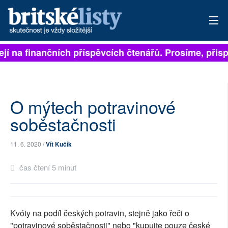
jí na finančních příspěvcích čtenářů. Prosíme, přispěj
PŘIHLÁSIT
AKTUÁLNÍ VYDÁNÍ
ARCHIV
O mýtech potravinové
soběstačnosti
ROZHOVORY
11. 6. 2020 /
Vít Kučík
TÉMATA
čas čtení 5 minut
NEJČTENĚJŠÍ ZA 7 DNÍ
AUTOŘI
Kvóty na podíl českých potravin, stejně jako řeči o
PŘÍSPĚVKY NA PROVOZ
"potravinové soběstačnosti" nebo "kupujte pouze české