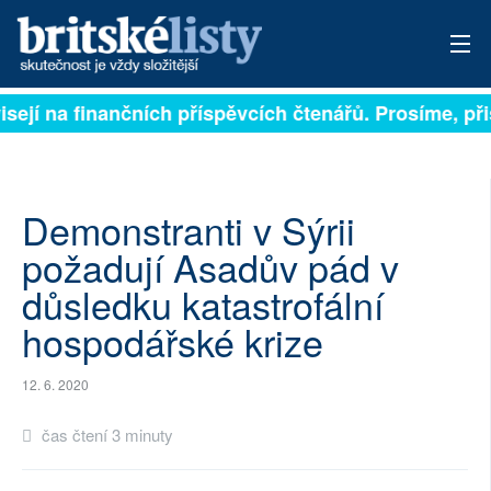
isejí na finančních příspěvcích čtenářů. Prosíme, přis
PŘIHLÁSIT
AKTUÁLNÍ VYDÁNÍ
ARCHIV
Demonstranti v Sýrii
požadují Asadův pád v
ROZHOVORY
důsledku katastrofální
TÉMATA
hospodářské krize
NEJČTENĚJŠÍ ZA 7 DNÍ
12. 6. 2020
AUTOŘI
čas čtení 3 minuty
PŘÍSPĚVKY NA PROVOZ