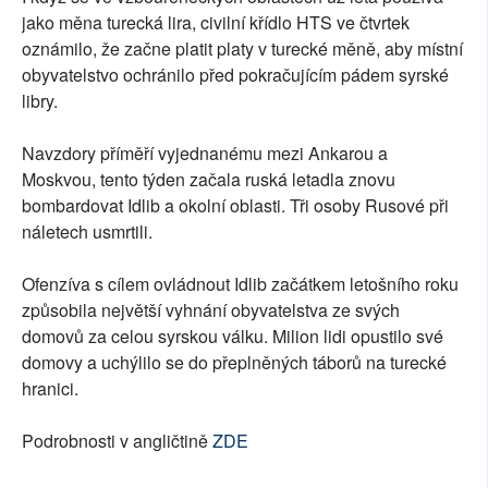
jako měna turecká lira, civilní křídlo HTS ve čtvrtek
oznámilo, že začne platit platy v turecké měně, aby místní
obyvatelstvo ochránilo před pokračujícím pádem syrské
libry.
Navzdory příměří vyjednanému mezi Ankarou a
Moskvou, tento týden začala ruská letadla znovu
bombardovat Idlib a okolní oblasti. Tři osoby Rusové při
náletech usmrtili.
Ofenzíva s cílem ovládnout Idlib začátkem letošního roku
způsobila největší vyhnání obyvatelstva ze svých
domovů za celou syrskou válku. Milion lidi opustilo své
domovy a uchýlilo se do přeplněných táborů na turecké
hranici.
Podrobnosti v angličtině
ZDE