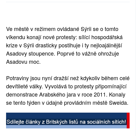
SOCIÁLNÍ SÍTĚ
RUBRIKY
Ve městě v režimem ovládané Sýrii se o tomto
PLNÁ VERZE STRÁNEK
víkendu konají nové protesty: sílící hospodářská
krize v Sýrii drasticky postihuje i ty nejloajálnější
Asadovy stoupence. Poprvé to vážně ohrožuje
Asadovu moc.
Potraviny jsou nyní dražší než kdykoliv během celé
devítileté války. Vyvolává to protesty připomínající
demonstrace Arabského jara v roce 2011. Konaly
se tento týden v údajně provládním městě Sweida.