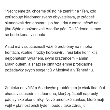
"Nechceme žít, chceme důstojně zemřít!" a "Ten, kdo
způsobuje hladomor svého obyvatelstva, je zrádce!"
skandovali demonstranti po řadu dní v tomto městě na
jihu Sýrie o požadovali Asadův pád. Další demonstrace
se bude konat v sobotu.
Asad má v současnosti vážné problémy na mnoha
frontách, včetně hrozby koronaviru, řeší také konflikt s
nejbohatším Syřanem, svým bratrancem Ramim
Makhloufem, a snaží se plnit vzájemně protikladné
požadavky svých spojenců v Moskvě a v Teheránu.
Zdaleka největším Asadovým problémem je však finanční
chaos v sousedním Libanonu, který způsobil naprostý
pád syrské ekonomiky. Nové americké sankce, které mají
vejít v platnost příští týden, budou také zdrcující.