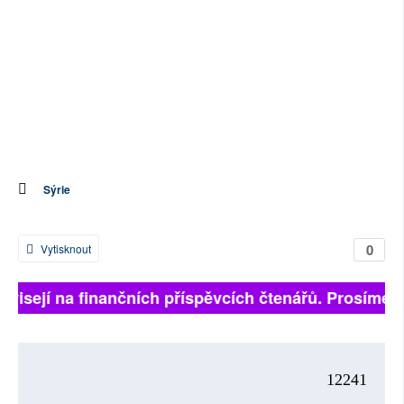
Sýrie
0
Vytisknout
závisejí na finančních příspěvcích čtenářů. Prosíme, p
12241