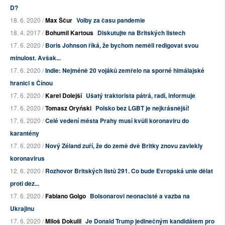
D?
18. 6. 2020 /
Max Ščur
Volby za času pandemie
18. 4. 2017 /
Bohumil Kartous
Diskutujte na Britských listech
17. 6. 2020 /
Boris Johnson říká, že bychom neměli redigovat svou
minulost. Avšak...
17. 6. 2020 /
Indie: Nejméně 20 vojáků zemřelo na sporné himálajské
hranici s Čínou
17. 6. 2020 /
Karel Dolejší
Ušatý traktorista pátrá, radí, informuje
17. 6. 2020 /
Tomasz Oryński
Polsko bez LGBT je nejkrásnější!
17. 6. 2020 /
Celé vedení města Prahy musí kvůli koronaviru do
karantény
17. 6. 2020 /
Nový Zéland zuří, že do země dvě Britky znovu zavlekly
koronavirus
12. 6. 2020 /
Rozhovor Britských listů 291. Co bude Evropská unie dělat
proti dez...
17. 6. 2020 /
Fabiano Golgo
Bolsonarovi neonacisté a vazba na
Ukrajinu
17. 6. 2020 /
Miloš Dokulil
Je Donald Trump jedinečným kandidátem pro