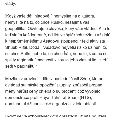
vlády.
!Když vaše děti hladovějí, nemyslíte na diktátora,
nemyslíte na to, co chce Rusko, nezajímá vás
geopolitika. Obviňujete člověka, který vám vládne. A já to
teď vidím každodenně, od lidí ve špičkách režimu až dolů
k nejprůměrnějšímu Asadovu stoupenci," řekl aktivista
Shueb Rifai. Dodal: "Asadovo největší riziko už není to,
co chce Putin, nebo to, co chce Írán, nebo to, k čemu se
spikly regionální mocnosti. Jsou to jeho vlastní lidi, kteří
sedí v papiňáku."
Mezitím v provincii Idlib, v poslední části Sýrie, kterou
ovládají sunnitské opoziční skupiny, způsobil propad
měny nárůst ceny chleba o 60 procent, což vyvolalo
demonstrace proti Hayat Tahrir al-Sham (HTS),
dominantní džihádistické organizaci v této oblasti.
I když se ve vzbouřeneckých oblastech už léta používá