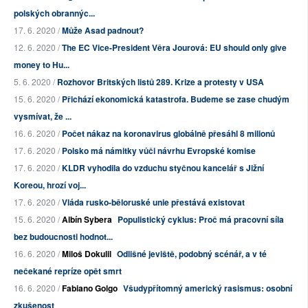
polských obrannýc...
17. 6. 2020 /
Může Asad padnout?
12. 6. 2020 /
The EC Vice-President Věra Jourová: EU should only give
money to Hu...
5. 6. 2020 /
Rozhovor Britských listů 289. Krize a protesty v USA
15. 6. 2020 /
Přichází ekonomická katastrofa. Budeme se zase chudým
vysmívat, že ...
16. 6. 2020 /
Počet nákaz na koronavirus globálně přesáhl 8 milionů
17. 6. 2020 /
Polsko má námitky vůči návrhu Evropské komise
17. 6. 2020 /
KLDR vyhodila do vzduchu styčnou kancelář s Jižní
Koreou, hrozí voj...
17. 6. 2020 /
Vláda rusko-běloruské unie přestává existovat
15. 6. 2020 /
Albín Sybera
Populistický cyklus: Proč má pracovní síla
bez budoucnosti hodnot...
16. 6. 2020 /
Miloš Dokulil
Odlišné jeviště, podobný scénář, a v té
nečekané repríze opět smrt
16. 6. 2020 /
Fabiano Golgo
Všudypřítomný americký rasismus: osobní
zkušenost