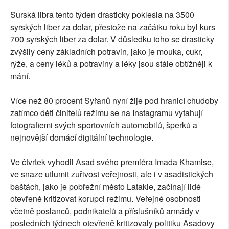
Surská libra tento týden drasticky poklesla na 3500
syrských liber za dolar, přestože na začátku roku byl kurs
700 syrských liber za dolar. V důsledku toho se drasticky
zvýšily ceny základních potravin, jako je mouka, cukr,
rýže, a ceny léků a potraviny a léky jsou stále obtížněji k
mání.
Více než 80 procent Syřanů nyní žije pod hranicí chudoby
zatímco děti činitelů režimu se na Instagramu vytahují
fotografiemi svých sportovních automobilů, šperků a
nejnovější domácí digitální technologie.
Ve čtvrtek vyhodil Asad svého premiéra Imada Khamise,
ve snaze utlumit zuřivost veřejnosti, ale i v asadistických
baštách, jako je pobřežní město Latakie, začínají lidé
otevřeně kritizovat korupci režimu. Veřejné osobnosti
včetně poslanců, podnikatelů a příslušníků armády v
posledních týdnech otevřeně kritizovaly politiku Asadovy