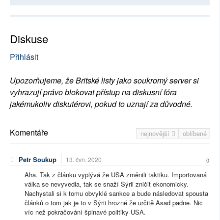
Diskuse
Přihlásit
Upozorňujeme, že Britské listy jako soukromý server si
vyhrazují právo blokovat přístup na diskusní fóra
jakémukoliv diskutérovi, pokud to uznají za důvodné.
Komentáře
nejnovější
oblíbené
Petr Soukup
13. čvn. 2020
0
Aha. Tak z článku vyplývá že USA změnili taktiku. Importovaná
válka se nevyvedla, tak se snaží Sýrii zničit ekonomicky.
Nachystali si k tomu obvyklé sankce a bude následovat spousta
článků o tom jak je to v Sýrii hrozné že určitě Asad padne. Nic
víc než pokračování špinavé politiky USA.