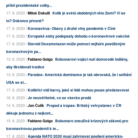
příští prezidentské volby...
17. 6. 2020 /
Miloš Dokulil
Kolik je světů obdobných této Zemi? Ví se
to? Dokonce přesně?
17. 6. 2020 /
Koronavirus: Obavy z druhé vlny pandemie v Číně
17. 6. 2020 /
Evropské státy podepsaly dohodu o koronavirové vakcíně
17. 6. 2020 /
Steroid Dexametazon může pomoci nejhůře postiženým
koronavirovým pa...
13. 6. 2020 /
Fabiano Golgo
Bolsonarovi vojáci nutí domorodé indiány,
aby likvidovali tradice
13. 6. 2020 /
Paradox: Americká dominance je tak obrovská, že i selhání
USA se st...
17. 6. 2020 /
Kolibříci vidí barvy, jaké si lidé mohou pouze představovat
16. 6. 2020 /
Je neuvěřitelné, co se všecko prodá
14. 6. 2020 /
Jan Čulík
Propad a trapas: Britský velvyslanec v ČR
děkuje jednomu z nejkont...
15. 6. 2020 /
Fabiano Golgo
Bolsonaro zneužívá krizových zákonů pro
koronavirovou pandemii k te...
17. 6. 2020 /
Agenda NATO 2030 musí zahrnovat posílení americko-