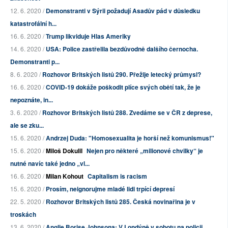
12. 6. 2020 /
Demonstranti v Sýrii požadují Asadův pád v důsledku
katastrofální h...
16. 6. 2020 /
Trump likviduje Hlas Ameriky
14. 6. 2020 /
USA: Police zastřelila bezdůvodně dalšího černocha.
Demonstranti p...
8. 6. 2020 /
Rozhovor Britských listů 290. Přežije letecký průmysl?
16. 6. 2020 /
COVID-19 dokáže poškodit plíce svých obětí tak, že je
nepoznáte, in...
3. 6. 2020 /
Rozhovor Britských listů 288. Zvedáme se v ČR z deprese,
ale se zku...
15. 6. 2020 /
Andrzej Duda: "Homosexualita je horší než komunismus!"
15. 6. 2020 /
Miloš Dokulil
Nejen pro některé „milionové chvilky“ je
nutné navíc také jedno „vl...
16. 6. 2020 /
Milan Kohout
Capitalism is racism
15. 6. 2020 /
Prosím, neignorujme mladé lidi trpící depresí
22. 5. 2020 /
Rozhovor Britských listů 285. Česká novinařina je v
troskách
13. 6. 2020 /
Anglie Borise Johnsona: V Londýně v sobotu na policii