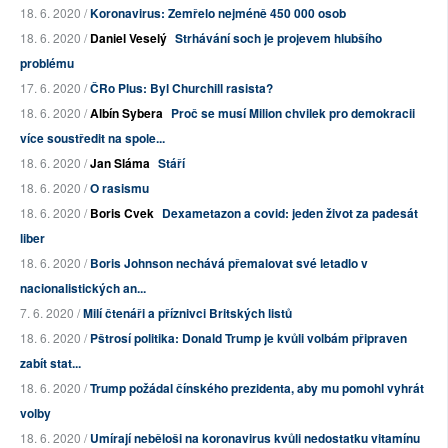
18. 6. 2020 /
Koronavirus: Zemřelo nejméně 450 000 osob
18. 6. 2020 /
Daniel Veselý
Strhávání soch je projevem hlubšího
problému
17. 6. 2020 /
ČRo Plus: Byl Churchill rasista?
18. 6. 2020 /
Albín Sybera
Proč se musí Milion chvilek pro demokracii
více soustředit na spole...
18. 6. 2020 /
Jan Sláma
Stáří
18. 6. 2020 /
O rasismu
18. 6. 2020 /
Boris Cvek
Dexametazon a covid: jeden život za padesát
liber
18. 6. 2020 /
Boris Johnson nechává přemalovat své letadlo v
nacionalistických an...
7. 6. 2020 /
Milí čtenáři a příznivci Britských listů
18. 6. 2020 /
Pštrosí politika: Donald Trump je kvůli volbám připraven
zabít stat...
18. 6. 2020 /
Trump požádal čínského prezidenta, aby mu pomohl vyhrát
volby
18. 6. 2020 /
Umírají neběloši na koronavirus kvůli nedostatku vitamínu