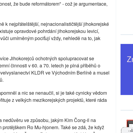
obnost, že bude reformátorem" - což je argumentace,
 k nejpřátelštější, nejnacionalističtější jihokorejské
xistuje opravdové pohrdání jihokorejskou levicí,
 vůči umírněným pociťují vždy, nehledě na to, jak
 více Jihokorejců ochotných spolupracovat se
ní činnosti v 60. a 70. letech je plná příběhů o
d velvyslanectví KLDR ve Východním Berlíně a musel
ů.
apomněl a nic se nenaučil, si je také cynicky vědom
rofituje z velkých mezikorejských projektů, které ráda
í a nedůvěru ve způsobu, jakým Kim Čong-il na
m protějškem Ro Mu-hjonem. Také se zdá, že když