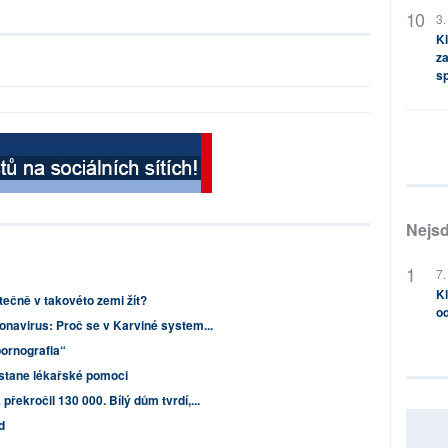
3.
Kl
za
s
Nejsd
7.
Kl
ečně v takovéto zemi žít?
od
onavirus: Proč se v Karviné system...
ornografia“
stane lékařské pomoci
řekročil 130 000. Bílý dům tvrdí,...
d