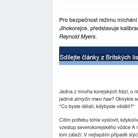
Pro bezpečnost režimu míchání
Jihokorejce, představuje kalibr
.
Reynold Myers
Jedna z mnoha korejských frází, o ni
jadrné
almyŏn mwo hae
? Obvykle s
"Co byste dělali, kdybyste věděli?"
Cítím potřebu tohle vyslovit, kdykol
vzestup severokorejského vůdce A n
tom záleží. V nejlepším případě slý