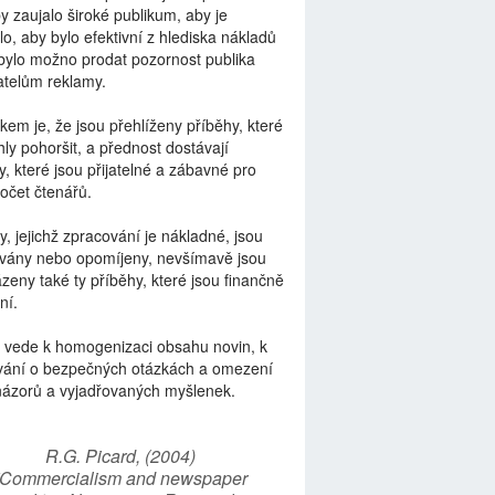
by zaujalo široké publikum, aby je
lo, aby bylo efektivní z hlediska nákladů
bylo možno prodat pozornost publika
telům reklamy.
kem je, že jsou přehlíženy příběhy, které
ly pohoršit, a přednost dostávají
y, které jsou přijatelné a zábavné pro
počet čtenářů.
y, jejichž zpracování je nákladné, jsou
vány nebo opomíjeny, nevšímavě jsou
zeny také ty příběhy, které jsou finančně
ní.
 vede k homogenizaci obsahu novin, k
vání o bezpečných otázkách a omezení
názorů a vyjadřovaných myšlenek.
R.G. Picard, (2004)
“Commercialism and newspaper