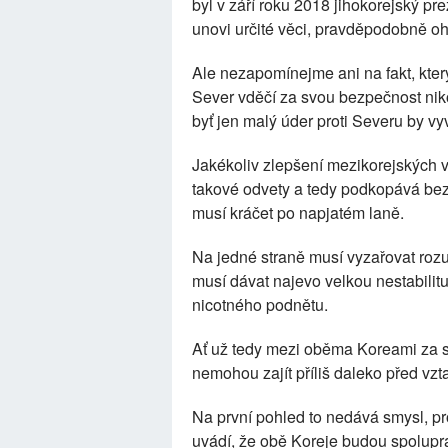
byl v září roku 2018 jihokorejský pr
unovi určité věci, pravděpodobně o
Ale nezapomínejme ani na fakt, který
Sever vděčí za svou bezpečnost nik
byť jen malý úder proti Severu by vyv
Jakékoliv zlepšení mezikorejských 
takové odvety a tedy podkopává be
musí kráčet po napjatém laně.
Na jedné straně musí vyzařovat roz
musí dávat najevo velkou nestabilitu
nicotného podnětu.
Ať už tedy mezi oběma Koreami za sc
nemohou zajít příliš daleko před v
Na první pohled to nedává smysl, p
uvádí, že obě Koreje budou spolupra