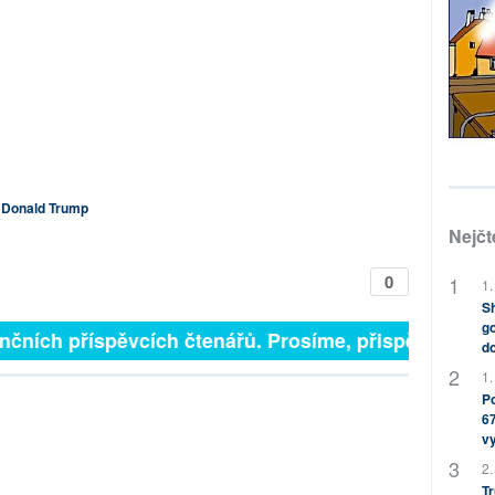
Donald Trump
Nejčt
0
1.
Sh
go
čních příspěvcích čtenářů. Prosíme, přispějte. ➥
do
1.
Po
67
v
2.
Tr