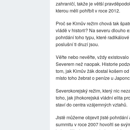
zahraničí, takže je větší pravděpod
kterou měli pohřbít v roce 2012.
Proč se Kimův režim chová tak špatně
vládě v historii? Na severu dlouho e
pohrdání toho typu, které radikálové
poslušní ti druzí jsou.
Věřte nebo nevěřte, vždy existovalo
Severem než naopak. Historie podzem
tom, jak Kimův žák dostal košem o
místo toho žebrat o peníze u Japonc
Severokorejský režim, který nic nez
toho, jak jihokorejská vládní elita p
staví do centra vzájemných vztahů.
Jistě můžeme objevit jisté pohrdán
summitu v roce 2007 hovořil se svý