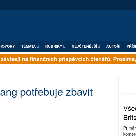
HOVORY
TÉMATA
RUBRIKY
NEJČTENĚJŠÍ
AUTOŘI
PŘÍS
ávisejí na finančních příspěvcích čtenářů. Prosíme, př
ang potřebuje zbavit
Všec
Brit
Primár
komerc