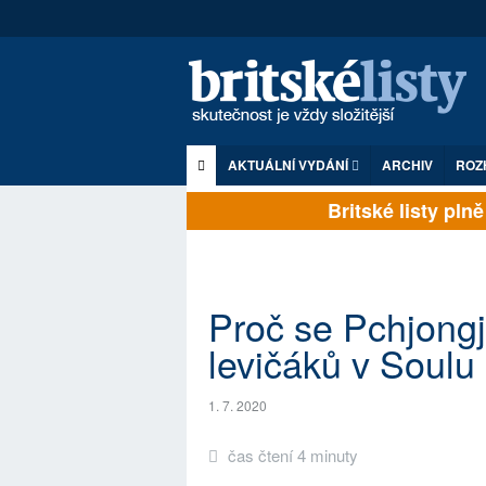
AKTUÁLNÍ VYDÁNÍ
ARCHIV
ROZ
Britské listy plně z
Proč se Pchjongj
levičáků v Soulu
1. 7. 2020
čas čtení 4 minuty