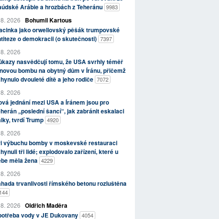
aúdské Arábie a hrozbách z Teheránu
9983
 8. 2026
Bohumil Kartous
acinka jako orwellovský pěšák trumpovské
titeze o demokracii (o skutečnosti)
7397
 8. 2026
kazy nasvědčují tomu, že USA svrhly téměř
novou bombu na obytný dům v Íránu, přičemž
hynulo dvouleté dítě a jeho rodiče
7072
 8. 2026
vá jednání mezi USA a Íránem jsou pro
herán „poslední šancí“, jak zabránit eskalaci
lky, tvrdí Trump
4920
 8. 2026
ři výbuchu bomby v moskevské restauraci
hynuli tři lidé; explodovalo zařízení, které u
ebe měla žena
4229
 8. 2026
hada trvanlivosti římského betonu rozluštěna
144
 8. 2026
Oldřich Maděra
potřeba vody v JE Dukovany
4054