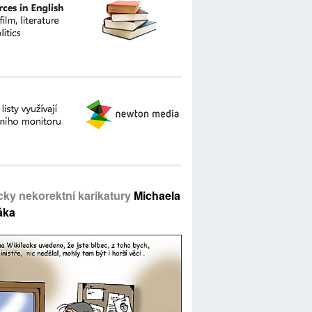
icky nekorektní karikatury
Michaela
áka