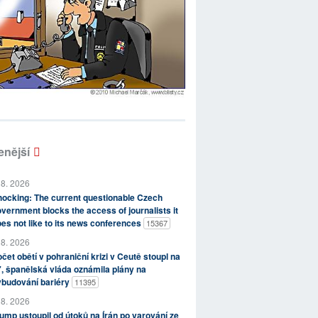
enější
 8. 2026
ocking: The current questionable Czech
vernment blocks the access of journalists it
es not like to its news conferences
15367
 8. 2026
čet obětí v pohraniční krizi v Ceutě stoupl na
, španělská vláda oznámila plány na
ybudování bariéry
11395
 8. 2026
ump ustoupil od útoků na Írán po varování ze