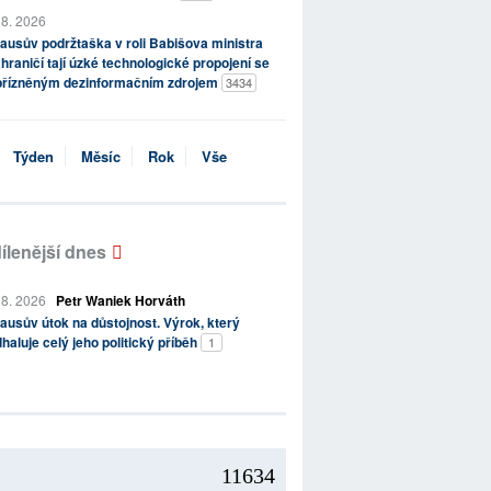
 8. 2026
ausův podržtaška v roli Babišova ministra
hraničí tají úzké technologické propojení se
přízněným dezinformačním zdrojem
3434
Týden
Měsíc
Rok
Vše
ílenější dnes
 8. 2026
Petr Waniek Horváth
ausův útok na důstojnost. Výrok, který
haluje celý jeho politický příběh
1
11634