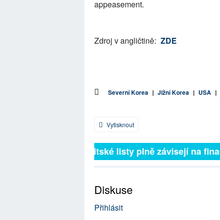
appeasement.
Zdroj v angličtině:
ZDE
Severní Korea
|
Jižní Korea
|
USA
|
Vytisknout
Britské listy plně závisejí na finan
Diskuse
Přihlásit