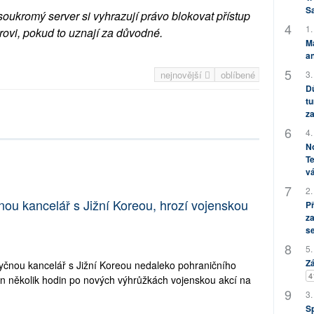
S
soukromý server si vyhrazují právo blokovat přístup
1.
rovi, pokud to uznají za důvodné.
M
an
3.
nejnovější
oblíbené
Dů
tu
za
4.
No
Te
vá
2.
ou kancelář s Jižní Koreou, hrozí vojenskou
P
za
s
5.
Zá
yčnou kancelář s Jižní Koreou nedaleko pohraničního
4
n několik hodin po nových výhrůžkách vojenskou akcí na
3.
S