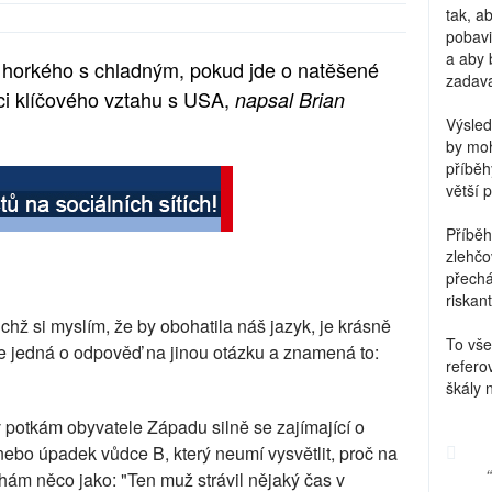
tak, a
pobavi
a aby 
 horkého s chladným, pokud jde o natěšené
zadava
aci klíčového vztahu s USA,
napsal Brian
Výsled
by moh
příběh
větší 
Příběh
zlehčo
přechá
riskant
chž si myslím, že by obohatila náš jazyk, je krásně
To vše
e jedná o odpověď na jinou otázku a znamená to:
refero
škály 
iv potkám obyvatele Západu silně se zajímající o
ebo úpadek vůdce B, který neumí vysvětlit, proč na
chám něco jako: "Ten muž strávil nějaký čas v