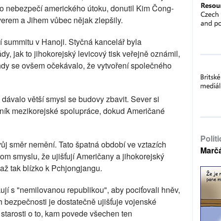
stlo nebezpečí amerického útoku, donutil Kim Čong-
verem a Jihem vůbec nějak zlepšily.
 summitu v Hanoji. Styčná kancelář byla
y, jak to jihokorejský levicový tisk veřejně oznámil,
ehdy se ovšem očekávalo, že vytvoření společného
e dávalo větší smysl se budovy zbavit. Sever si
mník mezikorejské spolupráce, dokud Američané
Polit
vůj směr nemění. Tato špatná období ve vztazích
Marč
m smyslu, že ujišťují Američany a jihokorejský
ž tak blízko k Pchjongjangu.
kují s "nemilovanou republikou", aby pociťovali hněv,
ch bezpečnosti je dostatečně ujišťuje vojenské
 starosti o to, kam povede všechen ten