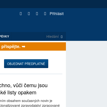
Přihlásit
PĚVKY
ispějte. ➥
OBJEDNAT PŘEDPLATNÉ
hno, vůči čemu jsou
ské listy opakem
ním obsahem současných novin je
ionalizované zpravodajství zpracované