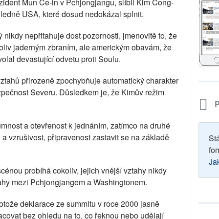
ezident Mun Če-in v Pchjongjangu, slíbil Kim Čong-
hledně USA, které dosud nedokázal splnit.
 nikdy nepřitahuje dost pozornosti, jmenovitě to, že
oliv jaderným zbraním, ale americkým obavám, že
olal devastující odvetu proti Soulu.
vztahů přirozeně zpochybňuje automatický charakter
zpečnost Severu. Důsledkem je, že Kimův režim
P
umnost a otevřenost k jednáním, zatímco na druhé
 a vzrušivost, připravenost zastavit se na základě
St
for
Ja
énou probíhá cokoliv, jejich vnější vztahy nikdy
ztahy mezi Pchjongjangem a Washingtonem.
rotože deklarace ze summitu v roce 2000 jasně
covat bez ohledu na to, co řeknou nebo udělají