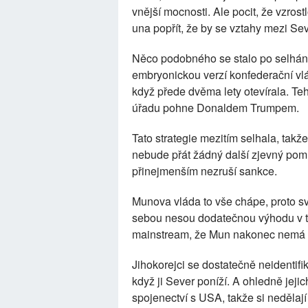
vnější mocnosti. Ale pocit, že vzro
una popřít, že by se vztahy mezi Se
Něco podobného se stalo po selhání
embryonickou verzí konfederační vlád
když přede dvěma lety otevírala. T
úřadu pohne Donaldem Trumpem.
Tato strategie mezitím selhala, takž
nebude přát žádný další zjevný po
přinejmenším nezruší sankce.
Munova vláda to vše chápe, proto s
sebou nesou dodatečnou výhodu v to
mainstream, že Mun nakonec nemá a
Jihokorejci se dostatečně neidentifi
když ji Sever poníží. A ohledně jeji
spojenectví s USA, takže si nedělají