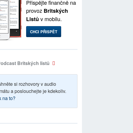
Přispějte finančně na
provoz
Britských
v mobilu.
Listů
CHCI PŘISPĚT
odcast Britských listů
áhněte si rozhovory v audio
mátu a poslouchejte je kdekoliv.
k na to?