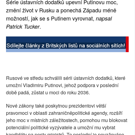
Série ústavních dodatků upevní Putinovu moc,
SOCIÁLNÍ SÍTĚ
změní život v Rusku a ponechá Západu méně
možností, jak se s Putinem vyrovnat,
napsal
RUBRIKY
.
Patrick Tucker
PLNÁ VERZE STRÁNEK
Rusové ve středu schválili sérii ústavních dodatků, které
umožní Vladimiru Putinovi, jehož podpora v poslední
době padá, zůstat u moci do roku 2036.
Nové zákony také poskytnou prezidentovi větší
pravomoci v oblasti zahraničněpolitické agendy, rozšíří
jeho moc v místních záležitostech, pomohou mu blokovat
potenciální politické vyzývatele a umožní mu vybrat
kandidáty na posty ministrů. To poslední je považováno