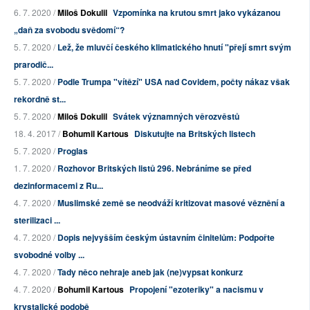
6. 7. 2020 /
Miloš Dokulil
Vzpomínka na krutou smrt jako vykázanou
„daň za svobodu svědomí“?
5. 7. 2020 /
Lež, že mluvčí českého klimatického hnutí "přejí smrt svým
prarodič...
5. 7. 2020 /
Podle Trumpa "vítězí" USA nad Covidem, počty nákaz však
rekordně st...
5. 7. 2020 /
Miloš Dokulil
Svátek významných věrozvěstů
18. 4. 2017 /
Bohumil Kartous
Diskutujte na Britských listech
5. 7. 2020 /
Proglas
1. 7. 2020 /
Rozhovor Britských listů 296. Nebráníme se před
dezinformacemi z Ru...
4. 7. 2020 /
Muslimské země se neodváží kritizovat masové věznění a
sterilizaci ...
4. 7. 2020 /
Dopis nejvyšším českým ústavním činitelům: Podpořte
svobodné volby ...
4. 7. 2020 /
Tady něco nehraje aneb jak (ne)vypsat konkurz
4. 7. 2020 /
Bohumil Kartous
Propojení "ezoteriky" a nacismu v
krystalické podobě