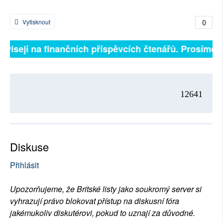
0
Vytisknout
ávisejí na finančních příspěvcích čtenářů. Prosíme, p
12641
Diskuse
Přihlásit
Upozorňujeme, že Britské listy jako soukromý server si
vyhrazují právo blokovat přístup na diskusní fóra
jakémukoliv diskutérovi, pokud to uznají za důvodné.