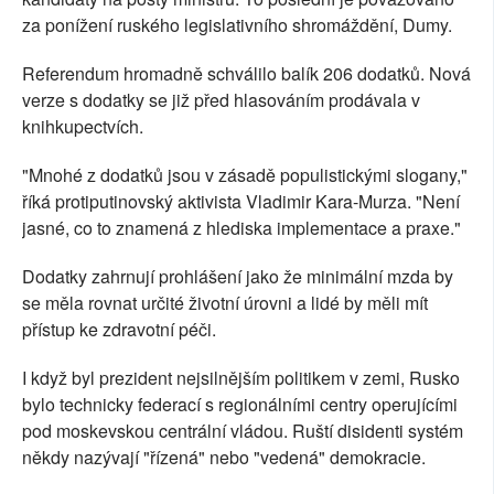
za ponížení ruského legislativního shromáždění, Dumy.
Referendum hromadně schválilo balík 206 dodatků. Nová
verze s dodatky se již před hlasováním prodávala v
knihkupectvích.
"Mnohé z dodatků jsou v zásadě populistickými slogany,"
říká protiputinovský aktivista Vladimir Kara-Murza. "Není
jasné, co to znamená z hlediska implementace a praxe."
Dodatky zahrnují prohlášení jako že minimální mzda by
se měla rovnat určité životní úrovni a lidé by měli mít
přístup ke zdravotní péči.
I když byl prezident nejsilnějším politikem v zemi, Rusko
bylo technicky federací s regionálními centry operujícími
pod moskevskou centrální vládou. Ruští disidenti systém
někdy nazývají "řízená" nebo "vedená" demokracie.