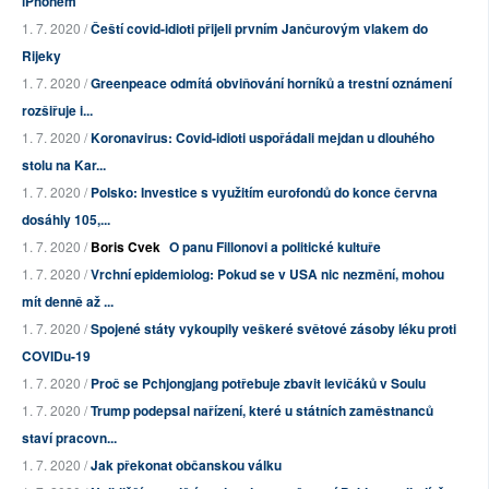
iPhonem”
1. 7. 2020 /
Čeští covid-idioti přijeli prvním Jančurovým vlakem do
Rijeky
1. 7. 2020 /
Greenpeace odmítá obviňování horníků a trestní oznámení
rozšiřuje i...
1. 7. 2020 /
Koronavirus: Covid-idioti uspořádali mejdan u dlouhého
stolu na Kar...
1. 7. 2020 /
Polsko: Investice s využitím eurofondů do konce června
dosáhly 105,...
1. 7. 2020 /
Boris Cvek
O panu Fillonovi a politické kultuře
1. 7. 2020 /
Vrchní epidemiolog: Pokud se v USA nic nezmění, mohou
mít denně až ...
1. 7. 2020 /
Spojené státy vykoupily veškeré světové zásoby léku proti
COVIDu-19
1. 7. 2020 /
Proč se Pchjongjang potřebuje zbavit levičáků v Soulu
1. 7. 2020 /
Trump podepsal nařízení, které u státních zaměstnanců
staví pracovn...
1. 7. 2020 /
Jak překonat občanskou válku