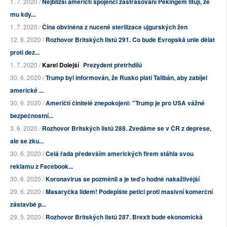
1. 7. 2020 /
Nejbližší američtí spojenci zastrašovaní Pekingem litují, že
mu kdy...
1. 7. 2020 /
Čína obviněna z nucené sterilizace ujgurských žen
12. 6. 2020 /
Rozhovor Britských listů 291. Co bude Evropská unie dělat
proti dez...
1. 7. 2020 /
Karel Dolejší
Prezydent přetrhdílů
30. 6. 2020 /
Trump byl informován, že Rusko platí Talibán, aby zabíjel
americké ...
30. 6. 2020 /
Američtí činitelé znepokojeni: "Trump je pro USA vážné
bezpečnostní...
3. 6. 2020 /
Rozhovor Britských listů 288. Zvedáme se v ČR z deprese,
ale se zku...
30. 6. 2020 /
Celá řada především amerických firem stáhla svou
reklamu z Facebook...
30. 6. 2020 /
Koronavirus se pozměnil a je teď o hodně nakažlivější
29. 6. 2020 /
Masaryčka lidem! Podepište petici proti masivní komerční
zástavbě p...
29. 5. 2020 /
Rozhovor Britských listů 287. Brexit bude ekonomická