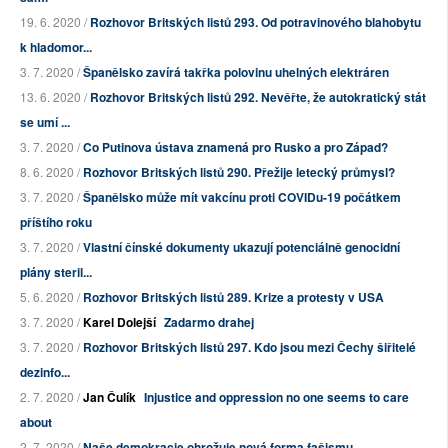
19. 6. 2020 /
Rozhovor Britských listů 293. Od potravinového blahobytu
k hladomor...
3. 7. 2020 /
Španělsko zavírá takřka polovinu uhelných elektráren
13. 6. 2020 /
Rozhovor Britských listů 292. Nevěřte, že autokratický stát
se umí ...
3. 7. 2020 /
Co Putinova ústava znamená pro Rusko a pro Západ?
8. 6. 2020 /
Rozhovor Britských listů 290. Přežije letecký průmysl?
3. 7. 2020 /
Španělsko může mít vakcínu proti COVIDu-19 počátkem
příštího roku
3. 7. 2020 /
Vlastní čínské dokumenty ukazují potenciálně genocidní
plány steril...
5. 6. 2020 /
Rozhovor Britských listů 289. Krize a protesty v USA
3. 7. 2020 /
Karel Dolejší
Zadarmo drahej
3. 7. 2020 /
Rozhovor Britských listů 297. Kdo jsou mezi Čechy šiřitelé
dezinfo...
2. 7. 2020 /
Jan Čulík
Injustice and oppression no one seems to care
about
2. 7. 2020 /
Naše demokracie ohrožuje nová forma fašismu