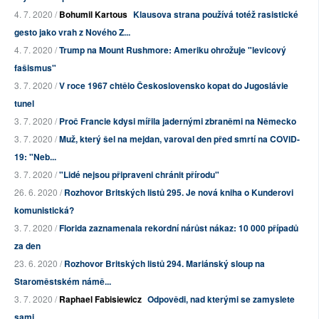
4. 7. 2020 /
Bohumil Kartous
Klausova strana používá totéž rasistické
gesto jako vrah z Nového Z...
4. 7. 2020 /
Trump na Mount Rushmore: Ameriku ohrožuje "levicový
fašismus"
3. 7. 2020 /
V roce 1967 chtělo Československo kopat do Jugoslávie
tunel
3. 7. 2020 /
Proč Francie kdysi mířila jadernými zbraněmi na Německo
3. 7. 2020 /
Muž, který šel na mejdan, varoval den před smrtí na COVID-
19: "Neb...
3. 7. 2020 /
"Lidé nejsou připraveni chránit přírodu"
26. 6. 2020 /
Rozhovor Britských listů 295. Je nová kniha o Kunderovi
komunistická?
3. 7. 2020 /
Florida zaznamenala rekordní nárůst nákaz: 10 000 případů
za den
23. 6. 2020 /
Rozhovor Britských listů 294. Mariánský sloup na
Staroměstském námě...
3. 7. 2020 /
Raphael Fabisiewicz
Odpovědi, nad kterými se zamyslete
sami