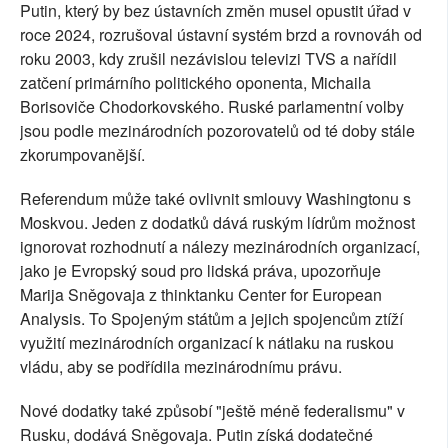
Putin, který by bez ústavních změn musel opustit úřad v
roce 2024, rozrušoval ústavní systém brzd a rovnováh od
roku 2003, kdy zrušil nezávislou televizi TVS a nařídil
zatčení primárního politického oponenta, Michaila
Borisoviče Chodorkovského. Ruské parlamentní volby
jsou podle mezinárodních pozorovatelů od té doby stále
zkorumpovanější.
Referendum může také ovlivnit smlouvy Washingtonu s
Moskvou. Jeden z dodatků dává ruským lídrům možnost
ignorovat rozhodnutí a nálezy mezinárodních organizací,
jako je Evropský soud pro lidská práva, upozorňuje
Marija Sněgovaja z thinktanku Center for European
Analysis. To Spojeným státům a jejich spojencům ztíží
využití mezinárodních organizací k nátlaku na ruskou
vládu, aby se podřídila mezinárodnímu právu.
Nové dodatky také způsobí "ještě méně federalismu" v
Rusku, dodává Sněgovaja. Putin získá dodatečné