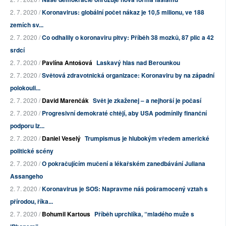
2. 7. 2020 /
Koronavirus: globální počet nákaz je 10,5 milionu, ve 188
zemích sv...
2. 7. 2020 /
Co odhalily o koronaviru pitvy: Příběh 38 mozků, 87 plic a 42
srdcí
2. 7. 2020 /
Pavlína Antošová
Laskavý hlas nad Berounkou
2. 7. 2020 /
Světová zdravotnická organizace: Koronaviru by na západní
polokouli...
2. 7. 2020 /
David Marenčák
Svět je zkaženej – a nejhorší je počasí
2. 7. 2020 /
Progresivní demokraté chtějí, aby USA podmínily finanční
podporu Iz...
2. 7. 2020 /
Daniel Veselý
Trumpismus je hlubokým vředem americké
politické scény
2. 7. 2020 /
O pokračujícím mučení a lékařském zanedbávání Juliana
Assangeho
2. 7. 2020 /
Koronavirus je SOS: Napravme náš pošramocený vztah s
přírodou, říka...
2. 7. 2020 /
Bohumil Kartous
Příběh uprchlíka, “mladého muže s