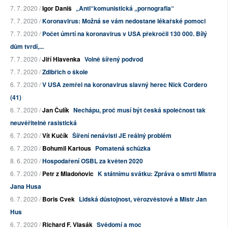
7. 7. 2020 /
Igor Daniš
„Anti“komunistická „pornografia“
7. 7. 2020 /
Koronavirus: Možná se vám nedostane lékařské pomoci
7. 7. 2020 /
Počet úmrtí na koronavirus v USA překročil 130 000. Bílý
dům tvrdí,...
7. 7. 2020 /
Jiří Hlavenka
Volně šířený podvod
7. 7. 2020 /
Zdibřich o škole
6. 7. 2020 /
V USA zemřel na koronavirus slavný herec Nick Cordero
(41)
6. 7. 2020 /
Jan Čulík
Nechápu, proč musí být česká společnost tak
neuvěřitelně rasistická
6. 7. 2020 /
Vít Kučík
Šíření nenávisti JE reálný problém
6. 7. 2020 /
Bohumil Kartous
Pomatená schůzka
8. 6. 2020 /
Hospodaření OSBL za květen 2020
6. 7. 2020 /
Petr z Mladoňovic
K státnímu svátku: Zpráva o smrti Mistra
Jana Husa
6. 7. 2020 /
Boris Cvek
Lidská důstojnost, věrozvěstové a Mistr Jan
Hus
6. 7. 2020 /
Richard F. Vlasák
Svědomí a moc