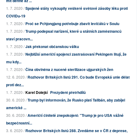
mít denně až ...
1. 7. 2020 /
Spojené státy vykoupily veškeré světové zásoby léku proti
COVIDu-19
1. 7. 2020 /
Proč se Pchjongjang potřebuje zbavit levičáků v Soulu
1. 7. 2020 /
Trump podepsal nařízení, které u státních zaměstnanců
staví pracovn...
1. 7. 2020 /
Jak překonat občanskou válku
1. 7. 2020 /
Nejbližší američtí spojenci zastrašovaní Pekingem litují, že
mu kdy...
1. 7. 2020 /
Čína obviněna z nucené sterilizace ujgurských žen
12. 6. 2020 /
Rozhovor Britských listů 291. Co bude Evropská unie dělat
proti dez...
1. 7. 2020 /
Karel Dolejší
Prezydent přetrhdílů
30. 6. 2020 /
Trump byl informován, že Rusko platí Talibán, aby zabíjel
americké ...
30. 6. 2020 /
Američtí činitelé znepokojeni: "Trump je pro USA vážné
bezpečnostní...
3. 6. 2020 /
Rozhovor Britských listů 288. Zvedáme se v ČR z deprese,