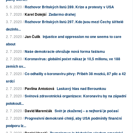
5. 6. 2020 /
Rozhovor Britských listů 289. Krize a protesty v USA
3. 7. 2020 /
Karel Dolejší
Zadarmo drahej
3. 7. 2020 /
Rozhovor Britských listů 297. Kdo jsou mezi Čechy šiřitelé
dezinfo...
2. 7. 2020 /
Jan Čulík
Injustice and oppression no one seems to care
about
2. 7. 2020 /
Naše demokracie ohrožuje nová forma fašismu
2. 7. 2020 /
Koronavirus: globální počet nákaz je 10,5 milionu, ve 188
zemích sv...
2. 7. 2020 /
Co odhalily o koronaviru pitvy: Příběh 38 mozků, 87 plic a 42
srdcí
2. 7. 2020 /
Pavlína Antošová
Laskavý hlas nad Berounkou
2. 7. 2020 /
Světová zdravotnická organizace: Koronaviru by na západní
polokouli...
2. 7. 2020 /
David Marenčák
Svět je zkaženej – a nejhorší je počasí
2. 7. 2020 /
Progresivní demokraté chtějí, aby USA podmínily finanční
podporu Iz...
2. 7. 2020 /