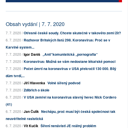
Obsah vydání | 7. 7. 2020
7. 7. 2020 /
Otřesné české soudy. Chcete skutečně v takovéto zemi žít?
6. 7. 2020 /
Rozhovor Britských listů 298. Koronavirus: Proč se v
Karviné system...
7. 7. 2020 /
Igor Daniš
„Anti“komunistická „pornografia“
7. 7. 2020 /
Koronavirus: Možná se vám nedostane lékařské pomoci
7. 7. 2020 /
Počet úmrtí na koronavirus v USA překročil 130 000. Bílý
dům tvrdí,...
7. 7. 2020 /
Jiří Hlavenka
Volně šířený podvod
7. 7. 2020 /
Zdibřich o škole
6. 7. 2020 /
V USA zemřel na koronavirus slavný herec Nick Cordero
(41)
6. 7. 2020 /
Jan Čulík
Nechápu, proč musí být česká společnost tak
neuvěřitelně rasistická
6. 7. 2020 /
Vít Kučík
Šíření nenávisti JE reálný problém