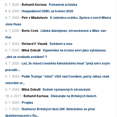
6. 7. 2020 /
Bohumil Kartous
Pomatená schůzka
8. 6. 2020 /
Hospodaření OSBL za květen 2020
6. 7. 2020 /
Petr z Mladoňovic
K státnímu svátku: Zpráva o smrti Mistra
Jana Husa
6. 7. 2020 /
Boris Cvek
Lidská důstojnost, věrozvěstové a Mistr Jan
Hus
6. 7. 2020 /
Richard F. Vlasák
Svědomí a moc
6. 7. 2020 /
Miloš Dokulil
Vzpomínka na krutou smrt jako vykázanou
„daň za svobodu svědomí“?
5. 7. 2020 /
Lež, že mluvčí českého klimatického hnutí "přejí smrt svým
prarodič...
5. 7. 2020 /
Podle Trumpa "vítězí" USA nad Covidem, počty nákaz však
rekordně st...
5. 7. 2020 /
Miloš Dokulil
Svátek významných věrozvěstů
18. 4. 2017 /
Bohumil Kartous
Diskutujte na Britských listech
5. 7. 2020 /
Proglas
1. 7. 2020 /
Rozhovor Britských listů 296. Nebráníme se před
dezinformacemi z Ru...