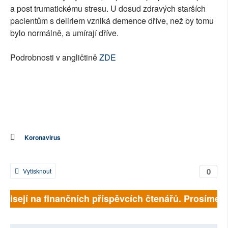
a post trumatickému stresu. U dosud zdravých starších
pacientům s deliriem vzniká demence dříve, než by tomu
bylo normálně, a umírají dříve.
Podrobnosti v angličtině
ZDE
Koronavirus
0
Vytisknout
ávisejí na finančních příspěvcích čtenářů. Prosíme, př