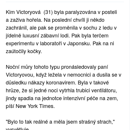
SOCIÁLNÍ SÍTĚ
Kim Victoryová (31) byla paralyzována v posteli
a zaživa hořela. Na poslední chvíli ji někdo
RUBRIKY
zachránil, ale pak se proměnila v sochu z ledu v
PLNÁ VERZE STRÁNEK
jídelně luxusní zábavní lodi. Pak byla terčem
experimentu v laboratoři v Japonsku. Pak na ni
zaútočily kočky.
Noční můry tohoto typu pronásledovaly paní
Victoryovou, když ležela v nemocnici a dusila se v
důsledku nákazy koronavirem. Byla v takové
hrůze, že si jedné noci vytrhla trubici ventilátoru,
jindy spadla na jednotce intenzivní péče na zem,
píší New York Times.
"Bylo to tak reálné a měla jsem strašný strach,"
vysvětluje.