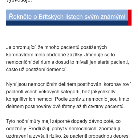
Je ohromující, že mnoho pacientů postižených
koronavirem mělo obdobné zážitky. Jmenuje se to
nemocniční delirium a dosud to mívali jen starší pacienti,
často už postižení demencí.
Nyní jsou nemocničním deliriem postihováni koronaviroví
pacienti všech věkových kategorií, bez jakýchkoliv
kongnitivních nemocí. Podle zpráv z nemocnic jsou tímto
deliriem postihovány dvě třetiny až tři čtvrtiny pacientů.
Tyto noční můry mají záporné dopady dávno poté, co
odezněly. Prodlužují pobyt v nemocnicích, zpomalují
uzdravení a zvyšují riziko, že pacienti propadnou depresi