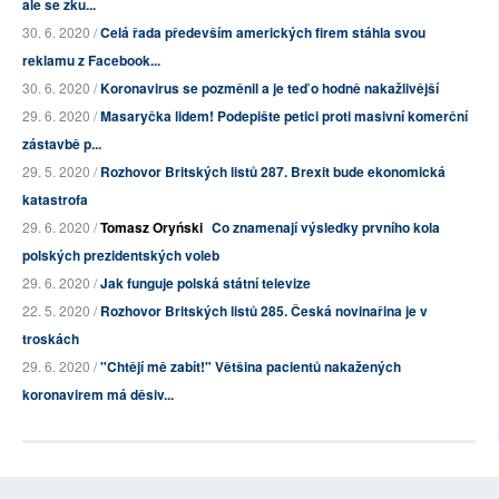
ale se zku...
30. 6. 2020 /
Celá řada především amerických firem stáhla svou
reklamu z Facebook...
30. 6. 2020 /
Koronavirus se pozměnil a je teď o hodně nakažlivější
29. 6. 2020 /
Masaryčka lidem! Podepište petici proti masivní komerční
zástavbě p...
29. 5. 2020 /
Rozhovor Britských listů 287. Brexit bude ekonomická
katastrofa
29. 6. 2020 /
Tomasz Oryński
Co znamenají výsledky prvního kola
polských prezidentských voleb
29. 6. 2020 /
Jak funguje polská státní televize
22. 5. 2020 /
Rozhovor Britských listů 285. Česká novinařina je v
troskách
29. 6. 2020 /
"Chtějí mě zabít!" Většina pacientů nakažených
koronavirem má děsiv...