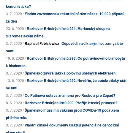
komunistická?
3. 7. 2020 /
Florida zaznamenala rekordní nárůst nákaz: 10 000 případů
za den
23. 6. 2020 /
Rozhovor Britských listů 294. Mariánský sloup na
Staroměstském námě...
3. 7. 2020 /
Raphael Fabisiewicz
Odpovědi, nad kterými se zamyslete
sami
19. 6. 2020 /
Rozhovor Britských listů 293. Od potravinového blahobytu
k hladomor...
3. 7. 2020 /
Španělsko zavírá takřka polovinu uhelných elektráren
13. 6. 2020 /
Rozhovor Britských listů 292. Nevěřte, že autokratický stát
se umí ...
3. 7. 2020 /
Co Putinova ústava znamená pro Rusko a pro Západ?
8. 6. 2020 /
Rozhovor Britských listů 290. Přežije letecký průmysl?
3. 7. 2020 /
Španělsko může mít vakcínu proti COVIDu-19 počátkem
příštího roku
3. 7. 2020 /
Vlastní čínské dokumenty ukazují potenciálně genocidní
plány steril...