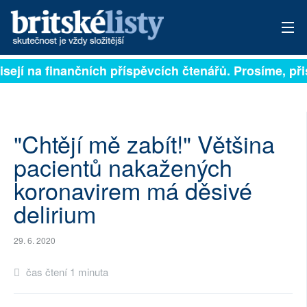
isejí na finančních příspěvcích čtenářů. Prosíme, přis
PŘIHLÁSIT
AKTUÁLNÍ VYDÁNÍ
ARCHIV
"Chtějí mě zabít!" Většina
pacientů nakažených
ROZHOVORY
koronavirem má děsivé
TÉMATA
delirium
NEJČTENĚJŠÍ ZA 7 DNÍ
29. 6. 2020
AUTOŘI
čas čtení 1 minuta
PŘÍSPĚVKY NA PROVOZ