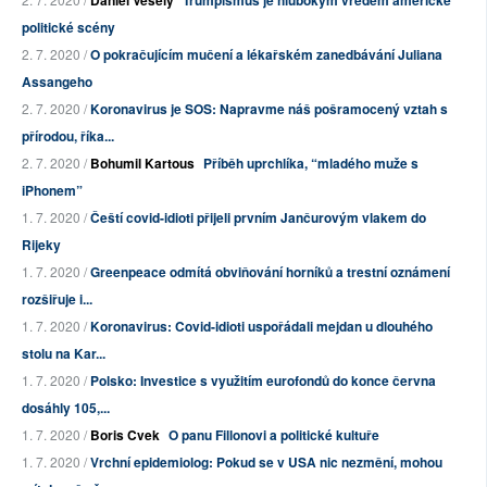
Daniel Veselý
Trumpismus je hlubokým vředem americké
politické scény
2. 7. 2020 /
O pokračujícím mučení a lékařském zanedbávání Juliana
Assangeho
2. 7. 2020 /
Koronavirus je SOS: Napravme náš pošramocený vztah s
přírodou, říka...
2. 7. 2020 /
Bohumil Kartous
Příběh uprchlíka, “mladého muže s
iPhonem”
1. 7. 2020 /
Čeští covid-idioti přijeli prvním Jančurovým vlakem do
Rijeky
1. 7. 2020 /
Greenpeace odmítá obviňování horníků a trestní oznámení
rozšiřuje i...
1. 7. 2020 /
Koronavirus: Covid-idioti uspořádali mejdan u dlouhého
stolu na Kar...
1. 7. 2020 /
Polsko: Investice s využitím eurofondů do konce června
dosáhly 105,...
1. 7. 2020 /
Boris Cvek
O panu Fillonovi a politické kultuře
1. 7. 2020 /
Vrchní epidemiolog: Pokud se v USA nic nezmění, mohou