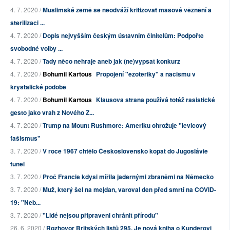
4. 7. 2020 /
Muslimské země se neodváží kritizovat masové věznění a
sterilizaci ...
4. 7. 2020 /
Dopis nejvyšším českým ústavním činitelům: Podpořte
svobodné volby ...
4. 7. 2020 /
Tady něco nehraje aneb jak (ne)vypsat konkurz
4. 7. 2020 /
Bohumil Kartous
Propojení "ezoteriky" a nacismu v
krystalické podobě
4. 7. 2020 /
Bohumil Kartous
Klausova strana používá totéž rasistické
gesto jako vrah z Nového Z...
4. 7. 2020 /
Trump na Mount Rushmore: Ameriku ohrožuje "levicový
fašismus"
3. 7. 2020 /
V roce 1967 chtělo Československo kopat do Jugoslávie
tunel
3. 7. 2020 /
Proč Francie kdysi mířila jadernými zbraněmi na Německo
3. 7. 2020 /
Muž, který šel na mejdan, varoval den před smrtí na COVID-
19: "Neb...
3. 7. 2020 /
"Lidé nejsou připraveni chránit přírodu"
26. 6. 2020 /
Rozhovor Britských listů 295. Je nová kniha o Kunderovi