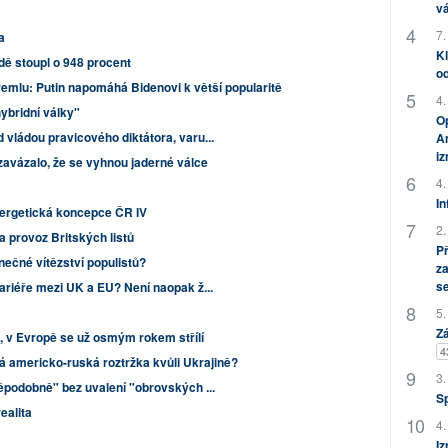
vá
7.
a
Kl
dě stoupl o 948 procent
od
mlu: Putin napomáhá Bidenovi k větší popularitě
4.
ybridní války"
Op
vládou pravicového diktátora, varu...
Am
i
zavázalo, že se vyhnou jaderné válce
4.
In
nergetická koncepce ČR IV
2.
a provoz Britských listů
P
nečné vítězství populistů?
za
s
ariéře mezi UK a EU? Není naopak ž...
5.
Zá
, v Evropě se už osmým rokem střílí
4
á americko-ruská roztržka kvůli Ukrajině?
3.
podobně" bez uvalení "obrovských ...
S
ealita
4.
Iz