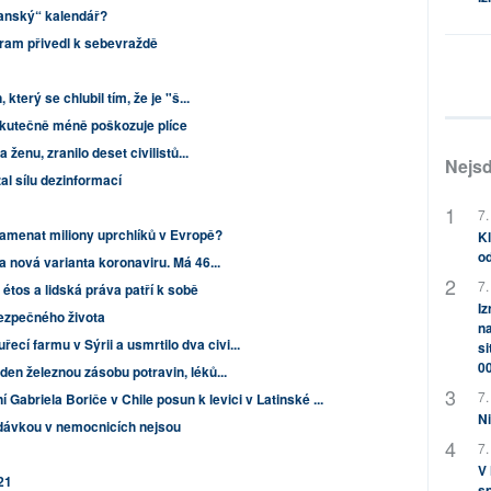
ťanský“ kalendář?
agram přivedl k sebevraždě
který se chlubil tím, že je "š...
skutečně méně poškozuje plíce
 ženu, zranilo deset civilistů...
Nejsd
al sílu dezinformací
7.
namenat miliony uprchlíků v Evropě?
Kl
od
ána nová varianta koronaviru. Má 46...
7.
 étos a lidská práva patří k sobě
Iz
bezpečného života
na
cí farmu v Sýrii a usmrtilo dva civi...
si
0
eden železnou zásobu potravin, léků...
7.
Gabriela Boriče v Chile posun k levici v Latinské ...
Ni
í dávkou v nemocnicích nejsou
7.
V
21
sp