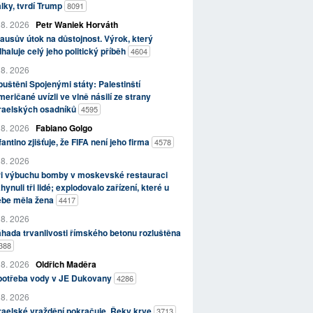
lky, tvrdí Trump
8091
 8. 2026
Petr Waniek Horváth
ausův útok na důstojnost. Výrok, který
haluje celý jeho politický příběh
4604
 8. 2026
uštěni Spojenými státy: Palestinští
eričané uvízli ve vlně násilí ze strany
zraelských osadníků
4595
 8. 2026
Fabiano Golgo
fantino zjišťuje, že FIFA není jeho firma
4578
 8. 2026
ři výbuchu bomby v moskevské restauraci
hynuli tři lidé; explodovalo zařízení, které u
ebe měla žena
4417
 8. 2026
hada trvanlivosti římského betonu rozluštěna
388
 8. 2026
Oldřich Maděra
potřeba vody v JE Dukovany
4286
 8. 2026
raelské vraždění pokračuje. Řeky krve
3713