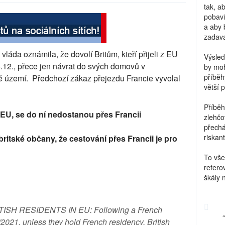
tak, a
pobavi
a aby 
zadava
vláda oznámila, že dovolí Britům, kteří přijeli z EU
Výsled
.12., přece jen návrat do svých domovů v
by moh
příběh
 území. Předchozí zákaz přejezdu Francie vyvolal
větší 
Příběh
v EU, se do ní nedostanou přes Francii
zlehčo
přechá
riskant
ritské občany, že cestování přes Francii je pro
To vše
refero
škály 
SH RESIDENTS IN EU: Following a French
021, unless they hold French residency, British