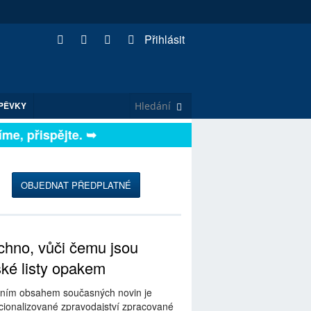
Přihlásit
PĚVKY
, přispějte. ➥
OBJEDNAT PŘEDPLATNÉ
hno, vůči čemu jsou
ské listy opakem
ním obsahem současných novin je
ionalizované zpravodajství zpracované