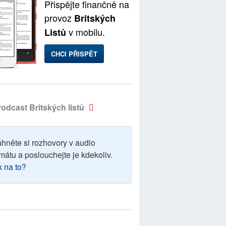
Přispějte finančně na
provoz
Britských
v mobilu.
Listů
CHCI PŘISPĚT
odcast Britských listů
áhněte si rozhovory v audio
mátu a poslouchejte je kdekoliv.
k na to?