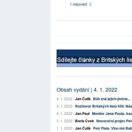
1 odpověď
Obsah vydání | 4. 1. 2022
4. 1. 2022 /
Jan Čulík
Bůh zná jejich jména...
4. 1. 2022 /
Rozhovor Britských listů 456. N
4. 1. 2022 /
Jan Paul
Monitor Jana Paula: Irac
3. 1. 2022 /
Boris Cvek
Novoroční projev Pet
1. 1. 2022 /
Jan Čulík
Petr Fiala: Vinu má Bab