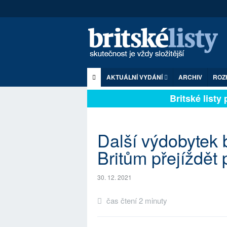
AKTUÁLNÍ VYDÁNÍ
ARCHIV
ROZ
Britské listy pl
Další výdobytek 
Britům přejíždět
30. 12. 2021
čas čtení 2 minuty