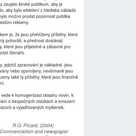
by zaujalo široké publikum, aby je
lo, aby bylo efektivní z hlediska nákladů
bylo možno prodat pozornost publika
telům reklamy.
kem je, že jsou přehlíženy příběhy, které
ly pohoršit, a přednost dostávají
y, které jsou přijatelné a zábavné pro
počet čtenářů.
y, jejichž zpracování je nákladné, jsou
vány nebo opomíjeny, nevšímavě jsou
zeny také ty příběhy, které jsou finančně
ní.
 vede k homogenizaci obsahu novin, k
vání o bezpečných otázkách a omezení
názorů a vyjadřovaných myšlenek.
R.G. Picard, (2004)
“Commercialism and newspaper