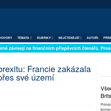
HOVORY
TÉMATA
RUBRIKY
NEJČTENĚJŠÍ
AUTOŘI
PŘÍS
ně závisejí na finančních příspěvcích čtenářů. Prosíme
brexitu: Francie zakázala
 přes své území
Všec
Brit
Primár
komerc