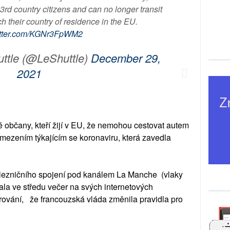
3rd country citizens and can no longer transit
h their country of residence in the EU.
witter.com/KGNr3FpWM2
ttle (@LeShuttle)
December 29,
2021
é občany, kteří žijí v EU, že nemohou cestovat autem
omezením týkajícím se koronaviru, která zavedla
elezničního spojení pod kanálem La Manche (vlaky
ala ve středu večer na svých internetových
rování, že francouzská vláda změnila pravidla pro