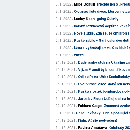
3. 1. 2022 /
Miloš Dokulil
(Ne)jde jen o „křes
3. 1. 2022 /
O čtrnáctileté dívce, kterou Inst
2. 1. 2022 /
Lesley Keen
going Quietly
2. 1. 2022 /
Italský rozhlasový odpůrce vakcín, 
2. 1. 2022 /
Nové studie: Zdá se, že omikron 
2. 1. 2022 /
Rusko zabilo v Sýrii další dvě děti a
1. 1. 2022 /
Lžou a vyhrožují smrtí. Covid ukáz
1. 1. 2022 /
2022?
21. 12. 2021 /
Bude ruský útok na Ukrajinu z
31. 12. 2021 /
V jižní Francii byla identifikov
13. 12. 2021 /
Odkaz Petra Uhla: Socialistický
31. 12. 2021 /
Svět v roce 2022: další rok ne
31. 12. 2021 /
Rusko v pátek bombardovalo kuře
31. 12. 2021 /
Jaroslav Flegr: Udělejte si na l
30. 12. 2021 /
Fabiano Golgo
Znamená zvolení 
6. 12. 2021 /
René Levínský: Lidé s posilujíc
31. 12. 2021 /
Fiala: Ať žije podvádění!
31. 12. 2021 /
Pavlína Antošová
Odchody 20