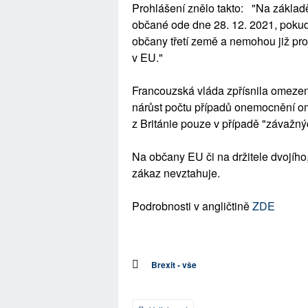
Prohlášení znělo takto: "Na základě 
občané ode dne 28. 12. 2021, pokud 
občany třetí země a nemohou již pro
v EU."
Francouzská vláda zpřísnila omezení
nárůst počtu případů onemocnění omi
z Británie pouze v případě "závažn
Na občany EU či na držitele dvojího
zákaz nevztahuje.
Podrobnosti v angličtině
ZDE
Brexit - vše