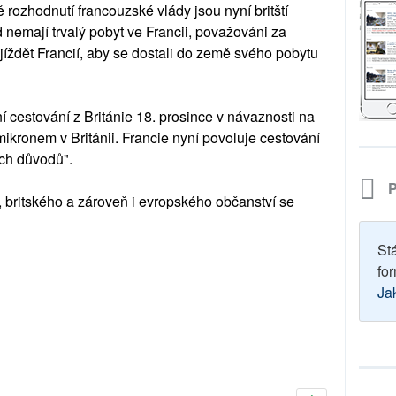
rozhodnutí francouzské vlády jsou nyní britští
nemají trvalý pobyt ve Francii, považováni za
jíždět Francií, aby se dostali do země svého pobytu
 cestování z Británie 18. prosince v návaznosti na
kronem v Británii. Francie nyní povoluje cestování
ých důvodů".
P
, britského a zároveň i evropského občanství se
St
for
Ja