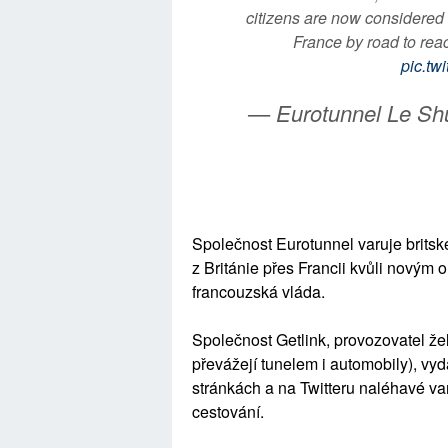
citizens are now considered 
France by road to reac
pic.t
— Eurotunnel Le Shu
Společnost Eurotunnel varuje britsk
z Británie přes Francii kvůli novým 
francouzská vláda.
Společnost Getlink, provozovatel ž
převážejí tunelem i automobily), vyd
stránkách a na Twitteru naléhavé va
cestování.