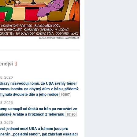
enější
 8. 2026
kazy nasvědčují tomu, že USA svrhly téměř
novou bombu na obytný dům v Íránu, přičemž
hynulo dvouleté dítě a jeho rodiče
10867
 8. 2026
ump ustoupil od útoků na Írán po varování ze
aúdské Arábie a hrozbách z Teheránu
10195
 8. 2026
vá jednání mezi USA a Íránem jsou pro
herán „poslední šancí“, jak zabránit eskalaci