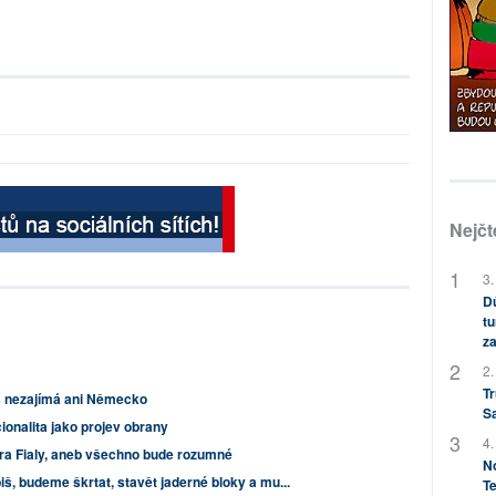
Nejčt
3.
Dů
tu
za
2.
Tr
ás nezajímá ani Německo
S
ionalita jako projev obrany
4.
ra Fialy, aneb všechno bude rozumné
No
iš, budeme škrtat, stavět jaderné bloky a mu...
Te