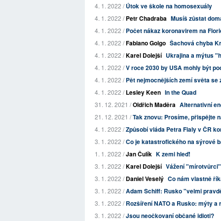
4. 1. 2022 /
Útok ve škole na homosexuály
4. 1. 2022 /
Petr Chadraba
Musíš zůstat dom
4. 1. 2022 /
Počet nákaz koronavirem na Flori
4. 1. 2022 /
Fabiano Golgo
Šachová chyba Kre
4. 1. 2022 /
Karel Dolejší
Ukrajina a mýtus "h
4. 1. 2022 /
V roce 2030 by USA mohly být pod 
4. 1. 2022 /
Pět nejmocnějších zemí světa se 
4. 1. 2022 /
Lesley Keen
In the Quad
31. 12. 2021 /
Oldřich Maděra
Alternativní e
21. 12. 2021 /
Tak znovu: Prosíme, přispějte n
4. 1. 2022 /
Způsobí vláda Petra Fialy v ČR ko
3. 1. 2022 /
Co je katastrofického na sýrové b
1. 1. 2022 /
Jan Čulík
K zemi hleď!
3. 1. 2022 /
Karel Dolejší
Vážení "mírotvůrci"
3. 1. 2022 /
Daniel Veselý
Co nám vlastně řík
3. 1. 2022 /
Adam Schiff: Rusko "velmi pravdě
3. 1. 2022 /
Rozšíření NATO a Rusko: mýty a r
3. 1. 2022 /
Jsou neočkovaní občané idioti?