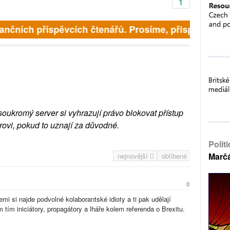
1
finančních příspěvcích čtenářů. Prosíme, přispějte. ➥
soukromý server si vyhrazují právo blokovat přístup
rovi, pokud to uznají za důvodné.
Polit
Marč
nejnovější
oblíbené
0
emi si najde podvolné kolaborantské idioty a ti pak udělají
 tím iniciátory, propagátory a lháře kolem referenda o Brexitu.