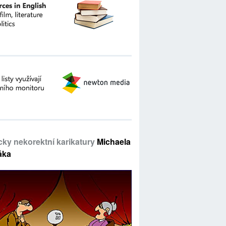
icky nekorektní karikatury
Michaela
áka