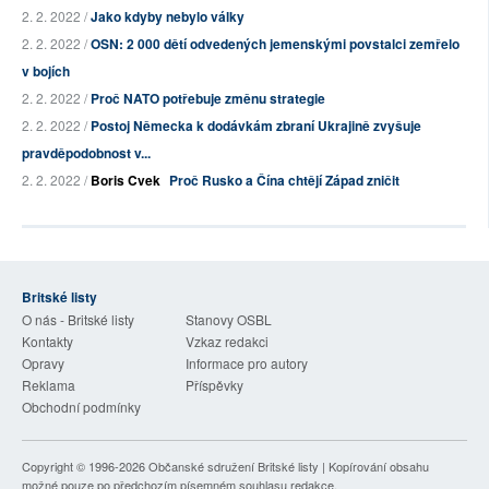
2. 2. 2022 /
Jako kdyby nebylo války
2. 2. 2022 /
OSN: 2 000 dětí odvedených jemenskými povstalci zemřelo
v bojích
2. 2. 2022 /
Proč NATO potřebuje změnu strategie
2. 2. 2022 /
Postoj Německa k dodávkám zbraní Ukrajině zvyšuje
pravděpodobnost v...
2. 2. 2022 /
Boris Cvek
Proč Rusko a Čína chtějí Západ zničit
Britské listy
O nás - Britské listy
Stanovy OSBL
Kontakty
Vzkaz redakci
Opravy
Informace pro autory
Reklama
Příspěvky
Obchodní podmínky
Copyright © 1996-2026
Občanské sdružení Britské listy
| Kopírování obsahu
možné pouze po předchozím písemném souhlasu redakce.