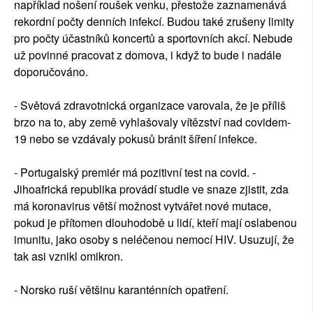
například nošení roušek venku, přestože zaznamenává
rekordní počty denních infekcí. Budou také zrušeny limity
pro počty účastníků koncertů a sportovních akcí. Nebude
už povinné pracovat z domova, i když to bude i nadále
doporučováno.
- Světová zdravotnická organizace varovala, že je příliš
brzo na to, aby země vyhlašovaly vítězství nad covidem-
19 nebo se vzdávaly pokusů bránit šíření infekce.
- Portugalský premiér má pozitivní test na covid. -
Jihoafrická republika provádí studie ve snaze zjistit, zda
má koronavirus větší možnost vytvářet nové mutace,
pokud je přítomen dlouhodobě u lidí, kteří mají oslabenou
imunitu, jako osoby s neléčenou nemocí HIV. Usuzují, že
tak asi vznikl omikron.
- Norsko ruší většinu karanténních opatření.