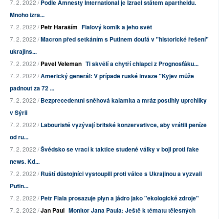
7. 2. 2022 /
Podle Amnesty International je Izrael státem apartheidu.
Mnoho izra...
7. 2. 2022 /
Petr Haraším
Fialový komik a jeho svět
7. 2. 2022 /
Macron před setkáním s Putinem doufá v "historické řešení"
ukrajins...
7. 2. 2022 /
Pavel Veleman
Ti skvělí a chytří chlapci z Prognosťáku...
7. 2. 2022 /
Americký generál: V případě ruské invaze "Kyjev může
padnout za 72 ...
7. 2. 2022 /
Bezprecedentní sněhová kalamita a mráz postihly uprchlíky
v Sýrii
7. 2. 2022 /
Labouristé vyzývají britské konzervativce, aby vrátili peníze
od ru...
7. 2. 2022 /
Švédsko se vrací k taktice studené války v boji proti fake
news. Kd...
7. 2. 2022 /
Ruští důstojníci vystoupili proti válce s Ukrajinou a vyzvali
Putin...
7. 2. 2022 /
Petr Fiala prosazuje plyn a jádro jako "ekologické zdroje"
7. 2. 2022 /
Jan Paul
Monitor Jana Paula: Ještě k tématu tělesných