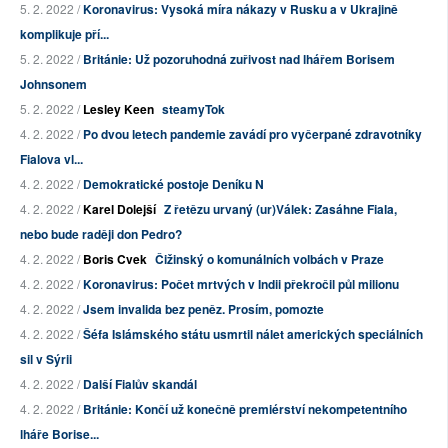
5. 2. 2022 /
Koronavirus: Vysoká míra nákazy v Rusku a v Ukrajině
komplikuje pří...
5. 2. 2022 /
Británie: Už pozoruhodná zuřivost nad lhářem Borisem
Johnsonem
5. 2. 2022 /
Lesley Keen
steamyTok
4. 2. 2022 /
Po dvou letech pandemie zavádí pro vyčerpané zdravotníky
Fialova vl...
4. 2. 2022 /
Demokratické postoje Deníku N
4. 2. 2022 /
Karel Dolejší
Z řetězu urvaný (ur)Válek: Zasáhne Fiala,
nebo bude raději don Pedro?
4. 2. 2022 /
Boris Cvek
Čižinský o komunálních volbách v Praze
4. 2. 2022 /
Koronavirus: Počet mrtvých v Indii překročil půl milionu
4. 2. 2022 /
Jsem invalida bez peněz. Prosím, pomozte
4. 2. 2022 /
Šéfa Islámského státu usmrtil nálet amerických speciálních
sil v Sýrii
4. 2. 2022 /
Další Fialův skandál
4. 2. 2022 /
Británie: Končí už konečně premiérství nekompetentního
lháře Borise...