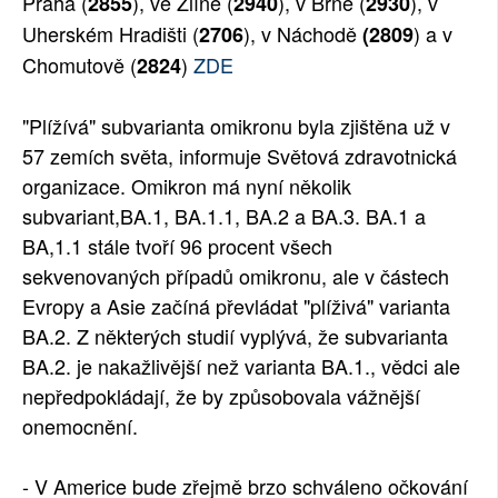
Praha (
), ve Zlíně (
), v Brně (
), v
2855
2940
2930
Uherském Hradišti (
), v Náchodě
) a v
2706
(2809
Chomutově (
)
ZDE
2824
"Plížívá" subvarianta omikronu byla zjištěna už v
57 zemích světa, informuje Světová zdravotnická
organizace. Omikron má nyní několik
subvariant,BA.1, BA.1.1, BA.2 a BA.3. BA.1 a
BA,1.1 stále tvoří 96 procent všech
sekvenovaných případů omikronu, ale v částech
Evropy a Asie začíná převládat "plíživá" varianta
BA.2. Z některých studií vyplývá, že subvarianta
BA.2. je nakažlivější než varianta BA.1., vědci ale
nepředpokládají, že by způsobovala vážnější
onemocnění.
- V Americe bude zřejmě brzo schváleno očkování