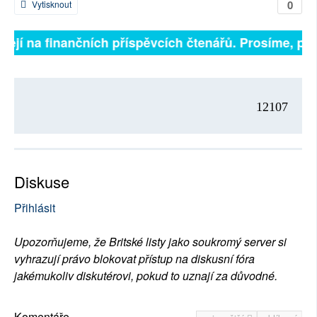
0
Vytisknout
sejí na finančních příspěvcích čtenářů. Prosíme, přis
12107
Diskuse
Přihlásit
Upozorňujeme, že Britské listy jako soukromý server si
vyhrazují právo blokovat přístup na diskusní fóra
jakémukoliv diskutérovi, pokud to uznají za důvodné.
Komentáře