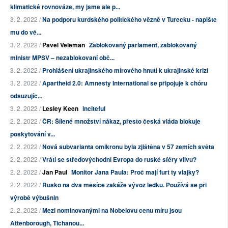
klimatické rovnováze, my jsme ale p...
3. 2. 2022 /
Na podporu kurdského politického vězně v Turecku - napište
mu do vě...
3. 2. 2022 /
Pavel Veleman
Zablokovaný parlament, zablokovaný
ministr MPSV – nezablokovaní obč...
3. 2. 2022 /
Prohlášení ukrajinského mírového hnutí k ukrajinské krizi
3. 2. 2022 /
Apartheid 2.0: Amnesty International se připojuje k chóru
odsuzujíc...
3. 2. 2022 /
Lesley Keen
inciteful
2. 2. 2022 /
ČR: Šílené množství nákaz, přesto česká vláda blokuje
poskytování v...
2. 2. 2022 /
Nová subvarianta omikronu byla zjištěna v 57 zemích světa
2. 2. 2022 /
Vrátí se středovýchodní Evropa do ruské sféry vlivu?
2. 2. 2022 /
Jan Paul
Monitor Jana Paula: Proč mají furt ty vlajky?
2. 2. 2022 /
Rusko na dva měsíce zakáže vývoz ledku. Používá se při
výrobě výbušnin
2. 2. 2022 /
Mezi nominovanými na Nobelovu cenu míru jsou
Attenborough, Tichanou...