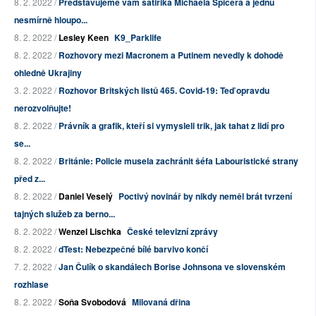
8. 2. 2022 /
Představujeme vám satirika Michaela Spicera a jednu
nesmírně hloupo...
8. 2. 2022 /
Lesley Keen
K9_Parklife
8. 2. 2022 /
Rozhovory mezi Macronem a Putinem nevedly k dohodě
ohledně Ukrajiny
3. 2. 2022 /
Rozhovor Britských listů 465. Covid-19: Teď opravdu
nerozvolňujte!
8. 2. 2022 /
Právník a grafik, kteří si vymysleli trik, jak tahat z lidí pro
se...
8. 2. 2022 /
Británie: Policie musela zachránit šéfa Labouristické strany
před z...
8. 2. 2022 /
Daniel Veselý
Poctivý novinář by nikdy neměl brát tvrzení
tajných služeb za berno...
8. 2. 2022 /
Wenzel Lischka
České televizní zprávy
8. 2. 2022 /
dTest: Nebezpečné bílé barvivo končí
7. 2. 2022 /
Jan Čulík o skandálech Borise Johnsona ve slovenském
rozhlase
8. 2. 2022 /
Soňa Svobodová
Milovaná dřina