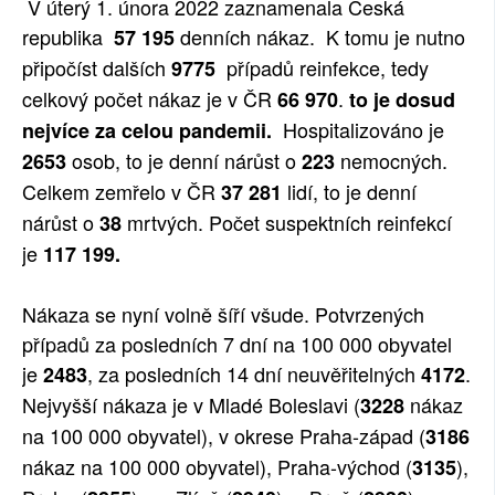
V úterý 1. února 2022 zaznamenala Česká
SOCIÁLNÍ SÍTĚ
republika
denních nákaz. K tomu je nutno
57 195
připočíst dalších
případů reinfekce, tedy
9775
RUBRIKY
celkový počet nákaz je v ČR
.
66 970
to je dosud
Hospitalizováno je
nejvíce za celou pandemii.
PLNÁ VERZE STRÁNEK
osob, to je denní nárůst o
nemocných.
2653
223
Celkem zemřelo v ČR
lidí, to je denní
37 281
nárůst o
mrtvých. Počet suspektních reinfekcí
38
je
117 199.
Nákaza se nyní volně šíří všude. Potvrzených
případů za posledních 7 dní na 100 000 obyvatel
je
, za posledních 14 dní neuvěřitelných
.
2483
4172
Nejvyšší nákaza je v Mladé Boleslavi (
nákaz
3228
na 100 000 obyvatel), v okrese Praha-západ (
3186
nákaz na 100 000 obyvatel), Praha-východ (
),
3135