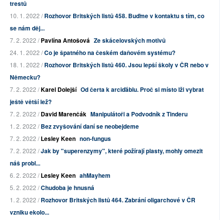
trestů
10. 1. 2022 /
Rozhovor Britských listů 458. Buďme v kontaktu s tím, co
se nám děj...
7. 2. 2022 /
Pavlína Antošová
Ze skácelovských motivů
24. 1. 2022 /
Co je špatného na českém daňovém systému?
18. 1. 2022 /
Rozhovor Britských listů 460. Jsou lepší školy v ČR nebo v
Německu?
7. 2. 2022 /
Karel Dolejší
Od čerta k arciďáblu. Proč si místo lži vybrat
ještě větší lež?
7. 2. 2022 /
David Marenčák
Manipulátoři a Podvodník z Tinderu
1. 2. 2022 /
Bez zvyšování daní se neobejdeme
7. 2. 2022 /
Lesley Keen
non-fungus
7. 2. 2022 /
Jak by "superenzymy", které požírají plasty, mohly omezit
náš probl...
6. 2. 2022 /
Lesley Keen
ahMayhem
5. 2. 2022 /
Chudoba je hnusná
1. 2. 2022 /
Rozhovor Britských listů 464. Zabrání oligarchové v ČR
vzniku ekolo...