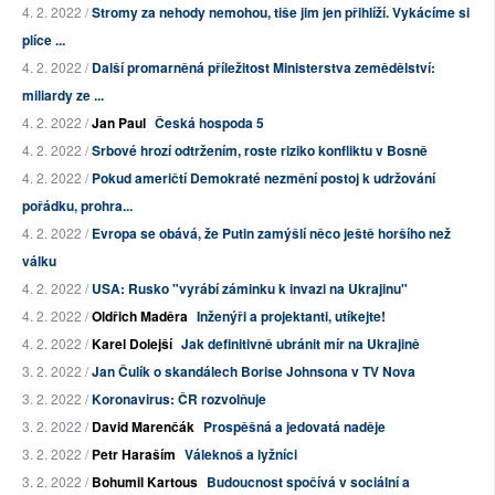
4. 2. 2022 /
Stromy za nehody nemohou, tiše jim jen přihlíží. Vykácíme si
plíce ...
4. 2. 2022 /
Další promarněná příležitost Ministerstva zemědělství:
miliardy ze ...
4. 2. 2022 /
Jan Paul
Česká hospoda 5
4. 2. 2022 /
Srbové hrozí odtržením, roste riziko konfliktu v Bosně
4. 2. 2022 /
Pokud američtí Demokraté nezmění postoj k udržování
pořádku, prohra...
4. 2. 2022 /
Evropa se obává, že Putin zamýšlí něco ještě horšího než
válku
4. 2. 2022 /
USA: Rusko "vyrábí záminku k invazi na Ukrajinu"
4. 2. 2022 /
Oldřich Maděra
Inženýři a projektanti, utíkejte!
4. 2. 2022 /
Karel Dolejší
Jak definitivně ubránit mír na Ukrajině
3. 2. 2022 /
Jan Čulík o skandálech Borise Johnsona v TV Nova
3. 2. 2022 /
Koronavirus: ČR rozvolňuje
3. 2. 2022 /
David Marenčák
Prospěšná a jedovatá naděje
3. 2. 2022 /
Petr Haraším
Váleknoš a lyžníci
3. 2. 2022 /
Bohumil Kartous
Budoucnost spočívá v sociální a