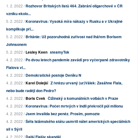
1. 2. 2022 /
Rozhovor Britských listů 464. Zabrání oligarchové v ČR
vzniku ekolo...
5. 2. 2022 /
Koronavirus: Vysoká míra nákazy v Rusku a v Ukrajině
komplikuje pří...
5. 2. 2022 /
Británie: Už pozoruhodná zuřivost nad lhářem Borisem
Johnsonem
5. 2. 2022 /
Lesley Keen
steamyTok
4. 2. 2022 /
Po dvou letech pandemie zavádí pro vyčerpané zdravotníky
Fialova vl...
4. 2. 2022 /
Demokratické postoje Deníku N
4. 2. 2022 /
Karel Dolejší
Z řetězu urvaný (ur)Válek: Zasáhne Fiala,
nebo bude raději don Pedro?
4. 2. 2022 /
Boris Cvek
Čižinský o komunálních volbách v Praze
4. 2. 2022 /
Koronavirus: Počet mrtvých v Indii překročil půl milionu
4. 2. 2022 /
Jsem invalida bez peněz. Prosím, pomozte
4. 2. 2022 /
Šéfa Islámského státu usmrtil nálet amerických speciálních
sil v Sýrii
4. 2. 2022 /
Další Fialův skandál