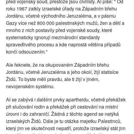
před vojenský soud, přestože jsou civilisty. AI píše: " Od
roku 1967 zatkly izraelské úřady na Západním břehu
Jordánu, včetně východního Jeruzaléma, a v pásmu
Gazy více než 800 000 palestinských mužů, žen a dětí a
mnoho z nich postavily před vojenské soudy, které
systematicky ignorují mezinárodní standardy
spravedlivého procesu a kde naprostá většina případů
končí odsouzením."
Ale řeknete, že na okupovaném Západním břehu
Jordánu, včetně Jeruzaléma a jeho okolí, žijí statisíce
Židů. To byste měli pravdu, ale ti žijí v jiném,
nevojenském systému.
AI se zabývá i dalšími prvky apartheidu, včetně překážek
při slučování rodin a překážek při cestování na místní
úrovni i do zahraničí. Žádná z těchto agend se netýká
izraelských Židů. Dále je tu otázka majetku Palestinců,
který jim ve skutečnosti nepatří, protože izraelský stát jim