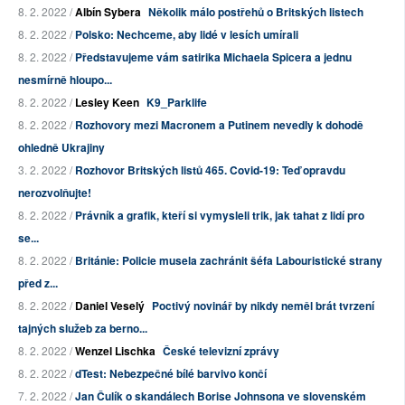
8. 2. 2022 /
Albín Sybera
Několik málo postřehů o Britských listech
8. 2. 2022 /
Polsko: Nechceme, aby lidé v lesích umírali
8. 2. 2022 /
Představujeme vám satirika Michaela Spicera a jednu
nesmírně hloupo...
8. 2. 2022 /
Lesley Keen
K9_Parklife
8. 2. 2022 /
Rozhovory mezi Macronem a Putinem nevedly k dohodě
ohledně Ukrajiny
3. 2. 2022 /
Rozhovor Britských listů 465. Covid-19: Teď opravdu
nerozvolňujte!
8. 2. 2022 /
Právník a grafik, kteří si vymysleli trik, jak tahat z lidí pro
se...
8. 2. 2022 /
Británie: Policie musela zachránit šéfa Labouristické strany
před z...
8. 2. 2022 /
Daniel Veselý
Poctivý novinář by nikdy neměl brát tvrzení
tajných služeb za berno...
8. 2. 2022 /
Wenzel Lischka
České televizní zprávy
8. 2. 2022 /
dTest: Nebezpečné bílé barvivo končí
7. 2. 2022 /
Jan Čulík o skandálech Borise Johnsona ve slovenském