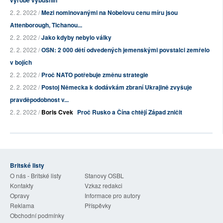
výrobě výbušnin
2. 2. 2022 /
Mezi nominovanými na Nobelovu cenu míru jsou
Attenborough, Tichanou...
2. 2. 2022 /
Jako kdyby nebylo války
2. 2. 2022 /
OSN: 2 000 dětí odvedených jemenskými povstalci zemřelo
v bojích
2. 2. 2022 /
Proč NATO potřebuje změnu strategie
2. 2. 2022 /
Postoj Německa k dodávkám zbraní Ukrajině zvyšuje
pravděpodobnost v...
2. 2. 2022 /
Boris Cvek
Proč Rusko a Čína chtějí Západ zničit
Britské listy
O nás - Britské listy
Stanovy OSBL
Kontakty
Vzkaz redakci
Opravy
Informace pro autory
Reklama
Příspěvky
Obchodní podmínky