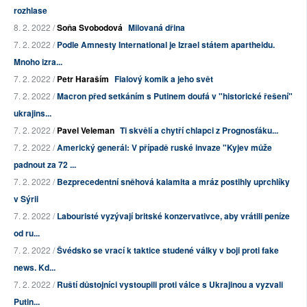
rozhlase
8. 2. 2022 /
Soňa Svobodová
Milovaná dřina
7. 2. 2022 /
Podle Amnesty International je Izrael státem apartheidu.
Mnoho izra...
7. 2. 2022 /
Petr Haraším
Fialový komik a jeho svět
7. 2. 2022 /
Macron před setkáním s Putinem doufá v "historické řešení"
ukrajins...
7. 2. 2022 /
Pavel Veleman
Ti skvělí a chytří chlapci z Prognosťáku...
7. 2. 2022 /
Americký generál: V případě ruské invaze "Kyjev může
padnout za 72 ...
7. 2. 2022 /
Bezprecedentní sněhová kalamita a mráz postihly uprchlíky
v Sýrii
7. 2. 2022 /
Labouristé vyzývají britské konzervativce, aby vrátili peníze
od ru...
7. 2. 2022 /
Švédsko se vrací k taktice studené války v boji proti fake
news. Kd...
7. 2. 2022 /
Ruští důstojníci vystoupili proti válce s Ukrajinou a vyzvali
Putin...