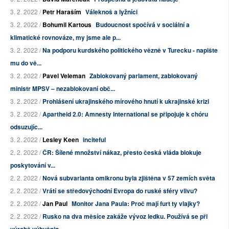
3. 2. 2022 /
Petr Haraším
Váleknoš a lyžníci
3. 2. 2022 /
Bohumil Kartous
Budoucnost spočívá v sociální a
klimatické rovnováze, my jsme ale p...
3. 2. 2022 /
Na podporu kurdského politického vězně v Turecku - napište
mu do vě...
3. 2. 2022 /
Pavel Veleman
Zablokovaný parlament, zablokovaný
ministr MPSV – nezablokovaní obč...
3. 2. 2022 /
Prohlášení ukrajinského mírového hnutí k ukrajinské krizi
3. 2. 2022 /
Apartheid 2.0: Amnesty International se připojuje k chóru
odsuzujíc...
3. 2. 2022 /
Lesley Keen
inciteful
2. 2. 2022 /
ČR: Šílené množství nákaz, přesto česká vláda blokuje
poskytování v...
2. 2. 2022 /
Nová subvarianta omikronu byla zjištěna v 57 zemích světa
2. 2. 2022 /
Vrátí se středovýchodní Evropa do ruské sféry vlivu?
2. 2. 2022 /
Jan Paul
Monitor Jana Paula: Proč mají furt ty vlajky?
2. 2. 2022 /
Rusko na dva měsíce zakáže vývoz ledku. Používá se při