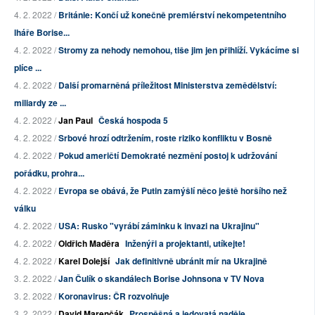
4. 2. 2022 /
Británie: Končí už konečně premiérství nekompetentního
lháře Borise...
4. 2. 2022 /
Stromy za nehody nemohou, tiše jim jen přihlíží. Vykácíme si
plíce ...
4. 2. 2022 /
Další promarněná příležitost Ministerstva zemědělství:
miliardy ze ...
4. 2. 2022 /
Jan Paul
Česká hospoda 5
4. 2. 2022 /
Srbové hrozí odtržením, roste riziko konfliktu v Bosně
4. 2. 2022 /
Pokud američtí Demokraté nezmění postoj k udržování
pořádku, prohra...
4. 2. 2022 /
Evropa se obává, že Putin zamýšlí něco ještě horšího než
válku
4. 2. 2022 /
USA: Rusko "vyrábí záminku k invazi na Ukrajinu"
4. 2. 2022 /
Oldřich Maděra
Inženýři a projektanti, utíkejte!
4. 2. 2022 /
Karel Dolejší
Jak definitivně ubránit mír na Ukrajině
3. 2. 2022 /
Jan Čulík o skandálech Borise Johnsona v TV Nova
3. 2. 2022 /
Koronavirus: ČR rozvolňuje
3. 2. 2022 /
David Marenčák
Prospěšná a jedovatá naděje