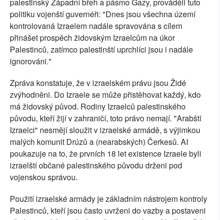
palestinský Západní břeh a pásmo Gazy, prováděli tuto
politiku vojenští guvernéři: "Dnes jsou všechna území
kontrolovaná Izraelem nadále spravována s cílem
přinášet prospěch židovským Izraelcům na úkor
Palestinců, zatímco palestinští uprchlíci jsou i nadále
ignorováni."
Zpráva konstatuje, že v izraelském právu jsou Židé
zvýhodněni. Do Izraele se může přistěhovat každý, kdo
má židovský původ. Rodiny Izraelců palestinského
původu, kteří žijí v zahraničí, toto právo nemají. "Arabští
Izraelci" nesmějí sloužit v izraelské armádě, s výjimkou
malých komunit Drúzů a (nearabských) Čerkesů. AI
poukazuje na to, že prvních 18 let existence Izraele byli
izraelští občané palestinského původu drženi pod
vojenskou správou.
Použití izraelské armády je základním nástrojem kontroly
Palestinců, kteří jsou často uvrženi do vazby a postaveni