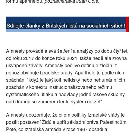
formu apartheidu,
poznamenává Juan Cole.
Amnesty prováděla svá šetření a analýzy po dobu čtyř let,
od roku 2017 do konce roku 2021, takže nedělala zrovna
ukvapené závěry. Amnesty pečlivě definuje zločin, z
něhož obviňuje izraelské úřady. Apartheid je podle nich
spáchán, "když je jakýkoli nelidský nebo nehumánní čin
spáchán v kontextu institucionalizovaného režimu
systematického útlaku a nadvlády jedné rasové skupiny
nad druhou se záměrem tento systém udržet".
Amnesty upozorňuje, že cílem politiky izraelské vlády je
posílit postavení Židů a upřít základní práva Palestincům.
Poté, co izraelská armáda v roce 1967 obsadila