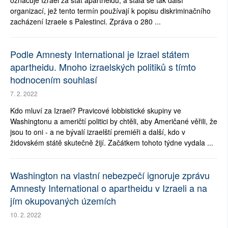
označuje Izrael za stát apartheidu, a stala se tak další
organizací, jež tento termín používají k popisu diskriminačního
zacházení Izraele s Palestinci. Zpráva o 280 ...
Podle Amnesty International je Izrael státem
apartheidu. Mnoho izraelských politiků s tímto
hodnocením souhlasí
7. 2. 2022
Kdo mluví za Izrael? Pravicové lobbistické skupiny ve
Washingtonu a američtí politici by chtěli, aby Američané věřili, že
jsou to oni - a ne bývalí izraelští premiéři a další, kdo v
židovském státě skutečně žijí. Začátkem tohoto týdne vydala ...
Washington na vlastní nebezpečí ignoruje zprávu
Amnesty International o apartheidu v Izraeli a na
jím okupovaných územích
10. 2. 2022