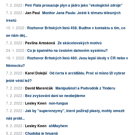
7. 2. 2022 /
Petr Fiala prosazuje plyn a jádro jako "ekologické zdroje"
7. 2. 2022 /
Jan Paul
Monitor Jana Paula: Ještě k tématu tělesných
trestů
10. 1. 2022 /
Rozhovor Britských listů 458. Buďme v kontaktu s tím, co
se nám děj...
7. 2. 2022 /
Pavlína Antošová
Ze skácelovských motivů
24. 1. 2022 /
Co je špatného na českém daňovém systému?
18. 1. 2022 /
Rozhovor Britských listů 460. Jsou lepší školy v ČR nebo v
Německu?
7. 2. 2022 /
Karel Dolejší
Od čerta k arciďáblu. Proč si místo lži vybrat
ještě větší lež?
7. 2. 2022 /
David Marenčák
Manipulátoři a Podvodník z Tinderu
1. 2. 2022 /
Bez zvyšování daní se neobejdeme
7. 2. 2022 /
Lesley Keen
non-fungus
7. 2. 2022 /
Jak by "superenzymy", které požírají plasty, mohly omezit
náš probl...
6. 2. 2022 /
Lesley Keen
ahMayhem
5. 2. 2022 /
Chudoba je hnusná