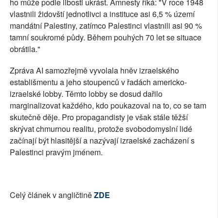
ho může podle libosti ukrást. Amnesty říká: "V roce 1948
vlastnili židovští jednotlivci a instituce asi 6,5 % území
mandátní Palestiny, zatímco Palestinci vlastnili asi 90 %
tamní soukromé půdy. Během pouhých 70 let se situace
obrátila."
Zpráva AI samozřejmě vyvolala hněv izraelského
establišmentu a jeho stoupenců v řadách americko-
izraelské lobby. Těmto lobby se dosud dařilo
marginalizovat každého, kdo poukazoval na to, co se tam
skutečně děje. Pro propagandisty je však stále těžší
skrývat chmurnou realitu, protože svobodomyslní lidé
začínají být hlasitější a nazývají izraelské zacházení s
Palestinci pravým jménem.
Celý článek v angličtině
ZDE