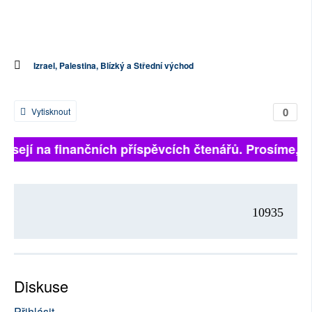
Izrael, Palestina, Blízký a Střední východ
0
Vytisknout
visejí na finančních příspěvcích čtenářů. Prosíme, při
10935
Diskuse
Přihlásit