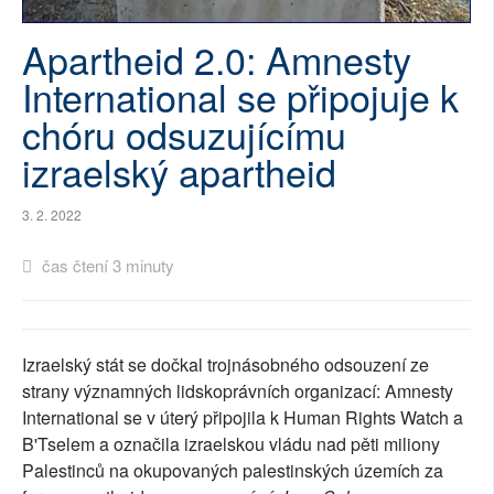
SOCIÁLNÍ SÍTĚ
Apartheid 2.0: Amnesty
RUBRIKY
International se připojuje k
chóru odsuzujícímu
PLNÁ VERZE STRÁNEK
izraelský apartheid
3. 2. 2022
čas čtení 3 minuty
Izraelský stát se dočkal trojnásobného odsouzení ze
strany významných lidskoprávních organizací: Amnesty
International se v úterý připojila k Human Rights Watch a
B'Tselem a označila izraelskou vládu nad pěti miliony
Palestinců na okupovaných palestinských územích za