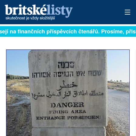
ejí na finančních příspěvcích čtenářů. Prosíme, přisp
PŘIHLÁSIT
AKTUÁLNÍ VYDÁNÍ
ARCHIV
ROZHOVORY
TÉMATA
NEJČTENĚJŠÍ ZA 7 DNÍ
AUTOŘI
PŘÍSPĚVKY NA PROVOZ