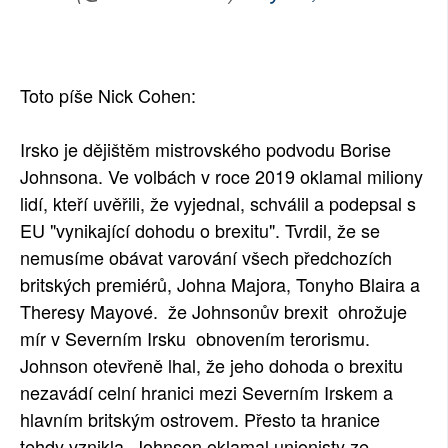
Toto píše Nick Cohen:
Irsko je dějištěm mistrovského podvodu Borise
Johnsona. Ve volbách v roce 2019 oklamal miliony
lidí, kteří uvěřili, že vyjednal, schválil a podepsal s
EU "vynikající dohodu o brexitu". Tvrdil, že se
nemusíme obávat varování všech předchozích
britských premiérů, Johna Majora, Tonyho Blaira a
Theresy Mayové. že Johnsonův brexit ohrožuje
mír v Severním Irsku obnovením terorismu.
Johnson otevřeně lhal, že jeho dohoda o brexitu
nezavádí celní hranici mezi Severním Irskem a
hlavním britským ostrovem. Přesto ta hranice
tehdy vznikla. Johnson oklamal unionisty ze