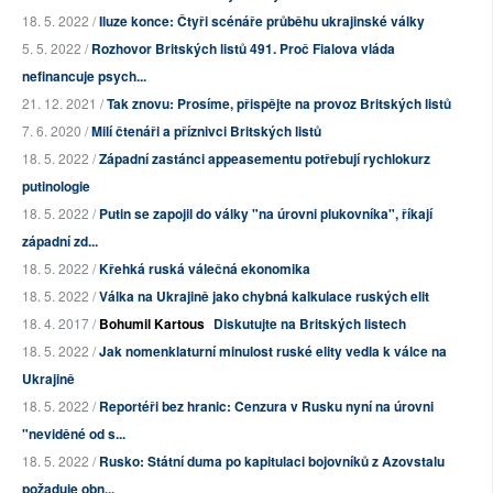
18. 5. 2022 /
Iluze konce: Čtyři scénáře průběhu ukrajinské války
5. 5. 2022 /
Rozhovor Britských listů 491. Proč Fialova vláda
nefinancuje psych...
21. 12. 2021 /
Tak znovu: Prosíme, přispějte na provoz Britských listů
7. 6. 2020 /
Milí čtenáři a příznivci Britských listů
18. 5. 2022 /
Západní zastánci appeasementu potřebují rychlokurz
putinologie
18. 5. 2022 /
Putin se zapojil do války "na úrovni plukovníka", říkají
západní zd...
18. 5. 2022 /
Křehká ruská válečná ekonomika
18. 5. 2022 /
Válka na Ukrajině jako chybná kalkulace ruských elit
18. 4. 2017 /
Bohumil Kartous
Diskutujte na Britských listech
18. 5. 2022 /
Jak nomenklaturní minulost ruské elity vedla k válce na
Ukrajině
18. 5. 2022 /
Reportéři bez hranic: Cenzura v Rusku nyní na úrovni
"neviděné od s...
18. 5. 2022 /
Rusko: Státní duma po kapitulaci bojovníků z Azovstalu
požaduje obn...