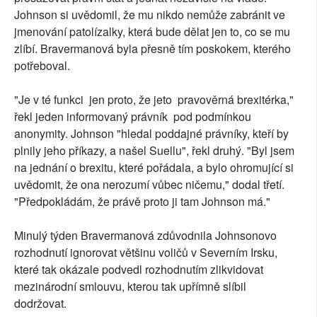
Johnson si uvědomil, že mu nikdo nemůže zabránit ve
jmenování patolízalky, která bude dělat jen to, co se mu
zlíbí. Bravermanová byla přesně tím poskokem, kterého
potřeboval.
"Je v té funkci jen proto, že jeto pravověrná brexitérka,"
řekl jeden informovaný právník pod podmínkou
anonymity. Johnson "hledal poddajné právníky, kteří by
plnily jeho příkazy, a našel Suellu", řekl druhý. "Byl jsem
na jednání o brexitu, které pořádala, a bylo ohromující si
uvědomit, že ona nerozumí vůbec ničemu," dodal třetí.
"Předpokládám, že právě proto ji tam Johnson má."
Minulý týden Bravermanová zdůvodnila Johnsonovo
rozhodnutí ignorovat většinu voličů v Severním Irsku,
které tak okázale podvedl rozhodnutím zlikvidovat
mezinárodní smlouvu, kterou tak upřímně slíbil
dodržovat.