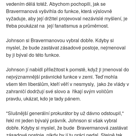
vedením dělá totéž. Abychom pochopili, jak se
Bravermanová vyšvihla do funkce, která výslovně
vyžaduje, aby její držitel projevoval nezávislé myšlení, je
třeba poukázat na její fanatismus a průměrnost.
Johnson si Bravermanovou vybral dobře. Kdyby si
myslel, že bude zastávat zásadové postoje, nejmenoval
by ji býval do této funkce.
Johnson jí nabídl příležitost k pomstě, když ji jmenoval do
nejvýznamnější právnické funkce v zemi. Teď mohla
všem těm liberálům, kteří věří v nesmysly, jako že vlády v
zahraničí dodržují své slovo a říkají svým voličům
pravdu, ukázat, kdo je tady pánem.
"Slušnější generální prokurátor by už dávno odstoupil,"
řekl mi jeden bývalý právník. Johnson si však vybral
dobře. Kdyby si myslel, že bude Bravermanová zastávat
zásadové postoje, nikdy by jí tu práci nedal. Stejně tak