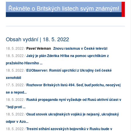
Obsah vydání | 18. 5. 2022
18. 5. 2022 /
Pavel Veleman
Znovu rasismus v České televizi
18. 5. 2022 /
Jaký je plán Zdeňka Hřiba na pomoc uprchlíkům z
pražského Hlavního ...
18. 5. 2022 /
EUObserver: Romští uprchlíci z Ukrajiny čelí české
xenofobii
17. 5. 2022 /
Rozhovor Britských listů 494. Seď, buď potichu, neozývej
se a nepod...
18. 5. 2022 /
Ruská propaganda nyní vyžaduje od Rusů aktivní účast v
"boji proti ...
18. 5. 2022 /
Osud stovek ukrajinských vojáků je nejasný, ukrajinský
odpor v Azo...
18. 5. 2022 /
Trestní stíhání azovských bojovníků v Rusku bude v