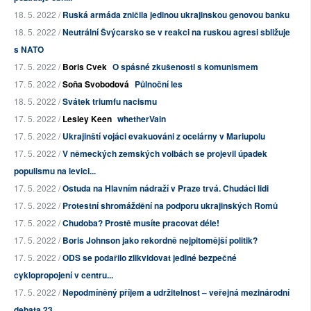
18. 5. 2022 /
Ruská armáda zničila jedinou ukrajinskou genovou banku
18. 5. 2022 /
Neutrální Švýcarsko se v reakci na ruskou agresi sbližuje
s NATO
17. 5. 2022 /
Boris Cvek
O spásné zkušenosti s komunismem
17. 5. 2022 /
Soňa Svobodová
Půlnoční les
18. 5. 2022 /
Svátek triumfu nacismu
17. 5. 2022 /
Lesley Keen
whetherVain
17. 5. 2022 /
Ukrajinští vojáci evakuováni z ocelárny v Mariupolu
17. 5. 2022 /
V německých zemských volbách se projevil úpadek
populismu na levici...
17. 5. 2022 /
Ostuda na Hlavním nádraží v Praze trvá. Chudáci lidi
17. 5. 2022 /
Protestní shromáždění na podporu ukrajinských Romů
17. 5. 2022 /
Chudoba? Prostě musíte pracovat déle!
17. 5. 2022 /
Boris Johnson jako rekordně nejpitomější politik?
17. 5. 2022 /
ODS se podařilo zlikvidovat jediné bezpečné
cyklopropojení v centru...
17. 5. 2022 /
Nepodmíněný příjem a udržitelnost – veřejná mezinárodní
debata 23....