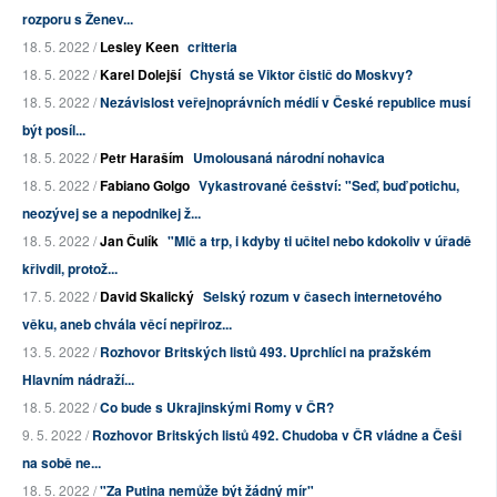
rozporu s Ženev...
18. 5. 2022 /
Lesley Keen
critteria
18. 5. 2022 /
Karel Dolejší
Chystá se Viktor čistič do Moskvy?
18. 5. 2022 /
Nezávislost veřejnoprávních médií v České republice musí
být posíl...
18. 5. 2022 /
Petr Haraším
Umolousaná národní nohavica
18. 5. 2022 /
Fabiano Golgo
Vykastrované češství: "Seď, buď potichu,
neozývej se a nepodnikej ž...
18. 5. 2022 /
Jan Čulík
"Mlč a trp, i kdyby ti učitel nebo kdokoliv v úřadě
křivdil, protož...
17. 5. 2022 /
David Skalický
Selský rozum v časech internetového
věku, aneb chvála věcí nepřiroz...
13. 5. 2022 /
Rozhovor Britských listů 493. Uprchlíci na pražském
Hlavním nádraží...
18. 5. 2022 /
Co bude s Ukrajinskými Romy v ČR?
9. 5. 2022 /
Rozhovor Britských listů 492. Chudoba v ČR vládne a Češi
na sobě ne...
18. 5. 2022 /
"Za Putina nemůže být žádný mír"