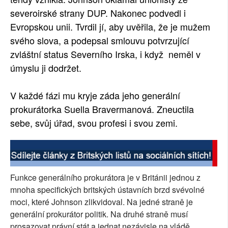
severoirské strany DUP. Nakonec podvedl i
Evropskou unii. Tvrdil jí, aby uvěřila, že je mužem
svého slova, a podepsal smlouvu potvrzující
zvláštní status Severního Irska, i když neměl v
úmyslu ji dodržet.
V každé fázi mu kryje záda jeho generální
prokurátorka Suella Bravermanová. Zneuctila
sebe, svůj úřad, svou profesi i svou zemi.
Funkce generálního prokurátora je v Británii jednou z
mnoha specifických britských ústavních brzd svévolné
moci, které Johnson zlikvidoval. Na jedné straně je
generální prokurátor politik. Na druhé straně musí
prosazovat právní stát a jednat nezávisle na vládě.