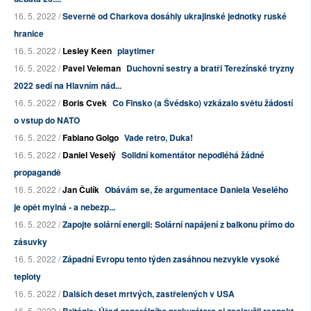
16. 5. 2022 /
Severně od Charkova dosáhly ukrajinské jednotky ruské
hranice
16. 5. 2022 /
Lesley Keen
playtimer
16. 5. 2022 /
Pavel Veleman
Duchovní sestry a bratři Terezínské tryzny
2022 sedí na Hlavním nád...
16. 5. 2022 /
Boris Cvek
Co Finsko (a Švédsko) vzkázalo světu žádostí
o vstup do NATO
16. 5. 2022 /
Fabiano Golgo
Vade retro, Duka!
16. 5. 2022 /
Daniel Veselý
Solidní komentátor nepodléhá žádné
propagandě
16. 5. 2022 /
Jan Čulík
Obávám se, že argumentace Daniela Veselého
je opět mylná - a nebezp...
16. 5. 2022 /
Zapojte solární energii: Solární napájení z balkonu přímo do
zásuvky
16. 5. 2022 /
Západní Evropu tento týden zasáhnou nezvykle vysoké
teploty
16. 5. 2022 /
Dalších deset mrtvých, zastřelených v USA
16. 5. 2022 /