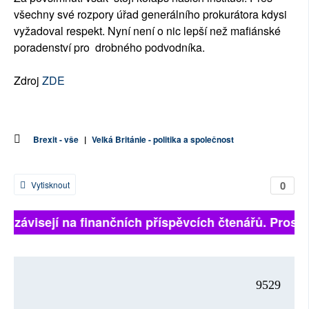
všechny své rozpory úřad generálního prokurátora kdysi
vyžadoval respekt. Nyní není o nic lepší než mafiánské
poradenství pro drobného podvodníka.
Zdroj
ZDE
Brexit - vše
|
Velká Británie - politika a společnost
0
Vytisknout
ně závisejí na finančních příspěvcích čtenářů. Prosíme
9529