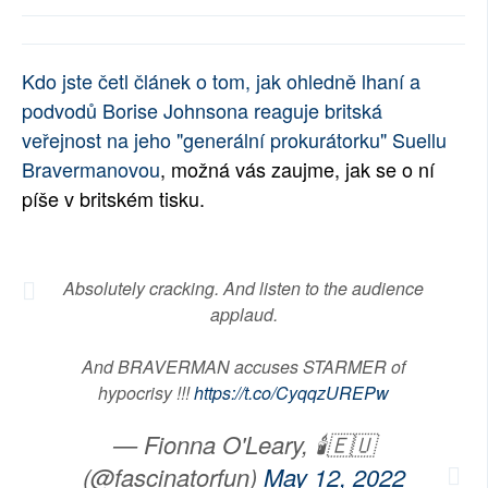
SOCIÁLNÍ SÍTĚ
RUBRIKY
Kdo jste četl článek o tom, jak ohledně lhaní a
podvodů Borise Johnsona reaguje britská
PLNÁ VERZE STRÁNEK
veřejnost na jeho "generální prokurátorku" Suellu
Bravermanovou
, možná vás zaujme, jak se o ní
píše v britském tisku.
Absolutely cracking. And listen to the audience
applaud.
And BRAVERMAN accuses STARMER of
hypocrisy !!!
https://t.co/CyqqzUREPw
— Fionna O'Leary, 🕯🇪🇺
(@fascinatorfun)
May 12, 2022