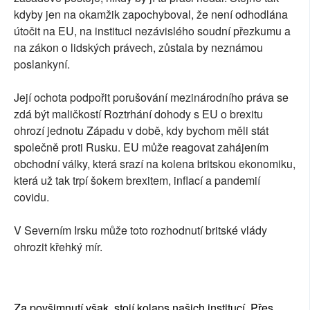
kdyby jen na okamžik zapochyboval, že není odhodlána
útočit na EU, na instituci nezávislého soudní přezkumu a
na zákon o lidských právech, zůstala by neznámou
poslankyní.
Její ochota podpořit porušování mezinárodního práva se
zdá být maličkostí Roztrhání dohody s EU o brexitu
ohrozí jednotu Západu v době, kdy bychom měli stát
společně proti Rusku. EU může reagovat zahájením
obchodní války, která srazí na kolena britskou ekonomiku,
která už tak trpí šokem brexitem, inflací a pandemií
covidu.
V Severním Irsku může toto rozhodnutí britské vlády
ohrozit křehký mír.
Za povšimnutí však stojí kolaps našich institucí. Přes