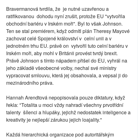
Bravermanová tvrdila, že je nutné uzavřenou a
ratifikovanou dohodu nyní zrušit, protože EU "vytvořila
obchodní bariéru v Irském moři". Byl to však Johnson.
Ten se stal premiérem, když odmítl plán Theresy Mayové
zachovat celé Spojené království v celní unii a v
jednotném trhu EU. právě on vytvořil tuto celní bariéru v
Irském moři, aby mohl v Británii provést tvrdý brexit.
Právě Johnson s tímto nápadem přišel do EU, vyhrál na
jeho základě všeobecné volby, nechal své ministry
vypracovat smlouvu, která jej obsahovala, a vepsal ji do
mezinárodního práva.
Hannah Arendtová nepopisovala pouze diktatury, když
řekla: "Totalita u moci vždy nahradí všechny prvotřídní
talenty šílenci a hlupáky, jejichž nedostatek inteligence a
kreativity je nejlepší zárukou jejich loajality."
Každá hierarchická organizace pod autoritářským