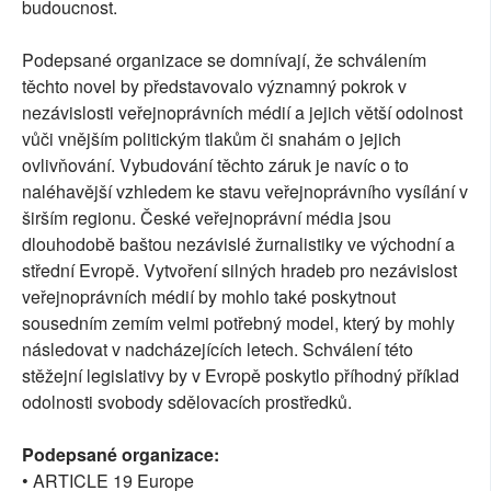
budoucnost.
Podepsané organizace se domnívají, že schválením
těchto novel by představovalo významný pokrok v
nezávislosti veřejnoprávních médií a jejich větší odolnost
vůči vnějším politickým tlakům či snahám o jejich
ovlivňování. Vybudování těchto záruk je navíc o to
naléhavější vzhledem ke stavu veřejnoprávního vysílání v
širším regionu. České veřejnoprávní média jsou
dlouhodobě baštou nezávislé žurnalistiky ve východní a
střední Evropě. Vytvoření silných hradeb pro nezávislost
veřejnoprávních médií by mohlo také poskytnout
sousedním zemím velmi potřebný model, který by mohly
následovat v nadcházejících letech. Schválení této
stěžejní legislativy by v Evropě poskytlo příhodný příklad
odolnosti svobody sdělovacích prostředků.
Podepsané organizace:
• ARTICLE 19 Europe