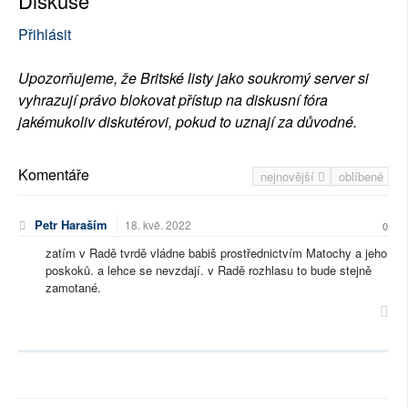
Diskuse
Přihlásit
Upozorňujeme, že Britské listy jako soukromý server si
vyhrazují právo blokovat přístup na diskusní fóra
jakémukoliv diskutérovi, pokud to uznají za důvodné.
Komentáře
nejnovější
oblíbené
Petr Haraším
18. kvě. 2022
0
zatím v Radě tvrdě vládne babiš prostřednictvím Matochy a jeho
poskoků. a lehce se nevzdají. v Radě rozhlasu to bude stejně
zamotané.