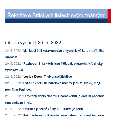
Obsah vydání | 20. 5. 2022
22. 5. 2022 /
Mariupol čelí zdravotnické a hygienické katastrofě, říká
starosta
20. 5. 2022 /
Rozhovor Britských listů 495. Jak oligarcha Křetínský
vydělává - a ...
22. 5. 2022 /
Lesley Keen
TheHouseOfMrBow
22. 5. 2022 /
Syrští experti na barelové bomby jsou v Rusku, mají
pomáhat Putinov...
21. 5. 2022 /
Otevřený dopis Noamu Chomskému (a dalším podobně
smýšlejícím intel...
21. 5. 2022 /
Obava z jaderné války s Ruskem je lichá
21. 5. 2022 /
Jak byste se cítili, kdyby vám vybombardovali (až vám