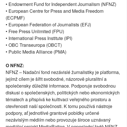
• Endowment Fund for Independent Journalism (NFNZ)
• European Centre for Press and Media Freedom
(ECPMF)
• European Federation of Journalists (EFJ)
• Free Press Unlimited (FPU)
• International Press Institute (IPI)
• OBC Transeuropa (OBCT)
• Public Media Alliance (PMA)
O NFNZ:
NFNZ – Nadační fond nezávislé žurnalistiky je platforma,
jejímž cílem je šířit svobodné, názorově pluralitní a
společensky důležité informace. Podporuje svobodnou
diskusi o společenských, politických nebo ekonomických
tématech a přispívá ke kultivaci veřejného prostoru a
otevřenosti naší společnosti. K tomu používá nástroje
podpory, ať jednotlivé grantové pobídky určené
nezávislým médiím nebo provozuje široce uznávaný
mediální projekt MediaRating. V neposlední řadě NFNZ