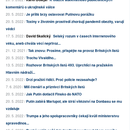
komentářů o ukrajinské válce
20. 5. 2022 /
Je příliš brzy oslavovat Putinovu porážku
20. 5. 2022 /
Toxiny v životním prostředí zhoršují pandemii obezity, varují
vědci
17. 5. 2022 /
David Skalický
Selský rozum v časech internetového
věku, aneb chvála věcí nepřiroz...
21. 12. 2021 /
Tak znovu: Prosíme, přispějte na provoz Britských listů
20. 5. 2022 /
Trochu Vivaldiho...
13. 5. 2022 /
Rozhovor Britských listů 493. Uprchlíci na pražském
Hlavním nádraží...
20. 5. 2022 /
Drzí pražští řidiči. Proč policie nezasahuje?
7. 6. 2020 /
Milí čtenáři a příznivci Britských listů
20. 5. 2022 /
Jak Putin dotlačil Finsko do NATO
20. 5. 2022 /
Putin zabírá Mariupol, ale širší vítězství na Donbasu se mu
vzdaluje
20. 5. 2022 /
Trumpa a jeho spolupracovníky čekají kvůli ministerstvu
spravedlnos...