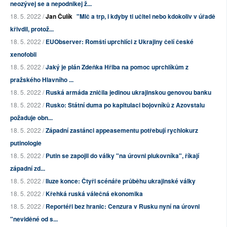
neozývej se a nepodnikej ž...
18. 5. 2022 /
Jan Čulík
"Mlč a trp, i kdyby ti učitel nebo kdokoliv v úřadě
křivdil, protož...
18. 5. 2022 /
EUObserver: Romští uprchlíci z Ukrajiny čelí české
xenofobii
18. 5. 2022 /
Jaký je plán Zdeňka Hřiba na pomoc uprchlíkům z
pražského Hlavního ...
18. 5. 2022 /
Ruská armáda zničila jedinou ukrajinskou genovou banku
18. 5. 2022 /
Rusko: Státní duma po kapitulaci bojovníků z Azovstalu
požaduje obn...
18. 5. 2022 /
Západní zastánci appeasementu potřebují rychlokurz
putinologie
18. 5. 2022 /
Putin se zapojil do války "na úrovni plukovníka", říkají
západní zd...
18. 5. 2022 /
Iluze konce: Čtyři scénáře průběhu ukrajinské války
18. 5. 2022 /
Křehká ruská válečná ekonomika
18. 5. 2022 /
Reportéři bez hranic: Cenzura v Rusku nyní na úrovni
"neviděné od s...