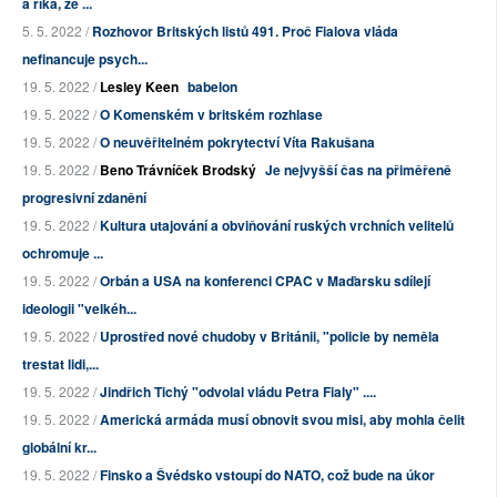
a říká, že ...
5. 5. 2022 /
Rozhovor Britských listů 491. Proč Fialova vláda
nefinancuje psych...
19. 5. 2022 /
Lesley Keen
babelon
19. 5. 2022 /
O Komenském v britském rozhlase
19. 5. 2022 /
O neuvěřitelném pokrytectví Víta Rakušana
19. 5. 2022 /
Beno Trávníček Brodský
Je nejvyšší čas na přiměřeně
progresivní zdanění
19. 5. 2022 /
Kultura utajování a obviňování ruských vrchních velitelů
ochromuje ...
19. 5. 2022 /
Orbán a USA na konferenci CPAC v Maďarsku sdílejí
ideologii "velkéh...
19. 5. 2022 /
Uprostřed nové chudoby v Británii, "policie by neměla
trestat lidi,...
19. 5. 2022 /
Jindřich Tichý "odvolal vládu Petra Fialy" ....
19. 5. 2022 /
Americká armáda musí obnovit svou misi, aby mohla čelit
globální kr...
19. 5. 2022 /
Finsko a Švédsko vstoupí do NATO, což bude na úkor