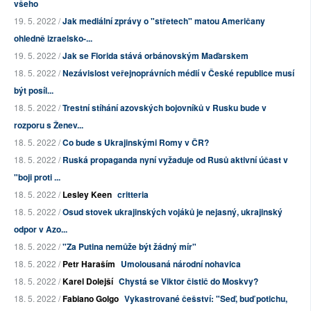
všeho
19. 5. 2022 /
Jak mediální zprávy o "střetech" matou Američany
ohledně izraelsko-...
19. 5. 2022 /
Jak se Florida stává orbánovským Maďarskem
18. 5. 2022 /
Nezávislost veřejnoprávních médií v České republice musí
být posíl...
18. 5. 2022 /
Trestní stíhání azovských bojovníků v Rusku bude v
rozporu s Ženev...
18. 5. 2022 /
Co bude s Ukrajinskými Romy v ČR?
18. 5. 2022 /
Ruská propaganda nyní vyžaduje od Rusů aktivní účast v
"boji proti ...
18. 5. 2022 /
Lesley Keen
critteria
18. 5. 2022 /
Osud stovek ukrajinských vojáků je nejasný, ukrajinský
odpor v Azo...
18. 5. 2022 /
"Za Putina nemůže být žádný mír"
18. 5. 2022 /
Petr Haraším
Umolousaná národní nohavica
18. 5. 2022 /
Karel Dolejší
Chystá se Viktor čistič do Moskvy?
18. 5. 2022 /
Fabiano Golgo
Vykastrované češství: "Seď, buď potichu,