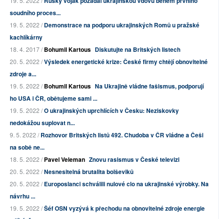
19. 5. 2022 /
Ruský voják požádal ukrajinskou vdovu během prvního
soudního proces...
19. 5. 2022 /
Demonstrace na podporu ukrajinských Romů u pražské
kachlíkárny
18. 4. 2017 /
Bohumil Kartous
Diskutujte na Britských listech
20. 5. 2022 /
Výsledek energetické krize: České firmy chtějí obnovitelné
zdroje a...
19. 5. 2022 /
Bohumil Kartous
Na Ukrajině vládne fašismus, podporují
ho USA i ČR, obětujeme sami ...
19. 5. 2022 /
O ukrajinských uprchlících v Česku: Neziskovky
nedokážou suplovat n...
9. 5. 2022 /
Rozhovor Britských listů 492. Chudoba v ČR vládne a Češi
na sobě ne...
18. 5. 2022 /
Pavel Veleman
Znovu rasismus v České televizi
20. 5. 2022 /
Nesnesitelná brutalita bolševiků
20. 5. 2022 /
Europoslanci schválili nulové clo na ukrajinské výrobky. Na
návrhu ...
19. 5. 2022 /
Šéf OSN vyzývá k přechodu na obnovitelné zdroje energie