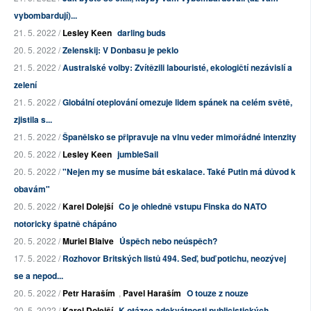
vybombardují)...
21. 5. 2022 /
Lesley Keen
darling buds
20. 5. 2022 /
Zelenskij: V Donbasu je peklo
21. 5. 2022 /
Australské volby: Zvítězili labouristé, ekologičtí nezávislí a
zelení
21. 5. 2022 /
Globální oteplování omezuje lidem spánek na celém světě,
zjistila s...
21. 5. 2022 /
Španělsko se připravuje na vlnu veder mimořádné intenzity
20. 5. 2022 /
Lesley Keen
jumbleSail
20. 5. 2022 /
"Nejen my se musíme bát eskalace. Také Putin má důvod k
obavám"
20. 5. 2022 /
Karel Dolejší
Co je ohledně vstupu Finska do NATO
notoricky špatně chápáno
20. 5. 2022 /
Muriel Blaive
Úspěch nebo neúspěch?
17. 5. 2022 /
Rozhovor Britských listů 494. Seď, buď potichu, neozývej
se a nepod...
20. 5. 2022 /
Petr Haraším
,
Pavel Haraším
O touze z nouze
20. 5. 2022 /
Karel Dolejší
K otázce adekvátnosti publicistických