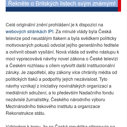
Celé originální znění prohlášení je k dispozici na
webových stránkách IPI
. Za minulé vlády byla Česká
televize pod neustálým tlakem a byla svědkem politicky
motivovaných pokusů odvolat jejího generálního ředitele
a ovlivnit obsah vysílání. Nová vláda od svého nástupu k
moci vypracovává návrhy novel zákona o České televizi
a Českém rozhlasu s cílem vytvořit další institucionální
záruky. Je zapotřebí, aby zákony více chránily média od
politických tlaků a podpořily jejich nezávislost. Tyto
návrhy vznikají z iniciativy novinářských organizací a
mediálních sdružení, a to především Nadačního fondu
nezávislé žurnalistiky, Českého národního výboru
Mezinárodního tiskového institutu a organizace
Rekonstrukce státu.
Vzhledem k tomu, že se Česká republika připravuje na