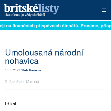
jí na finančních příspěvcích čtenářů. Prosíme, přispěj
PŘIHLÁSIT
AKTUÁLNÍ VYDÁNÍ
ARCHIV
Umolousaná národní
nohavica
ROZHOVORY
18. 5. 2022 /
Petr Haraším
TÉMATA
čas čtení 12 minut
NEJČTENĚJŠÍ ZA 7 DNÍ
AUTOŘI
Lžikol
PŘÍSPĚVKY NA PROVOZ