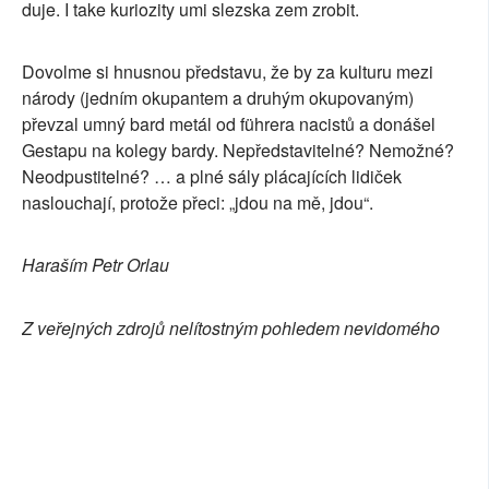
duje. I take kuriozity umi slezska zem zrobit.
Dovolme si hnusnou představu, že by za kulturu mezi
národy (jedním okupantem a druhým okupovaným)
převzal umný bard metál od führera nacistů a donášel
Gestapu na kolegy bardy. Nepředstavitelné? Nemožné?
Neodpustitelné? … a plné sály plácajících lidiček
naslouchají, protože přeci: „jdou na mě, jdou“.
Haraším Petr Orlau
Z veřejných zdrojů nelítostným pohledem nevidomého