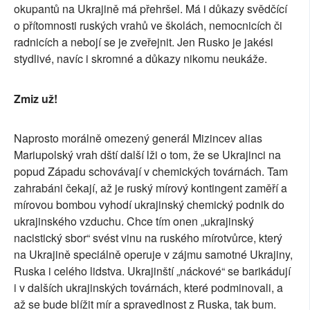
okupantů na Ukrajině má přehršel. Má i důkazy svědčící
o přítomnosti ruských vrahů ve školách, nemocnicích či
radnicích a nebojí se je zveřejnit. Jen Rusko je jakési
stydlivé, navíc i skromné a důkazy nikomu neukáže.
Zmiz už!
Naprosto morálně omezený generál Mizincev alias
Mariupolský vrah dští další lži o tom, že se Ukrajinci na
popud Západu schovávají v chemických továrnách. Tam
zahrabáni čekají, až je ruský mírový kontingent zaměří a
mírovou bombou vyhodí ukrajinský chemický podnik do
ukrajinského vzduchu. Chce tím onen „ukrajinský
nacistický sbor“ svést vinu na ruského mírotvůrce, který
na Ukrajině speciálně operuje v zájmu samotné Ukrajiny,
Ruska i celého lidstva. Ukrajinští „náckové“ se barikádují
i v dalších ukrajinských továrnách, které podminovali, a
až se bude blížit mír a spravedlnost z Ruska, tak bum.