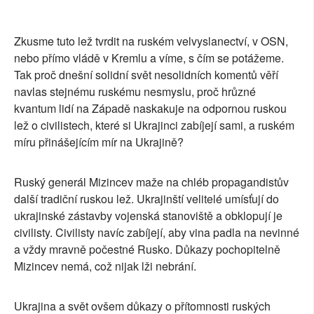
Zkusme tuto lež tvrdit na ruském velvyslanectví, v OSN,
nebo přímo vládě v Kremlu a víme, s čím se potážeme.
Tak proč dnešní solidní svět nesolidních komentů věří
navlas stejnému ruskému nesmyslu, proč hrůzné
kvantum lidí na Západě naskakuje na odpornou ruskou
lež o civilistech, které si Ukrajinci zabíjejí sami, a ruském
míru přinášejícím mír na Ukrajině?
Ruský generál Mizincev maže na chléb propagandistův
další tradiční ruskou lež. Ukrajinští velitelé umísťují do
ukrajinské zástavby vojenská stanoviště a obklopují je
civilisty. Civilisty navíc zabíjejí, aby vina padla na nevinné
a vždy mravně počestné Rusko. Důkazy pochopitelně
Mizincev nemá, což nijak lži nebrání.
Ukrajina a svět ovšem důkazy o přítomnosti ruských