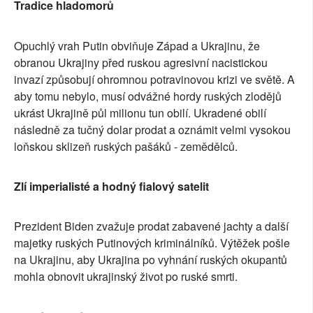
Tradice hladomorů
Opuchlý vrah Putin obviňuje Západ a Ukrajinu, že
obranou Ukrajiny před ruskou agresivní nacistickou
invazí způsobují ohromnou potravinovou krizi ve světě. A
aby tomu nebylo, musí odvážné hordy ruských zlodějů
ukrást Ukrajině půl milionu tun obilí. Ukradené obilí
následně za tučný dolar prodat a oznámit velmi vysokou
loňskou sklizeň ruských pašáků - zemědělců.
Zlí imperialisté a hodný fialový satelit
Prezident Biden zvažuje prodat zabavené jachty a další
majetky ruských Putinových kriminálníků. Výtěžek pošle
na Ukrajinu, aby Ukrajina po vyhnání ruských okupantů
mohla obnovit ukrajinský život po ruské smrti.