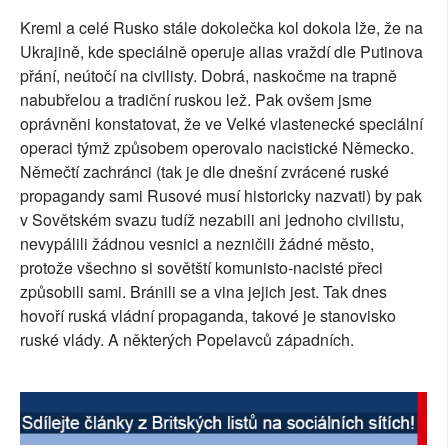
SOCIÁLNÍ SÍTĚ
Kreml a celé Rusko stále dokolečka kol dokola lže, že na
Ukrajině, kde speciálně operuje alias vraždí dle Putinova
RUBRIKY
přání, neútočí na civilisty. Dobrá, naskočme na trapně
nabubřelou a tradiční ruskou lež. Pak ovšem jsme
PLNÁ VERZE STRÁNEK
oprávněni konstatovat, že ve Velké vlastenecké speciální
operaci týmž způsobem operovalo nacistické Německo.
Němečtí zachránci (tak je dle dnešní zvrácené ruské
propagandy sami Rusové musí historicky nazvati) by pak
v Sovětském svazu tudíž nezabili ani jednoho civilistu,
nevypálili žádnou vesnici a nezničili žádné město,
protože všechno si sovětští komunisto-nacisté přeci
způsobili sami. Bránili se a vina jejich jest. Tak dnes
hovoří ruská vládní propaganda, takové je stanovisko
ruské vlády. A některých Popelavců západních.