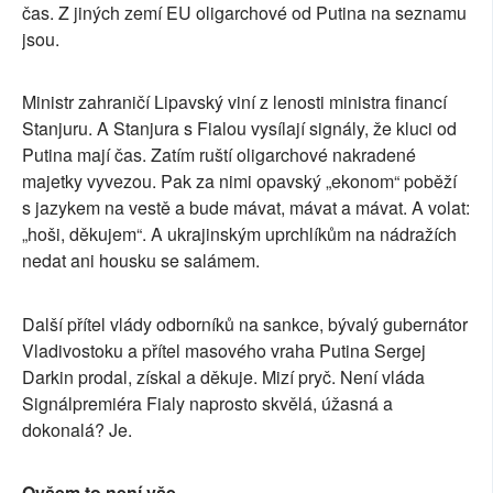
čas. Z jiných zemí EU oligarchové od Putina na seznamu
jsou.
Ministr zahraničí Lipavský viní z lenosti ministra financí
Stanjuru. A Stanjura s Fialou vysílají signály, že kluci od
Putina mají čas. Zatím ruští oligarchové nakradené
majetky vyvezou. Pak za nimi opavský „ekonom“ poběží
s jazykem na vestě a bude mávat, mávat a mávat. A volat:
„hoši, děkujem“. A ukrajinským uprchlíkům na nádražích
nedat ani housku se salámem.
Další přítel vlády odborníků na sankce, bývalý gubernátor
Vladivostoku a přítel masového vraha Putina Sergej
Darkin prodal, získal a děkuje. Mizí pryč. Není vláda
Signálpremiéra Fialy naprosto skvělá, úžasná a
dokonalá? Je.
Ovšem to není vše