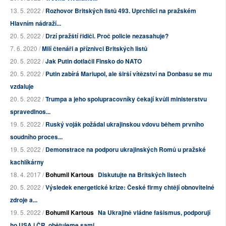
13. 5. 2022 /
Rozhovor Britských listů 493. Uprchlíci na pražském
Hlavním nádraží...
20. 5. 2022 /
Drzí pražští řidiči. Proč policie nezasahuje?
7. 6. 2020 /
Milí čtenáři a příznivci Britských listů
20. 5. 2022 /
Jak Putin dotlačil Finsko do NATO
20. 5. 2022 /
Putin zabírá Mariupol, ale širší vítězství na Donbasu se mu
vzdaluje
20. 5. 2022 /
Trumpa a jeho spolupracovníky čekají kvůli ministerstvu
spravedlnos...
19. 5. 2022 /
Ruský voják požádal ukrajinskou vdovu během prvního
soudního proces...
19. 5. 2022 /
Demonstrace na podporu ukrajinských Romů u pražské
kachlíkárny
18. 4. 2017 /
Bohumil Kartous
Diskutujte na Britských listech
20. 5. 2022 /
Výsledek energetické krize: České firmy chtějí obnovitelné
zdroje a...
19. 5. 2022 /
Bohumil Kartous
Na Ukrajině vládne fašismus, podporují
ho USA i ČR, obětujeme sami ...