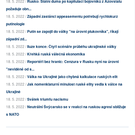
18. 5. 2022 /
Rusko: Státní duma po kapitulaci bojovníků z Azovstalu
požaduje obn...
18. 5. 2022 /
Západní zastánci appeasementu potřebují rychlokurz
putinologie
18. 5. 2022 /
Putin se zapojil do války "na úrovni plukovníka", říkají
západní zd...
18. 5. 2022 /
Iluze konce: Čtyři scénáře průběhu ukrajinské války
18. 5. 2022 /
Křehká ruská válečná ekonomika
18. 5. 2022 /
Reportéři bez hranic: Cenzura v Rusku nyní na úrovni
"neviděné od s...
18. 5. 2022 /
Válka na Ukrajině jako chybná kalkulace ruských elit
18. 5. 2022 /
Jak nomenklaturní minulost ruské elity vedla k válce na
Ukrajině
18. 5. 2022 /
Svátek triumfu nacismu
18. 5. 2022 /
Neutrální Švýcarsko se v reakci na ruskou agresi sbližuje
s NATO