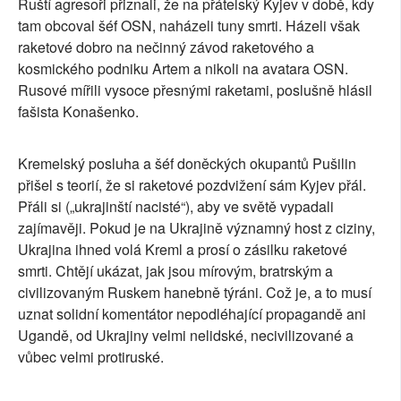
Ruští agresoři přiznali, že na přátelský Kyjev v době, kdy
tam obcoval šéf OSN, naházeli tuny smrti. Házeli však
raketové dobro na nečinný závod raketového a
kosmického podniku Artem a nikoli na avatara OSN.
Rusové mířili vysoce přesnými raketami, poslušně hlásil
fašista Konašenko.
Kremelský posluha a šéf doněckých okupantů Pušilin
přišel s teorií, že si raketové pozdvižení sám Kyjev přál.
Přáli si („ukrajinští nacisté“), aby ve světě vypadali
zajímavěji. Pokud je na Ukrajině významný host z ciziny,
Ukrajina ihned volá Kreml a prosí o zásilku raketové
smrti. Chtějí ukázat, jak jsou mírovým, bratrským a
civilizovaným Ruskem hanebně týráni. Což je, a to musí
uznat solidní komentátor nepodléhající propagandě ani
Ugandě, od Ukrajiny velmi nelidské, necivilizované a
vůbec velmi protiruské.