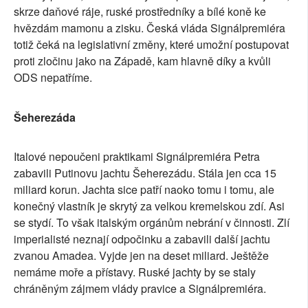
skrze daňové ráje, ruské prostředníky a bílé koně ke
hvězdám mamonu a zisku. Česká vláda Signálpremiéra
totiž čeká na legislativní změny, které umožní postupovat
proti zločinu jako na Západě, kam hlavně díky a kvůli
ODS nepatříme.
Šeherezáda
Italové nepoučeni praktikami Signálpremiéra Petra
zabavili Putinovu jachtu Šeherezádu. Stála jen cca 15
miliard korun. Jachta sice patří naoko tomu i tomu, ale
konečný vlastník je skrytý za velkou kremelskou zdí. Asi
se stydí. To však italským orgánům nebrání v činnosti. Zlí
imperialisté neznají odpočinku a zabavili další jachtu
zvanou Amadea. Vyjde jen na deset miliard. Ještěže
nemáme moře a přístavy. Ruské jachty by se staly
chráněným zájmem vlády pravice a Signálpremiéra.