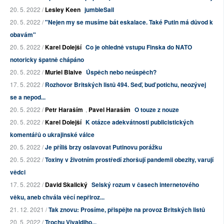
20. 5. 2022 /
Lesley Keen
jumbleSail
20. 5. 2022 /
"Nejen my se musíme bát eskalace. Také Putin má důvod k
obavám"
20. 5. 2022 /
Karel Dolejší
Co je ohledně vstupu Finska do NATO
notoricky špatně chápáno
20. 5. 2022 /
Muriel Blaive
Úspěch nebo neúspěch?
17. 5. 2022 /
Rozhovor Britských listů 494. Seď, buď potichu, neozývej
se a nepod...
20. 5. 2022 /
Petr Haraším
,
Pavel Haraším
O touze z nouze
20. 5. 2022 /
Karel Dolejší
K otázce adekvátnosti publicistických
komentářů o ukrajinské válce
20. 5. 2022 /
Je příliš brzy oslavovat Putinovu porážku
20. 5. 2022 /
Toxiny v životním prostředí zhoršují pandemii obezity, varují
vědci
17. 5. 2022 /
David Skalický
Selský rozum v časech internetového
věku, aneb chvála věcí nepřiroz...
21. 12. 2021 /
Tak znovu: Prosíme, přispějte na provoz Britských listů
20. 5. 2022 /
Trochu Vivaldiho...