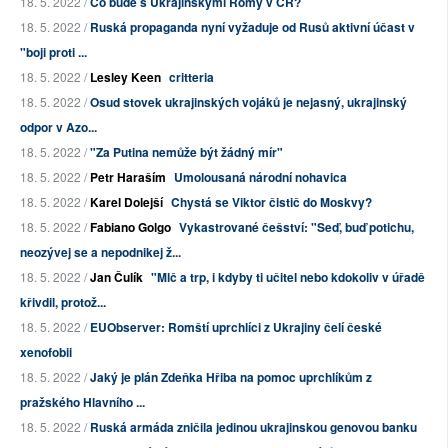
18. 5. 2022 /
Co bude s Ukrajinskými Romy v ČR?
18. 5. 2022 /
Ruská propaganda nyní vyžaduje od Rusů aktivní účast v
"boji proti ...
18. 5. 2022 /
Lesley Keen
critteria
18. 5. 2022 /
Osud stovek ukrajinských vojáků je nejasný, ukrajinský
odpor v Azo...
18. 5. 2022 /
"Za Putina nemůže být žádný mír"
18. 5. 2022 /
Petr Haraším
Umolousaná národní nohavica
18. 5. 2022 /
Karel Dolejší
Chystá se Viktor čistič do Moskvy?
18. 5. 2022 /
Fabiano Golgo
Vykastrované češství: "Seď, buď potichu,
neozývej se a nepodnikej ž...
18. 5. 2022 /
Jan Čulík
"Mlč a trp, i kdyby ti učitel nebo kdokoliv v úřadě
křivdil, protož...
18. 5. 2022 /
EUObserver: Romští uprchlíci z Ukrajiny čelí české
xenofobii
18. 5. 2022 /
Jaký je plán Zdeňka Hřiba na pomoc uprchlíkům z
pražského Hlavního ...
18. 5. 2022 /
Ruská armáda zničila jedinou ukrajinskou genovou banku