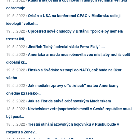
ochromuje ...
19. 5. 2022 /
Orbán a USA na konferenci CPAC v Maďarsku sdílejí
ideologii "velkéh...
19. 5. 2022 /
Uprostřed nové chudoby v Británii, "policie by neměla
trestat lidi,...
19. 5. 2022 /
Jindřich Tichý "odvolal vládu Petra Fialy" ....
19. 5. 2022 /
Americká armáda musí obnovit svou misi, aby mohla čelit
globální kr...
19. 5. 2022 /
Finsko a Švédsko vstoupí do NATO, což bude na úkor
všeho
19. 5. 2022 /
Jak mediální zprávy o "střetech" matou Američany
ohledně izraelsko-...
19. 5. 2022 /
Jak se Florida stává orbánovským Maďarskem
18. 5. 2022 /
Nezávislost veřejnoprávních médií v České republice musí
být posíl...
18. 5. 2022 /
Trestní stíhání azovských bojovníků v Rusku bude v
rozporu s Ženev...