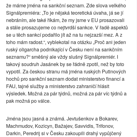
že máme jména na sankční seznam. Zde slova velkého
Signálpremiéra: „To je nějaká teoretická úvaha, já se jí
nebráním, ale také říkám, že my jsme v EU prosazovali
a stále prosazujeme co nejtvrdší sankce. V řadě aspektů
se u těch sankcí podařilo jít až na tu nejzazší mez. A z
toho mám radost.“, vyblekotal na otázku „Proč ani jeden
ruský oligarcha podnikající v Česku není na sankčním
seznamu?“ směšný ale vždy slušný Signálpremiér. I
takový soudruh Jasánek by se řádně zpotil, než by toto
vypotil. Za českou stranu má jména ruských Putinových
hochů pro sankční seznam dodat ministerstvo financí a
FAU, tajné služby a ministerstvo zahraničí hlásit
výsledek. Možná za pár týdnů, možná za pár víc týdnů a
pak možná po válce.
Jména jsou jasná a známá. Jevtušenkov a Bokarev,
Machmudov, Kozicyn, Bažajev, Savvidis, Trifonov,
Darkin, Peredrij si v Česku zakoupili drahý vypůjčený