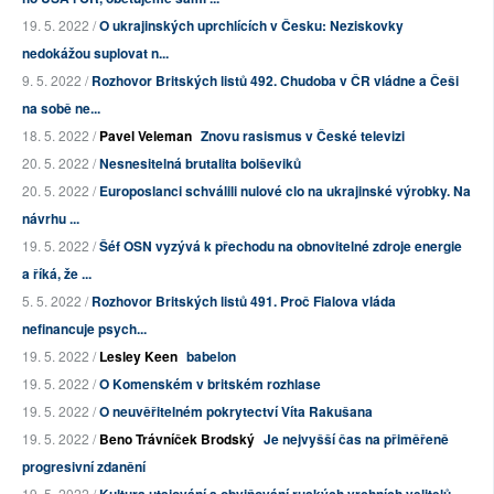
19. 5. 2022 /
O ukrajinských uprchlících v Česku: Neziskovky
nedokážou suplovat n...
9. 5. 2022 /
Rozhovor Britských listů 492. Chudoba v ČR vládne a Češi
na sobě ne...
18. 5. 2022 /
Pavel Veleman
Znovu rasismus v České televizi
20. 5. 2022 /
Nesnesitelná brutalita bolševiků
20. 5. 2022 /
Europoslanci schválili nulové clo na ukrajinské výrobky. Na
návrhu ...
19. 5. 2022 /
Šéf OSN vyzývá k přechodu na obnovitelné zdroje energie
a říká, že ...
5. 5. 2022 /
Rozhovor Britských listů 491. Proč Fialova vláda
nefinancuje psych...
19. 5. 2022 /
Lesley Keen
babelon
19. 5. 2022 /
O Komenském v britském rozhlase
19. 5. 2022 /
O neuvěřitelném pokrytectví Víta Rakušana
19. 5. 2022 /
Beno Trávníček Brodský
Je nejvyšší čas na přiměřeně
progresivní zdanění
19. 5. 2022 /
Kultura utajování a obviňování ruských vrchních velitelů