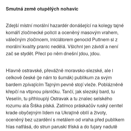
Smutná země otupělých nohavic
Zdejší místní morální hazardér donášející na kolegy tajné
komáří zločinecké policii a oceněný masovým vrahem,
válečným zločincem, iniciátorem genocid Putinem si z
morální kvality pranic nedělá. Všichni jen závidí a není
zač se stydět. Přeci po něm dnešní jdou, jdou.
Hlavně ostravské, převážně moravsko-slezské, ale i
celkově české (je nám to šumák) publikum za svým
bardem zpívajícím Tajným pevně stojí vleže. Poblázněně
křepčí na vtipnou písničku. Tančí, jak slezský bard, tu
Veselín, tu přihlouplý Ostravak a tu znalec selského
rozumu ala Šiška píská. Zatímco práskačův ruský cenitel
krade obyčejným lidem na Ukrajině obilí a životy,
oceněný bez uzardění s metálem od vraha před publikem
hlas natřásá, do strun paruski tříská a do fujary nadutě