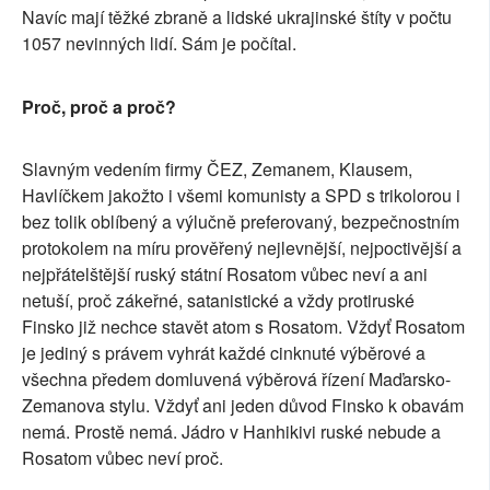
Navíc mají těžké zbraně a lidské ukrajinské štíty v počtu
1057 nevinných lidí. Sám je počítal.
Proč, proč a proč?
Slavným vedením firmy ČEZ, Zemanem, Klausem,
Havlíčkem jakožto i všemi komunisty a SPD s trikolorou i
bez tolik oblíbený a výlučně preferovaný, bezpečnostním
protokolem na míru prověřený nejlevnější, nejpoctivější a
nejpřátelštější ruský státní Rosatom vůbec neví a ani
netuší, proč zákeřné, satanistické a vždy protiruské
Finsko již nechce stavět atom s Rosatom. Vždyť Rosatom
je jediný s právem vyhrát každé cinknuté výběrové a
všechna předem domluvená výběrová řízení Maďarsko-
Zemanova stylu. Vždyť ani jeden důvod Finsko k obavám
nemá. Prostě nemá. Jádro v Hanhikivi ruské nebude a
Rosatom vůbec neví proč.