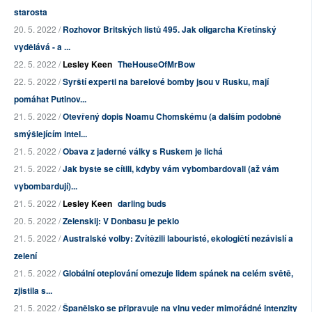
starosta
20. 5. 2022 /
Rozhovor Britských listů 495. Jak oligarcha Křetínský
vydělává - a ...
22. 5. 2022 /
Lesley Keen
TheHouseOfMrBow
22. 5. 2022 /
Syrští experti na barelové bomby jsou v Rusku, mají
pomáhat Putinov...
21. 5. 2022 /
Otevřený dopis Noamu Chomskému (a dalším podobně
smýšlejícím intel...
21. 5. 2022 /
Obava z jaderné války s Ruskem je lichá
21. 5. 2022 /
Jak byste se cítili, kdyby vám vybombardovali (až vám
vybombardují)...
21. 5. 2022 /
Lesley Keen
darling buds
20. 5. 2022 /
Zelenskij: V Donbasu je peklo
21. 5. 2022 /
Australské volby: Zvítězili labouristé, ekologičtí nezávislí a
zelení
21. 5. 2022 /
Globální oteplování omezuje lidem spánek na celém světě,
zjistila s...
21. 5. 2022 /
Španělsko se připravuje na vlnu veder mimořádné intenzity