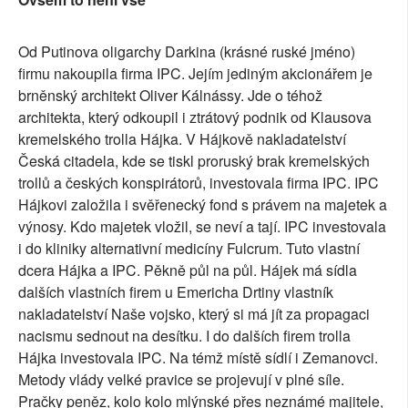
Od Putinova oligarchy Darkina (krásné ruské jméno)
firmu nakoupila firma IPC. Jejím jediným akcionářem je
brněnský architekt Oliver Kálnássy. Jde o téhož
architekta, který odkoupil i ztrátový podnik od Klausova
kremelského trolla Hájka. V Hájkově nakladatelství
Česká citadela, kde se tiskl proruský brak kremelských
trollů a českých konspirátorů, investovala firma IPC. IPC
Hájkovi založila i svěřenecký fond s právem na majetek a
výnosy. Kdo majetek vložil, se neví a tají. IPC investovala
i do kliniky alternativní medicíny Fulcrum. Tuto vlastní
dcera Hájka a IPC. Pěkně půl na půl. Hájek má sídla
dalších vlastních firem u Emericha Drtiny vlastník
nakladatelství Naše vojsko, který si má jít za propagaci
nacismu sednout na desítku. I do dalších firem trolla
Hájka investovala IPC. Na témž místě sídlí i Zemanovci.
Metody vlády velké pravice se projevují v plné síle.
Pračky peněz, kolo kolo mlýnské přes neznámé majitele,