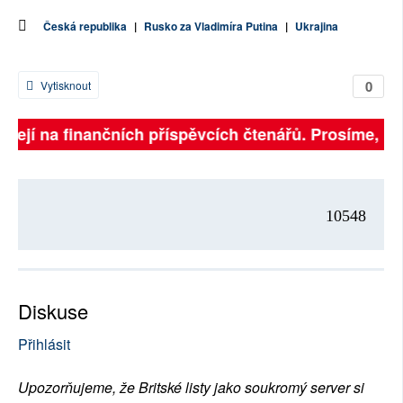
Česká republika
|
Rusko za Vladimíra Putina
|
Ukrajina
0
Vytisknout
sejí na finančních příspěvcích čtenářů. Prosíme, přisp
10548
Diskuse
Přihlásit
Upozorňujeme, že Britské listy jako soukromý server si