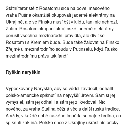
Státní teroristé z Rosatomu sice na povel masového
vraha Putina okamžitě okupovali jaderné elektrárny na
Ukrajině, ale ve Finsku musí být v klidu, tam nic nehrozí.
Zatím. Rosatom okupací ukrajinské jaderné elektrárny
porušil všechna mezinárodní pravidla, ale divit se
Rosatom i s Kremlem bude. Bude také žalovat na Finsko.
Zřejmě u mezinárodního soudu v Putinselu, když Rusko
mezinárodnímu právu tak fandí.
Ryškin naryškin
Vypeskovaný Naryškin, aby se vůdci zavděčil, odhalil
polsko-americké spiknutí na nejvyšší úrovni. Sám si jej
vymyslel, sám jej odhalil a sám jej zlikvidoval. Nic
nového, za vraha Stalina běžná věc a další ruská tradice.
A vždy, v každé době ruského impéria se najde hrdina, co
spiknutí zaklíná. Polsko chce z Ukrajiny ukrást historicky