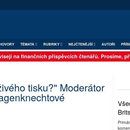
HOVORY
TÉMATA
RUBRIKY
NEJČTENĚJŠÍ
AUTOŘI
PŘÍS
sejí na finančních příspěvcích čtenářů. Prosíme, přis
živého tisku?" Moderátor
agenknechtové
Všec
Brit
Primár
komerc