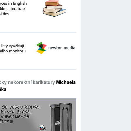
icky nekorektní karikatury
Michaela
áka