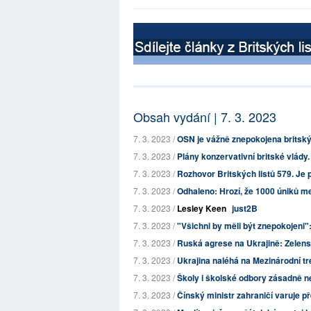
Obsah vydání | 7. 3. 2023
7. 3. 2023 /
OSN je vážně znepokojena britským
7. 3. 2023 /
Plány konzervativní britské vlády
7. 3. 2023 /
Rozhovor Britských listů 579. Je 
7. 3. 2023 /
Odhaleno: Hrozí, že 1000 úniků m
7. 3. 2023 /
Lesley Keen
just2B
7. 3. 2023 /
"Všichni by měli být znepokojeni":
7. 3. 2023 /
Ruská agrese na Ukrajině: Zelensk
7. 3. 2023 /
Ukrajina naléhá na Mezinárodní tres
7. 3. 2023 /
Školy i školské odbory zásadně ne
7. 3. 2023 /
Čínský ministr zahraničí varuje 