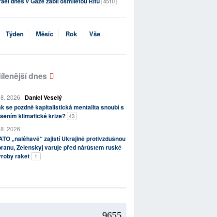
rael dnes v Gaze zabil osmiletou Ritu
4510
Týden
Měsíc
Rok
Vše
ílenější dnes
 8. 2026
Daniel Veselý
k se pozdně kapitalistická mentalita snoubí s
šením klimatické krize?
43
 8. 2026
TO „naléhavě“ zajistí Ukrajině protivzdušnou
ranu, Zelenskyj varuje před nárůstem ruské
ýroby raket
1
9655