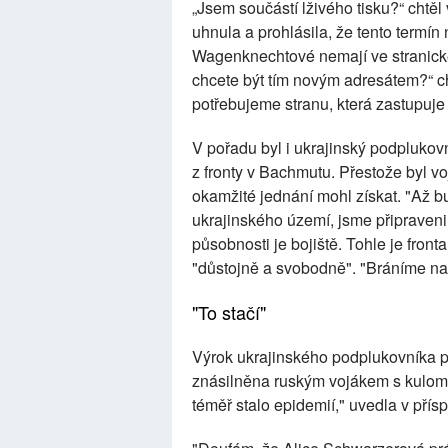
„Jsem součástí lživého tisku?“ chtě
uhnula a prohlásila, že tento termín 
Wagenknechtové nemají ve stranické
chcete být tím novým adresátem?“ c
potřebujeme stranu, která zastupuje
V pořadu byl i ukrajinský podplukovn
z fronty v Bachmutu. Přestože byl v
okamžité jednání mohl získat. "Až b
ukrajinského území, jsme připraveni 
působnosti je bojiště. Tohle je fronta
"důstojně a svobodně". "Bráníme na
"To stačí"
Výrok ukrajinského podplukovníka pod
znásilněna ruským vojákem s kulome
téměř stalo epidemií," uvedla v přís