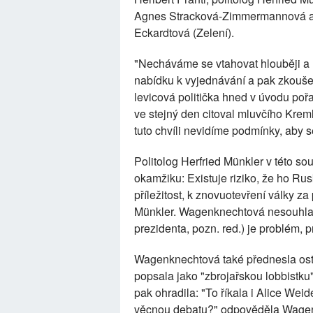
Agnes Stracková-Zimmermannová a 
Eckardtová (Zelení).
"Necháváme se vtahovat hlouběji a h
nabídku k vyjednávání a pak zkoušel
levicová politička hned v úvodu po
ve stejný den citoval mluvčího Krem
tuto chvíli nevidíme podmínky, aby s
Politolog Herfried Münkler v této so
okamžiku: Existuje riziko, že ho Ru
příležitost, k znovuotevření války za
Münkler. Wagenknechtová nesouhlasi
prezidenta, pozn. red.) je problém, 
Wagenknechtová také přednesla ostr
popsala jako "zbrojařskou lobbistk
pak ohradila: "To říkala i Alice Wei
věcnou debatu?" odpověděla Wage