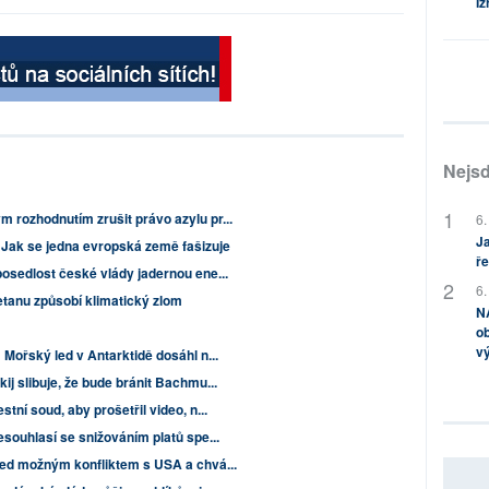
Iz
Nejsd
 rozhodnutím zrušit právo azylu pr...
6.
Ja
. Jak se jedna evropská země fašizuje
ře
posedlost české vlády jadernou ene...
6.
etanu způsobí klimatický zlom
NA
ob
v
 Mořský led v Antarktidě dosáhl n...
ij slibuje, že bude bránit Bachmu...
tní soud, aby prošetřil video, n...
souhlasí se snižováním platů spe...
před možným konfliktem s USA a chvá...