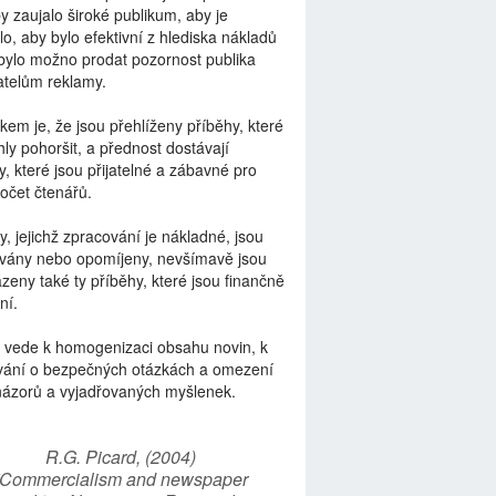
by zaujalo široké publikum, aby je
lo, aby bylo efektivní z hlediska nákladů
bylo možno prodat pozornost publika
telům reklamy.
kem je, že jsou přehlíženy příběhy, které
ly pohoršit, a přednost dostávají
y, které jsou přijatelné a zábavné pro
počet čtenářů.
y, jejichž zpracování je nákladné, jsou
vány nebo opomíjeny, nevšímavě jsou
zeny také ty příběhy, které jsou finančně
ní.
 vede k homogenizaci obsahu novin, k
vání o bezpečných otázkách a omezení
názorů a vyjadřovaných myšlenek.
R.G. Picard, (2004)
“Commercialism and newspaper