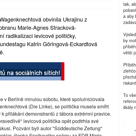
tak, a
pobavi
a aby 
 Wagenknechtová obvinila Ukrajinu z
zadava
 obranu Marie-Agnes Stracková-
Výsled
radikalizaci levicové političky,
by moh
undestagu Katrin Göringová-Eckardtová
příběh
ě.
větší 
Příběh
zlehčo
přechá
riskant
To vše
 v Berlíně minulou sobotu, které spoluiniciovala
refero
nechtová (Die Linke), se politička musela smířit
škály 
y k přilákání demonstrantů z tábora extrémní pravice.
avedlivě" levicová politička opět podtrhla své
diskusi. Pozváni byli autor "Süddeutsche Zeitung"
 Münkler, členka Spolkového sněmu za FDP Marie-