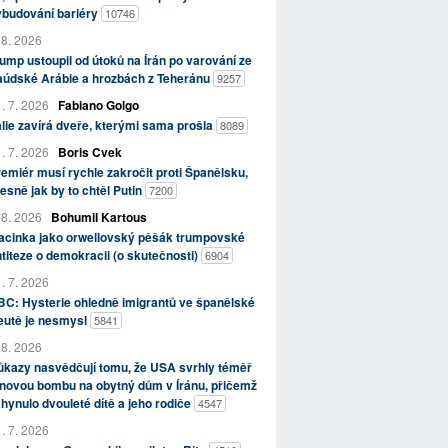
ybudování bariéry
10746
 8. 2026
ump ustoupil od útoků na Írán po varování ze
aúdské Arábie a hrozbách z Teheránu
9257
. 7. 2026
Fabiano Golgo
álie zavírá dveře, kterými sama prošla
8089
. 7. 2026
Boris Cvek
emiér musí rychle zakročit proti Španělsku,
esně jak by to chtěl Putin
7200
 8. 2026
Bohumil Kartous
acinka jako orwellovský pěšák trumpovské
titeze o demokracii (o skutečnosti)
6904
. 7. 2026
C: Hysterie ohledně imigrantů ve španělské
eutě je nesmysl
5841
 8. 2026
kazy nasvědčují tomu, že USA svrhly téměř
novou bombu na obytný dům v Íránu, přičemž
hynulo dvouleté dítě a jeho rodiče
4547
. 7. 2026