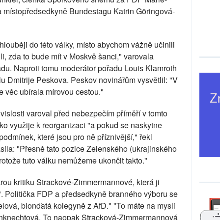
místopředsedkyně Bundestagu Katrin Göringová-
louběji do této války, místo abychom vážně učinili
i, zda to bude mít v Moskvě šanci," varovala
řadu. Naproti tomu moderátor pořadu Louis Klamroth
lu Dmitrije Peskova. Peskov novinářům vysvětlil: "V
e věc ubírala mírovou cestou."
uvislosti varoval před nebezpečím příměří v tomto
sko využije k reorganizaci "a pokud se naskytne
 podmínek, které jsou pro ně příznivější," řekl
la: "Přesně tato pozice Zelenského (ukrajinského
protože tuto válku nemůžeme ukončit takto."
ou kritiku Strackové-Zimmermannové, která ji
u". Politička FDP a předsedkyně branného výboru se
delová, blonďatá kolegyně z AfD." "To máte na mysli
nknechtová. To naopak Stracková-Zimmermannová