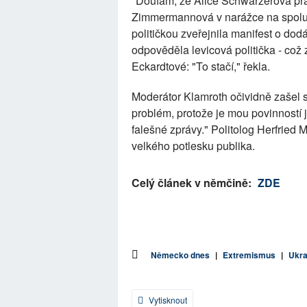
"Doufám, že Alice Schwarzerová práv
Zimmermannová v narážce na spolub
političkou zveřejnila manifest o dod
odpověděla levicová politička - což 
Eckardtové: "To stačí," řekla.
Moderátor Klamroth očividně zašel 
problém, protože je mou povinností
falešné zprávy." Politolog Herfried 
velkého potlesku publika.
Celý článek v němčině:
ZDE
Německo dnes
|
Extremismus
|
Ukra
Vytisknout