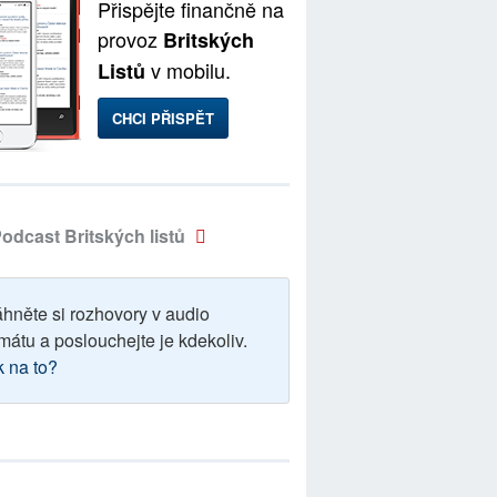
Přispějte finančně na
provoz
Britských
v mobilu.
Listů
CHCI PŘISPĚT
odcast Britských listů
áhněte si rozhovory v audio
mátu a poslouchejte je kdekoliv.
k na to?