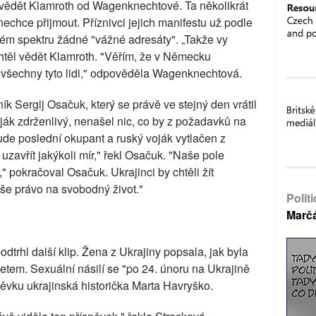
l vědět Klamroth od Wagenknechtové. Ta několikrát
nechce přijmout. Příznivci jejich manifestu už podle
m spektru žádné "vážné adresáty". „Takže vy
htěl vědět Klamroth. "Věřím, že v Německu
 všechny tyto lidi," odpověděla Wagenknechtová.
ík Sergij Osačuk, který se právě ve stejný den vrátil
oják zdrženlivý, nenašel nic, co by z požadavků na
ude poslední okupant a ruský voják vytlačen z
uzavřít jakýkoli mír," řekl Osačuk. "Naše pole
," pokračoval Osačuk. Ukrajinci by chtěli žít
še právo na svobodný život."
Polit
Marč
trhl další klip. Žena z Ukrajiny popsala, jak byla
tem. Sexuální násilí se "po 24. únoru na Ukrajině
pěvku ukrajinská historička Marta Havryško.