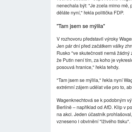
nenechala být: "Je zcela mimo mě, pr
děláte nyní," řekla politička FDP.
"Tam jsem se mýlila"
V rozhovoru představil výroky Wage
Jen pár dní před začátkem války zh
Rusko "ve skutečnosti nemá žádný z
že Putin není tím, za koho je vykresl
posouvá hranice," řekla tehdy.
"Tam jsem se mýlila," řekla nyní W
extrémní zájem udělat vše pro to, 
Wagenknechtová se k podobným výro
Berlíně – například od AfD. Klip v 
na akci. Jeden účastník prohlašoval, 
vzneseno i obvinění "lživého tisku".