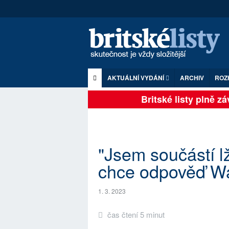
AKTUÁLNÍ VYDÁNÍ
ARCHIV
ROZ
Britské listy plně závi
"Jsem součástí l
chce odpověď W
1. 3. 2023
čas čtení 5 minut