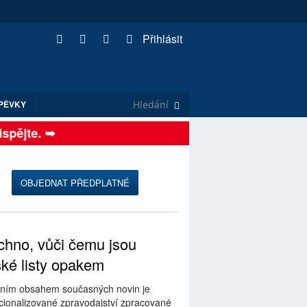
Přihlásit
PĚVKY
pějte. ➥
OBJEDNAT PŘEDPLATNÉ
hno, vůči čemu jsou
ské listy opakem
ním obsahem současných novin je
ionalizované zpravodajství zpracované