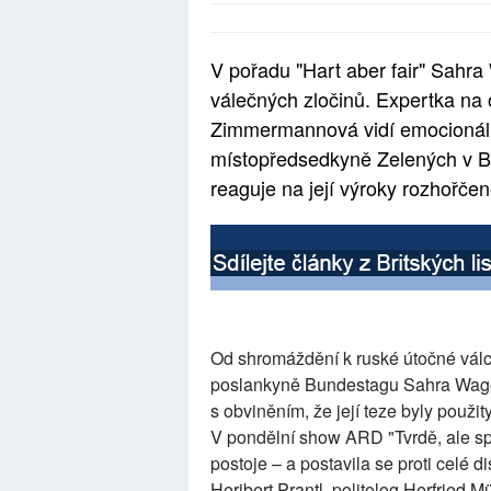
V pořadu "Hart aber fair" Sahra
válečných zločinů. Expertka na
Zimmermannová vidí emocionální 
místopředsedkyně Zelených v B
reaguje na její výroky rozhořčen
Od shromáždění k ruské útočné válce
poslankyně Bundestagu Sahra Wagenk
s obviněním, že její teze byly použit
V pondělní show ARD "Tvrdě, ale spr
postoje – a postavila se proti celé 
Heribert Prantl, politolog Herfried