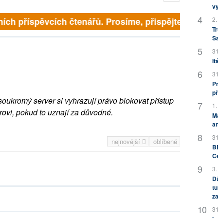
v
2.
ích příspěvcích čtenářů. Prosíme, přispějte. ➥
Tr
S
31
It
31
Pr
př
soukromý server si vyhrazují právo blokovat přístup
1.
rovi, pokud to uznají za důvodné.
M
an
31
nejnovější
oblíbené
BB
C
3.
Dů
tu
za
31