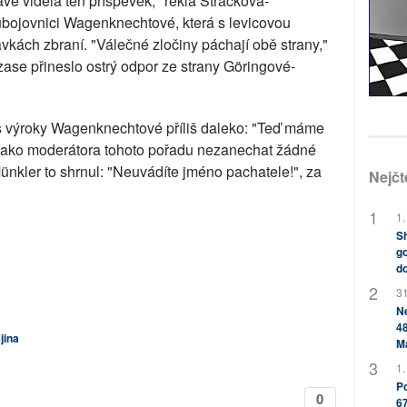
ě viděla ten příspěvek," řekla Stracková-
ojovnici Wagenknechtové, která s levicovou
ávkách zbraní. "Válečné zločiny páchají obě strany,"
zase přineslo ostrý odpor ze strany Göringové-
s výroky Wagenknechtové příliš daleko: "Teď máme
 jako moderátora tohoto pořadu nezanechat žádné
Münkler to shrnul: "Neuvádíte jméno pachatele!", za
Nejčt
1.
Sh
go
do
31
Ne
48
jina
M
1.
Po
0
67