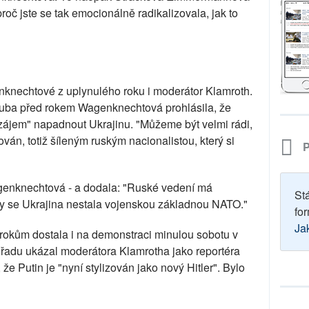
oč jste se tak emocionálně radikalizovala, jak to
nknechtové z uplynulého roku i moderátor Klamroth.
ruba před rokem Wagenknechtová prohlásila, že
ájem" napadnout Ukrajinu. "Můžeme být velmi rádi,
ován, totiž šíleným ruským nacionalistou, který si
P
agenknechtová - a dodala: "Ruské vedení má
St
aby se Ukrajina nestala vojenskou základnou NATO."
for
Ja
kům dostala i na demonstraci minulou sobotu v
pořadu ukázal moderátora Klamrotha jako reportéra
že Putin je "nyní stylizován jako nový Hitler". Bylo