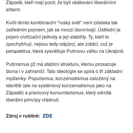
Západě, kteří mají pocit, že byli obětováni liberálními
elitami.
Kvůli těmto kombinacím "ruský svět" není zdaleka tak
ústředním pojmem, jak se mnozí domnívají. Ústřední je
pojem civilizační jednoty a její stability. Ty, kteří to
zpochybňují, nejsou tedy odpůrci, ale zrádci, což je
perspektiva, která vysvětluje Putinovu válku na Ukrajině.
Putinismus již má stabilní strukturu, kterou prosazuje
doma i v zahraničí. Tato ideologie se opírá o tři základní
myšlenky: Populismus, konzervatismus založený na
identitě (ale ne systémový konzervatismus jako na
Západě) a pravicový komunitarismus, který odmítá
liberální principy vládnutí.
Zdroj v ruštině:
ZDE