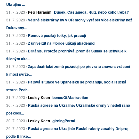
Ukrajinu ...
31. 7. 2023 /
Petr Haraším
Dušek, Castaneda, Ruiz, nebo koho třeba?
31. 7. 2023 /
Větrné elektrárny by v ČR mohly vyrábět více elektřiny než
Dukovany...
31. 7. 2023 /
Romové posílají fotky, jak pracují
31. 7. 2023 /
Z univerzit na Floridě utíkají akademici
31. 7. 2023 /
Británie. Protože prohrává, premiér Sunak se uchyluje k
šíleným akc...
31. 7. 2023 /
Západoafrické země požadují po převratu znovunavrácení
k moci svrže...
31. 7. 2023 /
Patová situace ve Španělsku se protahuje, socialistická
strana Pedr...
31. 7. 2023 /
Lesley Keen
bonesOfAbstraction
30. 7. 2023 /
Ruská agrese na Ukrajině: Ukrajinské drony v neděli ráno
poškodil...
30. 7. 2023 /
Lesley Keen
girningPortal
29. 7. 2023 /
Ruská agrese na Ukrajině: Ruské rakety zasáhly Dnipro;
podle Blinke...