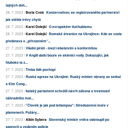
tajných doh...
28. 7. 2023 /
Boris Cvek
Konzervativec se registrovaného partnerství
jak stébla trávy chytá
28. 7. 2023 /
Karel Dolejší
O evropském tlučhubismu
28. 7. 2023 /
Karel Dolejší
Romské štvanice na Ukrajince: Kde se vzala
představa o „přirozeném“...
27. 7. 2023 /
Vládní piráti - mezi rebelstvím a konformitou
27. 7. 2023 /
V Anglii další bouře ve sklenici vody. Dokazující, jak
hluboko ta z...
27. 7. 2023 /
Třeba lidé pochopí
27. 7. 2023 /
Ruská agrese na Ukrajině: Ruský ministr obrany se setkal
s Kim Čong...
27. 7. 2023 /
Italský parlament schválil návrh zákona o trestnosti
náhradního mat...
27. 7. 2023 /
"Člověk je jak pod letlampou": Středozemní moře v
plamenech. Požáry...
27. 7. 2023 /
Albín Sybera
Slovenský ministr vnitra odstoupil po
sporech s vedením policie