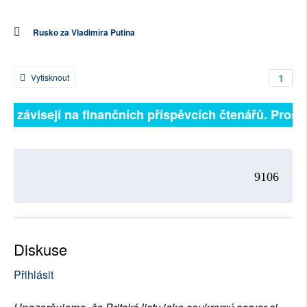
Rusko za Vladimíra Putina
1
Vytisknout
ně závisejí na finančních příspěvcích čtenářů. Prosíme
9106
Diskuse
Přihlásit