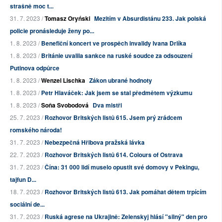
strašně moc t...
31. 7. 2023 /
Tomasz Oryński
Mezitím v Absurdistánu 233. Jak polská
policie pronásleduje ženy po...
1. 8. 2023 /
Benefiční koncert ve prospěch invalidy Ivana Drlíka
1. 8. 2023 /
Británie uvalila sankce na ruské soudce za odsouzení
Putinova odpůrce
1. 8. 2023 /
Wenzel Lischka
Zákon ubrané hodnoty
1. 8. 2023 /
Petr Hlaváček: Jak jsem se stal předmětem výzkumu
1. 8. 2023 /
Soňa Svobodová
Dva mistři
25. 7. 2023 /
Rozhovor Britských listů 615. Jsem prý zrádcem
romského národa!
31. 7. 2023 /
Nebezpečná Hřibova pražská lávka
22. 7. 2023 /
Rozhovor Britských listů 614. Colours of Ostrava
31. 7. 2023 /
Čína: 31 000 lidí muselo opustit své domovy v Pekingu,
tajfun D...
18. 7. 2023 /
Rozhovor Britských listů 613. Jak pomáhat dětem trpícím
sociální de...
31. 7. 2023 /
Ruská agrese na Ukrajině: Zelenskyj hlásí "silný" den pro