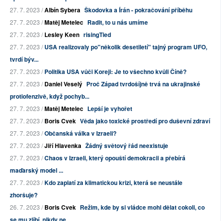
27. 7. 2023 /
Albín Sybera
Škodovka a Írán - pokračování příběhu
27. 7. 2023 /
Matěj Metelec
Radit, to u nás umíme
27. 7. 2023 /
Lesley Keen
risingTied
27. 7. 2023 /
USA realizovaly po"několik desetiletí" tajný program UFO,
tvrdí býv...
27. 7. 2023 /
Politika USA vůči Koreji: Je to všechno kvůli Číně?
27. 7. 2023 /
Daniel Veselý
Proč Západ tvrdošíjně trvá na ukrajinské
protiofenzivě, když pochyb...
27. 7. 2023 /
Matěj Metelec
Lepší je vyhořet
27. 7. 2023 /
Boris Cvek
Věda jako toxické prostředí pro duševní zdraví
27. 7. 2023 /
Občanská válka v Izraeli?
27. 7. 2023 /
Jiří Hlavenka
Žádný světový řád neexistuje
27. 7. 2023 /
Chaos v Izraeli, který opouští demokracii a přebírá
maďarský model ...
27. 7. 2023 /
Kdo zaplatí za klimatickou krizi, která se neustále
zhoršuje?
26. 7. 2023 /
Boris Cvek
Režim, kde by si vládce mohl dělat cokoli, co
se mu zlíbí, nikdy ne...