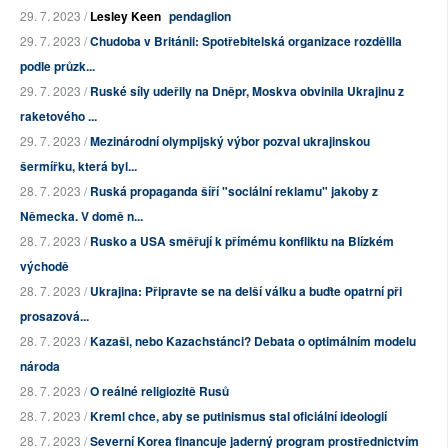
29. 7. 2023 /
Lesley Keen
pendaglion
29. 7. 2023 /
Chudoba v Británii: Spotřebitelská organizace rozdělila
podle průzk...
29. 7. 2023 /
Ruské síly udeřily na Dněpr, Moskva obvinila Ukrajinu z
raketového ...
29. 7. 2023 /
Mezinárodní olympijský výbor pozval ukrajinskou
šermířku, která byl...
28. 7. 2023 /
Ruská propaganda šíří "sociální reklamu" jakoby z
Německa. V domě n...
28. 7. 2023 /
Rusko a USA směřují k přímému konfliktu na Blízkém
východě
28. 7. 2023 /
Ukrajina: Připravte se na delší válku a buďte opatrní při
prosazová...
28. 7. 2023 /
Kazaši, nebo Kazachstánci? Debata o optimálním modelu
národa
28. 7. 2023 /
O reálné religiozitě Rusů
28. 7. 2023 /
Kreml chce, aby se putinismus stal oficiální ideologií
28. 7. 2023 /
Severní Korea financuje jaderný program prostřednictvím