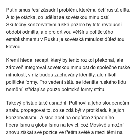
Putinismus řeší zásadní problém, kterému čelí ruská elita.
A to je otázka, co udělat se sovětskou minulostí.
Skutečný konzervativní ruská pozice by toto revoluční
období odmítla, ale pro drtivou většinu politického
establishmentu v Rusku je sovětská minulost důležitou
kotvou.
Kreml hledal recept, který by tento rozkol překonal, ale
zároveň integroval sovětskou minulost do společné ruské
minulosti, v níž budou zachovány identity, ale nikoli
politické formy. Pro vedení státu se identita ruského lidu
nemění, střídají se pouze politické formy státu.
Takový přístup také usnadnil Putinovi a jeho stoupencům
snahu propagovat to, co se zdá být v protikladu k jejich
konzervatismu. A sice apel na odpůrce západního
liberalismu a globalismu na levici, což Moskvě umožní
znovu získat své pozice ve třetím světě a mezi těmi na