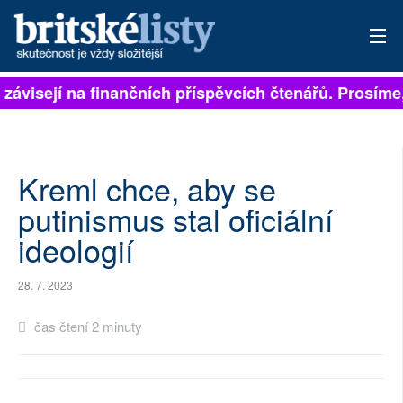
 závisejí na finančních příspěvcích čtenářů. Prosíme, 
PŘIHLÁSIT
AKTUÁLNÍ VYDÁNÍ
ARCHIV
Kreml chce, aby se
putinismus stal oficiální
ROZHOVORY
ideologií
TÉMATA
28. 7. 2023
NEJČTENĚJŠÍ ZA 7 DNÍ
čas čtení 2 minuty
AUTOŘI
PŘÍSPĚVKY NA PROVOZ