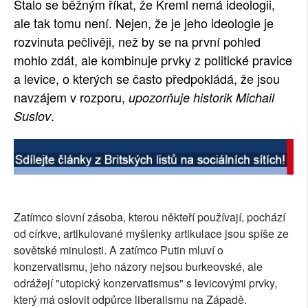
Stalo se běžným říkat, že Kreml nemá ideologii,
SOCIÁLNÍ SÍTĚ
ale tak tomu není. Nejen, že je jeho ideologie je
rozvinuta pečlivěji, než by se na první pohled
RUBRIKY
mohlo zdát, ale kombinuje prvky z politické pravice
a levice, o kterých se často předpokládá, že jsou
PLNÁ VERZE STRÁNEK
navzájem v rozporu,
upozorňuje historik Michail
.
Suslov
Zatímco slovní zásoba, kterou někteří používají, pochází
od církve, artikulované myšlenky artikulace jsou spíše ze
sovětské minulosti. A zatímco Putin mluví o
konzervatismu, jeho názory nejsou burkeovské, ale
odrážejí "utopický konzervatismus" s levicovými prvky,
který má oslovit odpůrce liberalismu na Západě.