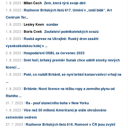
1. 8. 2023 /
Milan Čech
Zem, která týrá svoje děti
1. 8. 2023 /
Rozhovor Britských listů 617. Umění v „totál bídě“. Art
Centrum Ter...
1. 8. 2023 /
Lesley Keen
sundae
1. 8. 2023 /
Boris Cvek
Zoufalství podnikatelských svazů
1. 8. 2023 /
Ruská agrese na Ukrajině: Ruský dron zasáhl
vysokoškolskou kolej v ...
2. 8. 2023 /
Hospodaření OSBL za červenec 2023
1. 8. 2023 /
Svět hoří, britský premiér Sunak chce udělit stovky nových
licencí ...
1. 8. 2023 /
Poté, co rozbili Británii, se nyní britští konzervativci vrhají na
...
1. 8. 2023 /
Británie: Nové licence na těžbu ropy a zemního plynu od
Rishiho ...
31. 7. 2023 /
Ra - pouť slunečního boha v New Yorku
1. 8. 2023 /
Více než 50 milionů Američanů je stále ohrožováno
extremním vedrem
27. 7. 2023 /
Rozhovor Britských listů 616. Romové v ČR jsou zvyklí