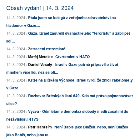
Obsah vydání | 14. 3. 2024
14. 3. 2024 /
Ptala jsem se kolegů z veřejného zdravotnictví na
hladomor v Gaze....
14. 3. 2024 /
Gaza: Izrael zastřelil dvanáctiletého "teroristu" a zabil pět
lidí ...
14. 3. 2024 /
Zatracení extremisté!
14. 3. 2024 /
Matěj Metelec
Čtvrtstoletí v NATO
14. 3. 2024 /
Daniel Veselý
Izrael v Gaze patrně připravil o život
mnohem více lidí, než se ofi...
14. 3. 2024 /
Krize na Blízkém východě: Izrael tvrdí, že zničil raketomety
v Gaze...
12. 3. 2024 /
Rozhovor Britských listů 649. Kdo má právo pojmenovávat
ulice?
14. 3. 2024 /
Výzva - Odmietame demontáž slobody médií zásahmi do
nezávislosti RTVS
14. 3. 2024 /
Petr Haraším
Není Babiš jako Blažek, nebo, není Blažek
jako Babiš, nebo jsou ta...