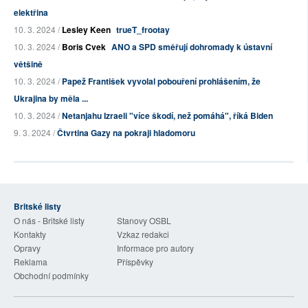
elektřina
10. 3. 2024 /
Lesley Keen
trueT_frootay
10. 3. 2024 /
Boris Cvek
ANO a SPD směřují dohromady k ústavní
většině
10. 3. 2024 /
Papež František vyvolal pobouření prohlášením, že
Ukrajina by měla ...
10. 3. 2024 /
Netanjahu Izraeli "více škodí, než pomáhá", říká Biden
9. 3. 2024 /
Čtvrtina Gazy na pokraji hladomoru
Britské listy
O nás - Britské listy
Stanovy OSBL
Kontakty
Vzkaz redakci
Opravy
Informace pro autory
Reklama
Příspěvky
Obchodní podmínky