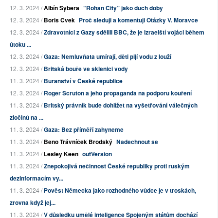
12. 3. 2024 /
Albín Sybera
“Rohan City” jako duch doby
12. 3. 2024 /
Boris Cvek
Proč sleduji a komentuji Otázky V. Moravce
12. 3. 2024 /
Zdravotníci z Gazy sdělili BBC, že je izraelští vojáci během
útoku ...
12. 3. 2024 /
Gaza: Nemluvňata umírají, děti pijí vodu z louží
12. 3. 2024 /
Britská bouře ve sklenici vody
11. 3. 2024 /
Buranství v České republice
12. 3. 2024 /
Roger Scruton a jeho propaganda na podporu kouření
11. 3. 2024 /
Britský právník bude dohlížet na vyšetřování válečných
zločinů na ...
11. 3. 2024 /
Gaza: Bez příměří zahyneme
11. 3. 2024 /
Beno Trávníček Brodský
Nadechnout se
11. 3. 2024 /
Lesley Keen
outVersion
11. 3. 2024 /
Znepokojivá nečinnost České republiky proti ruským
dezinformacím vy...
11. 3. 2024 /
Pověst Německa jako rozhodného vůdce je v troskách,
zrovna když jej...
11. 3. 2024 /
V důsledku umělé inteligence Spojeným státům dochází