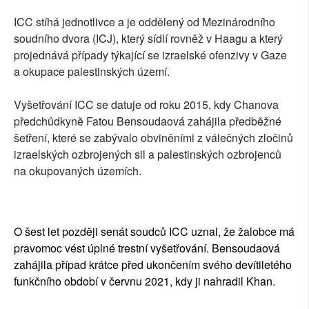
ICC stíhá jednotlivce a je oddělený od Mezinárodního
soudního dvora (ICJ), který sídlí rovněž v Haagu a který
projednává případy týkající se izraelské ofenzivy v Gaze
a okupace palestinských území.
Vyšetřování ICC se datuje od roku 2015, kdy Chanova
předchůdkyně Fatou Bensoudaová zahájila předběžné
šetření, které se zabývalo obviněními z válečných zločinů
izraelských ozbrojených sil a palestinských ozbrojenců
na okupovaných územích.
O šest let později senát soudců ICC uznal, že žalobce má
pravomoc vést úplné trestní vyšetřování. Bensoudaová
zahájila případ krátce před ukončením svého devítiletého
funkčního období v červnu 2021, kdy ji nahradil Khan.