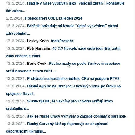
13. 3. 2024 /
Hlad je v Gaze využíván jako "válečná zbraň", konstatuje
šéf zahra...
2. 2. 2024 /
Hospodaření OSBL za leden 2024
13. 3. 2024 /
Británie požaduje od Izraele "úplné vysvětlení" týrání
zdravotníků ...
13. 3. 2024 /
Lesley Keen
foolyPresent
13. 3. 2024 /
Petr Haraším
40 %? Nevadí, naše čísla jsou jiná, zatni
zuby občane a táhni
13. 3. 2024 /
Boris Cvek
Reálné mzdy se podle Bankovní asociace
vrátí k hodnotě z roku 2021 ...
13. 3. 2024 /
Prohlášení generálního ředitele ČRo na podporu RTVS
13. 3. 2024 /
Ruská agrese na Ukrajině: Litevský vůdce po útoku na
spojence Naval...
13. 3. 2024 /
Studie zjistila, že vakcíny proti covidu snižují riziko
srdečního s...
13. 3. 2024 /
Jak se ruské úřady výmysly o Západě dohnaly k paranoie
13. 3. 2024 /
Ruský Červený kříž spolupracuje se skupinami
deportujícími ukrajins...