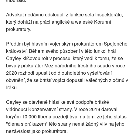
Advokát nedávno odstoupil z funkce šéfa inspektorátu,
který dohlíží na práci anglické a waleské Korunní
prokuratury.
Předtím byl hlavním vojenským prokurátorem Spojeného
království. Během svého působení v této funkci hrál
Cayley klíčovou roli v procesu, který vedl k tomu, že se
bývalý prokurátor Mezinárodního trestního soudu v roce
2020 rozhodl upustit od dlouholetého vyšetřování
obvinění, že se britští vojáci dopustili válečných zločinů v
Iráku.
Cayley se otevřeně hlásí ke své podpoře britské
vládnoucí Konzervativní strany. V roce 2019 daroval
toryům 10 000 liber a později trval na tom, že jeho status
"člena s průkazem" této strany nemá žádný vliv na jeho
nezávislost jako prokurátora.