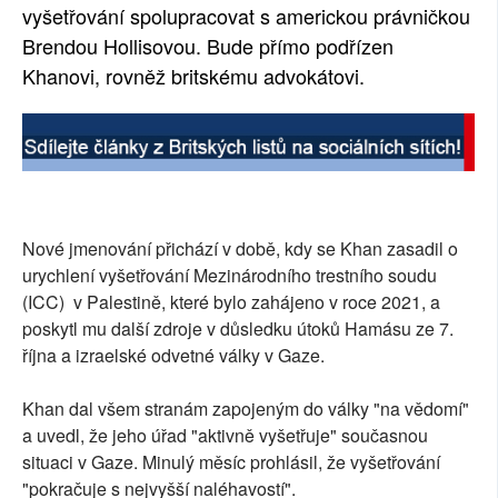
vyšetřování spolupracovat s americkou právničkou
Brendou Hollisovou. Bude přímo podřízen
Khanovi, rovněž britskému advokátovi.
Nové jmenování přichází v době, kdy se Khan zasadil o
urychlení vyšetřování Mezinárodního trestního soudu
(ICC) v Palestině, které bylo zahájeno v roce 2021, a
poskytl mu další zdroje v důsledku útoků Hamásu ze 7.
října a izraelské odvetné války v Gaze.
Khan dal všem stranám zapojeným do války "na vědomí"
a uvedl, že jeho úřad "aktivně vyšetřuje" současnou
situaci v Gaze. Minulý měsíc prohlásil, že vyšetřování
"pokračuje s nejvyšší naléhavostí".