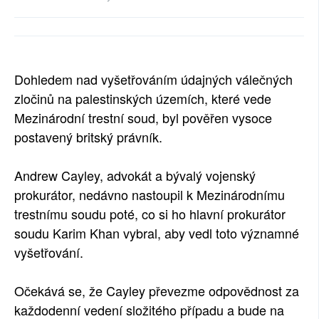
SOCIÁLNÍ SÍTĚ
RUBRIKY
Dohledem nad vyšetřováním údajných válečných
PLNÁ VERZE STRÁNEK
zločinů na palestinských územích, které vede
Mezinárodní trestní soud, byl pověřen vysoce
postavený britský právník.
Andrew Cayley, advokát a bývalý vojenský
prokurátor, nedávno nastoupil k Mezinárodnímu
trestnímu soudu poté, co si ho hlavní prokurátor
soudu Karim Khan vybral, aby vedl toto významné
vyšetřování.
Očekává se, že Cayley převezme odpovědnost za
každodenní vedení složitého případu a bude na