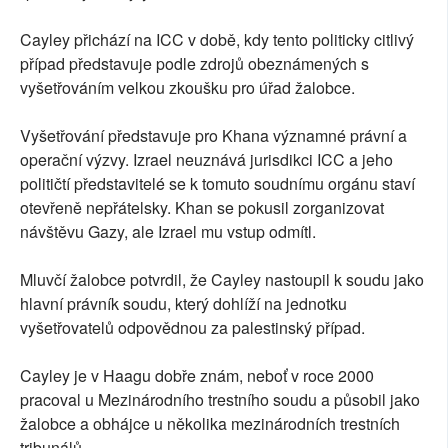
Cayley přichází na ICC v době, kdy tento politicky citlivý
případ představuje podle zdrojů obeznámených s
vyšetřováním velkou zkoušku pro úřad žalobce.
Vyšetřování představuje pro Khana významné právní a
operační výzvy. Izrael neuznává jurisdikci ICC a jeho
političtí představitelé se k tomuto soudnímu orgánu staví
otevřeně nepřátelsky. Khan se pokusil zorganizovat
návštěvu Gazy, ale Izrael mu vstup odmítl.
Mluvčí žalobce potvrdil, že Cayley nastoupil k soudu jako
hlavní právník soudu, který dohlíží na jednotku
vyšetřovatelů odpovědnou za palestinský případ.
Cayley je v Haagu dobře znám, neboť v roce 2000
pracoval u Mezinárodního trestního soudu a působil jako
žalobce a obhájce u několika mezinárodních trestních
tribunálů.