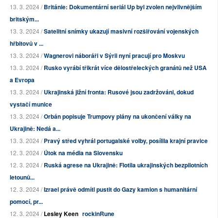
13. 3. 2024 /
Británie: Dokumentární seriál Up byl zvolen nejvlivnějším
britským...
13. 3. 2024 /
Satelitní snímky ukazují masivní rozšiřování vojenských
hřbitovů v ...
13. 3. 2024 /
Wagnerovi náboráři v Sýrii nyní pracují pro Moskvu
13. 3. 2024 /
Rusko vyrábí třikrát více dělostřeleckých granátů než USA
a Evropa
13. 3. 2024 /
Ukrajinská jižní fronta: Rusové jsou zadržováni, dokud
vystačí munice
13. 3. 2024 /
Orbán popisuje Trumpovy plány na ukončení války na
Ukrajině: Nedá a...
13. 3. 2024 /
Pravý střed vyhrál portugalské volby, posílila krajní pravice
12. 3. 2024 /
Útok na média na Slovensku
12. 3. 2024 /
Ruská agrese na Ukrajině: Flotila ukrajinských bezpilotních
letounů...
12. 3. 2024 /
Izrael právě odmítl pustit do Gazy kamion s humanitární
pomocí, pr...
12. 3. 2024 /
Lesley Keen
rockinRune