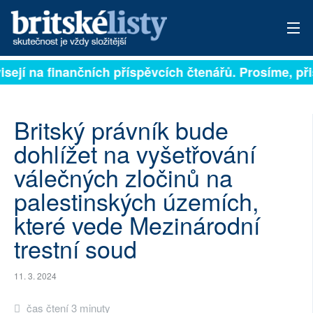
isejí na finančních příspěvcích čtenářů. Prosíme, přis
PŘIHLÁSIT
AKTUÁLNÍ VYDÁNÍ
Britský právník bude
ARCHIV
dohlížet na vyšetřování
válečných zločinů na
ROZHOVORY
palestinských územích,
TÉMATA
které vede Mezinárodní
NEJČTENĚJŠÍ ZA 7 DNÍ
trestní soud
AUTOŘI
11. 3. 2024
PŘÍSPĚVKY NA PROVOZ
čas čtení 3 minuty