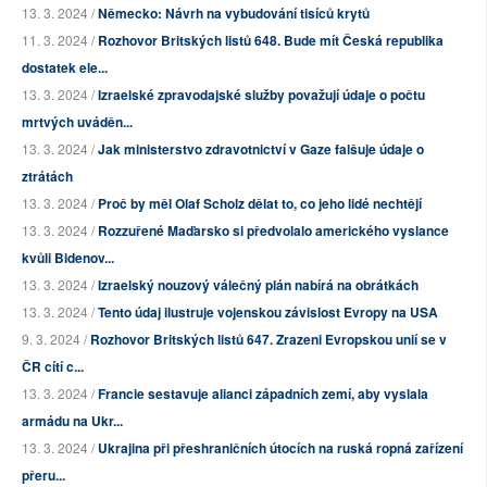
13. 3. 2024 /
Německo: Návrh na vybudování tisíců krytů
11. 3. 2024 /
Rozhovor Britských listů 648. Bude mít Česká republika
dostatek ele...
13. 3. 2024 /
Izraelské zpravodajské služby považují údaje o počtu
mrtvých uváděn...
13. 3. 2024 /
Jak ministerstvo zdravotnictví v Gaze falšuje údaje o
ztrátách
13. 3. 2024 /
Proč by měl Olaf Scholz dělat to, co jeho lidé nechtějí
13. 3. 2024 /
Rozzuřené Maďarsko si předvolalo amerického vyslance
kvůli Bidenov...
13. 3. 2024 /
Izraelský nouzový válečný plán nabírá na obrátkách
13. 3. 2024 /
Tento údaj ilustruje vojenskou závislost Evropy na USA
9. 3. 2024 /
Rozhovor Britských listů 647. Zrazeni Evropskou unií se v
ČR cítí c...
13. 3. 2024 /
Francie sestavuje alianci západních zemí, aby vyslala
armádu na Ukr...
13. 3. 2024 /
Ukrajina při přeshraničních útocích na ruská ropná zařízení
přeru...