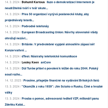
14. 3. 2024 /
Bohumil Kartous
Iluze o demokratizaci internetem je
neudržitelná tváří v tvář skute...
14. 3. 2024 /
Přes 50 organizací vyzývá poslanecké kluby, aby
projednávaly Istanb...
14. 3. 2024 /
Podvodné telefonáy
14. 3. 2024 /
European Broadcasting Union: Návrhy slovenské vlády
ohrožují nezávi...
14. 3. 2024 /
Británie: V předvolebně vypjaté atmosféře zápasí šéf
Konzervativní ...
14. 3. 2024 /
dTest: Nástrahy telefonické komunikace
14. 3. 2024 /
Lesley Keen
anCore
14. 3. 2024 /
Důl Turów přišel o povolení k těžbě do roku 2044. Polský
soud rozho...
14. 12. 2023 /
Prosíme, přispějte finančně na vydávání Britských listů
13. 3. 2024 /
"Okamžik z roku 1939": Jim Sciutto o Rusku, Číně a hrozbě
války
13. 3. 2024 /
Prosba o pomoc, adresovaná řediteli VZP, milionáři panu
Zdeňku Kabá...