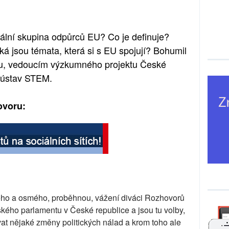
kální skupina odpůrců EU? Co je definuje?
ká jsou témata, která si s EU spojují? Bohumil
ou, vedoucím výzkumného projektu České
ý ústav STEM.
ovoru:
ho a osmého, proběhnou, vážení diváci Rozhovorů
pského parlamentu v České republice a jsou tu volby,
at nějaké změny politických nálad a krom toho ale