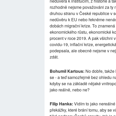
nedůvěra k institucím, z historie a t
rozhodně nejsme považováni za ty n
druhou stranu v České republice v 
nedůvěru k EU nebo řekněme nenávi
dobách migrační krize. To znamená
ekonomického růstu, ekonomické ko
procent v roce 2019. A pak všichni 
covidu-19, inflační krize, energetic
podepsala, ale obecně nejsme v ne
zdát.
Bohumil Kartous:
No dobře, takže k
se - a teď samozřejmě bez ohledu n
kdyby se na základě nějaké vnitropoli
jako reálně, nebo ne?
Filip Hanka:
Vidím to jako nereálné 
překážky, které brání tomu, aby se v