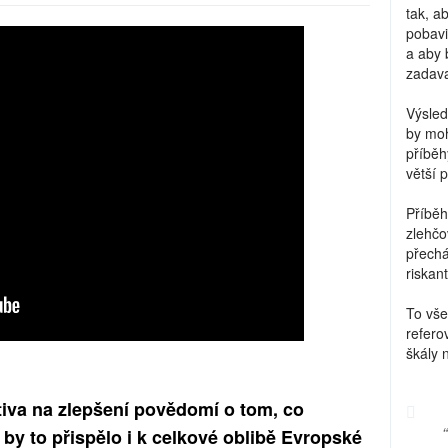
tak, a
pobavi
a aby 
zadava
Výsled
by moh
příběh
větší 
Příběh
zlehčo
přechá
riskant
To vše
refero
škály 
tiva na zlepšení povědomí o tom, co
by to přispělo i k celkové oblibě Evropské