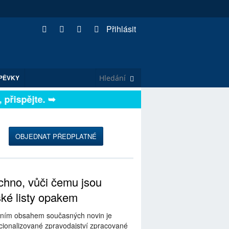
Přihlásit
PĚVKY
ispějte. ➥
OBJEDNAT PŘEDPLATNÉ
hno, vůči čemu jsou
ské listy opakem
ním obsahem současných novin je
ionalizované zpravodajství zpracované