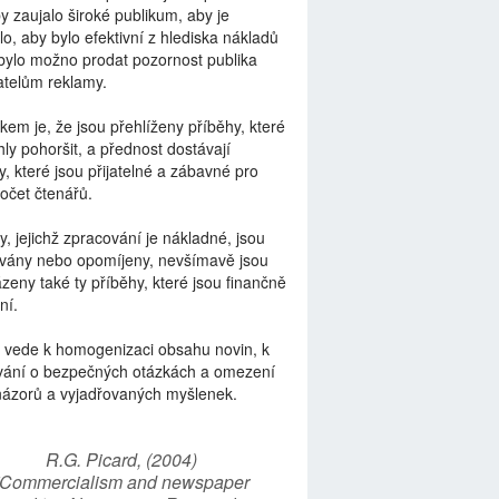
by zaujalo široké publikum, aby je
lo, aby bylo efektivní z hlediska nákladů
bylo možno prodat pozornost publika
telům reklamy.
kem je, že jsou přehlíženy příběhy, které
ly pohoršit, a přednost dostávají
y, které jsou přijatelné a zábavné pro
počet čtenářů.
y, jejichž zpracování je nákladné, jsou
vány nebo opomíjeny, nevšímavě jsou
zeny také ty příběhy, které jsou finančně
ní.
 vede k homogenizaci obsahu novin, k
vání o bezpečných otázkách a omezení
názorů a vyjadřovaných myšlenek.
R.G. Picard, (2004)
“Commercialism and newspaper