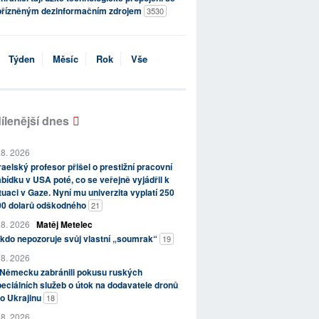
přízněným dezinformačním zdrojem
3530
Týden
Měsíc
Rok
Vše
ílenější dnes
 8. 2026
raelský profesor přišel o prestižní pracovní
bídku v USA poté, co se veřejně vyjádřil k
tuaci v Gaze. Nyní mu univerzita vyplatí 250
00 dolarů odškodného
21
 8. 2026
Matěj Metelec
kdo nepozoruje svůj vlastní „soumrak“
19
 8. 2026
 Německu zabránili pokusu ruských
eciálních služeb o útok na dodavatele dronů
o Ukrajinu
18
 8. 2026