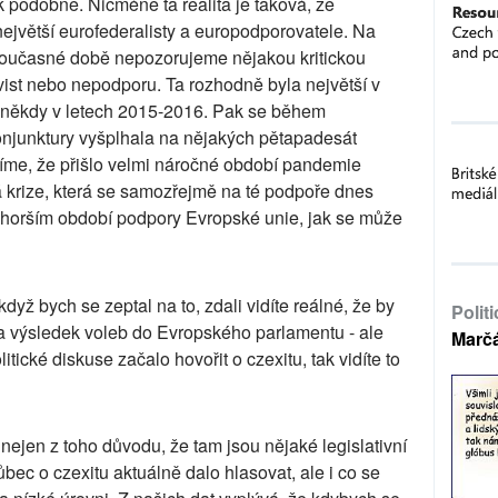
ak podobně. Nicméně ta realita je taková, že
ejvětší eurofederalisty a europodporovatele. Na
současné době nepozorujeme nějakou kritickou
st nebo nepodporu. Ta rozhodně byla největší v
 někdy v letech 2015-2016. Pak se během
njunktury vyšplhala na nějakých pětapadesát
víme, že přišlo velmi náročné období pandemie
ká krize, která se samozřejmě na té podpoře dnes
jhorším období podpory Evropské unie, jak se může
dyž bych se zeptal na to, zdali vidíte reálné, že by
Polit
a výsledek voleb do Evropského parlamentu - ale
Marč
tické diskuse začalo hovořit o czexitu, tak vidíte to
nejen z toho důvodu, že tam jsou nějaké legislativní
ůbec o czexitu aktuálně dalo hlasovat, ale i co se