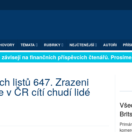
HOVORY
TÉMATA
RUBRIKY
NEJČTENĚJŠÍ
AUTOŘI
PŘÍS
ávisejí na finančních příspěvcích čtenářů. Prosíme, př
ch listů 647. Zrazeni
 v ČR cítí chudí lidé
Všec
Brit
Primár
komerc