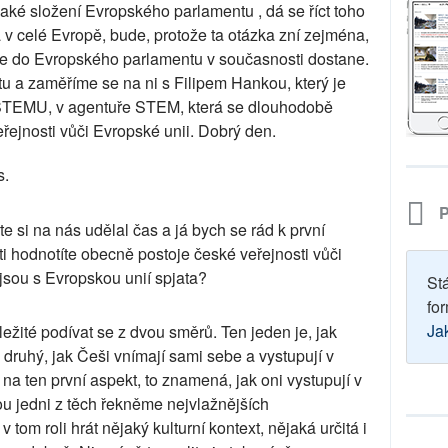
ké složení Evropského parlamentu , dá se říct toho
sa v celé Evropě, bude, protože ta otázka zní zejména,
 se do Evropského parlamentu v současnosti dostane.
u a zaměříme se na ni s Filipem Hankou, který je
STEMU, v agentuře STEM, která se dlouhodobě
ejnosti vůči Evropské unii. Dobrý den.
s.
P
te si na nás udělal čas a já bych se rád k první
ti hodnotíte obecně postoje české veřejnosti vůči
 jsou s Evropskou unií spjata?
St
for
Ja
ežité podívat se z dvou směrů. Ten jeden je, jak
n druhý, jak Češi vnímají sami sebe a vystupují v
a ten první aspekt, to znamená, jak oni vystupují v
ou jedni z těch řekněme nejvlažnějších
tom roli hrát nějaký kulturní kontext, nějaká určitá i