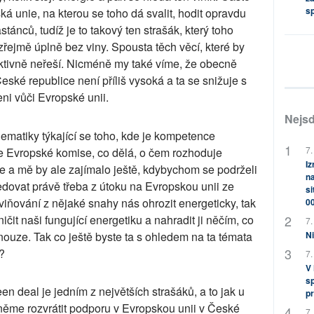
s
ká unie, na kterou se toho dá svalit, hodit opravdu
nců, tudíž je to takový ten strašák, který toho
ejmě úplně bez viny. Spousta těch věcí, které by
ektivně neřeší. Nicméně my také víme, že obecně
ské republice není příliš vysoká a ta se snižuje s
veni vůči Evropské unii.
Nejsd
lematiky týkající se toho, kde je kompetence
7.
e Evropské komise, co dělá, o čem rozhoduje
Iz
e a mě by ale zajímalo ještě, kdybychom se podrželi
na
ledovat právě třeba z útoku na Evropskou unii ze
si
iňování z nějaké snahy nás ohrozit energeticky, tak
0
čit naši fungující energetiku a nahradit ji něčím, co
7.
ouze. Tak co ještě byste ta s ohledem na ta témata
Ni
?
7.
V
sp
n deal je jedním z největších strašáků, a to jak u
pr
ekněme rozvrátit podporu v Evropskou unii v České
7.