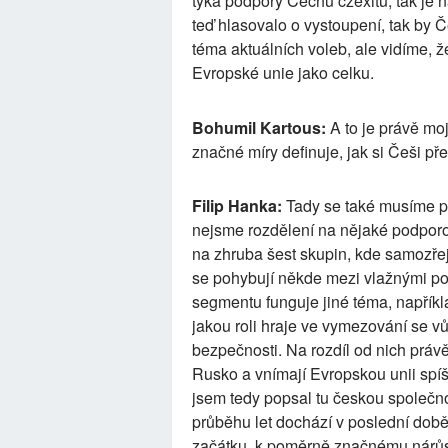
týká podpory Čechů czexitu, tak je n
teď hlasovalo o vystoupení, tak by Č
téma aktuálních voleb, ale vidíme, ž
Evropské unie jako celku.
Bohumil Kartous:
A to je právě moj
značné míry definuje, jak si Češi pře
Filip Hanka:
Tady se také musíme po
nejsme rozdělení na nějaké podporo
na zhruba šest skupin, kde samozřejm
se pohybují někde mezi vlažnými po
segmentu funguje jiné téma, napříkla
jakou roli hraje ve vymezování se vůč
bezpečnosti. Na rozdíl od nich právě 
Rusko a vnímají Evropskou unii spíš
jsem tedy popsal tu českou společnos
průběhu let dochází v poslední době 
začátku, k poměrně značnému nárůst