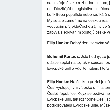
samozřejmě také rozhodnou o tom, ja
nejdůležitějšího legislativního těle
kolik třeba populistů nebo radikálů
My se ale zaměříme na českou realit
vedoucím projektuČeské zájmy ve 
zabývá sledováním postojů české veř
Filip Hanka:
Dobrý den, zdravím vá
Bohumil Kartous:
Jste hodný, že js
otázce zeptal na to, jak v současnos
Evropské unii a vůči tématům, která
Filip Hanka:
Na českou pozici je důl
Češi vystupují v Evropské unii, a te
České republice. Když se podíváme n
Evropské unii, tak rozhodně Češi js
podporovatelů Evropské unie. Může v 