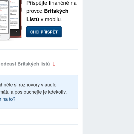
Přispějte finančně na
provoz
Britských
v mobilu.
Listů
CHCI PŘISPĚT
odcast Britských listů
áhněte si rozhovory v audio
mátu a poslouchejte je kdekoliv.
k na to?