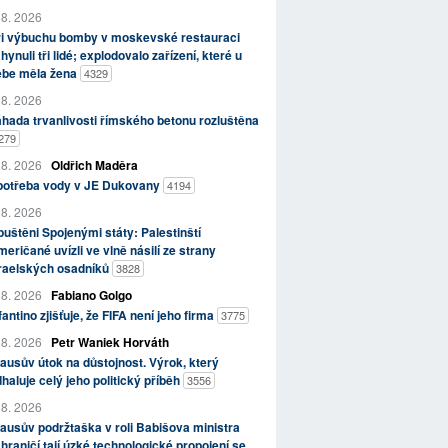
 8. 2026
ři výbuchu bomby v moskevské restauraci
hynuli tři lidé; explodovalo zařízení, které u
ebe měla žena
4329
 8. 2026
hada trvanlivosti římského betonu rozluštěna
279
 8. 2026
Oldřich Maděra
potřeba vody v JE Dukovany
4194
 8. 2026
uštěni Spojenými státy: Palestinští
eričané uvízli ve vlně násilí ze strany
zraelských osadníků
3828
 8. 2026
Fabiano Golgo
fantino zjišťuje, že FIFA není jeho firma
3775
 8. 2026
Petr Waniek Horváth
ausův útok na důstojnost. Výrok, který
haluje celý jeho politický příběh
3556
 8. 2026
ausův podržtaška v roli Babišova ministra
hraničí tají úzké technologické propojení se