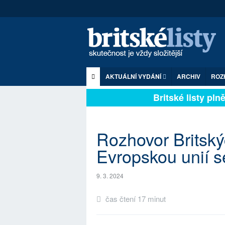
AKTUÁLNÍ VYDÁNÍ
ARCHIV
ROZ
Britské listy plně z
Rozhovor Britský
Evropskou unií se
9. 3. 2024
čas čtení 17 minut