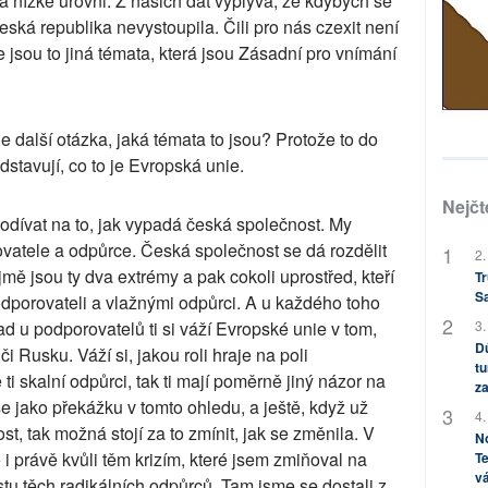
a nízké úrovni. Z našich dat vyplývá, že kdybych se
eská republika nevystoupila. Čili pro nás czexit není
e jsou to jiná témata, která jsou Zásadní pro vnímání
e další otázka, jaká témata to jsou? Protože to do
dstavují, co to je Evropská unie.
Nejčt
dívat na to, jak vypadá česká společnost. My
vatele a odpůrce. Česká společnost se dá rozdělit
2.
ě jsou ty dva extrémy a pak cokoli uprostřed, kteří
Tr
S
dporovateli a vlažnými odpůrci. A u každého toho
3.
d u podporovatelů ti si váží Evropské unie v tom,
Dů
i Rusku. Váží si, jakou roli hraje na poli
tu
ti skalní odpůrci, tak ti mají poměrně jiný názor na
za
e jako překážku v tomto ohledu, a ještě, když už
4.
t, tak možná stojí za to zmínit, jak se změnila. V
No
i právě kvůli těm krizím, které jsem zmiňoval na
Te
vá
u těch radikálních odpůrců. Tam jsme se dostali z