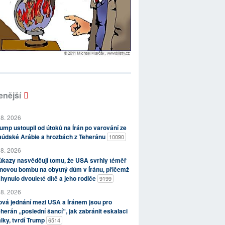
enější
 8. 2026
ump ustoupil od útoků na Írán po varování ze
aúdské Arábie a hrozbách z Teheránu
10090
 8. 2026
kazy nasvědčují tomu, že USA svrhly téměř
novou bombu na obytný dům v Íránu, přičemž
hynulo dvouleté dítě a jeho rodiče
9199
 8. 2026
vá jednání mezi USA a Íránem jsou pro
herán „poslední šancí“, jak zabránit eskalaci
lky, tvrdí Trump
6514