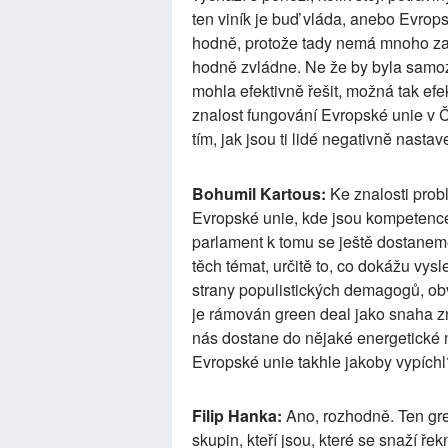
ten viník je buď vláda, anebo Evrops
hodně, protože tady nemá mnoho zastá
hodně zvládne. Ne že by byla samozř
mohla efektivně řešit, možná tak ef
znalost fungování Evropské unie v Če
tím, jak jsou ti lidé negativně nasta
Bohumil Kartous:
Ke znalosti prob
Evropské unie, kde jsou kompetenc
parlament k tomu se ještě dostanem
těch témat, určitě to, co dokážu vys
strany populistických demagogů, obv
je rámován green deal jako snaha zni
nás dostane do nějaké energetické n
Evropské unie takhle jakoby vypíchl
Filip Hanka:
Ano, rozhodně. Ten gree
skupin, kteří jsou, které se snaží ř