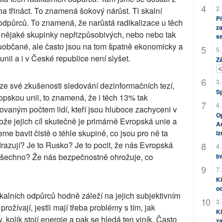
2.
na třináct. To znamená šokový nárůst. Ti skalní
P
 odpůrců. To znamená, že narůstá radikalizace u těch
za
o nějaké skupinky nepřizpůsobivých, nebo nebo tak
s
luobčané, ale často jsou na tom špatně ekonomicky a
5.
 unii a i v České republice není slyšet.
Zá
4
3.
 ze své zkušenosti sledování dezinformačních tezí,
S
opskou unii, to znamená, že i těch 13% tak
4.
vaným počtem lidí, kteří jsou hluboce zachyceni v
Op
tože jejich cíl skutečně je primárně Evropská unie a
Am
me bavit čistě o téhle skupině, co jsou pro ně ta
i
drazují? Je to Rusko? Je to pocit, že nás Evropská
4.
šechno? Že nás bezpečnostně ohrožuje, co
In
7.
Kl
od
kalních odpůrců hodně záleží na jejich subjektivním
3.
rožívají, jestli mají třeba problémy s tím, jak
Kl
y, kolik stojí energie a pak se hledá ten viník. Často
za