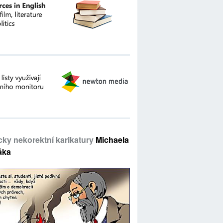
icky nekorektní karikatury
Michaela
áka