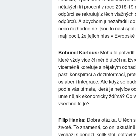
nějakých tří procent v roce 2018-19 
odpůrci se rekrutují z těch vlažných
odpůrců. A abychom ji nezařadili d
něco rozhodně ne, jsou to naši spo
mají pocit, že jejich hlas v Evropské
Bohumil Kartous:
Mohu to potvrdit
které vždy více či méně útočí na Evr
víceméně koreluje s nějakým odhado
pasti konspirací a dezinformací, pro
oslabení integrace. Ale když se bude
podle vás témata, která je nejvíce o
unie nějak ekonomicky ždímá? Co v
všechno to je?
Filip Hanka:
Dobrá otázka. U těch s
životě. To znamená, co oni aktuálně p
vychází s penězi, kolik stojí potravin