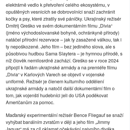
elektrárně vedlo k přetvoření celého ekosystému, v
opuštěných vesnicích se dobrovolníci snaží zachránit
kočky a psy, které ztratily své páníčky. Ukrajinský režisér
Dmitrij Greško ve svém dokumentárním filmu „Divia“
(jméno východoslovanské bohyně, ochránkyně přírody)
natáčel přírodní rezervace – jak ty zasažené válkou, tak i
ty nepoškozené. Jeho film – bez jediného slova, ale s
působivou hudbou Sama Slaytera – je hymnou přírodě, s
níž člověk nemilosrdně zachází. Greško se v roce 2024
připojil k řadám ukrajinské armády a na premiéře filmu
„Divia“ v Karlových Varech se objevil v vojenské
uniformě. Režisér je členem kulturního oddělení
ukrajinské armády a natočil další dokumentární film o
tom, jak vojenští hudebníci jeli do USA poděkovat
Američanům za pomoc.
Maďarský experimentální režisér Bence Fliegauf se snaží
vyhýbat banálním zvratům v ději a jeho film „Jimmy
Jaguar“ má za cíl oklamat očekávání naivního diváka.