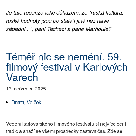
SOCIÁLNÍ SÍTĚ
Je tato recenze také důkazem, že "
ruská kultura,
ruské hodnoty jsou po staletí jiné než naše
RUBRIKY
západní...", paní Tachecí a pane Marhoule?
PLNÁ VERZE STRÁNEK
Téměř nic se nemění. 59.
filmový festival v Karlových
Varech
13. července 2025
Dmitrij Volček
Vedení karlovarského filmového festivalu si nejvíce cení
tradic a snaží se všemi prostředky zastavit čas. Zde se