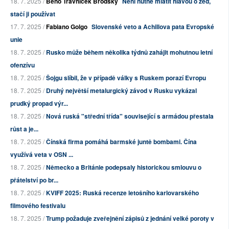
18. 7. 2025 /
Beno Trávníček Brodský
Není nutné mlátit hlavou o zeď,
stačí ji používat
17. 7. 2025 /
Fabiano Golgo
Slovenské veto a Achillova pata Evropské
unie
18. 7. 2025 /
Rusko může během několika týdnů zahájit mohutnou letní
ofenzívu
18. 7. 2025 /
Šojgu slíbil, že v případě války s Ruskem porazí Evropu
18. 7. 2025 /
Druhý největší metalurgický závod v Rusku vykázal
prudký propad výr...
18. 7. 2025 /
Nová ruská "střední třída" související s armádou přestala
růst a je...
18. 7. 2025 /
Čínská firma pomáhá barmské juntě bombami. Čína
využívá veta v OSN ...
18. 7. 2025 /
Německo a Británie podepsaly historickou smlouvu o
přátelství po br...
18. 7. 2025 /
KVIFF 2025: Ruská recenze letošního karlovarského
filmového festivalu
18. 7. 2025 /
Trump požaduje zveřejnění zápisů z jednání velké poroty v