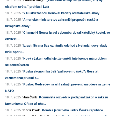
Fabiano Golgo
„Prezident Trump nebyl zvolen, aby byl
císařem světa,“ prohlásil Lula
18. 7. 2025 /
V Rusku začnou trénovat kadety od mateřské školy
18. 7. 2025 /
Americké ministerstvo zahraničí propouští ruské a
ukrajinské analyt...
18. 7. 2025 /
Channel 4 News: Izrael vybombardoval katolický kostel, ve
čtvrtek I...
18. 7. 2025 /
Izrael: Strana Šas oznámila odchod z Netanjahuovy vlády
kvůli sporu...
18. 7. 2025 /
Nový výzkum odhaluje, že umělá inteligence má problém
se sebedůvěrou
18. 7. 2025 /
Ruská ekonomika čelí "palivovému šoku": Rosstat
zaznamenal prudké z...
18. 7. 2025 /
Rusko: Medveděv navrhl zahájit preventivní údery na země
NATO
18. 7. 2025 /
Jan Čulík
Komunista rozvědčík podepsal zákon o zákazu
komunismu. ČR se už cho...
18. 7. 2025 /
Boris Cvek
Komika jaderného úsilí v České republice