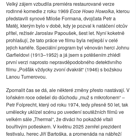
Velký zájem vzbudila premiéra restaurované verze
rodinné komedie z roku 1969
Ecce Номо Номоlka
, kterou
představili synové Miloše Formana, dvojčata Petr a
Matěj, kterým bylo v době, kdy je pozval k natáčení otcův
přítel, režisér Jaroslav Papoušek, šest let. Nyní koketně
prohlašují, že tato práce ve filmu byla nejlepší v celé
jejich kariéře. Speciální program byl věnován herci Johnu
Garfieldovi (1913–1952) a já jsem s potěšením zhlédl
první verzi naprosto nepravděpodobného detektivního
filmu „Pošťák vždycky zvoní dvakrát“ (1946) s božskou
Lanou Turnerovou.
Zpomalit čas se dá, ale některé změny přesto nastávají. V
loňském roce odešel do důchodu „muž s mikrofonem“ –
Petr Folprecht, který od roku 1974, tedy přesně 50 let, tak
umělecky uklízel scénu po uvedení soutěžních filmů ve
velkém sále „Thermal“, že diváci ho pokaždé vítali
bouřlivým potleskem. V květnu 2025 zemřel prezident
festivalu, herec Jiří Bartoška, a promenáda na nábřeží