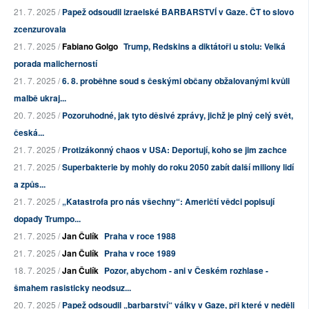
21. 7. 2025 /
Papež odsoudil izraelské BARBARSTVÍ v Gaze. ČT to slovo
zcenzurovala
21. 7. 2025 /
Fabiano Golgo
Trump, Redskins a diktátoři u stolu: Velká
porada malicherností
21. 7. 2025 /
6. 8. proběhne soud s českými občany obžalovanými kvůli
malbě ukraj...
20. 7. 2025 /
Pozoruhodné, jak tyto děsivé zprávy, jichž je plný celý svět,
česká...
21. 7. 2025 /
Protizákonný chaos v USA: Deportují, koho se jim zachce
21. 7. 2025 /
Superbakterie by mohly do roku 2050 zabít další miliony lidí
a způs...
21. 7. 2025 /
„Katastrofa pro nás všechny“: Američtí vědci popisují
dopady Trumpo...
21. 7. 2025 /
Jan Čulík
Praha v roce 1988
21. 7. 2025 /
Jan Čulík
Praha v roce 1989
18. 7. 2025 /
Jan Čulík
Pozor, abychom - ani v Českém rozhlase -
šmahem rasisticky neodsuz...
20. 7. 2025 /
Papež odsoudil „barbarství“ války v Gaze, při které v neděli