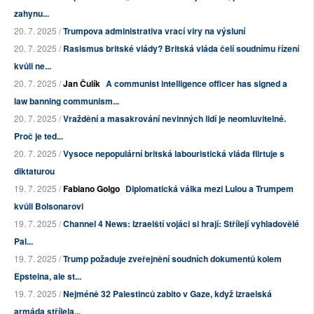
zahynu...
20. 7. 2025 /
Trumpova administrativa vrací viry na výsluní
20. 7. 2025 /
Rasismus britské vlády? Britská vláda čelí soudnímu řízení
kvůli ne...
20. 7. 2025 /
Jan Čulík
A communist intelligence officer has signed a
law banning communism...
20. 7. 2025 /
Vraždění a masakrování nevinných lidí je neomluvitelné.
Proč je ted...
20. 7. 2025 /
Vysoce nepopulární britská labouristická vláda flirtuje s
diktaturou
19. 7. 2025 /
Fabiano Golgo
Diplomatická válka mezi Lulou a Trumpem
kvůli Bolsonarovi
19. 7. 2025 /
Channel 4 News: Izraelští vojáci si hrají: Střílejí vyhladovělé
Pal...
19. 7. 2025 /
Trump požaduje zveřejnění soudních dokumentů kolem
Epsteina, ale st...
19. 7. 2025 /
Nejméně 32 Palestinců zabito v Gaze, když izraelská
armáda střílela...