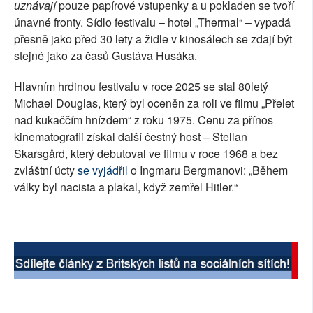
uznávají
pouze papírové vstupenky a u pokladen se tvoří
únavné fronty. Sídlo festivalu – hotel „Thermal“ – vypadá
přesně jako před 30 lety a židle v kinosálech se zdají být
stejné jako za časů Gustáva Husáka.
Hlavním hrdinou festivalu v roce 2025 se stal 80letý
Michael Douglas, který byl oceněn za roli ve filmu „Přelet
nad kukaččím hnízdem“ z roku 1975. Cenu za přínos
kinematografii získal další čestný host – Stellan
Skarsgård, který debutoval ve filmu v roce 1968 a bez
zvláštní úcty
se vyjádřil
o Ingmaru Bergmanovi: „Během
války byl nacista a plakal, když zemřel Hitler.“