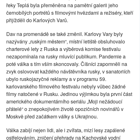
řeky Teplá byla přeměněna na pamětní galerii jeho
černobílých portrétů s filmovými hvězdami a režiséry, kteří
přijížděli do Karlových Varů.
Dav na promenádě se také změnil. Karlovy Vary byly
nazývány „ruským městem“, místní letiště obsluhovalo
charterové lety z Ruska a výběrová komise festivalu
nezapomínala na rusky mluvící publikum. Pandemie a
poté válka s tím vším skoncovaly. Číšníci zapomněli na
zvyk oslovovat každého návštěvníka rusky, v sanatoriích
ubylo ruskojazyčné reklamy a v programu 59.
karlovarského filmového festivalu nebyly vůbec žádné
filmy natočené v Rusku. Jedinou výjimkou byla první část
amerického dokumentárního seriálu „Moji nežádoucí
přátelé“ o znepokojivém životě opozičních novinářů v
Moskvě před začátkem války s Ukrajinou.
Válka zabíjí nejen lidi, ale i zvířata, mizí lesy zapálené
ostřelováním, zničení přehrady na Kachovské vodní