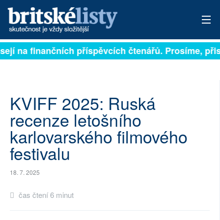
sejí na finančních příspěvcích čtenářů. Prosíme, přisp
PŘIHLÁSIT
AKTUÁLNÍ VYDÁNÍ
ARCHIV
KVIFF 2025: Ruská
recenze letošního
ROZHOVORY
karlovarského filmového
TÉMATA
festivalu
NEJČTENĚJŠÍ ZA 7 DNÍ
18. 7. 2025
AUTOŘI
čas čtení 6 minut
PŘÍSPĚVKY NA PROVOZ