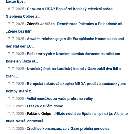
kauze Eps...
18. 7. 2025 /
Cenzura v USA? Populární ironický televizní pořad
Stephena Colberta...
17. 7. 2025 /
Zdeněk Jehlička
Demýtizace Palestiny a Palestinců: #9
„Země bez lidí“
17. 7. 2025 /
Anwälte reichen gegen die Europäische Kommission und
den Rat der EU...
17. 7. 2025 /
Počet mrtvých v Izraelem bombardovaném katolickém
kostele v Gaze st...
17. 7. 2025 /
Izraelský útok na katolický kostel v Gaze zabil dva lidi a
zranil...
17. 7. 2025 /
Evropská raketová skupina MBDA prodává součástky pro
bomby, které z...
17. 7. 2025 /
Voliči nemůžou za vaše prohrané volby
17. 7. 2025 /
Fraška v Bílém domě
17. 7. 2025 /
Fabiano Golgo
„Nikdo nechápe Epsteina líp než já. Ale je to
nuda, velká, obrovská...
17. 7. 2025 /
Zrodil se konsenzus, že v Gaze probíhá genocida