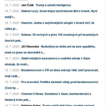
19. 7. 2025 /
Jan Čulík
Trump a umělá inteligence
19. 7. 2025 /
Gideon Levy: Izrael kdysi zachraňoval děti z trosek. Nyní
zabíjí t...
19. 7. 2025 /
Haaretz: Jedna z nejvlivnějších skupin v Izraeli věří, že
válka pr...
19. 7. 2025 /
Sobota: 30 mrtvých a přes 100 zraněných při izraelských
útocích pob...
18. 7. 2025 /
Jiří Hlavenka
Nedotýkej se drátu ani na zem spadlého,
aneb co jsme se dozvěděli s...
19. 7. 2025 /
Zabití mladých sourozenců u vodního zdroje v Gaze
ukazuje, že snah...
18. 7. 2025 /
Bezdomovcem v ČR se dnes stávají i lidé, kteří pracovali,
mají vzdě...
19. 7. 2025 /
Pro srovnání: Politika skotské vlády proti bezdomovectví.
(Češi by ...
18. 7. 2025 /
Channel 4 News: Zoufalství v Gaze, bombardování a
hladová krize pok...
18. 7. 2025 /
Fabiano Golgo
Trump zabíjí další hlas: pozdně večerní