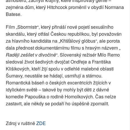
atmosféru, zachytil krajiny, které inspirovaly génie –
zejména dům, který Hitchcock proměnil v obydlí Normana
Batese.
Film „Sbormistr“, který přináší nové pojetí sexuálního
skandálu, který otřásl Českou republikou, byl považován
za hlavního kandidáta na „Křišťálový glóbus“, ale porota
dala přednost dokumentárnímu filmu s hravým názvem „
Raději zešílet v divočině
“. Slovenský režisér Milo Remo
sledoval život šedivých dvojčat Ondřeje a Františka
Klišikových, kteří žijí spolu v odlehlé malebné oblasti
Šumavy, neustále se hádají, usmiřují a stárnou.
Romantická báseň o českých excentricích žijících v
idylickém světě – takové by mohly být děti z dávné
komedie Papouška o rodině Homolkových. Čas nelze
zastavit, ale někdy se podaří ho úspěšně zpomalit.
Zdroj v ruštině
ZDE