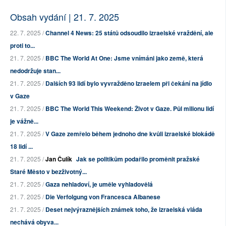
Obsah vydání | 21. 7. 2025
22. 7. 2025 /
Channel 4 News: 25 států odsoudilo izraelské vraždění, ale
proti to...
21. 7. 2025 /
BBC The World At One: Jsme vnímáni jako země, která
nedodržuje stan...
21. 7. 2025 /
Dalších 93 lidí bylo vyvražděno Izraelem při čekání na jídlo
v Gaze
21. 7. 2025 /
BBC The World This Weekend: Život v Gaze. Půl milionu lidí
je vážně...
21. 7. 2025 /
V Gaze zemřelo během jednoho dne kvůli izraelské blokádě
18 lidí ...
21. 7. 2025 /
Jan Čulík
Jak se politikům podařilo proměnit pražské
Staré Město v bezživotný...
21. 7. 2025 /
Gaza nehladoví, je uměle vyhladovělá
21. 7. 2025 /
Die Verfolgung von Francesca Albanese
21. 7. 2025 /
Deset nejvýraznějších známek toho, že izraelská vláda
nechává obyva...