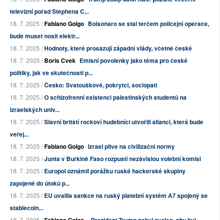
televizní pořad Stephena C...
18. 7. 2025 /
Fabiano Golgo
Bolsonaro se stal terčem policejní operace,
bude muset nosit elektr...
18. 7. 2025 /
Hodnoty, které prosazují západní vlády, včetně české
18. 7. 2025 /
Boris Cvek
Emisní povolenky jako téma pro české
politiky, jak ve skutečnosti p...
18. 7. 2025 /
Česko: Svatouškové, pokrytci, sociopati
18. 7. 2025 /
O schizofrenní existenci palestinských studentů na
izraelských univ...
18. 7. 2025 /
Slavní britští rockoví hudebníci utvořili alianci, která bude
veřej...
18. 7. 2025 /
Fabiano Golgo
Izrael plive na civilizační normy
18. 7. 2025 /
Junta v Burkině Faso rozpustí nezávislou volební komisi
18. 7. 2025 /
Europol oznámil porážku ruské hackerské skupiny
zapojené do útoků p...
18. 7. 2025 /
EU uvalila sankce na ruský platební systém A7 spojený se
stablecoin...
18. 7. 2025 /