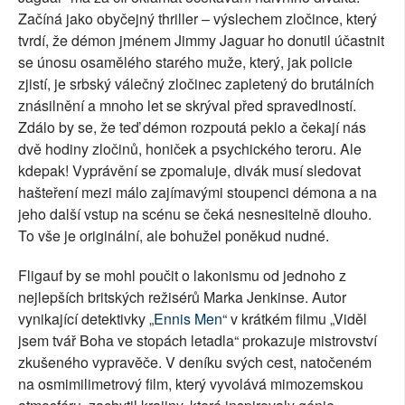
Začíná jako obyčejný thriller – výslechem zločince, který
tvrdí, že démon jménem Jimmy Jaguar ho donutil účastnit
se únosu osamělého starého muže, který, jak policie
zjistí, je srbský válečný zločinec zapletený do brutálních
znásilnění a mnoho let se skrýval před spravedlností.
Zdálo by se, že teď démon rozpoutá peklo a čekají nás
dvě hodiny zločinů, honiček a psychického teroru. Ale
kdepak! Vyprávění se zpomaluje, divák musí sledovat
hašteření mezi málo zajímavými stoupenci démona a na
jeho další vstup na scénu se čeká nesnesitelně dlouho.
To vše je originální, ale bohužel poněkud nudné.
Fligauf by se mohl poučit o lakonismu od jednoho z
nejlepších britských režisérů Marka Jenkinse. Autor
vynikající detektivky „
Ennis Men
“ v krátkém filmu „Viděl
jsem tvář Boha ve stopách letadla“ prokazuje mistrovství
zkušeného vypravěče. V deníku svých cest, natočeném
na osmimilimetrový film, který vyvolává mimozemskou