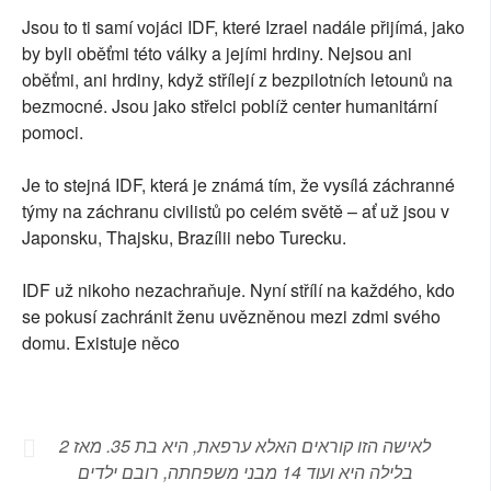
Jsou to ti samí vojáci IDF, které Izrael nadále přijímá, jako
by byli oběťmi této války a jejími hrdiny. Nejsou ani
oběťmi, ani hrdiny, když střílejí z bezpilotních letounů na
bezmocné. Jsou jako střelci poblíž center humanitární
pomoci.
Je to stejná IDF, která je známá tím, že vysílá záchranné
týmy na záchranu civilistů po celém světě – ať už jsou v
Japonsku, Thajsku, Brazílii nebo Turecku.
IDF už nikoho nezachraňuje. Nyní střílí na každého, kdo
se pokusí zachránit ženu uvězněnou mezi zdmi svého
domu. Existuje něco
לאישה הזו קוראים האלא ערפאת, היא בת 35. מאז 2
בלילה היא ועוד 14 מבני משפחתה, רובם ילדים