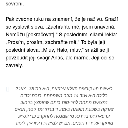
sevření.
Pak zvedne ruku na znamení, že je naživu. Snaží
se vyslovit slova: „Zachraňte mě, jsem unavená.
Nemůžu [pokračovat].“ S posledními silami řekla:
„Prosím, prosím, zachraňte mě.“ To byla její
poslední slova. „Mluv, Halo, mluv,“ snažil se ji
povzbudit její švagr Anas, ale marně. Její oči se
zavřely.
לאישה הזו קוראים האלא ערפאת, היא בת 35. מאז 2
בלילה היא ועוד 14 מבני משפחתה, רובם ילדים
נמצאים מתחת להריסות ביתם שהופצץ ברחוב
זארקה בשכונת תופאח בעזה. דיברתי עם גיסה, אנאס
ערפאת ולדבריו כל מי שמנסה להתקרב כדי לסייע
מותקף על ידי רחפנים. אם יש למישהו רעיון איך לעזור