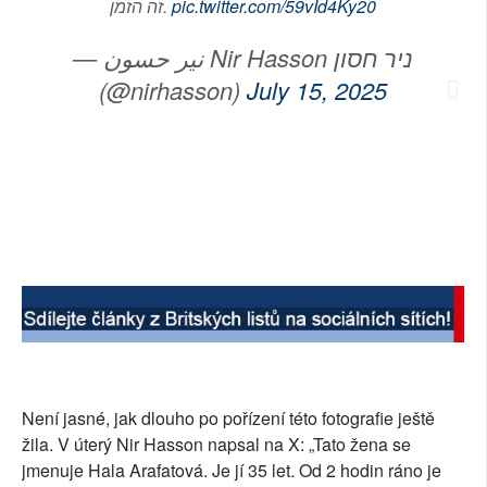
זה הזמן.
pic.twitter.com/59vId4Ky20
— نير حسون Nir Hasson ניר חסון
(@nirhasson)
July 15, 2025
Není jasné, jak dlouho po pořízení této fotografie ještě
žila. V úterý Nir Hasson napsal na X: „Tato žena se
jmenuje Hala Arafatová. Je jí 35 let. Od 2 hodin ráno je