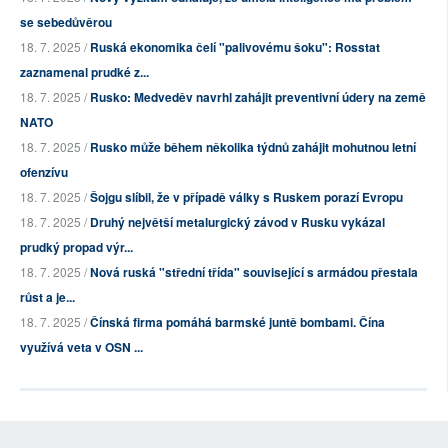
se sebedůvěrou
18. 7. 2025 /
Ruská ekonomika čelí "palivovému šoku": Rosstat
zaznamenal prudké z...
18. 7. 2025 /
Rusko: Medveděv navrhl zahájit preventivní údery na země
NATO
18. 7. 2025 /
Rusko může během několika týdnů zahájit mohutnou letní
ofenzívu
18. 7. 2025 /
Šojgu slíbil, že v případě války s Ruskem porazí Evropu
18. 7. 2025 /
Druhý největší metalurgický závod v Rusku vykázal
prudký propad výr...
18. 7. 2025 /
Nová ruská "střední třída" související s armádou přestala
růst a je...
18. 7. 2025 /
Čínská firma pomáhá barmské juntě bombami. Čína
využívá veta v OSN ...