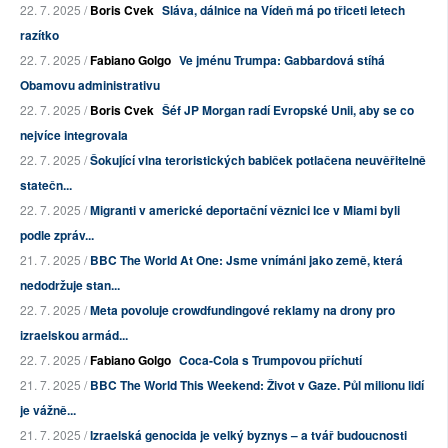
22. 7. 2025 /
Boris Cvek
Sláva, dálnice na Vídeň má po třiceti letech
razítko
22. 7. 2025 /
Fabiano Golgo
Ve jménu Trumpa: Gabbardová stíhá
Obamovu administrativu
22. 7. 2025 /
Boris Cvek
Šéf JP Morgan radí Evropské Unii, aby se co
nejvíce integrovala
22. 7. 2025 /
Šokující vlna teroristických babiček potlačena neuvěřitelně
statečn...
22. 7. 2025 /
Migranti v americké deportační věznici Ice v Miami byli
podle zpráv...
21. 7. 2025 /
BBC The World At One: Jsme vnímáni jako země, která
nedodržuje stan...
22. 7. 2025 /
Meta povoluje crowdfundingové reklamy na drony pro
izraelskou armád...
22. 7. 2025 /
Fabiano Golgo
Coca-Cola s Trumpovou příchutí
21. 7. 2025 /
BBC The World This Weekend: Život v Gaze. Půl milionu lidí
je vážně...
21. 7. 2025 /
Izraelská genocida je velký byznys – a tvář budoucnosti