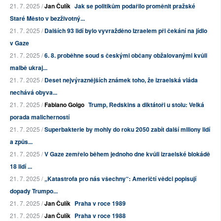
21. 7. 2025 /
Jan Čulík
Jak se politikům podařilo proměnit pražské
Staré Město v bezživotný...
21. 7. 2025 /
Dalších 93 lidí bylo vyvražděno Izraelem při čekání na jídlo
v Gaze
21. 7. 2025 /
6. 8. proběhne soud s českými občany obžalovanými kvůli
malbě ukraj...
21. 7. 2025 /
Deset nejvýraznějších známek toho, že izraelská vláda
nechává obyva...
21. 7. 2025 /
Fabiano Golgo
Trump, Redskins a diktátoři u stolu: Velká
porada malicherností
21. 7. 2025 /
Superbakterie by mohly do roku 2050 zabít další miliony lidí
a způs...
21. 7. 2025 /
V Gaze zemřelo během jednoho dne kvůli izraelské blokádě
18 lidí ...
21. 7. 2025 /
„Katastrofa pro nás všechny“: Američtí vědci popisují
dopady Trumpo...
21. 7. 2025 /
Jan Čulík
Praha v roce 1989
21. 7. 2025 /
Jan Čulík
Praha v roce 1988