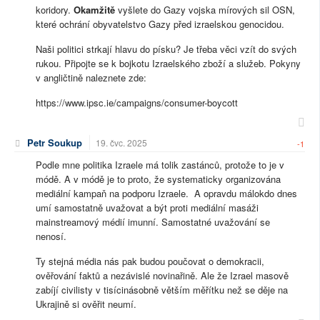
koridory.
Okamžitě
vyšlete do Gazy vojska mírových sil OSN,
které ochrání obyvatelstvo Gazy před izraelskou genocidou.
Naši politici strkají hlavu do písku? Je třeba věci vzít do svých
rukou. Připojte se k bojkotu Izraelského zboží a služeb. Pokyny
v angličtině naleznete zde:
https://www.ipsc.ie/campaigns/consumer-boycott
Petr Soukup
19. čvc. 2025
-1
Podle mne politika Izraele má tolik zastánců, protože to je v
módě. A v módě je to proto, že systematicky organizována
mediální kampaň na podporu Izraele. A opravdu málokdo dnes
umí samostatně uvažovat a být proti mediální masáži
mainstreamový médií imunní. Samostatné uvažování se
nenosí.
Ty stejná média nás pak budou poučovat o demokracii,
ověřování faktů a nezávislé novinařině. Ale že Izrael masově
zabíjí civilisty v tisícinásobně větším měřítku než se děje na
Ukrajině si ověřit neumí.