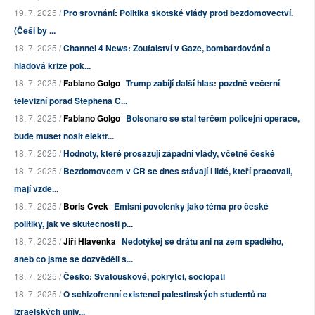
19. 7. 2025 /
Pro srovnání: Politika skotské vlády proti bezdomovectví.
(Češi by ...
18. 7. 2025 /
Channel 4 News: Zoufalství v Gaze, bombardování a
hladová krize pok...
18. 7. 2025 /
Fabiano Golgo
Trump zabíjí další hlas: pozdně večerní
televizní pořad Stephena C...
18. 7. 2025 /
Fabiano Golgo
Bolsonaro se stal terčem policejní operace,
bude muset nosit elektr...
18. 7. 2025 /
Hodnoty, které prosazují západní vlády, včetně české
18. 7. 2025 /
Bezdomovcem v ČR se dnes stávají i lidé, kteří pracovali,
mají vzdě...
18. 7. 2025 /
Boris Cvek
Emisní povolenky jako téma pro české
politiky, jak ve skutečnosti p...
18. 7. 2025 /
Jiří Hlavenka
Nedotýkej se drátu ani na zem spadlého,
aneb co jsme se dozvěděli s...
18. 7. 2025 /
Česko: Svatouškové, pokrytci, sociopati
18. 7. 2025 /
O schizofrenní existenci palestinských studentů na
izraelských univ...