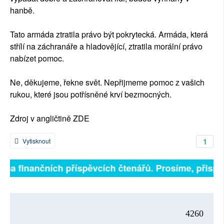
hanbě.
Tato armáda ztratila právo být pokrytecká. Armáda, která
střílí na záchranáře a hladovějící, ztratila morální právo
nabízet pomoc.
Ne, děkujeme, řekne svět. Nepřijmeme pomoc z vašich
rukou, které jsou potřísněné krví bezmocných.
Zdroj v angličtině ZDE
1
Vytisknout
 na finančních příspěvcích čtenářů. Prosíme, přispějt
4260