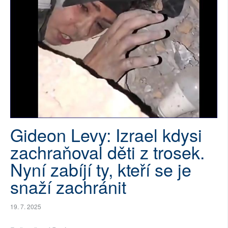
SOCIÁLNÍ SÍTĚ
RUBRIKY
PLNÁ VERZE STRÁNEK
Gideon Levy: Izrael kdysi
zachraňoval děti z trosek.
Nyní zabíjí ty, kteří se je
snaží zachránit
19. 7. 2025