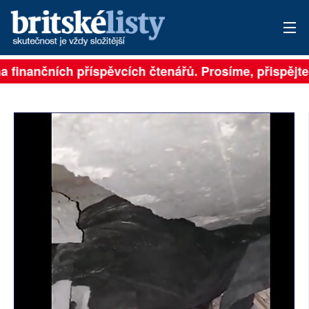
a finančních příspěvcích čtenářů. Prosíme, přispějte. 
PŘIHLÁSIT
AKTUÁLNÍ VYDÁNÍ
ARCHIV
ROZHOVORY
TÉMATA
NEJČTENĚJŠÍ ZA 7 DNÍ
AUTOŘI
PŘÍSPĚVKY NA PROVOZ