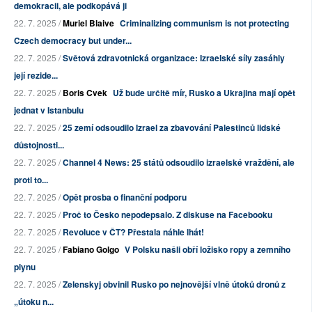
demokracii, ale podkopává ji
22. 7. 2025 /
Muriel Blaive
Criminalizing communism is not protecting
Czech democracy but under...
22. 7. 2025 /
Světová zdravotnická organizace: Izraelské síly zasáhly
její rezide...
22. 7. 2025 /
Boris Cvek
Už bude určitě mír, Rusko a Ukrajina mají opět
jednat v Istanbulu
22. 7. 2025 /
25 zemí odsoudilo Izrael za zbavování Palestinců lidské
důstojnosti...
22. 7. 2025 /
Channel 4 News: 25 států odsoudilo izraelské vraždění, ale
proti to...
22. 7. 2025 /
Opět prosba o finanční podporu
22. 7. 2025 /
Proč to Česko nepodepsalo. Z diskuse na Facebooku
22. 7. 2025 /
Revoluce v ČT? Přestala náhle lhát!
22. 7. 2025 /
Fabiano Golgo
V Polsku našli obří ložisko ropy a zemního
plynu
22. 7. 2025 /
Zelenskyj obvinil Rusko po nejnovější vlně útoků dronů z
„útoku n...