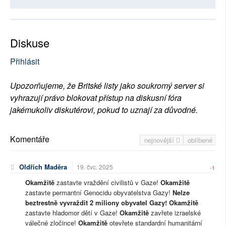
Diskuse
Přihlásit
Upozorňujeme, že Britské listy jako soukromý server si
vyhrazují právo blokovat přístup na diskusní fóra
jakémukoliv diskutérovi, pokud to uznají za důvodné.
Komentáře
nejnovější
oblíbené
Oldřich Maděra
19. čvc. 2025
-1
Okamžitě
zastavte vraždění civilistů v Gaze!
Okamžitě
zastavte permantní Genocidu obyvatelstva Gazy!
Nelze
beztrestně vyvraždit 2 miliony obyvatel Gazy!
Okamžitě
zastavte hladomor dětí v Gaze!
Okamžitě
zavřete izraelské
válečné zločince!
Okamžitě
otevřete standardní humanitární