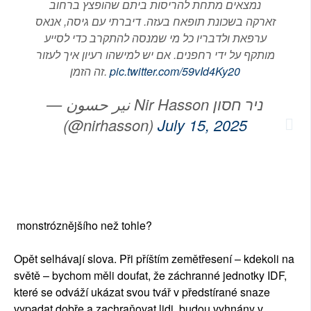
נמצאים מתחת להריסות ביתם שהופצץ ברחוב
זארקה בשכונת תופאח בעזה. דיברתי עם גיסה, אנאס
ערפאת ולדבריו כל מי שמנסה להתקרב כדי לסייע
מותקף על ידי רחפנים. אם יש למישהו רעיון איך לעזור
זה הזמן.
pic.twitter.com/59vId4Ky20
— نير حسون Nir Hasson ניר חסון
(@nirhasson)
July 15, 2025
monstróznějšího než tohle?
Opět selhávají slova. Při příštím zemětřesení – kdekoli na
světě – bychom měli doufat, že záchranné jednotky IDF,
které se odváží ukázat svou tvář v předstírané snaze
vypadat dobře a zachraňovat lidi, budou vyhnány v