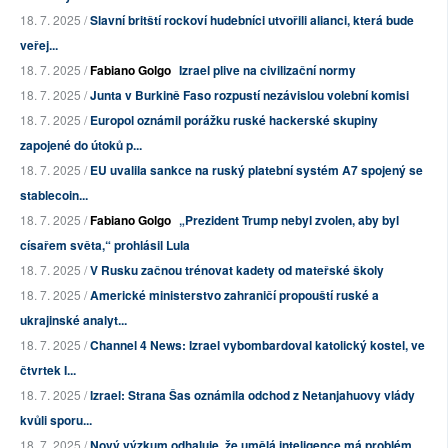
18. 7. 2025 /
Slavní britští rockoví hudebníci utvořili alianci, která bude
veřej...
18. 7. 2025 /
Fabiano Golgo
Izrael plive na civilizační normy
18. 7. 2025 /
Junta v Burkině Faso rozpustí nezávislou volební komisi
18. 7. 2025 /
Europol oznámil porážku ruské hackerské skupiny
zapojené do útoků p...
18. 7. 2025 /
EU uvalila sankce na ruský platební systém A7 spojený se
stablecoin...
18. 7. 2025 /
Fabiano Golgo
„Prezident Trump nebyl zvolen, aby byl
císařem světa,“ prohlásil Lula
18. 7. 2025 /
V Rusku začnou trénovat kadety od mateřské školy
18. 7. 2025 /
Americké ministerstvo zahraničí propouští ruské a
ukrajinské analyt...
18. 7. 2025 /
Channel 4 News: Izrael vybombardoval katolický kostel, ve
čtvrtek I...
18. 7. 2025 /
Izrael: Strana Šas oznámila odchod z Netanjahuovy vlády
kvůli sporu...
18. 7. 2025 /
Nový výzkum odhaluje, že umělá inteligence má problém