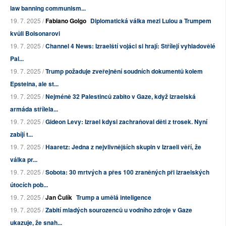
law banning communism...
19. 7. 2025 /
Fabiano Golgo
Diplomatická válka mezi Lulou a Trumpem
kvůli Bolsonarovi
19. 7. 2025 /
Channel 4 News: Izraelští vojáci si hrají: Střílejí vyhladovělé
Pal...
19. 7. 2025 /
Trump požaduje zveřejnění soudních dokumentů kolem
Epsteina, ale st...
19. 7. 2025 /
Nejméně 32 Palestinců zabito v Gaze, když izraelská
armáda střílela...
19. 7. 2025 /
Gideon Levy: Izrael kdysi zachraňoval děti z trosek. Nyní
zabíjí t...
19. 7. 2025 /
Haaretz: Jedna z nejvlivnějších skupin v Izraeli věří, že
válka pr...
19. 7. 2025 /
Sobota: 30 mrtvých a přes 100 zraněných při izraelských
útocích pob...
19. 7. 2025 /
Jan Čulík
Trump a umělá inteligence
19. 7. 2025 /
Zabití mladých sourozenců u vodního zdroje v Gaze
ukazuje, že snah...