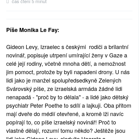
čas čtení 5 minut
Píše Monika Le Fay:
Gideon Levy, Izraelec s českými rodiči a brilantní
novinář, popisuje utrpení umírající ženy v Gaze a
celé její rodiny, včetně mnoha dětí, a nemožnost
jim pomoct, protože by byli napadeni drony. U nás
lidi jako je manžel spolupředsedkyně Zelených
Svárovský píše, ze izraelská armáda žádné lidi
nenapadá - "proč by to dělala" - a lidé jako dětský
psychiatr Peter Poethe to sdílí a lajkuji. Oba přitom
mají dveře do médií otevřené, a kromě lži navíc
popírají to, co píše izraelský novinář! Proč to
vlastně dělají, rozumí tomu někdo? Ještěže jsou
lidi jako Gideon Levy, sledujte Haaretz a