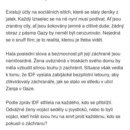
Existují účty na sociálních sítích, které se staly deníky z
jatek. Každý Izraelec se na ně nyní musí podívat. Ať jsou
zraněny city, ať jsou šokovány jemné a citlivé duše; žádný
obraz z pásma Gazy by neměl být cenzurován. Nejedná
se o snuff film; je to realita, kterou je třeba vidět.
Hala poslední slova a bezmocnost při její záchraně jsou
nemilosrdné. Žena uvězněná v troskách svého domu by
měla vzbudit silnou touhu ji zachránit. Situace však vedla
k tomu, že IDF vyslala zabijácké bezpilotní letouny, aby
zlikvidovaly záchranáře, jak se stalo ve středu v ulici
Zarqa v Gaze.
Podle zpráv IDF střílela na každého, kdo se přiblížil.
Odvážné ženy-vojáci seděly u joysticků, nebo to byli
vojáci, kteří hráli svou hru na smrt proti každému, kdo se
pokusil o záchranu?