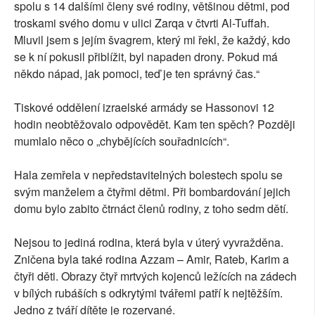
spolu s 14 dalšími členy své rodiny, většinou dětmi, pod
troskami svého domu v ulici Zarqa v čtvrti Al-Tuffah.
Mluvil jsem s jejím švagrem, který mi řekl, že každý, kdo
se k ní pokusil přiblížit, byl napaden drony. Pokud má
někdo nápad, jak pomoci, teď je ten správný čas.“
Tiskové oddělení izraelské armády se Hassonovi 12
hodin neobtěžovalo odpovědět. Kam ten spěch? Později
mumlalo něco o „chybějících souřadnicích“.
Hala zemřela v nepředstavitelných bolestech spolu se
svým manželem a čtyřmi dětmi. Při bombardování jejich
domu bylo zabito čtrnáct členů rodiny, z toho sedm dětí.
Nejsou to jediná rodina, která byla v úterý vyvražděna.
Zničena byla také rodina Azzam – Amir, Rateb, Karim a
čtyři děti. Obrazy čtyř mrtvých kojenců ležících na zádech
v bílých rubáších s odkrytými tvářemi patří k nejtěžším.
Jedno z tváří dítěte je rozervané.