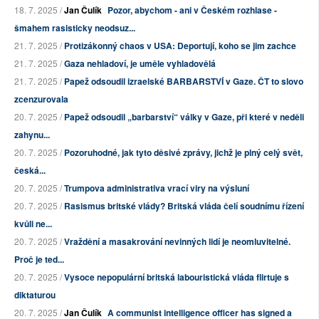
18. 7. 2025 /
Jan Čulík
Pozor, abychom - ani v Českém rozhlase -
šmahem rasisticky neodsuz...
21. 7. 2025 /
Protizákonný chaos v USA: Deportují, koho se jim zachce
21. 7. 2025 /
Gaza nehladoví, je uměle vyhladovělá
21. 7. 2025 /
Papež odsoudil izraelské BARBARSTVÍ v Gaze. ČT to slovo
zcenzurovala
20. 7. 2025 /
Papež odsoudil „barbarství“ války v Gaze, při které v neděli
zahynu...
20. 7. 2025 /
Pozoruhodné, jak tyto děsivé zprávy, jichž je plný celý svět,
česká...
20. 7. 2025 /
Trumpova administrativa vrací viry na výsluní
20. 7. 2025 /
Rasismus britské vlády? Britská vláda čelí soudnímu řízení
kvůli ne...
20. 7. 2025 /
Vraždění a masakrování nevinných lidí je neomluvitelné.
Proč je ted...
20. 7. 2025 /
Vysoce nepopulární britská labouristická vláda flirtuje s
diktaturou
20. 7. 2025 /
Jan Čulík
A communist intelligence officer has signed a