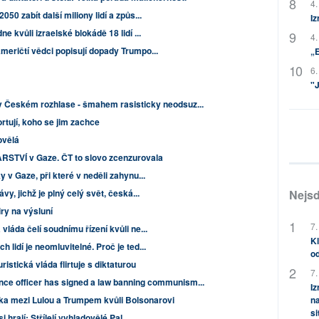
4.
50 zabít další miliony lidí a způs...
Iz
 kvůli izraelské blokádě 18 lidí ...
4.
meričtí vědci popisují dopady Trumpo...
„
6.
"J
 v Českém rozhlase - šmahem rasisticky neodsuz...
tují, koho se jim zachce
ovělá
RSTVÍ v Gaze. ČT to slovo zcenzurovala
 v Gaze, při které v neděli zahynu...
y, jichž je plný celý svět, česká...
Nejsd
ry na výsluní
7.
láda čelí soudnímu řízení kvůli ne...
Kl
lidí je neomluvitelné. Proč je ted...
od
istická vláda flirtuje s diktaturou
7.
nce officer has signed a law banning communism...
Iz
ka mezi Lulou a Trumpem kvůli Bolsonarovi
na
si
 hrají: Střílejí vyhladovělé Pal...