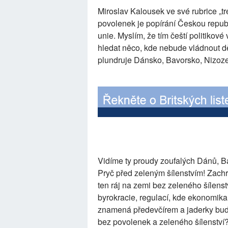
Miroslav Kalousek ve své rubrice „
povolenek je popírání Českou rep
unie. Myslím, že tím čeští politikové 
hledat něco, kde nebude vládnout děs
plundruje Dánsko, Bavorsko, Nizozem
Vidíme ty proudy zoufalých Dánů, B
Pryč před zeleným šílenstvím! Zach
ten ráj na zemi bez zeleného šílens
byrokracie, regulací, kde ekonomika
znamená předevčírem a jaderky budo
bez povolenek a zeleného šílenství? 