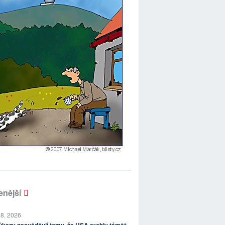
enější
 8. 2026