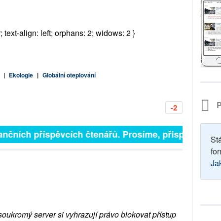
; text-align: left; orphans: 2; widows: 2 }
|
Ekologie
|
Globální oteplování
P
-2
nčních příspěvcích čtenářů. Prosíme, přispějte. ➥
St
for
Ja
soukromý server si vyhrazují právo blokovat přístup