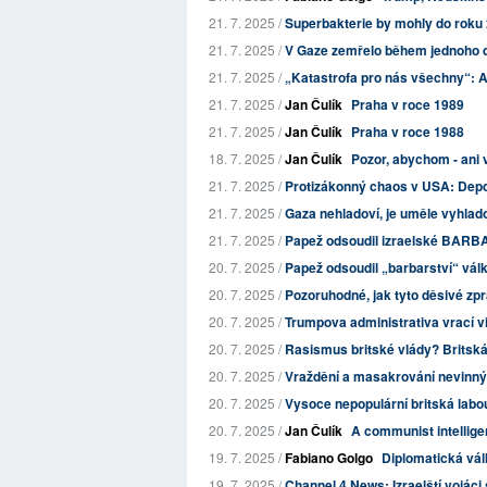
21. 7. 2025 /
Superbakterie by mohly do roku 20
21. 7. 2025 /
V Gaze zemřelo během jednoho dne
21. 7. 2025 /
„Katastrofa pro nás všechny“: A
21. 7. 2025 /
Jan Čulík
Praha v roce 1989
21. 7. 2025 /
Jan Čulík
Praha v roce 1988
18. 7. 2025 /
Jan Čulík
Pozor, abychom - ani
21. 7. 2025 /
Protizákonný chaos v USA: Depor
21. 7. 2025 /
Gaza nehladoví, je uměle vyhlad
21. 7. 2025 /
Papež odsoudil izraelské BARBA
20. 7. 2025 /
Papež odsoudil „barbarství“ války
20. 7. 2025 /
Pozoruhodné, jak tyto děsivé zpráv
20. 7. 2025 /
Trumpova administrativa vrací vi
20. 7. 2025 /
Rasismus britské vlády? Britská v
20. 7. 2025 /
Vraždění a masakrování nevinných 
20. 7. 2025 /
Vysoce nepopulární britská labour
20. 7. 2025 /
Jan Čulík
A communist intellige
19. 7. 2025 /
Fabiano Golgo
Diplomatická vál
19. 7. 2025 /
Channel 4 News: Izraelští vojáci si