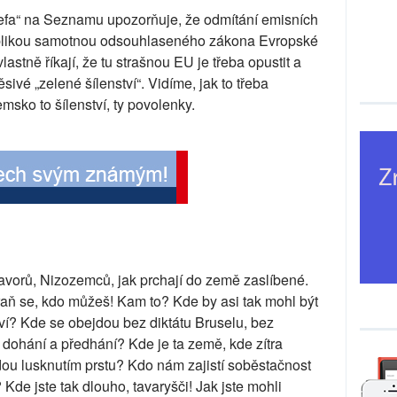
trefa“ na Seznamu upozorňuje, že odmítání emisních
ublikou samotnou odsouhlaseného zákona Evropské
vlastně říkají, že tu strašnou EU je třeba opustit a
ivé „zelené šílenství“. Vidíme, jak to třeba
sko to šílenství, ty povolenky.
avorů, Nizozemců, jak prchají do země zaslíbené.
raň se, kdo můžeš! Kam to? Kde by asi tak mohl být
tví? Kde se obejdou bez diktátu Bruselu, bez
 dohání a předhání? Kde je ta země, kde zítra
u lusknutím prstu? Kdo nám zajistí soběstačnost
Kde jste tak dlouho, tavaryšči! Jak jste mohli