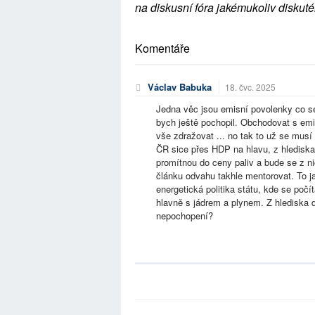
na diskusní fóra jakémukoliv diskuté
Komentáře
Václav Babuka
18. čvc. 2025
Jedna věc jsou emisní povolenky co se
bych ještě pochopil. Obchodovat s emi
vše zdražovat ... no tak to už se mus
ČR sice přes HDP na hlavu, z hlediska
promítnou do ceny paliv a bude se z n
článku odvahu takhle mentorovat. To j
energetická politika státu, kde se počít
hlavně s jádrem a plynem. Z hlediska d
nepochopení?