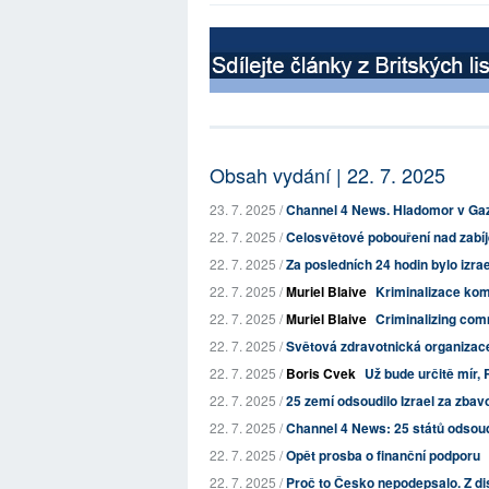
Obsah vydání | 22. 7. 2025
23. 7. 2025 /
Channel 4 News. Hladomor v Gaz
22. 7. 2025 /
Celosvětové pobouření nad zabíje
22. 7. 2025 /
Za posledních 24 hodin bylo izra
22. 7. 2025 /
Muriel Blaive
Kriminalizace kom
22. 7. 2025 /
Muriel Blaive
Criminalizing com
22. 7. 2025 /
Světová zdravotnická organizace: 
22. 7. 2025 /
Boris Cvek
Už bude určitě mír, 
22. 7. 2025 /
25 zemí odsoudilo Izrael za zbavo
22. 7. 2025 /
Channel 4 News: 25 států odsoudil
22. 7. 2025 /
Opět prosba o finanční podporu
22. 7. 2025 /
Proč to Česko nepodepsalo. Z d