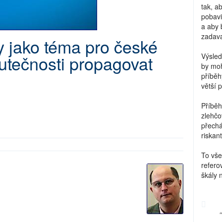
tak, a
pobavi
a aby 
zadava
 jako téma pro české
skutečnosti propagovat
Výsled
by moh
příběh
větší 
Příběh
zlehčo
přechá
riskant
To vše
refero
škály 