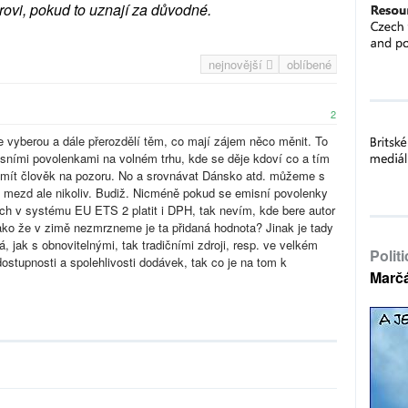
rovi, pokud to uznají za důvodné.
nejnovější
oblíbené
2
 vyberou a dále přerozdělí těm, co mají zájem něco měnit. To
sními povolenkami na volném trhu, kde se děje kdoví co a tím
í mít člověk na pozoru. No a srovnávat Dánsko atd. můžeme s
 mezd ale nikoliv. Budiž. Nicméně pokud se emisní povolenky
ich v systému EU ETS 2 platit i DPH, tak nevím, kde bere autor
ako že v zimě nezmrzneme je ta přidaná hodnota? Jinak je tady
á, jak s obnovitelnými, tak tradičními zdroji, resp. ve velkém
Polit
ostupnosti a spolehlivosti dodávek, tak co je na tom k
Marč