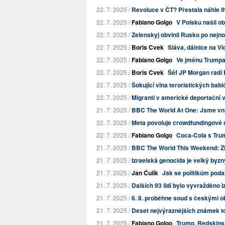
22. 7. 2025 /
Revoluce v ČT? Přestala náhle lh
22. 7. 2025 /
Fabiano Golgo
V Polsku našli ob
22. 7. 2025 /
Zelenskyj obvinil Rusko po nejnov
22. 7. 2025 /
Boris Cvek
Sláva, dálnice na Ví
22. 7. 2025 /
Fabiano Golgo
Ve jménu Trumpa
22. 7. 2025 /
Boris Cvek
Šéf JP Morgan radí 
22. 7. 2025 /
Šokující vlna teroristických babi
22. 7. 2025 /
Migranti v americké deportační vě
21. 7. 2025 /
BBC The World At One: Jsme vním
22. 7. 2025 /
Meta povoluje crowdfundingové r
22. 7. 2025 /
Fabiano Golgo
Coca-Cola s Tru
21. 7. 2025 /
BBC The World This Weekend: Život
21. 7. 2025 /
Izraelská genocida je velký byzn
21. 7. 2025 /
Jan Čulík
Jak se politikům poda
21. 7. 2025 /
Dalších 93 lidí bylo vyvražděno I
21. 7. 2025 /
6. 8. proběhne soud s českými o
21. 7. 2025 /
Deset nejvýraznějších známek to
21. 7. 2025 /
Fabiano Golgo
Trump, Redskins a