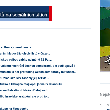
e. Umírají nemluvňata
ním hladovějících civilistů v Gaze...
elskou palbou zabito nejméně 72 Pal...
unismu nechrání českou demokracii, ale podkopává ji
munism is not protecting Czech democracy but under...
Izraelské síly zasáhly její rezide...
Rusko a Ukrajina mají opět jednat v Istanbulu
vání Palestinců lidské důstojnosti...
Nejčt
o izraelské vraždění, ale proti to...
3.
iskuse na Facebooku