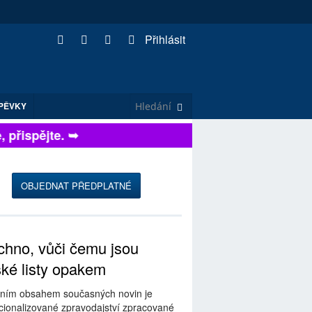
Přihlásit
PĚVKY
řispějte. ➥
OBJEDNAT PŘEDPLATNÉ
hno, vůči čemu jsou
ské listy opakem
ním obsahem současných novin je
ionalizované zpravodajství zpracované