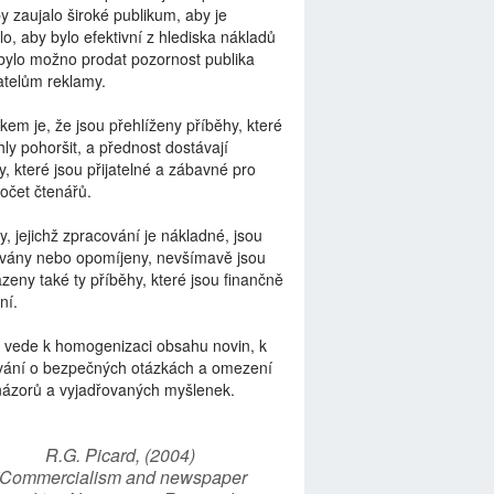
by zaujalo široké publikum, aby je
lo, aby bylo efektivní z hlediska nákladů
bylo možno prodat pozornost publika
telům reklamy.
kem je, že jsou přehlíženy příběhy, které
ly pohoršit, a přednost dostávají
y, které jsou přijatelné a zábavné pro
počet čtenářů.
y, jejichž zpracování je nákladné, jsou
vány nebo opomíjeny, nevšímavě jsou
zeny také ty příběhy, které jsou finančně
ní.
 vede k homogenizaci obsahu novin, k
vání o bezpečných otázkách a omezení
názorů a vyjadřovaných myšlenek.
R.G. Picard, (2004)
“Commercialism and newspaper