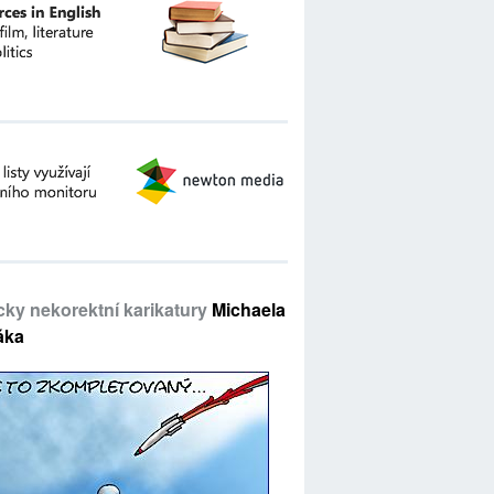
icky nekorektní karikatury
Michaela
áka