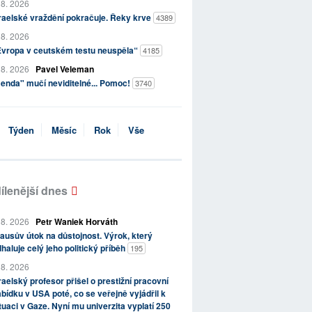
 8. 2026
raelské vraždění pokračuje. Řeky krve
4389
 8. 2026
Evropa v ceutském testu neuspěla“
4185
 8. 2026
Pavel Veleman
enda" mučí neviditelné... Pomoc!
3740
Týden
Měsíc
Rok
Vše
ílenější dnes
 8. 2026
Petr Waniek Horváth
ausův útok na důstojnost. Výrok, který
haluje celý jeho politický příběh
195
 8. 2026
raelský profesor přišel o prestižní pracovní
bídku v USA poté, co se veřejně vyjádřil k
tuaci v Gaze. Nyní mu univerzita vyplatí 250