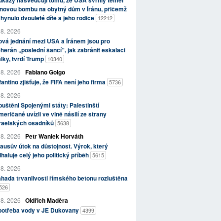
kazy nasvědčují tomu, že USA svrhly téměř
novou bombu na obytný dům v Íránu, přičemž
hynulo dvouleté dítě a jeho rodiče
12212
 8. 2026
vá jednání mezi USA a Íránem jsou pro
herán „poslední šancí“, jak zabránit eskalaci
lky, tvrdí Trump
10340
 8. 2026
Fabiano Golgo
fantino zjišťuje, že FIFA není jeho firma
5736
 8. 2026
uštěni Spojenými státy: Palestinští
eričané uvízli ve vlně násilí ze strany
zraelských osadníků
5638
 8. 2026
Petr Waniek Horváth
ausův útok na důstojnost. Výrok, který
haluje celý jeho politický příběh
5615
 8. 2026
hada trvanlivosti římského betonu rozluštěna
526
 8. 2026
Oldřich Maděra
potřeba vody v JE Dukovany
4399