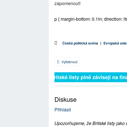
zapomenout!
p { margin-bottom: 0.1in; direction: ltr
Česká politická scéna
|
Evropská unie
Vytisknout
Britské listy plně závisejí na fina
Diskuse
Přihlásit
Upozorňujeme, že Britské listy jako 