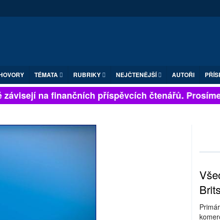
HOVORY
TÉMATA
RUBRIKY
NEJČTENĚJŠÍ
AUTOŘI
PŘÍS
závisejí na finančních příspěvcích čtenářů. Prosíme, p
Všec
Brit
Primár
komerc