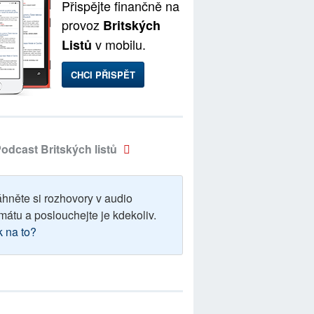
Přispějte finančně na
provoz
Britských
v mobilu.
Listů
CHCI PŘISPĚT
odcast Britských listů
áhněte si rozhovory v audio
mátu a poslouchejte je kdekoliv.
k na to?