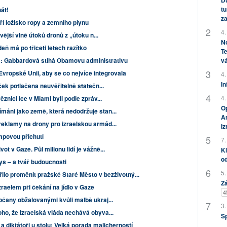
Dů
tu
át!
za
ří ložisko ropy a zemního plynu
4.
ější vlně útoků dronů z „útoku n...
No
deň má po třiceti letech razítko
Te
: Gabbardová stíhá Obamovu administrativu
vá
Evropské Unii, aby se co nejvíce integrovala
4.
In
ček potlačena neuvěřitelně statečn...
4.
znici Ice v Miami byli podle zpráv...
Op
áni jako země, která nedodržuje stan...
Am
eklamy na drony pro izraelskou armád...
i
mpovou příchutí
7.
 v Gaze. Půl milionu lidí je vážně...
Kl
od
ys – a tvář budoucnosti
5.
řilo proměnit pražské Staré Město v bezživotný...
Zá
zraelem při čekání na jídlo v Gaze
4
bčany obžalovanými kvůli malbě ukraj...
3.
ho, že izraelská vláda nechává obyva...
S
 diktátoři u stolu: Velká porada malicherností