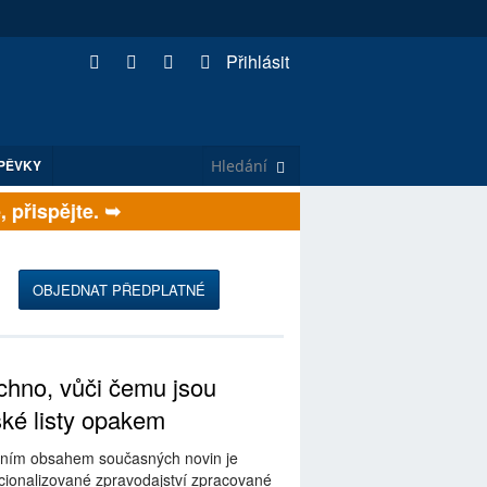
Přihlásit
PĚVKY
řispějte. ➥
OBJEDNAT PŘEDPLATNÉ
hno, vůči čemu jsou
ské listy opakem
ním obsahem současných novin je
ionalizované zpravodajství zpracované