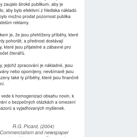
by zaujalo široké publikum, aby je
lo, aby bylo efektivní z hlediska nákladů
bylo možno prodat pozornost publika
telům reklamy.
kem je, že jsou přehlíženy příběhy, které
ly pohoršit, a přednost dostávají
y, které jsou přijatelné a zábavné pro
počet čtenářů.
y, jejichž zpracování je nákladné, jsou
vány nebo opomíjeny, nevšímavě jsou
zeny také ty příběhy, které jsou finančně
ní.
 vede k homogenizaci obsahu novin, k
vání o bezpečných otázkách a omezení
názorů a vyjadřovaných myšlenek.
R.G. Picard, (2004)
“Commercialism and newspaper