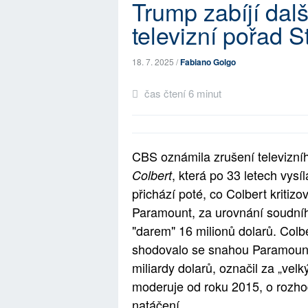
Trump zabíjí dalš
televizní pořad 
18. 7. 2025 /
Fabiano Golgo
čas čtení 6 minut
CBS oznámila zrušení televizn
, která po 33 letech vysí
Colbert
přichází poté, co Colbert kriti
Paramount, za urovnání soudn
"darem" 16 milionů dolarů. Colbe
shodovalo se snahou Paramount
miliardy dolarů, označil za „velk
moderuje od roku 2015, o rozho
natáčení.