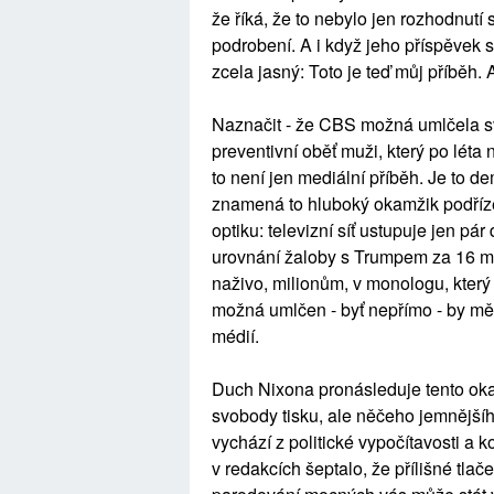
že říká, že to nebylo jen rozhodnutí 
podrobení. A i když jeho příspěvek s
zcela jasný: Toto je teď můj příběh.
Naznačit - že CBS možná umlčela sv
preventivní oběť muži, který po lét
to není jen mediální příběh. Je to de
znamená to hluboký okamžik podřízen
optiku: televizní síť ustupuje jen pár
urovnání žaloby s Trumpem za 16 mili
naživo, milionům, v monologu, který 
možná umlčen - byť nepřímo - by měl
médií.
Duch Nixona pronásleduje tento oka
svobody tisku, ale něčeho jemnější
vychází z politické vypočítavosti a 
v redakcích šeptalo, že přílišné tla