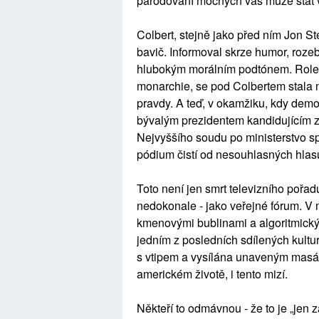
parodování mocných vás může stát v
Colbert, stejně jako před ním Jon St
bavič. Informoval skrze humor, roze
hlubokým morálním podtónem. Role d
monarchie, se pod Colbertem stala
pravdy. A teď, v okamžiku, kdy demo
bývalým prezidentem kandidujícím z
Nejvyššího soudu po ministerstvo sp
pódium čistí od nesouhlasných hlas
Toto není jen smrt televizního pořadu.
nedokonale - jako veřejné fórum. V m
kmenovými bublinami a algoritmický
jedním z posledních sdílených kultur
s vtipem a vysílána unaveným masám. 
americkém životě, i tento mizí.
Někteří to odmávnou - že to je „jen 