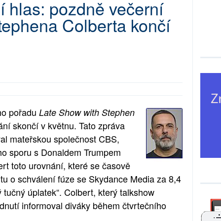
í hlas: pozdně večerní
Stephena Colberta končí
ího pořadu
Late Show with Stephen
lání skončí v květnu. Tato zpráva
zoval mateřskou společnost CBS,
ího sporu s Donaldem Trumpem
rt toto urovnání, které se časově
u o schválení fúze se Skydance Media za 8,4
ý tučný úplatek“. Colbert, který talkshow
dnutí informoval diváky během čtvrtečního