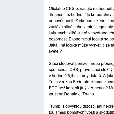
Oficiálně CBS označuje rozhodnutí za
„finanční rozhodnutí“ je korporátní
n
odpovědnosti. Z ekonomického hled
zůstává silná, jeho virální segmenty
kulturních pilířů, které v rozdroben
pozornost. Ekonomická logika se po
Jaká jiná logika může vysvětlit, že t
světel?
Stačí sledovat peníze - nebo přesně
společnost CBS, právě tančí složit
v hodnotě 8,4 miliardy dolarů. A jak
To je v rukou Federální komunikační
FCC než kdokoli jiný v Americe? Muž
zrušení: Donald J. Trump.
Trump, s obvyklou drzostí, ani nepřed
tou směsí pomstychtivosti a škodolib