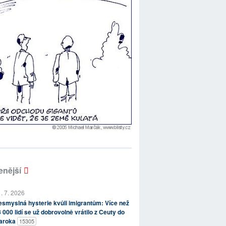
enější
. 7. 2026
smyslná hysterie kvůli imigrantům: Více než
 000 lidí se už dobrovolně vrátilo z Ceuty do
aroka
15305