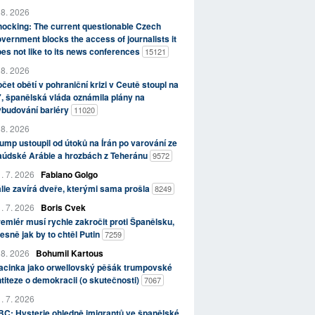
 8. 2026
ocking: The current questionable Czech
vernment blocks the access of journalists it
es not like to its news conferences
15121
 8. 2026
čet obětí v pohraniční krizi v Ceutě stoupl na
, španělská vláda oznámila plány na
ybudování bariéry
11020
 8. 2026
ump ustoupil od útoků na Írán po varování ze
aúdské Arábie a hrozbách z Teheránu
9572
. 7. 2026
Fabiano Golgo
álie zavírá dveře, kterými sama prošla
8249
. 7. 2026
Boris Cvek
emiér musí rychle zakročit proti Španělsku,
esně jak by to chtěl Putin
7259
 8. 2026
Bohumil Kartous
acinka jako orwellovský pěšák trumpovské
titeze o demokracii (o skutečnosti)
7067
. 7. 2026
C: Hysterie ohledně imigrantů ve španělské