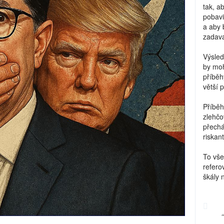
tak, a
pobavi
a aby 
zadava
Výsled
by moh
příběh
větší 
Příběh
zlehčo
přechá
riskant
To vše
refero
škály 