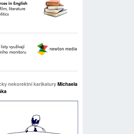
icky nekorektní karikatury
Michaela
áka