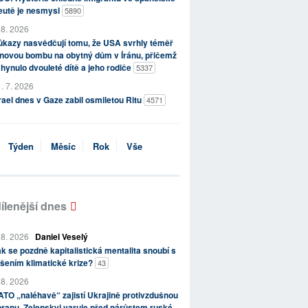
eutě je nesmysl
5890
 8. 2026
kazy nasvědčují tomu, že USA svrhly téměř
novou bombu na obytný dům v Íránu, přičemž
hynulo dvouleté dítě a jeho rodiče
5337
. 7. 2026
rael dnes v Gaze zabil osmiletou Ritu
4571
Týden
Měsíc
Rok
Vše
ílenější dnes
 8. 2026
Daniel Veselý
k se pozdně kapitalistická mentalita snoubí s
šením klimatické krize?
43
 8. 2026
TO „naléhavě“ zajistí Ukrajině protivzdušnou
ranu, Zelenskyj varuje před nárůstem ruské