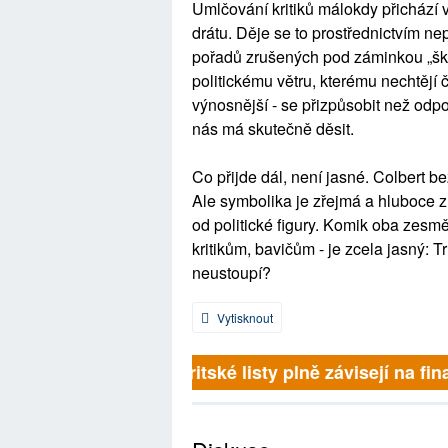
Umlčování kritiků málokdy přichází
drátu. Děje se to prostřednictvím n
pořadů zrušených pod záminkou „škrt
politickému větru, kterému nechtějí 
výnosnější - se přizpůsobit než odpo
nás má skutečně děsit.
Co přijde dál, není jasné. Colbert 
Ale symbolika je zřejmá a hluboce z
od politické figury. Komik oba zesmě
kritikům, bavičům - je zcela jasný: 
neustoupí?
Vytisknout
Britské listy plně závisejí na fina