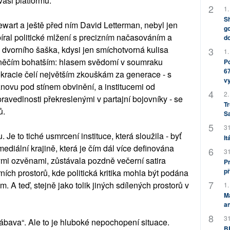
aši platformu.
1.
Sh
ewart a ještě před ním David Letterman, nebyl jen
go
bíral politické mlžení s precizním načasováním a
do
vorního šaška, kdysi jen smíchotvorná kulisa
1.
 něčím bohatším: hlasem svědomí v soumraku
Po
67
kracie čelí největším zkouškám za generace - s
v
novu pod stínem obvinění, a institucemi od
2.
ravedlnosti překreslenými v partajní bojovníky - se
Tr
ů.
S
31
 Je to tiché usmrcení instituce, která sloužila - byť
It
ediální krajině, která je čím dál více definována
31
mi ozvěnami, zůstávala pozdně večerní satira
Pr
př
ních prostorů, kde politická kritika mohla být podána
A teď, stejně jako tolik jiných sdílených prostorů v
1.
M
an
31
zábava“. Ale to je hluboké nepochopení situace.
BB