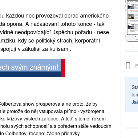
du každou noc provozoval obřad amerického
á opona. A načasování tohoto konce - tak
vidně neodpovídající úspěchu pořadu - nese
žiku, kdy se politický strach, korporátní
 spojují v zákulisí za kulisami.
P
St
for
Ja
Colbertova show prosperovala ne proto, že by
ale protože do něj vstupovala přímo - vyzbrojena
ako křížový výslech žalobce. A teď, s téměř rokem
cholu svých schopností a s pořadem stále vedoucím
lo Colbertovi řečeno: žádné přídavky.