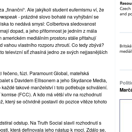
 „finanční“. Ale jakýkoli student eufemismu ví, že
ewspeak -
prázdné slovo bohaté na vyhýbání se
iska to nedává smysl: Colbertova sledovanost
 mají dopad, a jeho přítomnost je jedním z mála
ém americkém mediálním prostoru stále přitahují
d vahou vlastního rozporu zhroutí. Co tedy zbývá?
ato televizní síť zhasíná jedno ze svých nejjasnějších
ji řečeno, fúzi. Paramount Global, mateřská
ý balet s Davidem Ellisonem a jeho Skydance Media,
Polit
o každé takové manželství i toto potřebuje schválení.
Marč
 komise (FCC). A kdo má větší vliv na rozhodnutí
, který se očividně postavil do pozice vítěze tohoto
stíral odstup. Na Truth Social slavil rozhodnutí s
osti, která definovala jeho nástup k moci. Zdálo se,