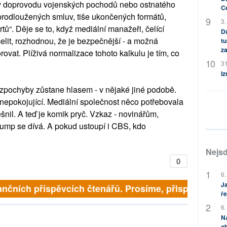
 v doprovodu vojenských pochodů nebo ostnatého
C
eprodloužených smluv, tiše ukončených formátů,
3.
ů“. Děje se to, když mediální manažeři, čelící
Dů
čelit, rozhodnou, že je bezpečnější - a možná
tu
za
rovat. Plíživá normalizace tohoto kalkulu je tím, co
31
Iz
bezpochyby zůstane hlasem - v nějaké jiné podobě.
nepokojující. Mediální společnost něco potřebovala
šnil. A teď je komik pryč. Vzkaz - novinářům,
Trump se dívá. A pokud ustoupí i CBS, kdo
Nejsd
0
6.
Ja
nčních příspěvcích čtenářů. Prosíme, přispějte. ➥
ře
6.
NA
ob