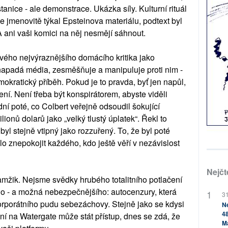
stanice - ale demonstrace. Ukázka síly. Kulturní rituál
e jmenovitě týkal Epsteinova materiálu, podtext byl
 A ani vaši komici na něj nesmějí sáhnout.
ého nejvýraznějšího domácího kritika jako
a napadá média, zesměšňuje a manipuluje proti nim -
mokratický příběh. Pokud je to pravda, byť jen napůl,
í. Není třeba být konspirátorem, abyste viděli
 dní poté, co Colbert veřejně odsoudil šokující
onů dolarů jako „velký tlustý úplatek“. Řekl to
byl stejně vtipný jako rozzuřený. To, že byl poté
o znepokojit každého, kdo ještě věří v nezávislost
Nejčt
mžik. Nejsme svědky hrubého totalitního potlačení
ho - a možná nebezpečnějšího: autocenzury, která
31
korporátního pudu sebezáchovy. Stejně jako se kdysi
Ne
48
čení na Watergate může stát přístup, dnes se zdá, že
M