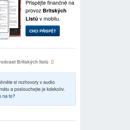
Přispějte finančně na
provoz
Britských
v mobilu.
Listů
CHCI PŘISPĚT
odcast Britských listů
áhněte si rozhovory v audio
mátu a poslouchejte je kdekoliv.
k na to?