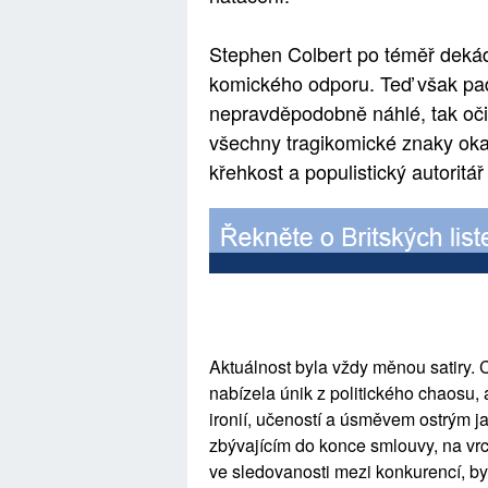
Stephen Colbert po téměř deká
komického odporu. Teď však pad
nepravděpodobně náhlé, tak oči
všechny tragikomické znaky okam
křehkost a populistický autoritář
Aktuálnost byla vždy měnou satiry. 
nabízela únik z politického chaosu, 
ironií, učeností a úsměvem ostrým j
zbývajícím do konce smlouvy, na vr
ve sledovanosti mezi konkurencí, by