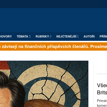
HOVORY
TÉMATA
RUBRIKY
NEJČTENĚJŠÍ
AUTOŘI
PŘÍS
ávisejí na finančních příspěvcích čtenářů. Prosíme, p
Všec
Brit
Primár
komerc