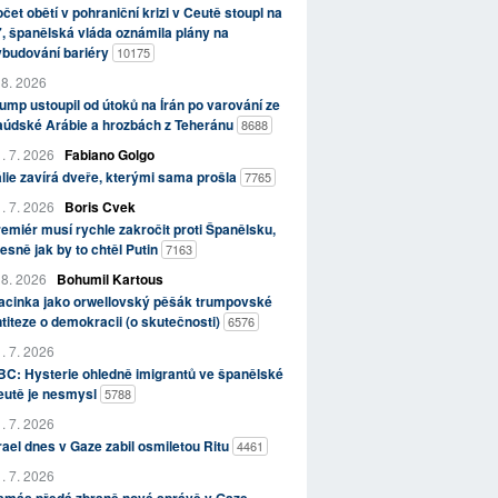
čet obětí v pohraniční krizi v Ceutě stoupl na
, španělská vláda oznámila plány na
ybudování bariéry
10175
 8. 2026
ump ustoupil od útoků na Írán po varování ze
aúdské Arábie a hrozbách z Teheránu
8688
. 7. 2026
Fabiano Golgo
álie zavírá dveře, kterými sama prošla
7765
. 7. 2026
Boris Cvek
emiér musí rychle zakročit proti Španělsku,
esně jak by to chtěl Putin
7163
 8. 2026
Bohumil Kartous
acinka jako orwellovský pěšák trumpovské
titeze o demokracii (o skutečnosti)
6576
. 7. 2026
C: Hysterie ohledně imigrantů ve španělské
eutě je nesmysl
5788
. 7. 2026
rael dnes v Gaze zabil osmiletou Ritu
4461
. 7. 2026
amás předá zbraně nové správě v Gaze,