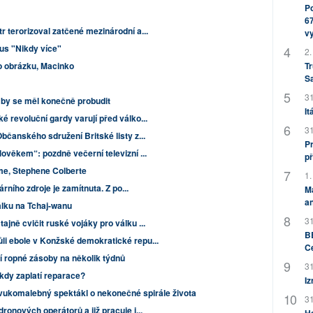
Po
67
r terorizoval zatčené mezinárodní a...
v
us "Nikdy více"
2.
Tr
to obrázku, Macinko
S
31
by se měl konečně probudit
It
é revoluční gardy varují před válko...
31
bčanského sdružení Britské listy z...
Pr
ověkem“: pozdně večerní televizní ...
př
e, Stephene Colberte
1.
árního zdroje je zamítnuta. Z po...
M
an
álku na Tchaj-wanu
31
jně cvičit ruské vojáky pro válku ...
BB
li ebole v Konžské demokratické repu...
C
 ropné zásoby na několik týdnů
31
kdy zaplatí reparace?
Iz
ukomalebný spektákl o nekonečné spirále života
31
ronových operátorů a již pracuje i...
H