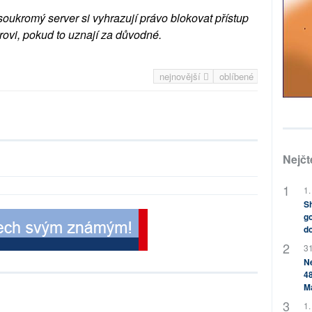
soukromý server si vyhrazují právo blokovat přístup
rovi, pokud to uznají za důvodné.
nejnovější
oblíbené
Nejčt
1.
Sh
go
do
31
Ne
48
M
1.