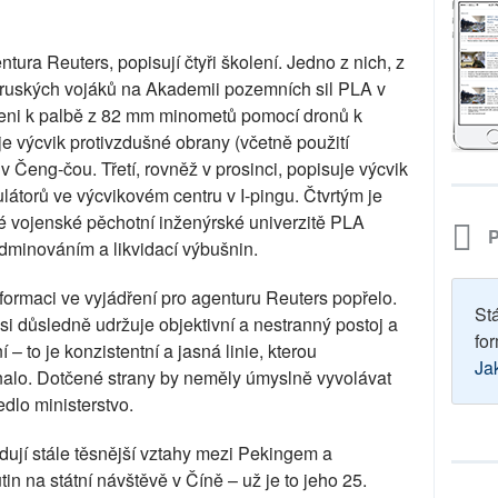
entura Reuters, popisují čtyři školení. Jedno z nich, z
0 ruských vojáků na Akademii pozemních sil PLA v
ičeni k palbě z 82 mm minometů pomocí dronů k
uje výcvik protivzdušné obrany (včetně použití
í v Čeng-čou. Třetí, rovněž v prosinci, popisuje výcvik
látorů ve výcvikovém centru v I-pingu. Čtvrtým je
é vojenské pěchotní inženýrské univerzitě PLA
P
dminováním a likvidací výbušnin.
nformaci ve vyjádření pro agenturu Reuters popřelo.
St
 si důsledně udržuje objektivní a nestranný postoj a
for
– to je konzistentní a jasná linie, kterou
Ja
alo. Dotčené strany by neměly úmyslně vyvolávat
edlo ministerstvo.
ují stále těsnější vztahy mezi Pekingem a
in na státní návštěvě v Číně – už je to jeho 25.