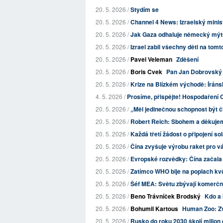
20. 5. 2026 /
Stydím se
20. 5. 2026 /
Channel 4 News: Izraelský minist
20. 5. 2026 /
Jak Gaza odhaluje německý mýt
20. 5. 2026 /
Izrael zabil všechny děti na tom
20. 5. 2026 /
Pavel Veleman
Zděšení
20. 5. 2026 /
Boris Cvek
Pan Jan Dobrovský 
20. 5. 2026 /
Krize na Blízkém východě: Íránsk
4. 5. 2026 /
Prosíme, přispějte! Hospodaření O
20. 5. 2026 /
„Měl jedinečnou schopnost být čl
20. 5. 2026 /
Robert Reich: Sbohem a děkujem
20. 5. 2026 /
Každá třetí žádost o připojení sol
20. 5. 2026 /
Čína zvyšuje výrobu raket pro v
20. 5. 2026 /
Evropské rozvědky: Čína začala ta
20. 5. 2026 /
Zatímco WHO bije na poplach kvů
20. 5. 2026 /
Šéf MEA: Světu zbývají komerční
20. 5. 2026 /
Beno Trávníček Brodský
Kdo a 
20. 5. 2026 /
Bohumil Kartous
Human Zoo: Zv
20. 5. 2026 /
Rusko do roku 2030 školí milion d