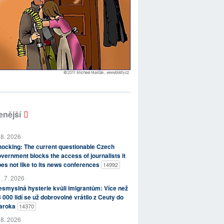
enější
 8. 2026
ocking: The current questionable Czech
vernment blocks the access of journalists it
es not like to its news conferences
14992
. 7. 2026
smyslná hysterie kvůli imigrantům: Více než
 000 lidí se už dobrovolně vrátilo z Ceuty do
aroka
14370
 8. 2026