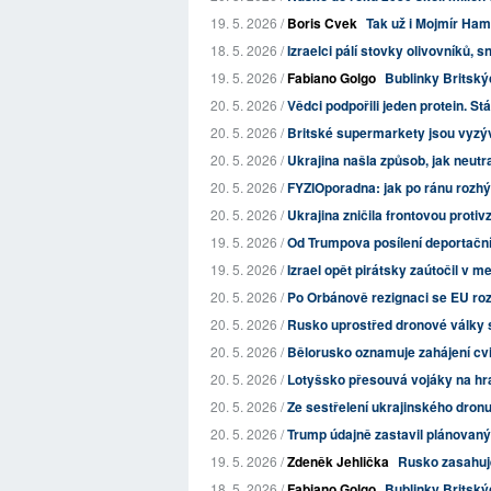
19. 5. 2026 /
Boris Cvek
Tak už i Mojmír Ham
18. 5. 2026 /
Izraelci pálí stovky olivovníků, s
19. 5. 2026 /
Fabiano Golgo
Bublinky Britskýc
20. 5. 2026 /
Vědci podpořili jeden protein. Stá
20. 5. 2026 /
Britské supermarkety jsou vyzýv
20. 5. 2026 /
Ukrajina našla způsob, jak neutra
20. 5. 2026 /
FYZIOporadna: jak po ránu rozhýb
20. 5. 2026 /
Ukrajina zničila frontovou protiv
19. 5. 2026 /
Od Trumpova posílení deportační
19. 5. 2026 /
Izrael opět pirátsky zaútočil v 
20. 5. 2026 /
Po Orbánově rezignaci se EU rozh
20. 5. 2026 /
Rusko uprostřed dronové války 
20. 5. 2026 /
Bělorusko oznamuje zahájení cvič
20. 5. 2026 /
Lotyšsko přesouvá vojáky na hra
20. 5. 2026 /
Ze sestřelení ukrajinského dron
20. 5. 2026 /
Trump údajně zastavil plánovaný
19. 5. 2026 /
Zdeněk Jehlička
Rusko zasahuje
18. 5. 2026 /
Fabiano Golgo
Bublinky Britskýc