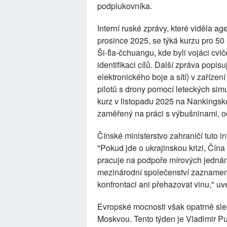
podplukovníka.
Interní ruské zprávy, které viděla ag
prosince 2025, se týká kurzu pro 5
Ši-ťia-čchuangu, kde byli vojáci cv
identifikaci cílů. Další zpráva popis
elektronického boje a sítí) v zařízen
pilotů s drony pomocí leteckých simu
kurz v listopadu 2025 na Nankingsk
zaměřený na práci s výbušninami, o
Čínské ministerstvo zahraničí tuto i
"Pokud jde o ukrajinskou krizi, Čína
pracuje na podpoře mírových jednání 
mezinárodní společenství zaznamen
konfrontaci ani přehazovat vinu," uv
Evropské mocnosti však opatrně sled
Moskvou. Tento týden je Vladimir Put