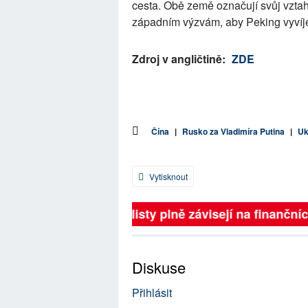
cesta. Obě země označují svůj vztah
západním výzvám, aby Peking vyvíjel
Zdroj v angličtině:
ZDE
Čína
|
Rusko za Vladimíra Putina
|
Uk
Vytisknout
Britské listy plně závisejí na fina
Diskuse
Přihlásit