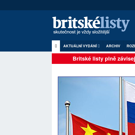
AKTUÁLNÍ VYDÁNÍ
ARCHIV
ROZ
Britské listy plně závisejí