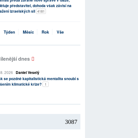
ěluje představitel, dohoda však závisí na
ažení izraelských sil
4181
Týden
Měsíc
Rok
Vše
ílenější dnes
 8. 2026
Daniel Veselý
k se pozdně kapitalistická mentalita snoubí s
šením klimatické krize?
1
3087