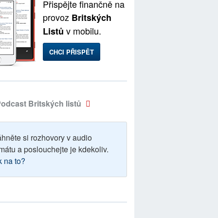
Přispějte finančně na
provoz
Britských
v mobilu.
Listů
CHCI PŘISPĚT
odcast Britských listů
áhněte si rozhovory v audio
mátu a poslouchejte je kdekoliv.
k na to?