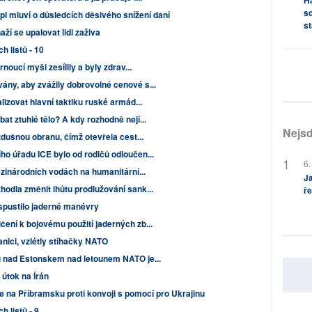
sd
pl mluví o důsledcích děsivého snížení daní
st
naží se upalovat lidi zaživa
h listů - 10
rnoucí myši zesílily a byly zdrav...
ány, aby zvážily dobrovolné cenové s...
lizovat hlavní taktiku ruské armád...
at ztuhlé tělo? A kdy rozhodně nejí...
Nejsd
zdušnou obranu, čímž otevřela cest...
ho úřadu ICE bylo od rodičů odloučen...
6.
mezinárodních vodách na humanitární...
Ja
odla změnit lhůtu prodlužování sank...
ře
spustilo jaderné manévry
ení k bojovému použití jaderných zb...
nici, vzlétly stíhačky NATO
u nad Estonskem nad letounem NATO je...
 útok na Írán
 na Příbramsku proti konvoji s pomocí pro Ukrajinu
h listů - 9