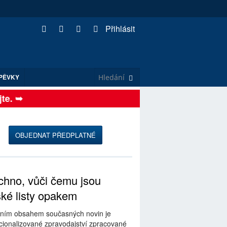
Přihlásit
PĚVKY
. ➥
OBJEDNAT PŘEDPLATNÉ
hno, vůči čemu jsou
ské listy opakem
ním obsahem současných novin je
ionalizované zpravodajství zpracované