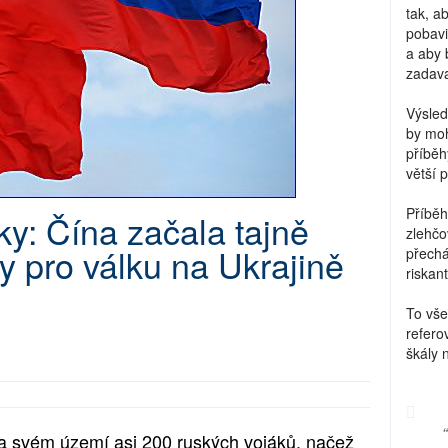
tak, a
pobavi
a aby 
zadava
Výsled
by moh
příběh
větší 
Příběh
y: Čína začala tajně
zlehčo
ky pro válku na Ukrajině
přechá
riskant
To vše
refero
škály 
na svém území asi 200 ruských vojáků, načež