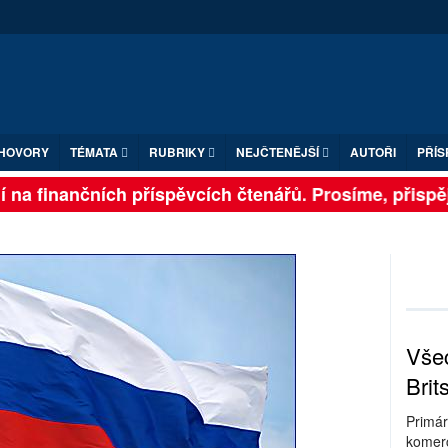
HOVORY
TÉMATA
RUBRIKY
NEJČTENĚJŠÍ
AUTOŘI
PŘÍS
 na finančních příspěvcích čtenářů. Prosíme, přispějte
Všec
Brit
Primár
komerc