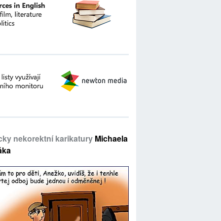
icky nekorektní karikatury
Michaela
áka