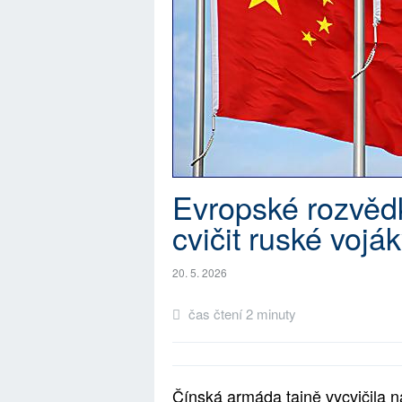
Evropské rozvědk
cvičit ruské vojá
20. 5. 2026
čas čtení 2 minuty
Čínská armáda tajně vycvičila 