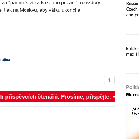
 za "partnerství za každého počasí", navzdory
 tlak na Moskvu, aby válku ukončila.
rajina
1
Polit
Marč
nčních příspěvcích čtenářů. Prosíme, přispějte. ➥