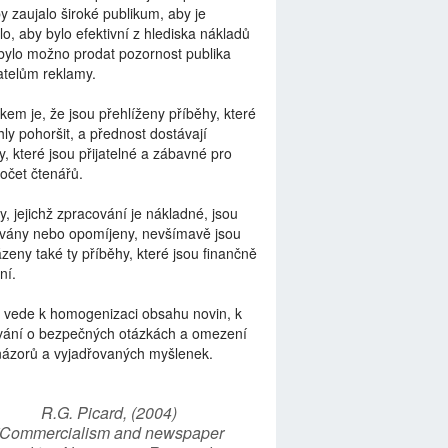
by zaujalo široké publikum, aby je
lo, aby bylo efektivní z hlediska nákladů
bylo možno prodat pozornost publika
telům reklamy.
kem je, že jsou přehlíženy příběhy, které
ly pohoršit, a přednost dostávají
y, které jsou přijatelné a zábavné pro
počet čtenářů.
y, jejichž zpracování je nákladné, jsou
vány nebo opomíjeny, nevšímavě jsou
zeny také ty příběhy, které jsou finančně
ní.
 vede k homogenizaci obsahu novin, k
vání o bezpečných otázkách a omezení
názorů a vyjadřovaných myšlenek.
R.G. Picard, (2004)
“Commercialism and newspaper