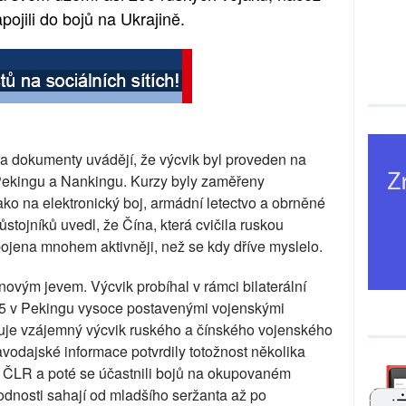
apojili do bojů na Ukrajině.
 a dokumenty uvádějí, že výcvik byl proveden na
 Pekingu a Nankingu. Kurzy byly zaměřeny
ako na elektronický boj, armádní letectvo a obrněné
stojníků uvedl, že Čína, která cvičila ruskou
ojena mnohem aktivněji, než se kdy dříve myslelo.
novým jevem. Výcvik probíhal v rámci bilaterální
5 v Pekingu vysoce postavenými vojenskými
uje vzájemný výcvik ruského a čínského vojenského
vodajské informace potvrdily totožnost několika
i v ČLR a poté se účastnili bojů na okupovaném
hodnosti sahají od mladšího seržanta až po