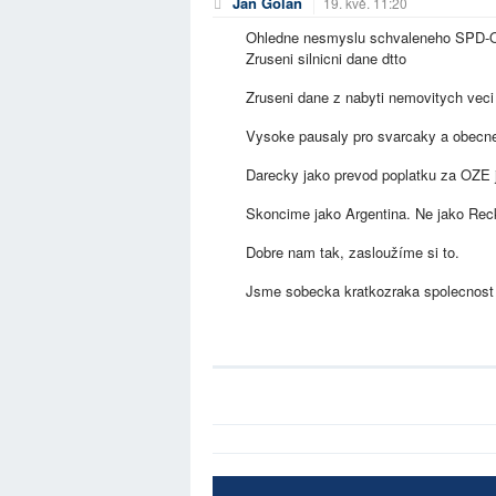
Jan Goláň
19. kvě. 11:20
Ohledne nesmyslu schvaleneho SPD-O
Zruseni silnicni dane dtto
Zruseni dane z nabyti nemovitych veci
Vysoke pausaly pro svarcaky a obecne 
Darecky jako prevod poplatku za OZE j
Skoncime jako Argentina. Ne jako Reck
Dobre nam tak, zasloužíme si to.
Jsme sobecka kratkozraka spolecnost