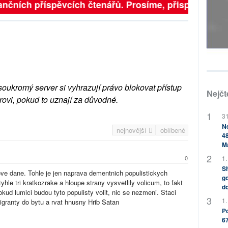
nčních příspěvcích čtenářů. Prosíme, přispějte. ➥
soukromý server si vyhrazují právo blokovat přístup
Nejčt
rovi, pokud to uznají za důvodné.
31
Ne
nejnovější
oblíbené
48
M
1.
0
Sh
ove dane. Tohle je jen naprava dementnich populistickych
go
yhle tri kratkozrake a hloupe strany vysvetlily volicum, to fakt
do
ud lumici budou tyto populisty volit, nic se nezmeni. Staci
1.
igranty do bytu a rvat hnusny Hrib Satan
Po
67