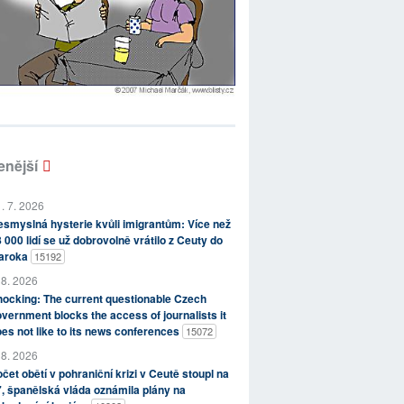
enější
. 7. 2026
smyslná hysterie kvůli imigrantům: Více než
 000 lidí se už dobrovolně vrátilo z Ceuty do
aroka
15192
 8. 2026
ocking: The current questionable Czech
vernment blocks the access of journalists it
es not like to its news conferences
15072
 8. 2026
čet obětí v pohraniční krizi v Ceutě stoupl na
, španělská vláda oznámila plány na