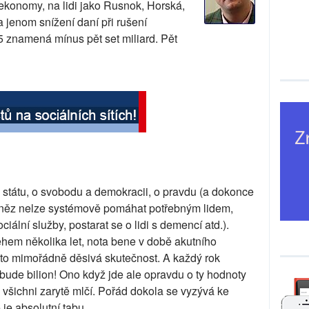
ekonomy, na lidi jako Rusnok, Horská,
 jenom snížení daní při rušení
 znamená mínus pět set miliard. Pět
 státu, o svobodu a demokracii, o pravdu (a dokonce
peněz nelze systémově pomáhat potřebným lidem,
ciální služby, postarat se o lidi s demencí atd.).
během několika let, nota bene v době akutního
 to mimořádně děsivá skutečnost. A každý rok
o bude bilion! Ono když jde ale opravdu o ty hodnoty
 všichni zarytě mlčí. Pořád dokola se vyzývá ke
 je absolutní tabu.