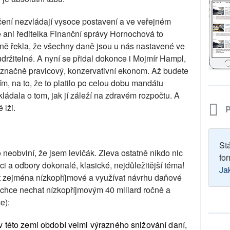
čení nezvládají vysoce postavení a ve veřejném
 ani ředitelka Finanční správy Hornochová to
jně řekla, že všechny daně jsou u nás nastavené ve
držitelné. A nyní se přidal dokonce i Mojmír Hampl,
označně pravicový, konzervativní ekonom. Až budete
sím, na to, že to platilo po celou dobu mandátu
kládala o tom, jak jí záleží na zdravém rozpočtu. A
 lži.
P
St
neobviní, že jsem levičák. Zleva ostatně nikdo nic
for
ici a odbory dokonalé, klasické, nejdůležitější téma!
Ja
t zejména nízkopříjmové a využívat návrhu daňové
erá chce nechat nízkopříjmovým 40 miliard ročně a
e):
v této zemi období velmi výrazného snižování daní,