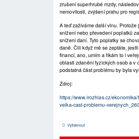
zrušení superhrubé mzdy, následova
nemovitosti, zvýšení prahu pro regi
A teď zažíváme další vlnu. Protože 
snížení nebo převedení poplatků za 
snížení daní. Tyto poplatky se chova
daně. Čili když mě se zeptáte, jestl
financí, ano, umím a říkám to i veře
oblasti zdanění fyzických osob a v 
podstatná část problému by byla vy
Zdroj:
https://www.irozhlas.cz/ekonomika/
velka-cast-problemu-verejnych_26
Vytisknout