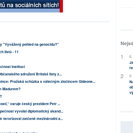
Nejsd
hy "Vyvážený pohled na genocidu?"
h listů - 11
6.
Ja
čnost institucí
ře
bčanského sdružení Britské listy z...
6.
mince: Pražská schůzka s válečným zločincem Gideone...
NA
ob
ím Madurem?
v
d?
stí,“ varuje český prezident Petr ...
zpečnost vyvolal diplomatický skand...
r terorizoval zatčené mezinárodní a...