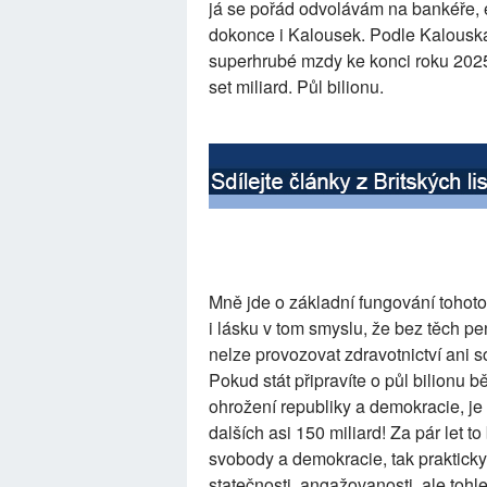
já se pořád odvolávám na bankéře, 
dokonce i Kalousek. Podle Kalouska
superhrubé mzdy ke konci roku 2025
set miliard. Půl bilionu.
Mně jde o základní fungování tohoto
i lásku v tom smyslu, že bez těch 
nelze provozovat zdravotnictví ani so
Pokud stát připravíte o půl bilionu 
ohrožení republiky a demokracie, je
dalších asi 150 miliard! Za pár let t
svobody a demokracie, tak prakticky
statečnosti, angažovanosti, ale tohle