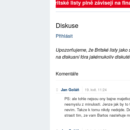
Britské listy plně závisejí na fina
Diskuse
Přihlásit
Upozorňujeme, že Britské listy jako 
na diskusní fóra jakémukoliv diskuté
Komentáře
Jan Goláň
19. kvě. 11:24
PS: ale tohle nejsou ony bajne majetk
nesmyslu z minulosti. Jenze jak by to t
nevim. Takze k tomu nikdy nedojde. Dok
strasit tim, ze vam Bartos nastehuje m