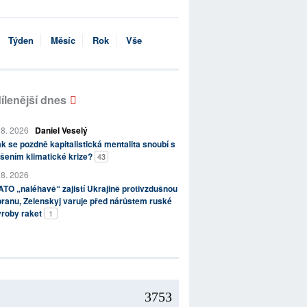
Týden
Měsíc
Rok
Vše
ílenější dnes
 8. 2026
Daniel Veselý
k se pozdně kapitalistická mentalita snoubí s
šením klimatické krize?
43
 8. 2026
TO „naléhavě“ zajistí Ukrajině protivzdušnou
ranu, Zelenskyj varuje před nárůstem ruské
ýroby raket
1
3753