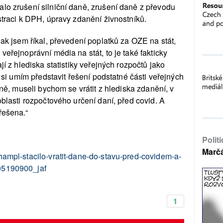
lo zrušení silniční daně, zrušení daně z převodu
straci k DPH, úpravy zdanění živnostníků.
jak jsem říkal, převedení poplatků za OZE na stát,
veřejnoprávní média na stát, to je také fakticky
jí z hlediska statistiky veřejných rozpočtů jako
i si umím představit řešení podstatné části veřejných
jně, museli bychom se vrátit z hlediska zdanění, v
oblasti rozpočtového určení daní, před covid. A
řešena.“
Polit
Marč
hampl-stacilo-vratit-dane-do-stavu-pred-covidem-a-
05190900_jaf
1