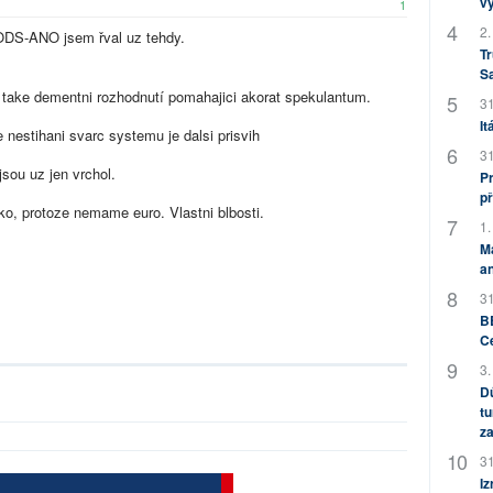
v
1
2.
DS-ANO jsem řval uz tehdy.
Tr
S
 take dementni rozhodnutí pomahajici akorat spekulantum.
31
It
nestihani svarc systemu je dalsi prisvih
31
sou uz jen vrchol.
Pr
př
o, protoze nemame euro. Vlastni blbosti.
1.
M
an
31
BB
C
3.
Dů
tu
za
31
Iz