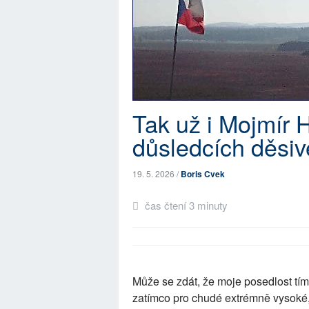
Tak už i Mojmír 
důsledcích děsiv
19. 5. 2026 /
Boris Cvek
čas čtení 3 minuty
Může se zdát, že moje posedlost tí
zatímco pro chudé extrémně vysoké, 