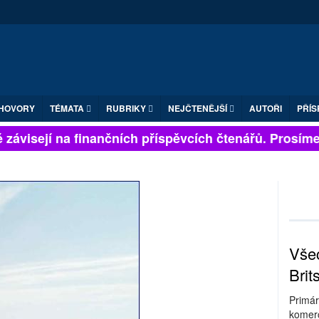
HOVORY
TÉMATA
RUBRIKY
NEJČTENĚJŠÍ
AUTOŘI
PŘÍS
závisejí na finančních příspěvcích čtenářů. Prosíme, p
Všec
Brit
Primár
komerc