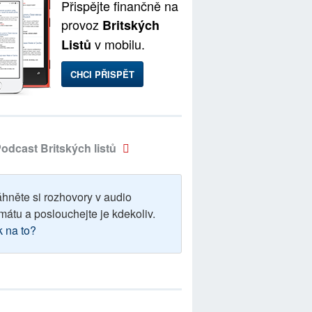
Přispějte finančně na
provoz
Britských
v mobilu.
Listů
CHCI PŘISPĚT
odcast Britských listů
áhněte si rozhovory v audio
mátu a poslouchejte je kdekoliv.
k na to?