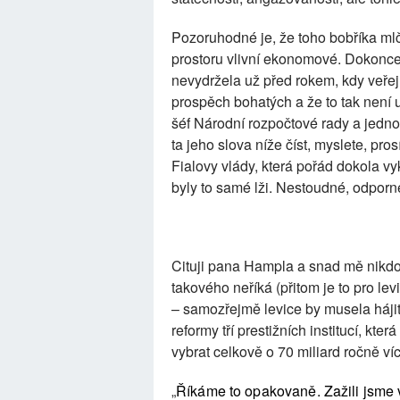
Pozoruhodné je, že toho bobříka ml
prostoru vlivní ekonomové. Dokonce
nevydržela už před rokem, kdy veře
prospěch bohatých a že to tak není u
šéf Národní rozpočtové rady a jedn
ta jeho slova níže číst, myslete, pro
Fialovy vlády, která pořád dokola vy
byly to samé lži. Nestoudné, odporné
Cituji pana Hampla a snad mě nikdo 
takového neříká (přitom je to pro lev
– samozřejmě levice by musela háji
reformy tří prestižních institucí, kt
vybrat celkově o 70 miliard ročně víc
„
Říkáme to opakovaně. Zažili jsme 