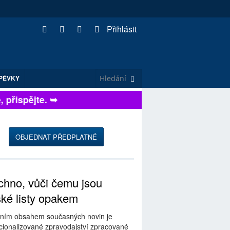
Přihlásit
PĚVKY
řispějte. ➥
OBJEDNAT PŘEDPLATNÉ
hno, vůči čemu jsou
ské listy opakem
ním obsahem současných novin je
ionalizované zpravodajství zpracované