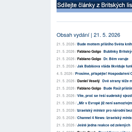
Obsah vydání | 21. 5. 2026
21. 5. 2026 /
Bude mottem příštího Světa kni
21. 5. 2026 /
Fabiano Golgo
Bublinky Britskýc
21. 5. 2026 /
Fabiano Golgo
Dr. Bém varuje
21. 5. 2026 /
Jak Babišova vláda likviduje funk
4. 5. 2026 /
Prosíme, přispějte! Hospodaření O
21. 5. 2026 /
Daniel Veselý
Dvě strany téže 
21. 5. 2026 /
Fabiano Golgo
Bude Raúl příšt
21. 5. 2026 /
Víte, proč se řeší sudetský sjez
21. 5. 2026 /
„Mír v Evropě již není samozřejmo
21. 5. 2026 /
Izraelský ministr pro národní be
20. 5. 2026 /
Channel 4 News: Izraelský minist
21. 5. 2026 /
Ještě jedna reakce od zelených