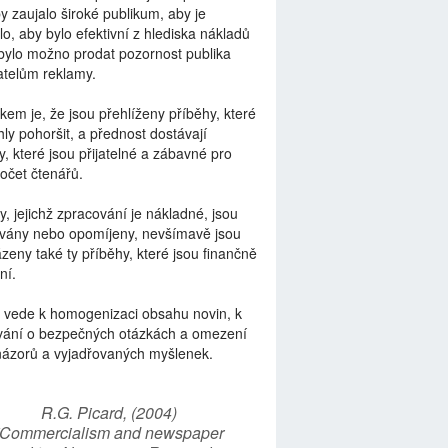
by zaujalo široké publikum, aby je
lo, aby bylo efektivní z hlediska nákladů
bylo možno prodat pozornost publika
telům reklamy.
kem je, že jsou přehlíženy příběhy, které
ly pohoršit, a přednost dostávají
y, které jsou přijatelné a zábavné pro
počet čtenářů.
y, jejichž zpracování je nákladné, jsou
vány nebo opomíjeny, nevšímavě jsou
zeny také ty příběhy, které jsou finančně
ní.
 vede k homogenizaci obsahu novin, k
vání o bezpečných otázkách a omezení
názorů a vyjadřovaných myšlenek.
R.G. Picard, (2004)
“Commercialism and newspaper