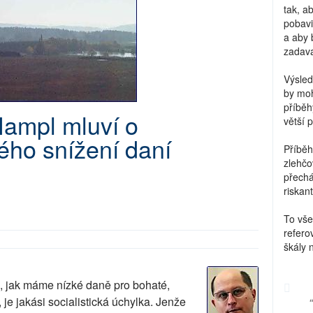
tak, a
pobavi
a aby 
zadava
Výsled
by moh
příběh
Hampl mluví o
větší 
ého snížení daní
Příběh
zlehčo
přechá
riskant
To vše
refero
škály 
m, jak máme nízké daně pro bohaté,
je jakási socialistická úchylka. Jenže