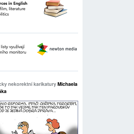
icky nekorektní karikatury
Michaela
áka