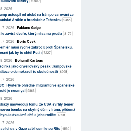
ybudování bariéry
10902
 8. 2026
ump ustoupil od útoků na Írán po varování ze
aúdské Arábie a hrozbách z Teheránu
9455
. 7. 2026
Fabiano Golgo
álie zavírá dveře, kterými sama prošla
8179
. 7. 2026
Boris Cvek
emiér musí rychle zakročit proti Španělsku,
esně jak by to chtěl Putin
7227
 8. 2026
Bohumil Kartous
acinka jako orwellovský pěšák trumpovské
titeze o demokracii (o skutečnosti)
6995
. 7. 2026
C: Hysterie ohledně imigrantů ve španělské
eutě je nesmysl
5863
 8. 2026
kazy nasvědčují tomu, že USA svrhly téměř
novou bombu na obytný dům v Íránu, přičemž
hynulo dvouleté dítě a jeho rodiče
4898
. 7. 2026
rael dnes v Gaze zabil osmiletou Ritu
4530