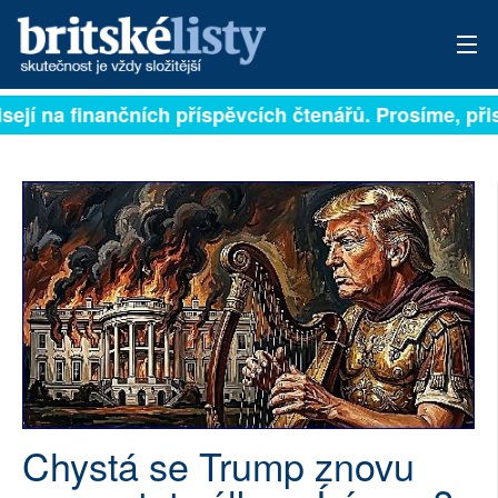
sejí na finančních příspěvcích čtenářů. Prosíme, přisp
PŘIHLÁSIT
AKTUÁLNÍ VYDÁNÍ
ARCHIV
ROZHOVORY
TÉMATA
NEJČTENĚJŠÍ ZA 7 DNÍ
AUTOŘI
Chystá se Trump znovu
PŘÍSPĚVKY NA PROVOZ