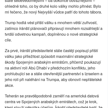
stále sebevědomějšími – ba dokonce odvážnějšími –
ohledně toho, co by druhé kolo války mohlo přinést. Bylo
mi řečeno, že nový Nejvyšší vůdce patří do tohoto tábora.
Trump hodlá vést příští válku s mnohem větší zuřivostí,
zatímco íránští plánovači připravují mnohem rozsáhlejší a
tvrdší odvetnou kampaň, doplněnou o nové strategické
cíle.
Za prvé, íránští představitelé stále častěji popisují příští
válku jako příležitost způsobit maximální strategické
škody Spojeným arabským emirátům, přičemž poukazují
na aktivní roli Abú Dhabí v předchozím konfliktu, jeho
prohlubující se a stále otevřenější partnerství s Izraelem a
jeho roli při naléhání na Trumpa, aby obnovil nepřátelské
akce.
Teherán se pravděpodobně zaměří na americká datová
centra ve Spojených arabských emirátech, což je krok,
který slouží několika účelům. Íránští představitelé tvrdí, že