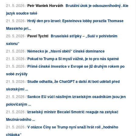
21. 5. 2026 /
Petr Waniek Horváth
Brutální útok je odsouzeníhodný. Ale
jazyk soudce také
21. 5. 2026 /
Hrdý den pro Izrael: Epsteinova lobby porazila Thomase
Massieho pri...
20. 5. 2026 /
Pavel Tychtl
Bruselské střípky – „Suši v pohřebním
salonu“
21. 5. 2026 /
Německo je „hlavní obětí“ čínské dominance
21. 5. 2026 /
Pokud to Trump a Si myslí vážně, je to pro nás špatné
21. 5. 2026 /
Přímé čínské investice v Evropě se již druhým rokem po
sobě zvýšily
21. 5. 2026 /
Studie odhalila, že ChatGPT a další AI boti udělali před
skotskými ...
21. 5. 2026 /
Sankce EU vůči násilným izraelským osadníkům jsou jen
polovičatým ...
21. 5. 2026 /
Izraelský ministr Becalel Smotrič reaguje na zatykač
Mezinárodního ...
21. 5. 2026 /
V otázce Číny se Trump nyní snaží hrát roli „hodného
chlápka“