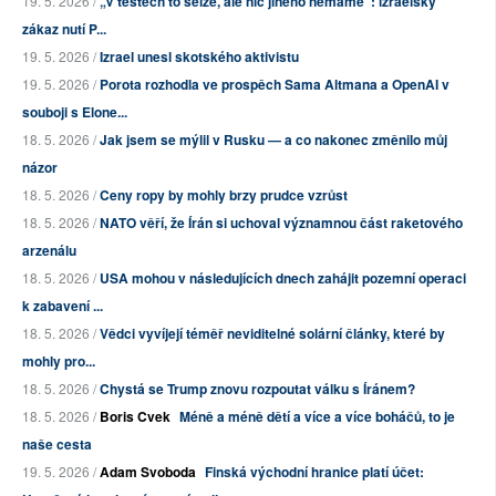
19. 5. 2026 /
„V testech to selže, ale nic jiného nemáme“: izraelský
zákaz nutí P...
19. 5. 2026 /
Izrael unesl skotského aktivistu
19. 5. 2026 /
Porota rozhodla ve prospěch Sama Altmana a OpenAI v
souboji s Elone...
18. 5. 2026 /
Jak jsem se mýlil v Rusku — a co nakonec změnilo můj
názor
18. 5. 2026 /
Ceny ropy by mohly brzy prudce vzrůst
18. 5. 2026 /
NATO věří, že Írán si uchoval významnou část raketového
arzenálu
18. 5. 2026 /
USA mohou v následujících dnech zahájit pozemní operaci
k zabavení ...
18. 5. 2026 /
Vědci vyvíjejí téměř neviditelné solární články, které by
mohly pro...
18. 5. 2026 /
Chystá se Trump znovu rozpoutat válku s Íránem?
18. 5. 2026 /
Boris Cvek
Méně a méně dětí a více a více boháčů, to je
naše cesta
19. 5. 2026 /
Adam Svoboda
Finská východní hranice platí účet: