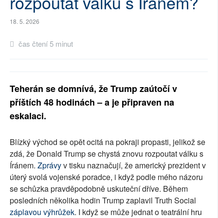
rozpoutat válku s Íránem?
SOCIÁLNÍ SÍTĚ
18. 5. 2026
RUBRIKY
čas čtení 5 minut
PLNÁ VERZE STRÁNEK
Teherán se domnívá, že Trump zaútočí v
příštích 48 hodinách – a je připraven na
eskalaci.
Blízký východ se opět ocitá na pokraji propasti, jelikož se
zdá, že Donald Trump se chystá znovu rozpoutat válku s
Íránem.
Zprávy
v tisku naznačují, že americký prezident v
úterý svolá vojenské poradce, i když podle mého názoru
se schůzka pravděpodobně uskuteční dříve. Během
posledních několika hodin Trump zaplavil Truth Social
záplavou
výhrůžek
. I když se může jednat o teatrální hru