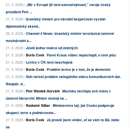
21. 5. 2026 /
„Mír v Evropě již není samozřejmostí,“ varuje český
prezident Petr ...
21. 5. 2026 /
Izraelský ministr pro národní bezpečnost vyvolal
diplomatický skand...
20. 5. 2026 /
Channel 4 News: Izraelský ministr terorizoval zatčené
mezinárodní a...
21. 5. 2026 /
Ještě jedna reakce od zelených
21. 5. 2026 /
Boris Cvek
Pavel Kraus vůbec nepochopil, o čem píšu
21. 5. 2026 /
Levice v ČR není neschopná
21. 5. 2026 /
Boris Cvek
Problém levice je v tom, že je dementní
21. 5. 2026 /
Stát neřeší problém nelegálního sběru komunikačních dat.
Naopak: d...
21. 5. 2026 /
Petr Waniek Horváth
Macinka nechápe své místo v
ústavní hierarchii. Ministr nestojí na ...
21. 5. 2026 /
Radomír Silber
Ministerstva tají, jak Česko podporuje
okupaci, teror a podněcovate...
21. 5. 2026 /
Boris Cvek
Já prostě jsem vědec, ať se vám to líbí, nebo
ne