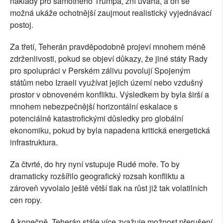
náklady pro samotného Trumpa, zní úvaha, a on se
možná ukáže ochotnější zaujmout realistický vyjednávací
postoj.
Za třetí, Teherán pravděpodobně projeví mnohem méně
zdrženlivosti, pokud se objeví důkazy, že jiné státy Rady
pro spolupráci v Perském zálivu povolují Spojeným
státům nebo Izraeli využívat jejich území nebo vzdušný
prostor v obnoveném konfliktu. Výsledkem by byla širší a
mnohem nebezpečnější horizontální eskalace s
potenciálně katastrofickými důsledky pro globální
ekonomiku, pokud by byla napadena kritická energetická
infrastruktura.
Za čtvrté, do hry nyní vstupuje Rudé moře. To by
dramaticky rozšířilo geografický rozsah konfliktu a
zároveň vyvolalo ještě větší tlak na růst již tak volatilních
cen ropy.
A konečně, Teherán stále více zvažuje možnost přerušení