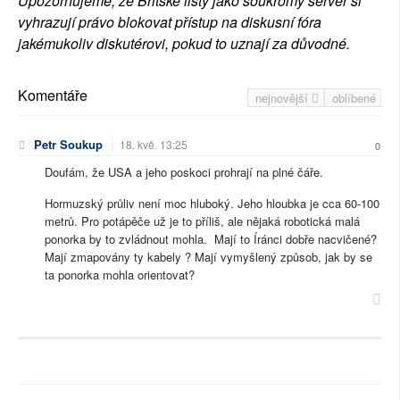
Upozorňujeme, že Britské listy jako soukromý server si
vyhrazují právo blokovat přístup na diskusní fóra
jakémukoliv diskutérovi, pokud to uznají za důvodné.
Komentáře
nejnovější
oblíbené
Petr Soukup
18. kvě. 13:25
0
Doufám, že USA a jeho poskoci prohrají na plné čáře.
Hormuzský průliv není moc hluboký. Jeho hloubka je cca 60-100
metrů. Pro potápěče už je to příliš, ale nějaká robotická malá
ponorka by to zvládnout mohla. Mají to Íránci dobře nacvičené?
Mají zmapovány ty kabely ? Mají vymyšlený způsob, jak by se
ta ponorka mohla orientovat?