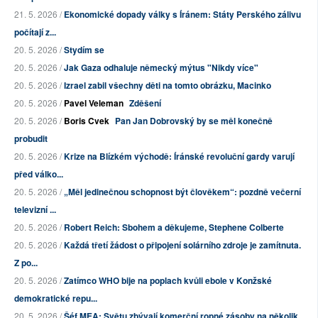
21. 5. 2026 /
Ekonomické dopady války s Íránem: Státy Perského zálivu
počítají z...
20. 5. 2026 /
Stydím se
20. 5. 2026 /
Jak Gaza odhaluje německý mýtus "Nikdy více"
20. 5. 2026 /
Izrael zabil všechny děti na tomto obrázku, Macinko
20. 5. 2026 /
Pavel Veleman
Zděšení
20. 5. 2026 /
Boris Cvek
Pan Jan Dobrovský by se měl konečně
probudit
20. 5. 2026 /
Krize na Blízkém východě: Íránské revoluční gardy varují
před válko...
20. 5. 2026 /
„Měl jedinečnou schopnost být člověkem“: pozdně večerní
televizní ...
20. 5. 2026 /
Robert Reich: Sbohem a děkujeme, Stephene Colberte
20. 5. 2026 /
Každá třetí žádost o připojení solárního zdroje je zamítnuta.
Z po...
20. 5. 2026 /
Zatímco WHO bije na poplach kvůli ebole v Konžské
demokratické repu...
20. 5. 2026 /
Šéf MEA: Světu zbývají komerční ropné zásoby na několik