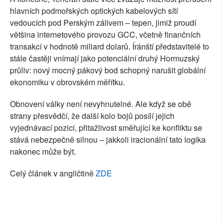
hlavních podmořských optických kabelových sítí
vedoucích pod Perským zálivem – tepen, jimiž proudí
většina internetového provozu GCC, včetně finančních
transakcí v hodnotě miliard dolarů. Íránští představitelé to
stále častěji vnímají jako potenciální druhý Hormuzský
průliv: nový mocný pákový bod schopný narušit globální
ekonomiku v obrovském měřítku.
Obnovení války není nevyhnutelné. Ale když se obě
strany přesvědčí, že další kolo bojů posílí jejich
vyjednávací pozici, přitažlivost směřující ke konfliktu se
stává nebezpečně silnou – jakkoli iracionální tato logika
nakonec může být.
Celý článek v angličtině
ZDE