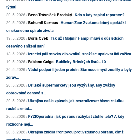
týdnů
20. 5. 2026 /
Beno Trávníček Brodský
Kdo a kdy zaplatí reparace?
20. 5. 2026 /
Bohumil Kartous
Human Zoo: Zvukomalebný spektákl
o nekonečné spirále života
19. 5. 2026 /
Boris Cvek
Tak už i Mojmír Hampl mluví o důsledcích
děsivého snížení daní
18. 5. 2026 /
Izraelci pálí stovky olivovníků, snaží se upalovat lidi zaživa
19. 5. 2026 /
Fabiano Golgo
Bublinky Britských listů - 10
20. 5. 2026 /
Vědci podpořili jeden protein. Stárnoucí myši zesílily a byly
zdrav...
20. 5. 2026 /
Britské supermarkety jsou vyzývány, aby zvážily
dobrovolné cenové s...
20. 5. 2026 /
Ukrajina našla způsob, jak neutralizovat hlavní taktiku
ruské armád...
20. 5. 2026 /
FYZIOporadna: jak po ránu rozhýbat ztuhlé tělo? A kdy
rozhodně nejí...
20. 5. 2026 /
Ukrajina zničila frontovou protivzdušnou obranu, čímž
otevřela cest...