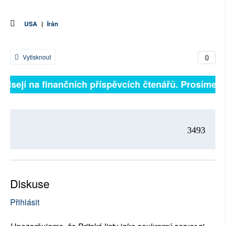
USA
|
Írán
0
Vytisknout
visejí na finančních příspěvcích čtenářů. Prosíme, př
3493
Diskuse
Přihlásit