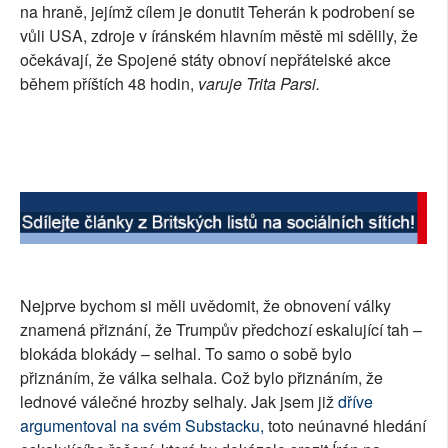
na hraně, jejímž cílem je donutit Teherán k podrobení se
vůli USA, zdroje v íránském hlavním městě mi sdělily, že
očekávají, že Spojené státy obnoví nepřátelské akce
během příštích 48 hodin,
varuje Trita Parsi.
Nejprve bychom si měli uvědomit, že obnovení války
znamená přiznání, že Trumpův předchozí eskalující tah –
blokáda blokády – selhal. To samo o sobě bylo
přiznáním, že válka selhala. Což bylo přiznáním, že
lednové válečné hrozby selhaly. Jak jsem již
dříve
argumentoval na svém Substacku,
toto neúnavné hledání