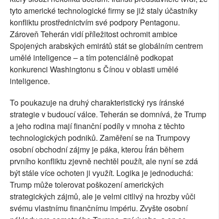
tyto americké technologické firmy se již staly účastníky
konfliktu prostřednictvím své podpory Pentagonu.
Zároveň Teherán vidí příležitost ochromit ambice
Spojených arabských emirátů stát se globálním centrem
umělé inteligence – a tím potenciálně podkopat
konkurenci Washingtonu s Čínou v oblasti umělé
inteligence.
To poukazuje na druhý charakteristický rys íránské
strategie v budoucí válce. Teherán se domnívá, že Trump
a jeho rodina mají finanční podíly v mnoha z těchto
technologických podniků. Zaměření se na Trumpovy
osobní obchodní zájmy je páka, kterou Írán během
prvního konfliktu zjevně nechtěl použít, ale nyní se zdá
být stále více ochoten ji využít. Logika je jednoduchá:
Trump může tolerovat poškození amerických
strategických zájmů, ale je velmi citlivý na hrozby vůči
svému vlastnímu finančnímu impériu. Zvyšte osobní