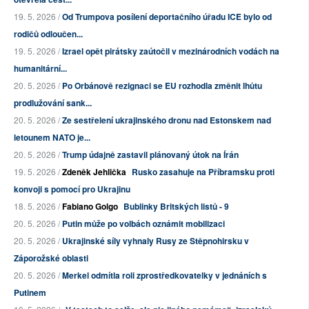
19. 5. 2026 /
Od Trumpova posílení deportačního úřadu ICE bylo od
rodičů odloučen...
19. 5. 2026 /
Izrael opět pirátsky zaútočil v mezinárodních vodách na
humanitární...
20. 5. 2026 /
Po Orbánově rezignaci se EU rozhodla změnit lhůtu
prodlužování sank...
20. 5. 2026 /
Ze sestřelení ukrajinského dronu nad Estonskem nad
letounem NATO je...
20. 5. 2026 /
Trump údajně zastavil plánovaný útok na Írán
19. 5. 2026 /
Zdeněk Jehlička
Rusko zasahuje na Příbramsku proti
konvoji s pomocí pro Ukrajinu
18. 5. 2026 /
Fabiano Golgo
Bublinky Britských listů - 9
20. 5. 2026 /
Putin může po volbách oznámit mobilizaci
20. 5. 2026 /
Ukrajinské síly vyhnaly Rusy ze Stěpnohirsku v
Záporožské oblasti
20. 5. 2026 /
Merkel odmítla roli zprostředkovatelky v jednáních s
Putinem