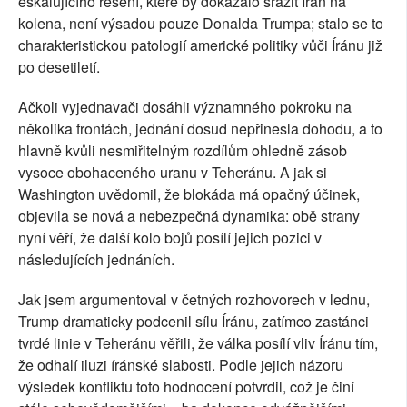
eskalujícího řešení, které by dokázalo srazit Írán na
kolena, není výsadou pouze Donalda Trumpa; stalo se to
charakteristickou patologií americké politiky vůči Íránu již
po desetiletí.
Ačkoli vyjednavači dosáhli významného pokroku na
několika frontách, jednání dosud nepřinesla dohodu, a to
hlavně kvůli nesmiřitelným rozdílům ohledně zásob
vysoce obohaceného uranu v Teheránu. A jak si
Washington uvědomil, že blokáda má opačný účinek,
objevila se nová a nebezpečná dynamika: obě strany
nyní věří, že další kolo bojů posílí jejich pozici v
následujících jednáních.
Jak jsem argumentoval v četných rozhovorech v lednu,
Trump dramaticky podcenil sílu Íránu, zatímco zastánci
tvrdé linie v Teheránu věřili, že válka posílí vliv Íránu tím,
že odhalí iluzi íránské slabosti. Podle jejich názoru
výsledek konfliktu toto hodnocení potvrdil, což je činí