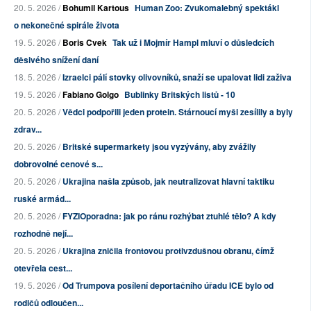
20. 5. 2026 /
Bohumil Kartous
Human Zoo: Zvukomalebný spektákl
o nekonečné spirále života
19. 5. 2026 /
Boris Cvek
Tak už i Mojmír Hampl mluví o důsledcích
děsivého snížení daní
18. 5. 2026 /
Izraelci pálí stovky olivovníků, snaží se upalovat lidi zaživa
19. 5. 2026 /
Fabiano Golgo
Bublinky Britských listů - 10
20. 5. 2026 /
Vědci podpořili jeden protein. Stárnoucí myši zesílily a byly
zdrav...
20. 5. 2026 /
Britské supermarkety jsou vyzývány, aby zvážily
dobrovolné cenové s...
20. 5. 2026 /
Ukrajina našla způsob, jak neutralizovat hlavní taktiku
ruské armád...
20. 5. 2026 /
FYZIOporadna: jak po ránu rozhýbat ztuhlé tělo? A kdy
rozhodně nejí...
20. 5. 2026 /
Ukrajina zničila frontovou protivzdušnou obranu, čímž
otevřela cest...
19. 5. 2026 /
Od Trumpova posílení deportačního úřadu ICE bylo od
rodičů odloučen...