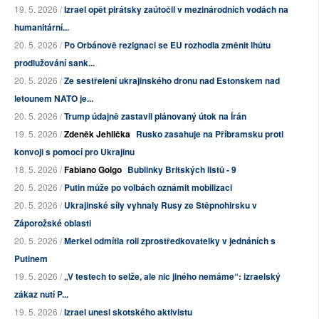
19. 5. 2026 /
Izrael opět pirátsky zaútočil v mezinárodních vodách na
humanitární...
20. 5. 2026 /
Po Orbánově rezignaci se EU rozhodla změnit lhůtu
prodlužování sank...
20. 5. 2026 /
Ze sestřelení ukrajinského dronu nad Estonskem nad
letounem NATO je...
20. 5. 2026 /
Trump údajně zastavil plánovaný útok na Írán
19. 5. 2026 /
Zdeněk Jehlička
Rusko zasahuje na Příbramsku proti
konvoji s pomocí pro Ukrajinu
18. 5. 2026 /
Fabiano Golgo
Bublinky Britských listů - 9
20. 5. 2026 /
Putin může po volbách oznámit mobilizaci
20. 5. 2026 /
Ukrajinské síly vyhnaly Rusy ze Stěpnohirsku v
Záporožské oblasti
20. 5. 2026 /
Merkel odmítla roli zprostředkovatelky v jednáních s
Putinem
19. 5. 2026 /
„V testech to selže, ale nic jiného nemáme“: izraelský
zákaz nutí P...
19. 5. 2026 /
Izrael unesl skotského aktivistu