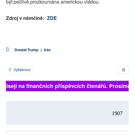
být pečlivě prozkoumána americkou vládou.
Zdroj v němčině:
ZDE
Donald Trump
|
Írán
0
Vytisknout
ávisejí na finančních příspěvcích čtenářů. Prosíme, př
1907