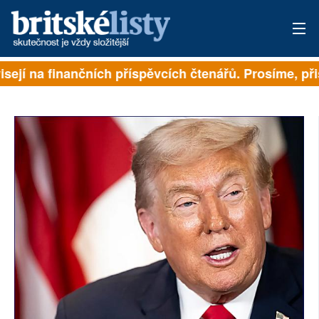
isejí na finančních příspěvcích čtenářů. Prosíme, přis
PŘIHLÁSIT
AKTUÁLNÍ VYDÁNÍ
ARCHIV
ROZHOVORY
TÉMATA
NEJČTENĚJŠÍ ZA 7 DNÍ
AUTOŘI
PŘÍSPĚVKY NA PROVOZ