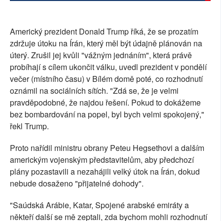
Americký prezident Donald Trump říká, že se prozatím
zdržuje útoku na Írán, který měl být údajně plánován na
úterý. Zrušil jej kvůli "vážným jednáním", která právě
probíhají s cílem ukončit válku, uvedl prezident v pondělí
večer (místního času) v Bílém domě poté, co rozhodnutí
oznámil na sociálních sítích. "Zdá se, že je velmi
pravděpodobné, že najdou řešení. Pokud to dokážeme
bez bombardování na popel, byl bych velmi spokojený,"
řekl Trump.
Proto nařídil ministru obrany Peteu Hegsethovi a dalším
americkým vojenským představitelům, aby předchozí
plány pozastavili a nezahájili velký útok na Írán, dokud
nebude dosaženo "přijatelné dohody".
"Saúdská Arábie, Katar, Spojené arabské emiráty a
někteří další se mě zeptali, zda bychom mohli rozhodnutí