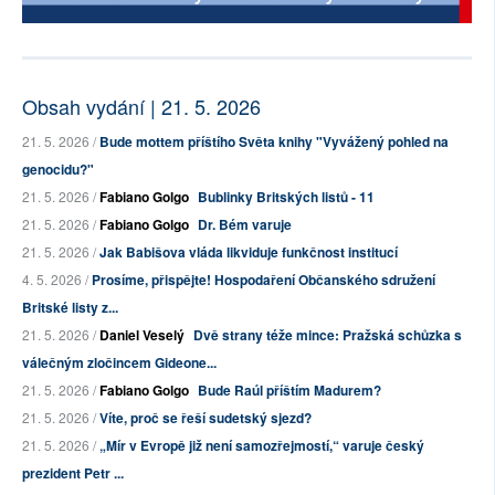
Obsah vydání | 21. 5. 2026
21. 5. 2026 /
Bude mottem příštího Světa knihy "Vyvážený pohled na
genocidu?"
21. 5. 2026 /
Fabiano Golgo
Bublinky Britských listů - 11
21. 5. 2026 /
Fabiano Golgo
Dr. Bém varuje
21. 5. 2026 /
Jak Babišova vláda likviduje funkčnost institucí
4. 5. 2026 /
Prosíme, přispějte! Hospodaření Občanského sdružení
Britské listy z...
21. 5. 2026 /
Daniel Veselý
Dvě strany téže mince: Pražská schůzka s
válečným zločincem Gideone...
21. 5. 2026 /
Fabiano Golgo
Bude Raúl příštím Madurem?
21. 5. 2026 /
Víte, proč se řeší sudetský sjezd?
21. 5. 2026 /
„Mír v Evropě již není samozřejmostí,“ varuje český
prezident Petr ...