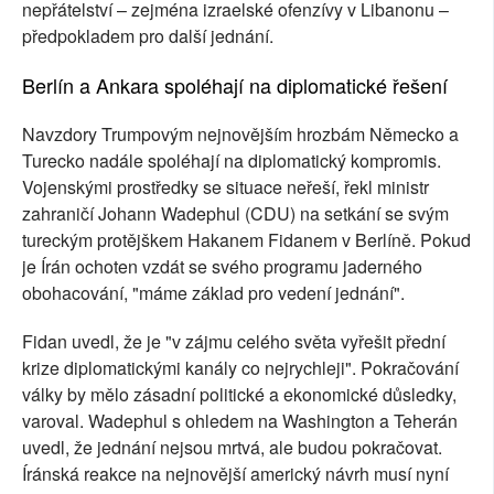
nepřátelství – zejména izraelské ofenzívy v Libanonu –
předpokladem pro další jednání.
Berlín a Ankara spoléhají na diplomatické řešení
Navzdory Trumpovým nejnovějším hrozbám Německo a
Turecko nadále spoléhají na diplomatický kompromis.
Vojenskými prostředky se situace neřeší, řekl ministr
zahraničí Johann Wadephul (CDU) na setkání se svým
tureckým protějškem Hakanem Fidanem v Berlíně. Pokud
je Írán ochoten vzdát se svého programu jaderného
obohacování, "máme základ pro vedení jednání".
Fidan uvedl, že je "v zájmu celého světa vyřešit přední
krize diplomatickými kanály co nejrychleji". Pokračování
války by mělo zásadní politické a ekonomické důsledky,
varoval. Wadephul s ohledem na Washington a Teherán
uvedl, že jednání nejsou mrtvá, ale budou pokračovat.
Íránská reakce na nejnovější americký návrh musí nyní