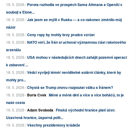
19. 5. 2026 /
Porota rozhodla ve prospěch Sama Altmana a OpenAI v
souboji s Elone...
18. 5. 2026 /
Jak jsem se mýlil v Rusku — a co nakonec změnilo můj
názor
18. 5. 2026 /
Ceny ropy by mohly brzy prudce vzrůst
18. 5. 2026 /
NATO věří, že Írán si uchoval významnou část raketového
arzenálu
18. 5. 2026 /
USA mohou v následujících dnech zahájit pozemní operaci
k zabavení ...
18. 5. 2026 /
Vědci vyvíjejí téměř neviditelné solární články, které by
mohly pro...
18. 5. 2026 /
Chystá se Trump znovu rozpoutat válku s Íránem?
18. 5. 2026 /
Boris Cvek
Méně a méně dětí a více a více boháčů, to je
naše cesta
19. 5. 2026 /
Adam Svoboda
Finská východní hranice platí účet:
Uzavřená hranice, úsporná polit...
19. 5. 2026 /
Všechny prezidentovy krádeže