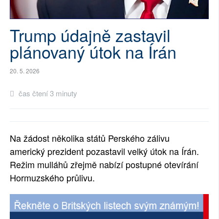
SOCIÁLNÍ SÍTĚ
Trump údajně zastavil
RUBRIKY
plánovaný útok na Írán
PLNÁ VERZE STRÁNEK
20. 5. 2026
čas čtení 3 minuty
Na žádost několika států Perského zálivu
americký prezident pozastavil velký útok na Írán.
Režim mulláhů zřejmě nabízí postupné otevírání
Hormuzského průlivu.