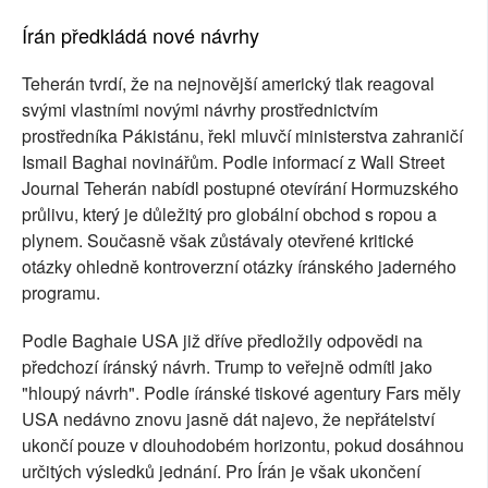
Írán předkládá nové návrhy
Teherán tvrdí, že na nejnovější americký tlak reagoval
svými vlastními novými návrhy prostřednictvím
prostředníka Pákistánu, řekl mluvčí ministerstva zahraničí
Ismail Baghai novinářům. Podle informací z Wall Street
Journal Teherán nabídl postupné otevírání Hormuzského
průlivu, který je důležitý pro globální obchod s ropou a
plynem. Současně však zůstávaly otevřené kritické
otázky ohledně kontroverzní otázky íránského jaderného
programu.
Podle Baghaie USA již dříve předložily odpovědi na
předchozí íránský návrh. Trump to veřejně odmítl jako
"hloupý návrh". Podle íránské tiskové agentury Fars měly
USA nedávno znovu jasně dát najevo, že nepřátelství
ukončí pouze v dlouhodobém horizontu, pokud dosáhnou
určitých výsledků jednání. Pro Írán je však ukončení