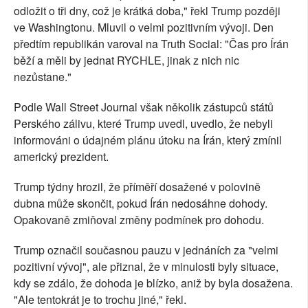
odložit o tři dny, což je krátká doba," řekl Trump později
ve Washingtonu. Mluvil o velmi pozitivním vývoji. Den
předtím republikán varoval na Truth Social: "Čas pro Írán
běží a měli by jednat RYCHLE, jinak z nich nic
nezůstane."
Podle Wall Street Journal však několik zástupců států
Perského zálivu, které Trump uvedl, uvedlo, že nebyli
informováni o údajném plánu útoku na Írán, který zmínil
americký prezident.
Trump týdny hrozil, že příměří dosažené v polovině
dubna může skončit, pokud Írán nedosáhne dohody.
Opakovaně zmiňoval změny podmínek pro dohodu.
Trump označil současnou pauzu v jednáních za "velmi
pozitivní vývoj", ale přiznal, že v minulosti byly situace,
kdy se zdálo, že dohoda je blízko, aniž by byla dosažena.
"Ale tentokrát je to trochu jiné," řekl.