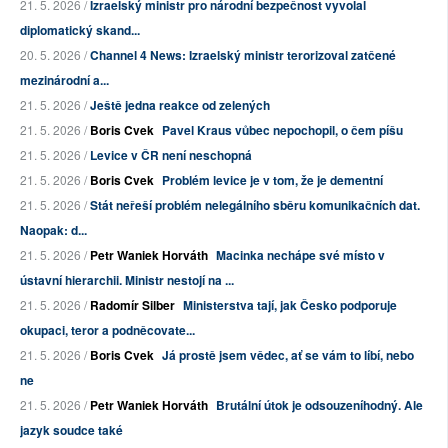
21. 5. 2026 /
Izraelský ministr pro národní bezpečnost vyvolal
diplomatický skand...
20. 5. 2026 /
Channel 4 News: Izraelský ministr terorizoval zatčené
mezinárodní a...
21. 5. 2026 /
Ještě jedna reakce od zelených
21. 5. 2026 /
Boris Cvek
Pavel Kraus vůbec nepochopil, o čem píšu
21. 5. 2026 /
Levice v ČR není neschopná
21. 5. 2026 /
Boris Cvek
Problém levice je v tom, že je dementní
21. 5. 2026 /
Stát neřeší problém nelegálního sběru komunikačních dat.
Naopak: d...
21. 5. 2026 /
Petr Waniek Horváth
Macinka nechápe své místo v
ústavní hierarchii. Ministr nestojí na ...
21. 5. 2026 /
Radomír Silber
Ministerstva tají, jak Česko podporuje
okupaci, teror a podněcovate...
21. 5. 2026 /
Boris Cvek
Já prostě jsem vědec, ať se vám to líbí, nebo
ne
21. 5. 2026 /
Petr Waniek Horváth
Brutální útok je odsouzeníhodný. Ale
jazyk soudce také