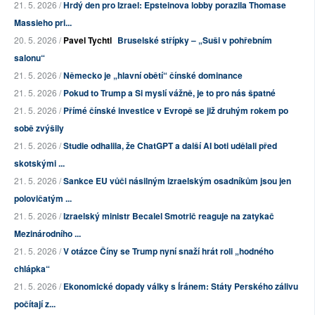
21. 5. 2026 /
Hrdý den pro Izrael: Epsteinova lobby porazila Thomase
Massieho pri...
20. 5. 2026 /
Pavel Tychtl
Bruselské střípky – „Suši v pohřebním
salonu“
21. 5. 2026 /
Německo je „hlavní obětí“ čínské dominance
21. 5. 2026 /
Pokud to Trump a Si myslí vážně, je to pro nás špatné
21. 5. 2026 /
Přímé čínské investice v Evropě se již druhým rokem po
sobě zvýšily
21. 5. 2026 /
Studie odhalila, že ChatGPT a další AI boti udělali před
skotskými ...
21. 5. 2026 /
Sankce EU vůči násilným izraelským osadníkům jsou jen
polovičatým ...
21. 5. 2026 /
Izraelský ministr Becalel Smotrič reaguje na zatykač
Mezinárodního ...
21. 5. 2026 /
V otázce Číny se Trump nyní snaží hrát roli „hodného
chlápka“
21. 5. 2026 /
Ekonomické dopady války s Íránem: Státy Perského zálivu
počítají z...