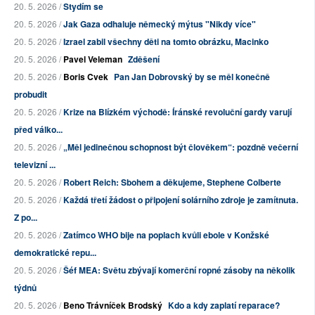
20. 5. 2026 /
Stydím se
20. 5. 2026 /
Jak Gaza odhaluje německý mýtus "Nikdy více"
20. 5. 2026 /
Izrael zabil všechny děti na tomto obrázku, Macinko
20. 5. 2026 /
Pavel Veleman
Zděšení
20. 5. 2026 /
Boris Cvek
Pan Jan Dobrovský by se měl konečně
probudit
20. 5. 2026 /
Krize na Blízkém východě: Íránské revoluční gardy varují
před válko...
20. 5. 2026 /
„Měl jedinečnou schopnost být člověkem“: pozdně večerní
televizní ...
20. 5. 2026 /
Robert Reich: Sbohem a děkujeme, Stephene Colberte
20. 5. 2026 /
Každá třetí žádost o připojení solárního zdroje je zamítnuta.
Z po...
20. 5. 2026 /
Zatímco WHO bije na poplach kvůli ebole v Konžské
demokratické repu...
20. 5. 2026 /
Šéf MEA: Světu zbývají komerční ropné zásoby na několik
týdnů
20. 5. 2026 /
Beno Trávníček Brodský
Kdo a kdy zaplatí reparace?